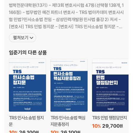
제5절 소의 제기 116
법학전문대학원(13기) - 제13회 변호사시험 47등(선택형 138개, 1
166점) - 법무법인 예건 파트너 변호사 - TRS 법아카데미 변호사시
제2장 소제기 효과 124
험 민법?민사소송법 전임 - 삼성인력개발원 민사법 출강 2) 저서 -
[변호사] TRS 민법 정지문 - [변호사] TRS 민사소송법 정지문 -
제3장 변 론 136
[변호사] TRS 민사소송법 쟁점답안지 - [공인노무사] 민법 핵심지
펼쳐보기
제1절 변론의 의의와 종류 136
문의 맥 - [공인노무사] 민법 정지문의 맥 - [공인노무사] 민사소송
제2절 변론의 여러 가지 원칙 138
법의 맥 - [공인노무사] 민사소송법 쟁점답안지 - [자격
임준기
의 다른 상품
제3절 변론의 준비 165
제4절 변론의 내용과 소송행위 168
제5절 변론의 실시 184
(이하생략)
제4장 증 거 214
제1절 서 설 214
제2절 요증사실(증명의 대상) 217
TRS 민사소송법 정지
TRS 민사소송법 핵심
TRS 민법 쟁점답안지
제3절 불요증사실 218
문
지문총정리
10
29,700
제4절 증거조사 228
%
원
10
26,100
10
26,100
%
%
제5절 자유심증주의 251
원
원