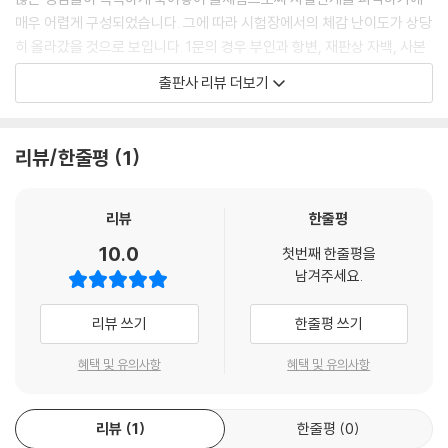
매우 어렵게 구성되었습니다. 그에 따라 시험장에서의 체감 난이도가 상당
히 올라갔을 것으로 보입니다. 1문의 경우 부인과 항변, 재판상 자백, 사본
의 증거력, 일부인용판결의 쟁점이 출제되었고, 2문의 경우 부진정예비적
출판사 리뷰 더보기
병합, 실기한 공격방어방법의 각하, 사문서의 증거능력과 증거력이 출제
됨에 따라 한정된 사실관계 속에서 추출해야 하는 쟁점의 개수가 상당히
올라갔습니다.
리뷰/한줄평
1
②단문형으로는 재소금지원칙이 10년 주기설을 따라 출제되었고, 사례형
으로 유력했던 확인의 이익이 출제되었습니다. 모두 사례형으로 주요쟁점
리뷰
한줄평
이었기 때문에 사례형으로 대비한 세부 쟁점을 의의-요건-효과 순으로 목
10.0
첫번째 한줄평을
차구성하여 작성하면 되는 문제였습니다.
남겨주세요.
③저자는 본 [2026 대비 공인노무사 민사소송법의 맥]을 개정하면서, 20
리뷰 쓰기
한줄평 쓰기
11년도부터 2025년도까지의 15개년 공인노무사 민사소송법 기출문제를
전부 분석하였습니다. 그에 따라 다음과 같은 출제 경향성을 확인할 수 있
혜택 및 유의사항
혜택 및 유의사항
었습니다.
리뷰
1
한줄평
0
ⅰ) 2010년대 전반의 주관식 문제는 사실상 단문형 문제가 전부였고, 사례