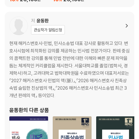
(이하생략)
저
윤동환
제4편 소송의 종료 / 261
관심작가 알림신청
제1장 총 설 262
현재 해커스변호사·민법, 민사소송법 대표 강사로 활동하고 있다. 변
호사시험에 최적화된 강의를 제공하는 민사법 전문가이다. 판례 중심
제2장 당사자의 행위에 의한 종료 265
의 콤팩트한 강의를 통해 민법 전반에 대한 이해와 빠른 문제 파악을
제1절 소의 취하와 재소금지 265
돕는 체계적인 커리큘럼을 제시한다. 서울대학교를 졸업(법학사, 경
제2절 청구의 포기, 인낙 277
제학사)하고, 고려대학교 법학대학원을 수료하였으며 대표저서로는
제3절 재판상 화해 280
『2027 해커스변호사 민법의 맥(脈)』,『2026 해커스변호사 친족상
속법 슬림한 친상법의 맥』,『2026 해커스변호사 민사소송법 최근 3
제3장 종국판결에 의한 종료 287
개년 판례의 맥』 등이있다.
제1절 판결의 종류 287
제2절 기판력 291
윤동환
의 다른 상품
제3절 기판력의 범위와 작용 295
제5편 병합소송 / 325
제1장 병합청구소송(청구의 복수) 326