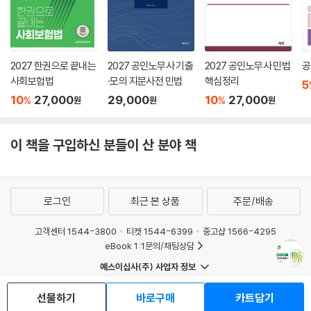
지양했습니다. 따라서 복습할 때 도표만 보더라도 내용이 연상될 수 있도
록 배려했습니다.
Ⅲ.본서의 특징은 아래와 같습니다.
2027 한권으로 끝내는
2027 공인노무사 기출
2027 공인노무사 민법
공
사회보험법
·모의 지문사전 민법
핵심정리
5
1. 중요조문과 판례를 빠짐없이 소개
10
27,000
29,000
10
27,000
%
%
원
원
원
본서는 조문을 단순히 소개하는 차원에서 벗어나 원칙과 예외의 역학구조
이 책을 구입하신 분들이 산 분야 책
가 나타나게 조문을 배치하고, 논증식 서술로 독자의 기억에 오래 남도록
배려했습니다. 또한 14년에 걸친 공인노무사시험, 변리사시험, 최근 10여
년의 사법시험 등의 기출문제를 철저히 분석하여 선별한 기출판례뿐만 아
니라, 기출되지 않았던 주요판례도 기출영역과의 논리적 연관성을 고려하
로그인
최근 본 상품
주문/배송
여 엄선하였습니다.
고객센터 1544-3800
티켓 1544-6399
중고샵 1566-4295
eBook 1:1문의/채팅상담
2. 민사소송법 주요 기출사례 정리
예스이십사(주) 사업자 정보
해당 주제와 판례사안에 맞는 기출사례를 배치하여 기본서 목차에 따라 해
이용약관
개인정보처리방침
청소년보호정책
선물하기
바로구매
카트담기
설하였습니다. 최신기출을 추가하면서도 중복되는 사례를 삭제하여 분량
PC버전
회사소개
거래처관계자께