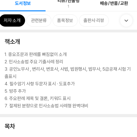
리뷰/한줄평
도서정보
배송/반품/교환
1
저자 소개
관련분류
품목정보
출판사 리뷰
책소개
1. 중요조문과 판례를 빠짐없이 소개
2. 민사소송법 주요 기출사례 정리
3. 공인노무사 , 변리사, 변호사, 사법, 법원행시, 법무사, 5급공채 시험 기
출표시
4. 필수암기 사항 두문자 표시 · 도표추가
5. 방주 추가
6. 주요판례 제목 및 결론, 키워드 표시
7. 절제된 분량으로 민사소송법 사례형 완벽대비
목차