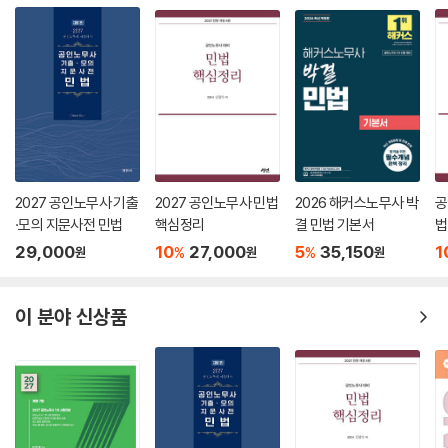
저자(임준기)는 2024년 1월에 있었던 변호사시험을 치른 수험생이었습
니다. 따라서 본서를 집필하는 과정에서 최우선순위로 둔 것은 위와 같은
공인노무사 시험의 취지와 출제경향에 맞도록, “강사가 아닌 수험생의 입
장에서”, “수험서를 만들기 전에 합격생을 만든다”는 생각이었습니다. 변
호사시험에서 최우등 성적을 얻은 강사의 지적 능력을 과시하려는 욕심이
나 지엽적인 출제로부터 면피하기 위한 무분별한 判例의 나열을 지양하
고, “합격생의 머릿속에는 어떤 지식이 있을까?”라는 물음에 답하며 그에
적합한 분량과 표현으로 민사소송법의 정수(精髓)를 다듬었습니다.
2027 공인노무사 기출
2027 공인노무사 민법
2026 해커스노무사 박
공
·모의 지문사전 민법
핵심정리
결 민법 기본서
법
여기에 최근 공인노무사 민사소송법의 출제경향을 반영하여 “내용은 풍부
29,000
10
27,000
5
35,150
1
%
%
원
원
원
하게, 표현은 간결하게”함으로써 ‘detail’에서 완성도를 추구하였습니다.
기존 민사소송법의 맥의 핵심사례를, 공인노무사 민사소송법을 대비하기
위하여 필요한 사례만 남겨두고 공인노무사 민사소송법의 15개년치 사례
이 분야 신상품
형 문제로 전면 개편하였습니다(총 77개 핵심사례 수록). 그럼으로써 20
25년 10월 대법원 선고 판례까지 반영하고 법전협 표준판례를 거의 모두
반영하면서도 분량을 최소화할 수 있었습니다.
또한 주요주제별 차이점을 시각적으로 인지할 수 있도록 도표를 추가하면
서도, 본문을 읽지 않으면 이해할 수 없을 정도의 과도한 압축적인 표현은