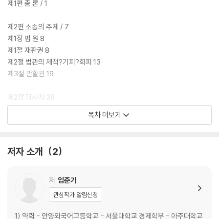
제1편 총 론 / 1
제2편 소송의 주체 / 7
제1장 법 원 8
제1절 재판권 8
제2절 법관의 제척?기피?회피 13
제3절 관할권 19
제2장 당사자 38
제1절 당사자확정 38
목차 더보기
제2절 당사자자격 51
제3절 소송상의 대리인 73
저자 소개
2
제3편 제1심 소송절차 / 91
제1장 소송의 개시와 심리의 대상 92
제1절 소의 의의와 종류 92
저
임준기
제2절 소송요건 98
관심작가 알림신청
제3절 소의 이익 102
제4절 소송물 113
1) 약력 - 안양외국어고등학교 - 서울대학교 경제학부 - 아주대학교