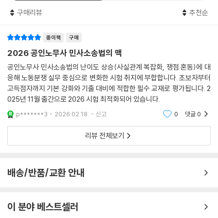
형이라고 할 수 있는 문제들도 사실상 해당 “쟁점”에 대한 이해를 제대로
구매리뷰
추천순
하고 있는지 묻는 사례의 탈을 쓴 단문형 문제들이었습니다. ⅱ) 2010년대
후반의 주관식 문제는 진정한 사례형을 묻는 문제들이 나오기 시작하면서
쟁점 추출과 사안의 포섭에서 답안지의 점수가 갈리는 형태가 되었습니다.
종이책
구매
ⅲ) 2020년대에 들어와서는 본격적으로 사례형 문제에 무게가 실리고 있
2026 공인노무사 민사소송법의 맥
습니다. 사실관계는 길어지고, 쟁점 간 혼동을 주는 사례문제들이 출제되
공인노무사 민사소송법의 난이도 상승(사실관계 복잡화, 쟁점 혼동)에 대
면서 시험의 난이도가 상승하였고, 노동분쟁에 관한 업무를 담당하여야 하
응해 노동분쟁 실무 중심으로 변화한 시험 취지에 부합합니다. 초보자부터
는 “전문가이자 실무가”인 공인노무사를 선별하고자 하는 시험 제도의 취
고득점자까지 기본 강화와 기출 대비에 적합한 필수 교재로 평가됩니다. 2
지에 부합하게 변화하였습니다.앞으로 공인노무사 민사소송법 시험문제
025년 11월 출간으로 2026 시험 최적화되어 있습니다.
를 대비하기 위해서는, 개념에 대한 정확한 이해를 바탕으로 사실관계를
p*******3
2026.02.18.
신고
0
댓글
0
문장 단위로 분설하여 쟁점을 추출하고, 그 쟁점을 유기적으로 연결할 수
있는지를 반복하여 연습하는 것이 필요합니다.
리뷰 전체보기
Ⅱ.2026 대비 공인노무사 민사소송법의 맥 소개
배송/반품/교환 안내
본서 [공인노무사 민사소송법의 맥]은 저자(윤동환)의 저서인 사법시험?
변호사시험 민사법 최고의 수험서 ‘민법의 맥(Since 2001)’과 ‘민사소송
법의 맥(Since 2015)’을 바탕으로 하였습니다.
이 분야 베스트셀러