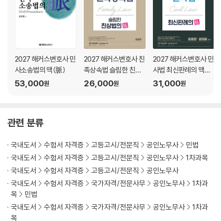
제1절 청구의 원시적 병합 326
제2절 청구의 후발적 병합 344
제2장 다수당사자소송 360
제1절 공동소송 361
2027 해커스변호사 민
2027 해커스변호사 친
2027 해커스변호사 민
제2절 소송참가 386
사소송법의 맥(脈)
족상속법 슬림한 친상
사법 최신판례의 맥
제3절 당사자의 변경 419
법의 맥(脈)
(脈)
53,000
26,000
31,000
원
원
원
(이하생략)
관련 분류
국내도서
수험서 자격증
고등고시/전문직
공인노무사
민법
국내도서
수험서 자격증
고등고시/전문직
공인노무사
1차과목
국내도서
수험서 자격증
고등고시/전문직
공인노무사
국내도서
수험서 자격증
국가자격/전문사무
공인노무사
1차과
목
민법
국내도서
수험서 자격증
국가자격/전문사무
공인노무사
1차과
목