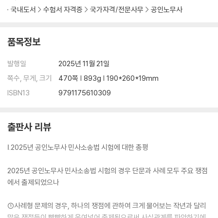
국내도서
수험서 자격증
국가자격/전문사무
공인노무사
품목정보
발행일
2025년 11월 21일
쪽수, 무게, 크기
470쪽 | 893g | 190*260*19mm
ISBN13
9791175610309
출판사 리뷰
Ⅰ.2025년 공인노무사 민사소송법 시험에 대한 총평
2025년 공인노무사 민사소송법 시험의 경우 단문과 사례 모두 주요 쟁점
에서 출제되었으나
①사례형 문제의 경우, 하나의 쟁점에 관하여 크게 물어보는 작년과 달리
많은 쟁점들이 빡빡하게 욱여넣어 출제됨으로써 사실관계를 파악하기에