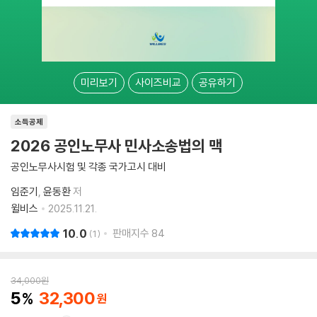
미리보기
사이즈비교
공유하기
소득공제
2026 공인노무사 민사소송법의 맥
공인노무사시험 및 각종 국가고시 대비
임준기
윤동환
저
윌비스
2025.11.21.
10.0
판매지수
84
1
34,000
원
5
32,300