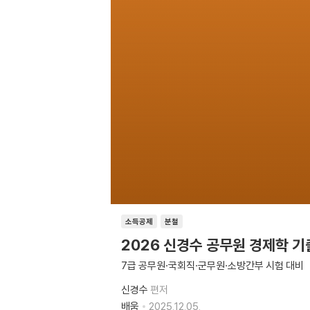
소득공제
분철
2026 신경수 공무원 경제학 
7급 공무원·국회직·군무원·소방간부 시험 대비
신경수
편저
배움
2025.12.05.