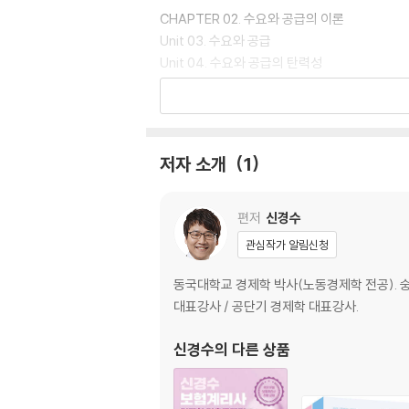
CHAPTER 02. 수요와 공급의 이론
Unit 03. 수요와 공급
Unit 04. 수요와 공급의 탄력성
Unit 05. 수요?공급이론의 응용
CHAPTER 03. 소비자이론
Unit 06. 한계효용이론
저자 소개
1
Unit 07. 무차별곡선이론
Unit 08. 현시선호이론
Unit 09. 소비자이론의 응용
편저
신경수
Unit 10. 기대효용이론
관심작가 알림신청
CHAPTER 04. 생산자이론
동국대학교 경제학 박사(노동경제학 전공). 
Unit 11. 생산함수이론
대표강사 / 공단기 경제학 대표강사.
Unit 12. 비용함수이론
Unit 13. 생산물시장의 이윤극대화
신경수
의 다른 상품
CHAPTER 05. 생산물시장이론