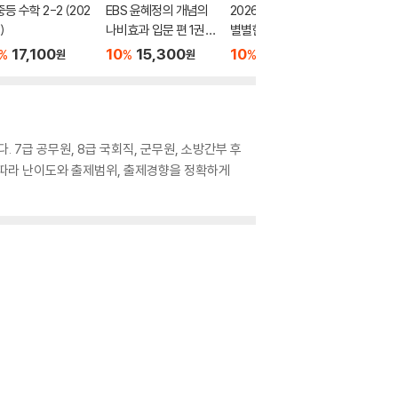
중등 수학 2-2 (202
EBS 윤혜정의 개념의
2026 큰별쌤 최태성의
오투 중학 
)
나비효과 입문 편 1권
별별한국사 한국사능
026년)
문학 (2026년용)
력검정시험 심화(1,2,3
17,100
10
15,300
10
17,100
10
1
%
%
%
%
원
원
원
급) 상
7급 공무원, 8급 국회직, 군무원, 소방간부 후
 따라 난이도와 출제범위, 출제경향을 정확하게