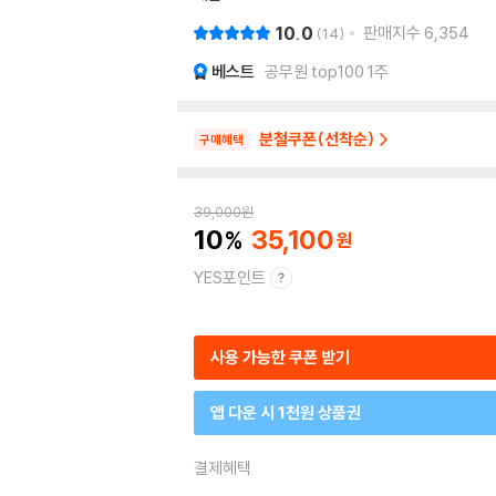
10.0
판매지수
6,354
14
베스트
공무원 top100 1주
분철쿠폰(선착순)
구매혜택
39,000
원
10
35,100
YES포인트
사용 가능한 쿠폰 받기
앱 다운 시 1천원 상품권
결제혜택