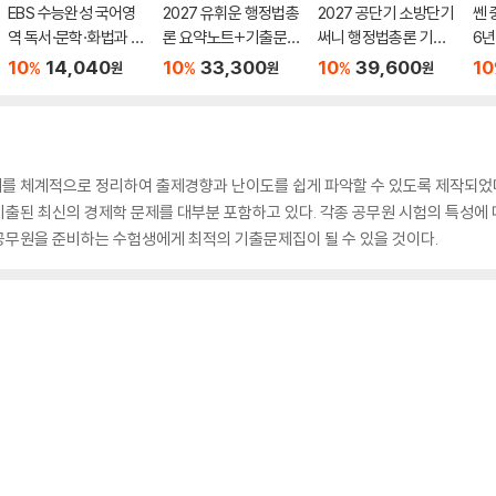
EBS 수능완성 국어영
2027 유휘운 행정법총
2027 공단기 소방단기
쎈 
역 독서·문학·화법과 작
론 요약노트+기출문제
써니 행정법총론 기본
6년
문 (2026년)
(요.플.)
서
10
14,040
10
33,300
10
39,600
10
%
%
%
원
원
원
 체계적으로 정리하여 출제경향과 난이도를 쉽게 파악할 수 있도록 제작되었다. 
기출된 최신의 경제학 문제를 대부분 포함하고 있다. 각종 공무원 시험의 특성에
공무원을 준비하는 수험생에게 최적의 기출문제집이 될 수 있을 것이다.