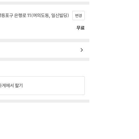
등포구 은행로 11(여의도동, 일신빌딩)
변경
무료
가게에서 팔기