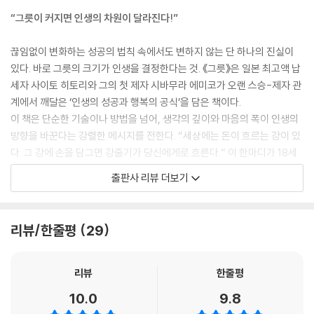
고 생각하면 됩니다. 두뇌는 이 이상한 문제를 해결하기 위해 최고로 작동
“그릇이 커지면 인생의 차원이 달라진다!”
합니다." --- p.50
끊임없이 변화하는 성공의 법칙 속에서도 변하지 않는 단 하나의 진실이
"세상에는 돈이 흐르는 강이 있습니다. 그 강에 손을 담그면 물길이 나를 향
있다. 바로 그릇의 크기가 인생을 결정한다는 것. 《그릇》은 일본 최고액 납
해 바뀌어 돈이 나를 향해 흐르게 됩니 다. 어때요? 그 강에 손을 담가 흐름
세자 사이토 히토리와 그의 첫 제자 시바무라 에미코가 오랜 스승-제자 관
을 바꿔보고 싶지 않나 요?”
계에서 깨달은 ‘인생의 성공과 행복의 공식’을 담은 책이다.
--- p.109
이 책은 단순한 기술이나 방법을 넘어, 생각의 깊이와 마음의 폭이 인생의
방향을 바꾼다는 강렬한 메시지를 전한다. “세상에는 돈이 흐르는 강이 있
"사람은 무엇보다 자신의 기분을 잘 다스릴 줄 알아야 합니다. 자신의 기분
다. 그 강에 손을 담그면 강줄기가 당신에게로 흐른다.” 이 한마디가 18세
을 스스로 다스리지 못하면 역량은 커지지 않습니다." --- p.157
소녀의 인생을 뒤바꿨고, 그녀는 전국 13개 지역을 책임지는 사업가이자
출판사 리뷰 더보기
고액 납세자 순위 86위에 오른 성공한 부자로 성장했다.
"인생의 궁극적인 목적은 좋은 기운을 유지하는 것이며, 좋은 기운을 유지
하는 것은 곧 행복입니다." --- p.180
이 책을 읽어야 할 사람
리뷰/한줄평
29
"신나는 일이 있어서 신나게 살아가는 것이 아니라 신나게 살아가기 때문
■ 스펙은 뛰어나지만 원하는 결과를 얻지 못하는 사람
에 신나는 일이 생기는 것입니다." --- p.187
■ 반복되는 번아웃과 좌절에서 벗어나고 싶은 사람
리뷰
한줄평
■ 더 큰 인생, 더 큰 사람으로 성장하고 싶은 사람
10.0
9.8
"세 번째 단계는 자신이 완벽하게 할 수 있는 일도 다른 사람에게 맡기는 경
■ 진정한 ‘행복한 부자’의 길을 찾고자 하는 사람