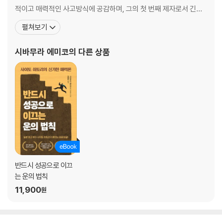
적이고 매력적인 사고방식에 공감하며, 그의 첫 번째 제자로서 긴자
마루칸 지점을 열었다. 그 뒤 17년 동안 도쿄, 오사카 등 13개 지역을
펼쳐보기
총괄했다. 사이토 히토리에게 판매 노하우와 멘탈 교육을 받았고, 19
97년 그가 전국 고액 납세자 순위에서 1위가 되었을 때 시바무라 에
시바무라 에미코
의 다른 상품
미코는 전국 86위라는 쾌거를 달성했다. 현재
반드시 성공으로 이끄
는 운의 법칙
11,900
원