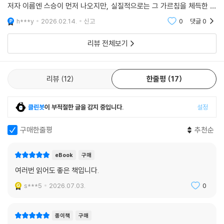
저자 이름엔 스승이 먼저 나오지만, 실질적으로는 그 가르침을 체득한 제
“이 책 한 권으로 인생을 다시 바라보게 됐어요.” ‘그릇의 크기’라는 말이
자의 수행 기록에 가깝다.책의 핵심은 명료하다. 내가 원하는 것을 억지로
h***y
2026.02.14.
신고
0
댓글
0
단순히 추상적인 표현이 아니더군요. 이 책을 통해 일·관계·돈의 흐름이 모
끌어오려 애쓰
두 연결되어 있다는 것을 느꼈습니다. 비움을 통해 더 많이 채우고, 남을 세
리뷰 전체보기
우는 것이 곧 나를 세우는 길이라는 걸 배웠습니다. 마음을 넓히고 싶은 모
든 사람에게 추천합니다. - cws**
리뷰
12
한줄평
17
클린봇
이 부적절한 글을 감지 중입니다.
설정
구매한줄평
추천순
eBook
구매
여러번 읽어도 좋은 책입니다.
s***5
2026.07.03.
0
종이책
구매