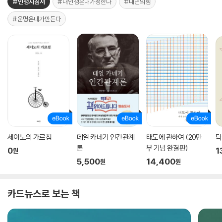
#인생지침서
#내인생은내가정한다
#내면의힘
#운명은내가만든다
세이노의 가르침
데일 카네기 인간관계
태도에 관하여 (20만
탁
론
부 기념 완결판)
0
1
원
5,500
14,400
원
원
카드뉴스로 보는 책