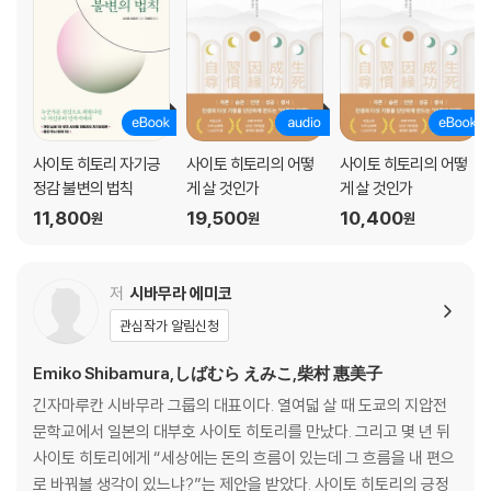
치열하게 경쟁하고 함께 성장하다 · 139
누구나 실천할 수 있는 그릇을 키우는 법 : 사이토 히토리 · 151
나를 비우는 그릇 · 152
아집을 비우는 그릇 · 163
용서하는 그릇 · 170
사이토 히토리 자기긍
사이토 히토리의 어떻
사이토 히토리의 어떻
행복을 추구하는 그릇 · 180
정감 불변의 법칙
게 살 것인가
게 살 것인가
스스로 단련하는 그릇 · 194
11,800
19,500
10,400
원
원
원
긍정적인 그릇 · 200
양보하는 그릇 · 210
주변 사람들을 기쁘게 하는 그릇 · 217
저
시바무라 에미코
관심작가 알림신청
마치며
상대에게 꽃을 안겨주세요: 시바무라 에미코 · 225
Emiko Shibamura,しばむら えみこ,柴村 惠美子
긴자마루칸 시바무라 그룹의 대표이다. 열여덟 살 때 도쿄의 지압전
문학교에서 일본의 대부호 사이토 히토리를 만났다. 그리고 몇 년 뒤
사이토 히토리에게 “세상에는 돈의 흐름이 있는데 그 흐름을 내 편으
로 바꿔볼 생각이 있느냐?”는 제안을 받았다. 사이토 히토리의 긍정