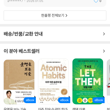
a*******7
2026.01.05.
0
한줄평 전체보기
배송/반품/교환 안내
이 분야 베스트셀러
운명을 보는 기술
아주 작은 습관의 힘(5
렛뎀 이론
부