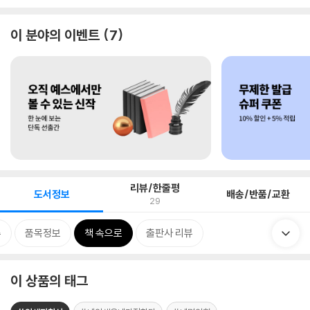
이 분야의 이벤트
7
리뷰/한줄평
도서정보
배송/반품/교환
29
류
품목정보
책 속으로
출판사 리뷰
이 상품의 태그