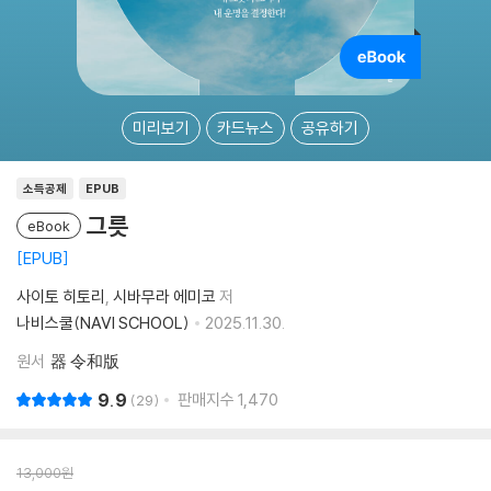
미리보기
카드뉴스
공유하기
소득공제
EPUB
그릇
eBook
EPUB
사이토 히토리
시바무라 에미코
저
나비스쿨(NAVI SCHOOL)
2025.11.30.
원서
器 令和版
9.9
판매지수
1,470
29
13,000
원