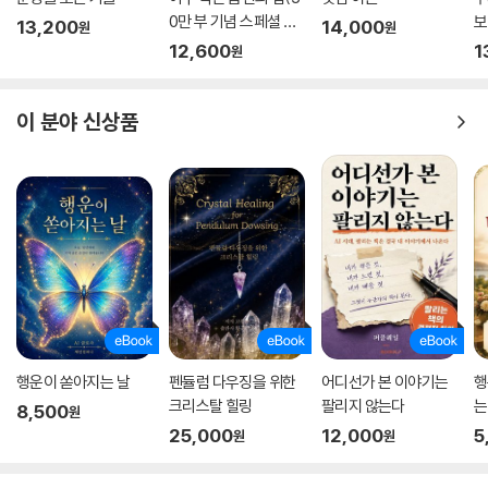
0만 부 기념 스페셜 에
보
13,200
14,000
원
원
디션)
12,600
1
원
이 분야 신상품
행운이 쏟아지는 날
펜듈럼 다우징을 위한
어디선가 본 이야기는
행
크리스탈 힐링
팔리지 않는다
는
8,500
원
25,000
12,000
5
원
원