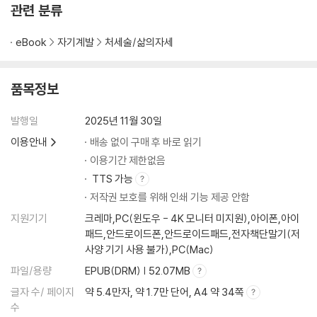
관련 분류
eBook
자기계발
처세술/삶의자세
품목정보
발행일
2025년 11월 30일
이용안내
배송 없이 구매 후 바로 읽기
이용기간 제한없음
TTS 가능
저작권 보호를 위해 인쇄 기능 제공 안함
지원기기
크레마,PC(윈도우 - 4K 모니터 미지원),아이폰,아이
패드,안드로이드폰,안드로이드패드,전자책단말기(저
사양 기기 사용 불가),PC(Mac)
파일/용량
EPUB(DRM) | 52.07MB
글자 수/ 페이지
약 5.4만자, 약 1.7만 단어, A4 약 34쪽
수