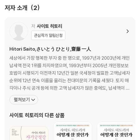
그릇을 키우는 두뇌 사용법 · 50
저자 소개
2
진정한 즐거움 · 54
게임의 달인이라는 발상 · 57
이겨도 자랑하지 않고, 져도 낙담하지 마라 · 61
저
사이토 히토리
좋은 경쟁자와 협력하라 · 64
관심작가 알림신청
자신의 한계를 뛰어넘어라 · 67
시련을 겸허하게 맞이하라 · 73
Hitori Saito,さいとう ひとり,齋藤 一人
자신의 매력을 더욱 높이는 수행 · 79
세상에서 가장 행복한 부자 중 한 명으로, 1997년과 2003년에 개인
실패를 두려워말고 도전하라 · 85
납세액 전국 1위를 차지하였으며, 1993년부터 2005년 개인정보보
마음을 다해 사랑하고 용서하라 · 92
호법이 시행되기 이전까지 12년간 일본 국세청이 발표한 고액납세자
순위에 12년 연속 이름을 올리는 전대미문의 기록을 세웠다. 토지 매
나만의 그릇을 키우는 여정 : 시바무라 에미코 · 103
각이나 주식 공개 등에 의한 고액 납세자가 많은 중에도, 납세액이 전
인생을 바꾼 운명적 만남 · 104
부 사업소득이어서 토지 주식 비포함 납세액은 매년 전국 1위를 기록
펼쳐보기
숨어 있던 자질의 발견 · 108
하였다. 이는 일본 3대 경영자로 손꼽히는 파나소닉 Panasonic의
시야를 넓히면 새로운 기회가 보인다 · 112
창립자 마쓰시다 고노스케도 달성하지 못한 대기록이다. 화장품과 건
사이토 히토리
의 다른 상품
그릇을 더 크게 키우는 전환점 · 118
강식품 판매 회사인 긴자마루칸의 창업자이
갑작스러운 성공, 그로 인한 두려움 · 123
상대를 귀하게 여기는 마음 · 127
하늘이 기뻐하는 일에 몰두하다 · 133