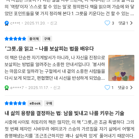
비움이란 포기나 체념이 아니라, 더 큰 것을 담기 위한 여유이자 성장의 시
의 '역량'이자 '스스로 할 수 있는 일'로 정의한다.책을 읽으며 가슴에 와 닿
작이라는 걸 알게 되었죠. 책을 덮고 나서 ‘감사하며 사는 삶이 진짜 부자
았던 포인트들을 몇 가지 정리해 본다.1. 그릇을 키운다는 건 할 수 있는 일
다’라는 말을 가슴 깊이 이해했습니다.
을 늘리는 것그릇이 커진다는 건 단순히 마음만 넓어지는 게 아니라, 내가
c***t
2025.11.20.
신고
3
댓글
1
해결
『그릇』은 단순히 성공을 이야기하지 않습니다. 돈, 일, 관계, 그리고 삶의
중심을 세우는 법을 알려줍니다. 읽는 동안 마음이 맑아지고, 읽고 나면 인
종이책
구매
생의 방향이 달라집니다. 제가 존경하는 사이토 히토리의 책은, 누구에게
『그릇』을 읽고 - 나를 보살피는 법을 배우다
추천해도 부족함이 없습니다. - kys**
“부자가 되는 길은 결국 태도의 문제였습니다.” 사이토 히토리는 주식도,
이 책은 단순한 자기계발서가 아니라, 나 자신을 진정으로
보살피는 방법을 알려주는 소중한 안내서입니다. '봉사하
부동산도 없이 오직 사업 수익으로 12년 연속 납세액 1위를 기록한 사람입
는 마음으로 일하라'는 구절에서 내 곁의 소중한 사람들을
니다. 그의 철학은 놀라울 만큼 단순하지만 깊습니다. “돈도 사람도 소중히
다시 보게 되었고, 편협했던 내 시선을 반성하게 되었습니
다뤄라.” 짧은 문장 하나가 제 가치관을 바꿔놓았습니다.
다. '조금 힘든 정도의 부하'라는 표현은 안전지대에 갇혀
이 책은 부의 본질이 ‘품격’임을 알려줍니다. - mk735**
e****7
2025.11.17.
신고
1
댓글
0
있던 나에게 용기를 주었고, 창업이라는 새로운 도전을 시
작하게 만들었습니다. 특히 '이상하
“읽는 순간, 마음이 맑아지고 세상이 따뜻해집니다.” 히토리의 문장은 단
eBook
구매
순하지만 그 안의 에너지가 강합니다. 읽는 동안 불평이 사라지고, ‘감사합
내 삶의 용량을 결정하는 법: 남을 빛내고 나를 키우는 기술
니다’라는 말이 절로 나왔어요. “빛이 들어오려면 그릇이 켜져야 한다.” 이
시중에 사이토 히토리의 책은 많지만, 이 책 『그릇』은 조금 특별하다. 그의
문장 하나로 마음의 등불이 켜진 느낌이었습니다. 단순한 자기계발서를 넘
첫 번째 제자인 시바무라 에미코가 스승의 가르침을 자기 삶에서 어떻게
어, 마음이 정화되는 책이에요. - yy***
증명해냈는지를 '조근조근하지만 꽤나 설득력 있게' 풀어내기 때문이다.