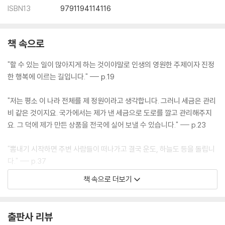
ISBN13
9791194114116
책 속으로
"할 수 있는 일이 많아지게 하는 것이야말로 인생의 영원한 주제이자 진정
한 행복에 이르는 길입니다." --- p.19
"저는 평소 이 나라 전체를 제 정원이라고 생각합니다. 그러니 세금은 관리
비 같은 것이지요. 국가에서는 제가 낸 세금으로 도로를 깔고 관리해주지
요. 그 덕에 제가 만든 상품을 전국에 실어 보낼 수 있습니다." --- p.23
"뽐내기 시작하면 주변 사람들이 떠나가고 결국 운도, 하늘도 등을 돌립니
다." --- p.37
책 속으로 더보기
"주어진 일에 최선을 다하는 것이야말로 인생에서 가장 즐거운 배움이자
가장 큰 수행입니다." --- p.47
출판사 리뷰
"만약 당신이 부자가 되고 싶다면, '내가 부자가 아닌 사실이 이상하다!’라