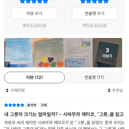
우입니다. 자신은 뒤에서 눈에 띄지 않게 도와준 후, 그 사람에게 꽃을 안겨
주는 겁니다."
이 책이 주는 변화
리뷰 쓰기
한줄평 쓰기
--- p.227
《그릇》을 읽고 나면, 일, 돈, 행복의 정의가 완전히 바뀐다. 이 책은 단순한
혜택 및 유의사항
혜택 및 유의사항
자기계발서가 아니다. 인생관을 재설계하는 안내서다. 책을 덮는 순간, 세
상을 바라보는 태도와 삶을 대하는 에너지가 새로워질 것이다.
“문제는 당신이 아니라, 당신의 그릇이다.” 지금, 인생의 크기를 키울 준비
3
가 되었는가?
더보기
《그릇》은 당신의 운명을 바꿀 단 하나의 해답이다.
2
독자 리뷰
리뷰
12
한줄평
17
“자신의 그릇을 키우는 데 이보다 좋은 책이 있을까?” 처음엔 단순한 자기
구매리뷰
추천순
계발서라고 생각했지만, 『그릇』은 그런 범주를 훌쩍 뛰어넘은 책이었습니
다. 사이토 히토리는 ‘행복한 부자’라는 말이 무엇인지를 삶 전체로 증명해
종이책
구매
낸 사람입니다. 그의 문장은 짧지만, 한 문장 한 문장이
인생을 바라보는 관점을 완전히 바꿔놓습니다. “사람의 그릇이란 나를 비
내 그릇의 크기는 얼마일까? - 시바무라 에미코, 『그릇』을 읽고
우고 똑바로 생각하는 방식이다.” “비우는 것이 곧 채우는 것이다.” 이 두
히토리 씨의 제자인 시바무라 에미코가 쓴 『그릇』을 읽었다. 흔히 우리는
문장이 제 마음에 오래 남았습니다.
"저 사람은 그릇이 커"라는 말을 자주 쓰는데, 이 책에서는 그 '그릇'을 사람