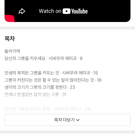
사이토 히토리는 말합니다. "성공과 행복은 바로 당신의 '그릇'에 달려 있
다."
지금, 당신의 인생을 담을 그릇을 키워보세요! 스펙보다, 재능보다, IQ보
다 강력한 진짜 성공의 비밀이 이 책 안에 담겨 있습니다.
목차
[수상 내역 및 미디어 추천 분류]
누적 조회수 9천만, 43만 구독자, 실버 버튼 유튜버 책추남TV 강력 추천
들어가며
도서
당신의 그릇을 키우세요 : 시바무라 에미코 · 9
책 추천해 주는 남자, 책추남TV 좋은 책 살리기 프로젝트 도서
인생의 목적은 그릇을 키우는 것 : 시바무라 에미코 · 15
그릇이 커진다는 것은 할 수 있는 일이 많아진다는 것 · 16
생각의 크기가 그릇의 크기를 정한다 · 23
언제나 한결같은 닳지 않는 그릇 · 31
단단한 그릇을 만드는 방법 : 시바무라 에미코 · 39
정당한 노력을 쏟아라 · 40
목차 더보기
봉사하는 마음으로 일하라 · 44
생각의 폭을 넓혀라 · 47