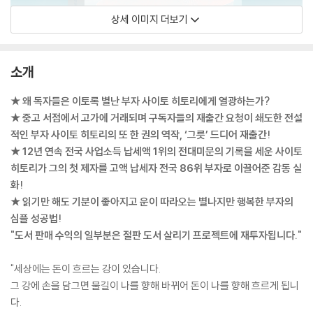
상세 이미지 더보기
소개
★ 왜 독자들은 이토록 별난 부자 사이토 히토리에게 열광하는가?
★ 중고 서점에서 고가에 거래되며 구독자들의 재출간 요청이 쇄도한 전설
적인 부자 사이토 히토리의 또 한 권의 역작, ‘그릇’ 드디어 재출간!
★ 12년 연속 전국 사업소득 납세액 1위의 전대미문의 기록을 세운 사이토
히토리가 그의 첫 제자를 고액 납세자 전국 86위 부자로 이끌어준 감동 실
화!
★ 읽기만 해도 기분이 좋아지고 운이 따라오는 별나지만 행복한 부자의
심플 성공법!
"도서 판매 수익의 일부분은 절판 도서 살리기 프로젝트에 재투자됩니다."
"세상에는 돈이 흐르는 강이 있습니다.
그 강에 손을 담그면 물길이 나를 향해 바뀌어 돈이 나를 향해 흐르게 됩니
다.