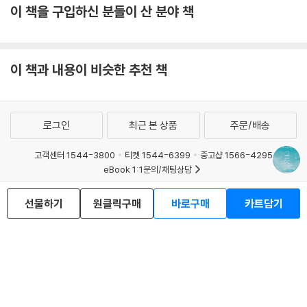
이 책을 구입하신 분들이 산 분야 책
이 책과 내용이 비슷한 추천 책
로그인
최근 본 상품
주문/배송
고객센터 1544-3800
티켓 1544-6399
중고샵 1566-4295
eBook 1:1문의/채팅상담
예스이십사(주) 사업자 정보
선물하기
원클릭구매
바로구매
카트담기
이용약관
개인정보처리방침
청소년보호정책
PC버전
회사소개
거래처관계자께
도서홍보
광고
Copyright © YES24 Corp. All Rights Reserved.
MATOM16