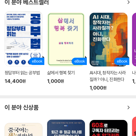
이 분야 베스트셀러
정답부터 읽는 공부법
삶에서 행복 찾기
AI시대, 창작자는 사라
나
질까? 아니, 진화한다
14,400
1,000
1
원
원
1,000
원
이 분야 신상품