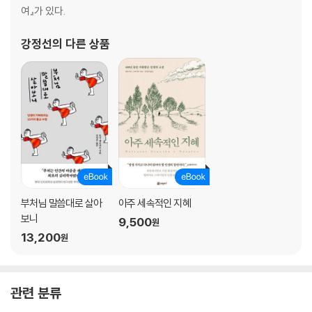
여』가 있다.
강정선
의 다른 상품
부처님 말씀대로 살아
아주 세속적인 지혜
보니
9,500
원
13,200
원
관련 분류