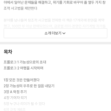
야에서 일어난 문제들을 해결하고, 위기를 기회로 바꾸어 줄 열두 가지 창
조적 사고법을 제안한다.
분야를 넘나들며 창조적 사고법을 전파한 이 책은 17개국에 판권을 계약
했고, 100만 부 이상 판매되었으며, 글로벌 리더·경영인·자기계발 작가들
의 극찬을 받으며 불멸의 고전으로 발돋움했다. 이 책을 향한 그들의 찬사
소개 더보기
는 다음과 같다.
남은 생에 한 권의 책만 읽을 수 있다면 난 무조건 이 책을 읽겠다.
목차
_세스 고딘, 『마케팅이다』 저자
프롤로그 1 가능성으로의 초대
두고두고 여러 번 읽는 책.
프롤로그 2 여행을 시작하며
_팀 페리스, 『타이탄의 도구들』 저자
1장 모든 것은 만들어졌다
‘내 인생의 모든 것은 내가 만든 것이다.’ 이 한 문장이 내 삶의 절대적인 모
2장 가능성의 우주로 한 걸음 내딛기
토가 되었고, 어떤 상황에서도 나의 가능성에 집중할 수 있게 되었다.
3장 A 학점 주기
_제임스 클리어, 『아주 작은 습관의 힘』 저자
4장 기여자 되기
5장 누구나 리더가 될 수 있다
이 책에 담긴 열정적인 에너지는 이 책을 읽는 모든 사람의 삶을 근본적으
6장 규칙 제6조