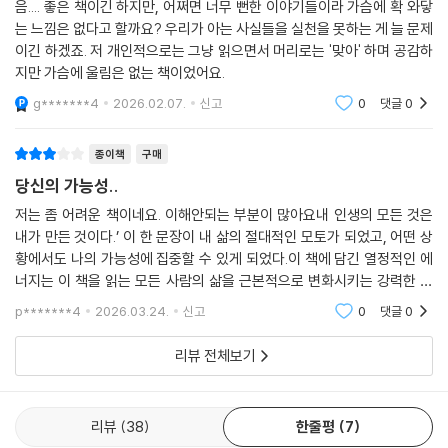
음.... 좋은 책이긴 하지만, 어쩌면 너무 뻔한 이야기들이라 가슴에 확 와닿
는 느낌은 없다고 할까요? 우리가 아는 사실들을 실천을 못하는 게 늘 문제
이긴 하겠죠. 저 개인적으로는 그냥 읽으면서 머리로는 '맞아' 하며 공감하
지만 가슴에 울림은 없는 책이었어요.
g*******4
2026.02.07.
신고
0
댓글
0
종이책
구매
당신의 가능성..
저는 좀 어려운 책이네요. 이해안되는 부분이 많아요내 인생의 모든 것은
내가 만든 것이다.’ 이 한 문장이 내 삶의 절대적인 모토가 되었고, 어떤 상
황에서도 나의 가능성에 집중할 수 있게 되었다.이 책에 담긴 열정적인 에
너지는 이 책을 읽는 모든 사람의 삶을 근본적으로 변화시키는 강력한 기
폭제가 되어줄 것이다.
p*******4
2026.03.24.
신고
0
댓글
0
리뷰 전체보기
리뷰
38
한줄평
7