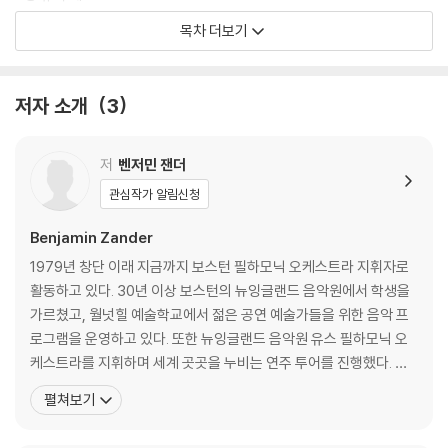
로 변화시키는 강력한 기폭제가 되어줄 것이다.
7장 있는 그대로 존재하기
목차 더보기
_클라우스 슈밥, 세계경제포럼 창립자
8장 열정에 내맡기기
9장 불붙이기
『당신의 가능성에 대하여』는 2013년 국내에서 출간되었다가 절판된 이후
10장 게임판 되기
저자 소개
3
중고 시장에서 프리미엄이 붙은 가격으로 거래되었다. 약 12년 만에 재출
11장 가능성을 위한 뼈대 만들기
간되는 『당신의 가능성에 대하여』는 기존 작품에 현대적 설명을 더한 증보
12장 ‘우리’ 이야기 말하기
개정판으로, 불이 붙은 중고 시장의 니즈를 충족해 주고, 더 많은 독자에게
저
벤저민 잰더
창조적 사고법을 연마할 기회를 제공할 것이다.
에필로그 ‘나’에서 ‘우리’로
관심작가 알림신청
감사의 말
Benjamin Zander
1979년 창단 이래 지금까지 보스턴 필하모닉 오케스트라 지휘자로
활동하고 있다. 30년 이상 보스턴의 뉴잉글랜드 음악원에서 학생을
가르쳤고, 월넛힐 예술학교에서 젊은 공연 예술가들을 위한 음악 프
로그램을 운영하고 있다. 또한 뉴잉글랜드 음악원 유스 필하모닉 오
케스트라를 지휘하며 세계 곳곳을 누비는 연주 투어를 진행했다. 런
던 대학교에서 학위를 받았고, 하크니스 펠로우십을 받아 하버드 대
펼쳐보기
학교와 뉴욕 대학교에서 대학원 과정을 수료했다. 강연자로서도 매우
유명하다. 1999년에는 스위스 다보스에서 열린 세계경제포럼에서