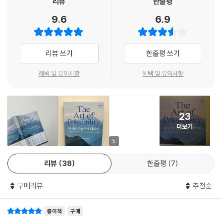
리뷰
한줄평
하버드 비즈니스 스쿨 출판사에서는 두 작가에게 일반 대중은 물론 비즈니
9.6
6.9
스 전문가까지 아우를 수 있는 책을 써달라고 제안했다. 예술계 종사자가
이런 제안을 받는 일은 과거에도, 현재에도 몹시 드문 일이다. 로저먼드와
벤저민은 그간의 경험을 바탕으로 가장 효과가 있었던 열두 가지 창조적
리뷰 쓰기
한줄평 쓰기
사고법을 이 책에 담았다. 즉 이 책에 담긴 열두 가지 창조적 사고법은 문제
의 분야를 막론하고 이미 효과를 검증한 방법들이다.
혜택 및 유의사항
혜택 및 유의사항
삶의 뿌리를 뒤흔드는 철학적 전제
‘모든 것은 만들어졌다!’
23
더보기
『당신의 가능성에 대하여』는 문제를 기회로 바꾸기 위한 열두 가지 사고법
을 제안한다. 예를 들어 ‘A 학점 주기’는 누구에게든 먼저 A 학점을 주고 관
5
계를 시작하는 것이다. 상대에게 일단 A 학점을 주면 상대를 향한 적대감
리뷰
38
한줄평
7
이 사라지고, 상대도 A 학점에 어울리는 사람이 되려고 노력한다. ‘게임판
되기’는 게임 말이 아닌 게임판이 되어 모든 일을 바라보고, 받아들이는 것
구매리뷰
추천순
이다. 이렇게 되면 무언가를 고치거나 싸우는 데 에너지를 쓰지 않고, 온전
한 정신과 태도를 고수할 수 있으며, 결국 더 큰 충돌을 피할 수 있다. 이처
종이책
구매
럼 두 저자는 세상과 문제를 보다 근본적으로 파악하고, 뿌리를 뒤흔드는