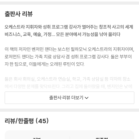
출판사 리뷰
오케스트라 지휘자와 성취 프로그램 강사가 열어주는 창조적 사고의 세계
비즈니스, 교육, 예술, 가정… 모든 분야에서 가능성을 낚아 올리다
이 책의 저자인 벤저민 잰더는 보스턴 필하모닉 오케스트라의 지휘자이며,
로저먼드 잰더는 가족 치료 상담사 겸 성취 프로그램 강사다. 둘은 부부이
자 한 팀으로, 이들에게는 오래된 루틴이 있다.
둘은 회사 회의실, 오케스트라 연습실, 학교, 가족 상담실 등 각자의 장소
에서 다양한 문제를 맞닥뜨린다. 그리고 집에 돌아왔을 때, 벤저민은 낮에
해결하지 못한 문제를 로저먼드에게 공유한다. 로저먼드는 벤저민의 문제
출판사 리뷰 더보기
에 관해 완전히 새로운 시각을 제시하고, 벤저민은 이 방법을 무대로 가져
가 실험해 본다. 즉 회사 회의실, 가족 치료 상담실, 성취 프로그램 모임에
서 효과적이었던 방식을 오케스트라, 학교에 적용해 본 것이다. 둘은 이런
리뷰/한줄평
45
식으로 수십 년간 다양한 문제를 해결했고, 그 결과 분야를 넘나드는 방대
한 데이터가 쌓였다.