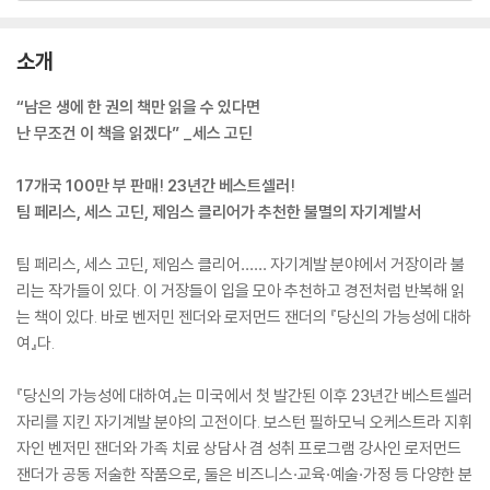
소개
“남은 생에 한 권의 책만 읽을 수 있다면
난 무조건 이 책을 읽겠다” _세스 고딘
17개국 100만 부 판매! 23년간 베스트셀러!
팀 페리스, 세스 고딘, 제임스 클리어가 추천한 불멸의 자기계발서
팀 페리스, 세스 고딘, 제임스 클리어…… 자기계발 분야에서 거장이라 불
리는 작가들이 있다. 이 거장들이 입을 모아 추천하고 경전처럼 반복해 읽
는 책이 있다. 바로 벤저민 젠더와 로저먼드 잰더의 『당신의 가능성에 대하
여』다.
『당신의 가능성에 대하여』는 미국에서 첫 발간된 이후 23년간 베스트셀러
자리를 지킨 자기계발 분야의 고전이다. 보스턴 필하모닉 오케스트라 지휘
자인 벤저민 잰더와 가족 치료 상담사 겸 성취 프로그램 강사인 로저먼드
잰더가 공동 저술한 작품으로, 둘은 비즈니스·교육·예술·가정 등 다양한 분