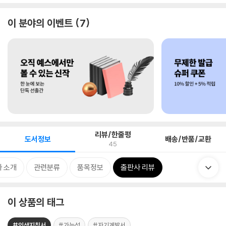
이 분야의 이벤트
7
리뷰/한줄평
도서정보
배송/반품/교환
45
 소개
관련분류
품목정보
출판사 리뷰
이 상품의 태그
#인생지침서
#가능성
#자기계발서