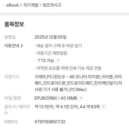
eBook
자기계발
창조적사고
품목정보
발행일
2025년 12월 05일
이용안내
배송 없이 구매 후 바로 읽기
이용기간 제한없음
TTS 가능
저작권 보호를 위해 인쇄 기능 제공 안함
지원기기
크레마,PC(윈도우 - 4K 모니터 미지원),아이폰,아이
패드,안드로이드폰,안드로이드패드,전자책단말기(저
사양 기기 사용 불가),PC(Mac)
파일/용량
EPUB(DRM) | 40.16MB
글자 수/ 페이지
약 13.1만자, 약 4.1만 단어, A4 약 83쪽
수
ISBN13
9791169851732