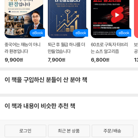
중국어는 재능이 아니
퇴근 후 월급 하나를 더
60초로 구독자 터뜨리
보
라 환경입니다
만들었습니다
는 쇼츠 알고리즘
공
9,900
7,900
6,800
1
원
원
원
이 책을 구입하신 분들이 산 분야 책
이 책과 내용이 비슷한 추천 책
로그인
최근 본 상품
주문/배송