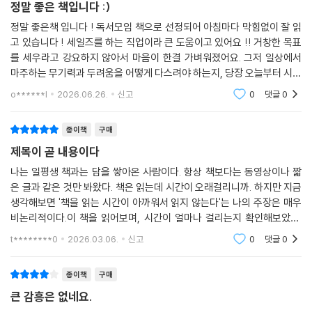
해결책을 제공한다. 그리고 이 모든 해결책을 관통하는 전제가 있다.
정말 좋은 책입니다 :)
정말 좋은책 입니다 ! 독서모임 책으로 선정되어 아침마다 막힘없이 잘 읽
‘모든 것은 만들어졌다.’
고 있습니다 ! 세일즈를 하는 직업이라 큰 도움이고 있어요 !! 거창한 목표
를 세우라고 강요하지 않아서 마음이 한결 가벼워졌어요. 그저 일상에서
A, B라는 학점이나 68등이라는 등수는 사람이 만든 것이다. 내가 수학 시
마주하는 무기력과 두려움을 어떻게 다스려야 하는지, 당장 오늘부터 시작
험에서 B 학점을 받았다면 그것은 다른 학생과 비교한 등급일 뿐, 내가 수
할 수 있는 아주 작은 행동부터 짚어줍니다 :)
o******l
2026.06.26.
신고
0
댓글
0
학 공식을 얼마나 익혔는지 등의 학습 상태를 보여주지는 않는다. 이렇듯
우리가 집착하는 것들은 대부분 인간이 만들어 낸 것이다. 하지만 우리는
종이책
구매
이 사실을 잊고 인간이 만들어 낸 모든 것에 집착하며, 휘둘리고, 가로막힌
제목이 곧 내용이다
다.
나는 일평생 책과는 담을 쌓아온 사람이다. 항상 책보다는 동영상이나 짧
은 글과 같은 것만 봐왔다. 책은 읽는데 시간이 오래걸리니까. 하지만 지금
이 책은 가능성과 사고법을 증폭시키는 방법들을 알려주지만 근본적인 목
생각해보면 '책을 읽는 시간이 아까워서 읽지 않는다'는 나의 주장은 매우
적은 새로운 눈으로 주위를 바라보고, 세상과 조화를 이루는 것이다. ‘모든
비논리적이다.이 책을 읽어보며, 시간이 얼마나 걸리는지 확인해보았다.
것은 만들어졌다’라는 생각으로 세상을 보면 우리 앞에 놓인 모든 문제는
약 3일 정도 걸렸다. 또, 이후에 3일동안의 일상을 의식적으로 체크해보았
아무것도 아니다. 그렇게 가뿐한 몸과 넓어진 시야로 다시 세상에 나간다.
t********0
2026.03.06.
신고
0
댓글
0
다. 유튜브(쇼
이렇게 벤저민과 로저먼드가 말하는 조화가 시작된다.
종이책
구매
큰 감흥은 없네요.