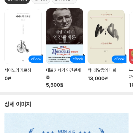
세이노의 가르침
데일 카네기 인간관계
탁! 깨달음의 대화
누
론
까
0
13,000
원
원
5,500
1
원
상세 이미지