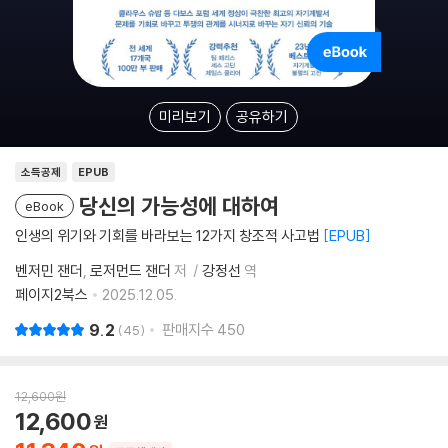
미리보기
공유하기
소득공제
EPUB
당신의 가능성에 대하여
eBook
인생의 위기와 기회를 바라보는 12가지 창조적 사고법
EPUB
벤저민 잰더
로저먼드 잰더
저
강정선
역
페이지2북스
2025.12.05.
9.2
판매지수
450
45
12,600
원
12,600