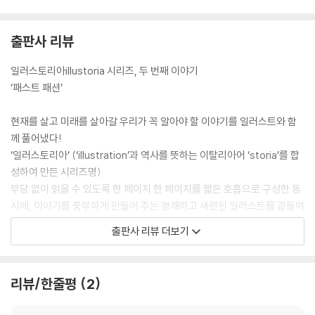
출판사 리뷰
일러스토리아illustoria 시리즈, 두 번째 이야기
‘패스트 패션’
현재를 살고 미래를 살아갈 우리가 꼭 알아야 할 이야기를 일러스트와 함
께 풀어냈다!
‘일러스토리아’ (‘illustration’과 역사를 뜻하는 이탈리아어 ‘storia’를 합
성하여 만든 시리즈명)
부담 없이 읽을 수 있도록 한 페이지 한 페이지를 짧은 호흡으로 구성한 동
시에, 이야기를 풍부하게 만들어 주는 경쾌하고 세련된 일러스트를 곁들여
몰입감을 높였다.
출판사 리뷰 더보기
이렇게 탄생한 일러스토리아 시리즈! 첫 번째 책 〈세상을 바꾼 87km, 셀
마 대행진〉에 이은 두 번째 책은, 우리가 입고 있는 옷이 어떤 역사와 과정
을 거쳐 우리에게 왔는지, 그리고 이 옷 한 벌에 담겨 있는 시사점이 무엇인
리뷰/한줄평
2
지를 일깨워 줄 〈빠르게 만들고 빠르게 버리는 옷의 비밀, 패스트 패션〉이
다.