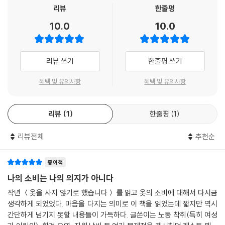
리뷰
한줄평
패스트푸드는 알겠는데, ‘패스트 패션’은 뭘까?
10.0
10.0
저렴하면서도 유행을 선도하는 의류를 빠른 속도로 생산하는 패션 산업을
일컫는 ‘패스트 패션’.
그런데 이 ‘패스트 패션’이 담고 있는 진짜 의미를 알고 있는 사람들은 얼마
리뷰 쓰기
한줄평 쓰기
나 될까?
‘노동력 착취’, ‘환경오염’, ‘소비 만능주의’ 등 따라붙는 수식어만 봐도 패스
혜택 및 유의사항
혜택 및 유의사항
트 패션이 초래하는 사회 문제들이 결코 가볍지 않음을 알 수 있다.
리뷰
1
한줄평
1
패션이 산업이 되고 자본주의가 출현하면서 우리의 의생활이 어떻게 변화
했는지를 차근차근 살펴보고, 동시에 유행은 어떻게 만들어졌으며 마침내
리뷰전체
추천순
패스트 패션이 자리 잡게 된 과정을 통해, 미처 알지 못했던 불편한 진실들
을 다양한 각도에서 살펴보았다.
거기에 페이지마다 펼쳐지는 그림 작가 이해정의 다채롭고 시선을 이끄는
종이책
일러스트는 이해를 도울뿐 아니라 보는 재미까지 선사한다.
나의 소비는 나의 의지가 아니다
일러스토리아 시리즈인 만큼 모든 이들이 부담 없이 읽을 수 있지만, 읽고
작년 ＜옷을 사지 않기로 했습니다＞ 를 읽고 옷의 소비에 대해서 다시금
나면 저렴한 가격에 이끌려 산 수많은 옷들이 더 이상 옷장 속의 든든한 패
생각하게 되었었다. 마음을 다지는 의미로 이 책을 읽었는데 짧지만 역시
션 아이템이 아닌, 그동안 들리지 않던 노동자들의 비명과 산더미같이 쌓
간단하게 넘기지 못할 내용들이 가득하다. 글쓴이는 노동 착취(특히 여성
인 폐기물들을 떠올리게 하는 불편한 아이템이 될지도 모른다.