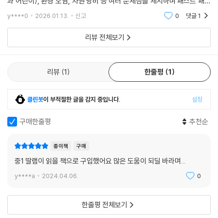
과 어린이), 환경 오염, 자원 낭비 등 여러 문제점을 제시하며 패스트 패션
산업에 대해 적나라하게 소개한다. 2030년이 되면 전세계에서는 1억 5천
y****0
2026.01.13.
신고
0
댓글
1
우리가 입는 옷은 어디서, 어떻게 온 걸까?
만톤의 옷이 버려
리뷰 전체보기
우리가 잊고 있던 슬로 패션
어딜 가나 몸에 맞는 옷을 바로 살 수 있는 지금은 상상하기 어렵겠지만, 직
접 옷감을 구하고 손수 바느질을 해서 옷을 만들어 있었던 시대가 있었다.
리뷰
1
한줄평
1
몸에 꼭 맞는 옷을 맞춰 입기 위해선 긴 시간이 소요됐고, 그러다보니 옷은
반드시 필요할 때만 사 입었다.
클린봇
이 부적절한 글을 감지 중입니다.
설정
그러나 산업혁명으로 인한 새로운 기술의 등장과 기술의 발전으로 대량생
산이 가능해지자, 옷도 쉽고 빠르게 생산했으며 가격 또한 저렴해졌다. 패
구매한줄평
추천순
션에도 새로운 패러다임이 생긴 것이다. 이때부터 테일러(옷을 만드는 전
문가)가 혼자 만들었던 옷을, 공장의 수많은 노동자들이 만들기 시작했다.
종이책
구매
중1 딸램이 읽을 책으로 구입했어요 많은 도움이 되딜 바라며...
빠른 유행, 옷에 대한 시각이 변하다!
맞춤복의 시대가 저물고 기성복 시대로 넘어가면서, 패션은 기업화되고 거
y****a
2024.04.06.
0
대한 산업으로 자리 잡기 시작했다. 기업들은 많은 이윤을 남기길 원했고,
사람들이 옷을 자주 사 입을 수 있도록 하기 위한 수단으로 ‘유행’이라는 것
한줄평 전체보기
을 끊임없이 만들어냈다. 시대에 머물렀던 유행의 주기를 1년으로, 4계절