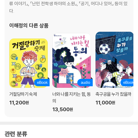
류 이야기』, 『난민 전학생 하야의 소원』, 『공기, 어디나 있어』 등이 있
다.
이해정
의 다른 상품
거절당하기 숙제
너와 나를 지키는 힘, 동
축구공을 누가 찼을까
의
11,200
11,000
원
원
13,500
원
관련 분류