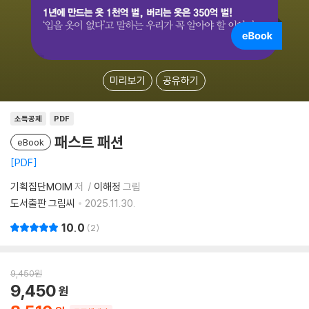
미리보기
공유하기
소득공제
PDF
패스트 패션
eBook
PDF
기획집단MOIM
저
이해정
그림
도서출판 그림씨
2025.11.30.
10.0
2
9,450
원
9,450