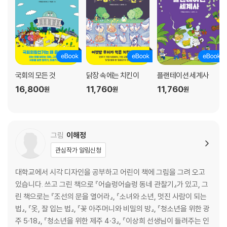
국회의 모든 것
닭장 속에는 치킨이
플랜테이션 세계사
16,800
11,760
11,760
원
원
원
그림
이해정
관심작가 알림신청
대학교에서 시각 디자인을 공부하고 어린이 책에 그림을 그려 오고
있습니다. 쓰고 그린 책으로 『어슬렁어슬렁 동네 관찰기』가 있고, 그
린 책으로는 『조선의 문을 열어라』, 『소녀와 소년, 멋진 사람이 되는
법』, 『옷, 잘 입는 법』, 『꽃 아주머니와 비밀의 방』, 『청소년을 위한 광
주 5·18』, 『청소년을 위한 제주 4·3』, 『이상희 선생님이 들려주는 인