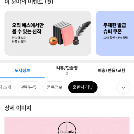
이 분야의 이벤트
9
리뷰/한줄평
도서정보
배송/반품/교환
2
자 소개
관련분류
품목정보
출판사 리뷰
상세 이미지