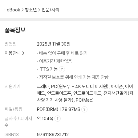
eBook
청소년
인문/사회
품목정보
발행일
2025년 11월 30일
이용안내
배송 없이 구매 후 바로 읽기
이용기간 제한없음
TTS 가능
저작권 보호를 위해 인쇄 기능 제공 안함
지원기기
크레마, PC(윈도우 - 4K 모니터 미지원), 아이폰, 아이
패드, 안드로이드폰, 안드로이드패드, 전자책단말기(저
사양 기기 사용 불가), PC(Mac)
파일/용량
PDF(DRM) | 78.87MB
글자 수/ 페이지
약 104쪽
수
ISBN13
9791189231712