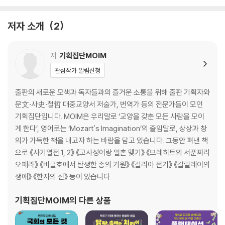
저자 소개
2
저
기획집단MOIM
관심작가 알림신청
출판의 새로운 모색과 독자들과의 즐거운 소통을 위해 출판 기획자와
문文·사史·철哲 대중교양서 저술가, 번역가 등의 전문가들이 모인
기획집단입니다. MOIM은 우리말로 ‘교양을 갖춘 모든 사람을 모이
게 한다’, 영어로는 ‘Mozart's Imagination’의 줄임말로, 상상과 창
의가 가득한 책을 내고자 하는 바람을 담고 있습니다. 그동안 펴낸 책
으로 《사기열전 1, 2》 《고사성어랑 일촌 맺기》 《브레히트의 서푼짜리
오페라》 《비글호에서 탄생한 종의 기원》 《갈리아 전기》 《갈릴레이의
생애》 《한자의 신》 등이 있습니다.
기획집단MOIM
의 다른 상품