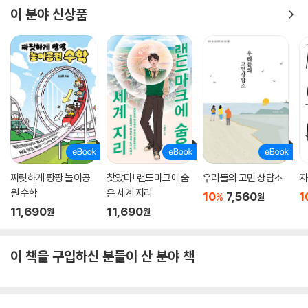
우리가 유행을 따라가며 느끼는 소소한 기쁨을 묻어두고 진실을 마주한다
이 분야 신상품
는 것은 두려움 혹은 불편함일지도 모른다. 그럼에도 용기 내어 이 책에 담
긴 진실을 마주한다면, 티셔츠 한 장을 사려다가도 잠시 멈칫하거나 옷장
속 쌓여 있는 옷 더미들을 보며 심난해 할지도 모른다. 비록 멈칫하면서도
유혹에 못 이겨 옷을 살지라도 그 멈칫함조차 우린 변화하기 시작하는 것
이다. 한 사람만 변한다고 세상이 달라지진 않을지라도, 한 사람 한 사람의
작은 변화가 모인다면, 어쩌면 우리에겐 세상을 바꿀 수 있는 큰 힘이 생길
지도 모른다.
짜릿하게 팡팡 놀이공
찾았다! 랜드마크에 숨
우리들의 고민 상담소
지
원 수학
은 세계 지리
10
7,560
1
%
원
11,690
11,690
원
원
이 책을 구입하신 분들이 산 분야 책