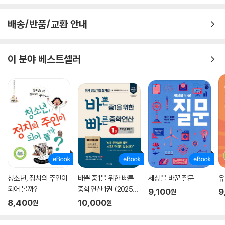
로, 빠르게 바꿔 놓은 것이다. 빠른 유행 속도는 옷을 바라보는 시각도 변화
시켰다. 추위나 재해로부터 우리 몸을 지키는 것에서, 개성과 욕구를 표현
배송/반품/교환 안내
하는 수단 혹은 소속된 집단을 나타내는 상징이 되기도 했다. 대부분의 사
람들이 유행을 따라 살아가게 되었고, 쇼핑은 흔한 취미가 되었다.
이 분야 베스트셀러
어제 산 티셔츠, 오늘 버린 청바지에 담긴 불편한 진실
패스트 패션 매장에 방문할 때마다 매번 신상품이 놓여 있는 것을 발견할
수 있다. 보통 1∼2주 단위로 신상품을 내놓다 보니 매장은 연중 내내 신상
품 퍼레이드다. 새로운 유행에 저렴한 가격까지. 그러나 이면에는 우리가
미처 몰랐던 사실들이 있다.
패스트 패션이 내세우는 ‘저렴한 가격으로 최신 유행하는 옷을 빠르게 유
통시키기’의 뒷면에는 노동자들의 땀과 피가 있다. 또한 저렴한 가격은 저
품질, 대량생산으로 연결되어 ’한 철만 입고 마는 옷‘들의 쓰레기를 양산했
고, 미처 팔리지 않은 옷들 역시 쓰레기가 되었다.
그렇게 버린 옷이 1년에 자그마치 350억 벌. 쓰레기가 된 옷들은 200년
청소년, 정치의 주인이
바쁜 중1을 위한 빠른
세상을 바꾼 질문
유
가까이 썩지 않은 채 우리가 살고 있는 지구에 묻혀있다. 그럼에도 2030
되어 볼까?
중학연산 1권 (2025
9,100
9
원
년에는 전 세계 의류 업체들이 지금의 두 배에 달하는 옷을 생산할거라 전
년)
8,400
10,000
원
원
문가들은 말하고 있다.