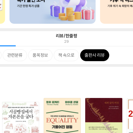
리뷰/한줄평
29
관련분류
품목정보
책 속으로
출판사 리뷰