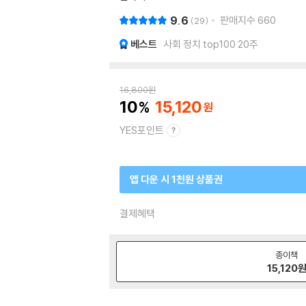
9.6
판매지수
660
29
베스트
사회 정치 top100 20주
16,800
원
10
15,120
YES포인트
앱 다운 시 1천원 상품권
결제혜택
종이책
15,120