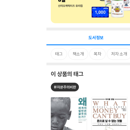
도서정보
태그
책소개
목차
저자 소개
이 상품의 태그
#자본주의비판