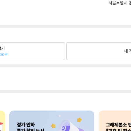
서울특별시 영
팔기
내 
600원