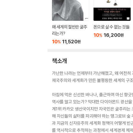
왜 세계의 절반은 굶주
돈으로 살 수 없는 것들
리는가?
10
16,200
%
원
10
11,520
%
원
책소개
가난한 나라는 언제부터 가난해졌고, 왜 여전히
제국주의와 세계화가 만든 불평등한 세계의 구
아침에 먹은 신선한 바나나, 출근하며 마신 향긋
역사를 알고 있는가? 막대한 다이아몬드 광산을
계1위 카카오 생산국이지만 자국민은 굶주리는 
해 자신들의 삶터를 파괴해야 하는 맹그로브 숲 
과 지금의 신자유주의 세계화 정책이 어떻게 빈
를 역사적으로 추적하는 과정에서 세계경제 체제