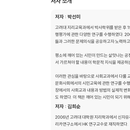
저자 소개
2. 약탈이나 다름없는 무역
3. 투자하라, 보호해줄게
저자 : 박선미
4. 만약 불공정한 교역이 없었다면
고려대 지리교육과에서 박사학위를 받은 후 
4장 기울어진 찻잔
행평가에 관한 다양한 연구를 수행하였다. 
1. 무역과 폭력
들과 그러한 문제의식을 공유하고자 노력하고
2. 아이티, 최초의 흑인 노예 국가
3. 티파티와 스리랑카의 눈물
평소에 깨어 있는 시민이 만드는 살맛나는 공
서 가르쳐야 할 내용이 학문적 지식을 제공하
5장 자원의 저주에 걸린 가난한 나라들
1. 풍요로운 자원이 불러온 빈곤
이러한 관심을 바탕으로 사회교과에서 다룰 교육
2. 가장 비싼 보석, 다이아몬드 광산을 가진 가난
문화사회에서의 시민교육에 관한 연구를 수행
3. 세계에서 가장 가난한 나라 콩고민주공화국,
장에서의 사회교과 내용과 방법의 실제적 변
도 하였다. 이 책은 깨어 있는 시민이 되기 위
6장 바나나공화국과 다국적 식품기업
저자 : 김희순
1. 냉전과 냉장선
2. 엘풀포와 바나나공화국
2006년 고려대 대학원 지리학과에서 신자유
리카연구소에서 HK 연구교수로 재직하였다.
7장 누가 진짜 해적일까?