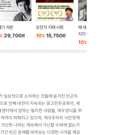
세기 자본
유전자 지배 사회
왜 세계의 가난은 사라
우리는 
지지 않는가
살기로 
29,700
10
15,750
%
%
원
원
10
14,400
10
1
%
%
원
우리가 일상적으로 소비하는 것들에 숨겨진 빈곤의
으로 인해 내전이 지속되는 콩고민주공화국, 세
콜센터에서 일하는 필리핀 사람들, 새우양식을 위
을 켜켜이 파헤치고 있으며, 제국주의의 식민정책
 가난한 나라는 계속해서 가난할 수밖에 없는가
가간 빈곤 문제를 바라보는 다양한 시각을 제공