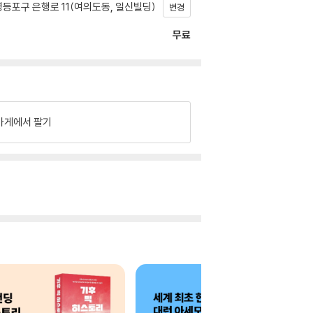
등포구 은행로 11(여의도동, 일신빌딩)
변경
무료
가게에서 팔기