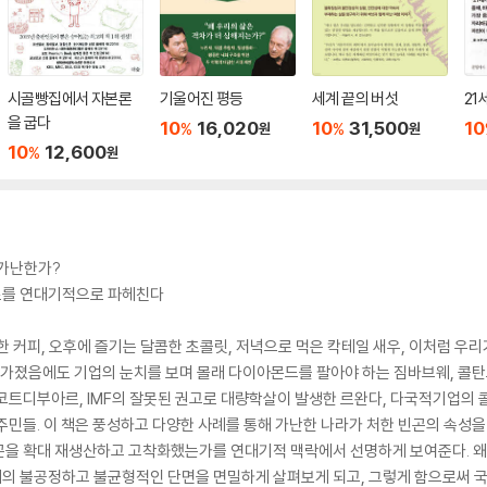
시골빵집에서 자본론
기울어진 평등
세계 끝의 버섯
21
을 굽다
10
16,020
10
31,500
10
%
%
원
원
10
12,600
%
원
 가난한가?
조를 연대기적으로 파헤친다
한 커피, 오후에 즐기는 달콤한 초콜릿, 저녁으로 먹은 칵테일 새우, 이처럼 
 가졌음에도 기업의 눈치를 보며 몰래 다이아몬드를 팔아야 하는 짐바브웨, 콜탄
코트디부아르, IMF의 잘못된 권고로 대량학살이 발생한 르완다, 다국적기업의 
주민들. 이 책은 풍성하고 다양한 사례를 통해 가난한 나라가 처한 빈곤의 속성
곤을 확대 재생산하고 고착화했는가를 연대기적 맥락에서 선명하게 보여준다. 왜
의 불공정하고 불균형적인 단면을 면밀하게 살펴보게 되고, 그렇게 함으로써 국