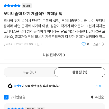
종이책
모더니즘에 대한 개괄적인 이해용 책
역사적 위기 속에서 탄생한 문학적 실험, 모더니즘모더니즘. 나는 모더니
즘이라 하면 근대화 시기의 이상, 김환기 작가가 떠오른다. 그런데 저자는
모더니즘은 근대성과 동의어가 아니라는 말로 책을 시작한다. 근대성은 르
네상스, 종교개혁부터 18세기 계몽주의까지 다양한 연대가 설정되어 있는
반면 모더니즘은 합리주의, 도시화, 산업 자본주의, 식민주의 및 제국주의
y***e
2026.03.06.
신고
0
댓글
0
가 도래하던 또
리뷰 전체보기
리뷰
10
한줄평
1
클린봇
이 부적절한 글을 감지 중입니다.
설정
구매한줄평
추천순