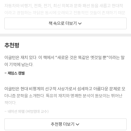
자동차와 비행기, 전화, 전기, 최신 의복과 문화 패션 등을 새롭고 현대적
이라고 경험하는 까닭은 동시에 오래되고 전통적인 것들이 존재하기 때문
이다. _프레드릭 제임슨
책 속으로 더보기
--- p.69
다른 형태의 언어를 접할 때 언어는 자신의 임의적 성격에 대해 더 자각하
추천평
게 되며, 현실 자체의 담론으로 오인할 가능성은 줄어든다. 망명과 탈자연
화는 함께 간다.
이글턴은 재치 있다. 이 책에서 “새로운 것은 똑같은 옛것일 뿐”이라는 말
--- p.78
이 기억에 남는다.
- 제임스 캠벨
새로운 것에 이름을 붙이는 순간 이미 그 몰락을 예견하는 셈이다. 자신을
현대적이라 부르는 것은 역사적 교만의 행위로 볼 수 있으며, 이는 과거의
이글턴은 현대 비평계의 선구적 사상가로서 섬세하고 아름다운 문체로 모
삭제뿐 아니라 미래에 대한 망각을 수반한다.
더니즘 문학을 소개한다. 특유의 재치와 명쾌한 분석이 돋보이는 뛰어난
--- p.81
책이다.
예이츠, 싱, 오거스타 그레고리, 조지 무어, 에드워드 마틴 등 다수의 작가
- 네이선 와델 (버밍엄대 교수)
들은 중간계급, 귀족, 또는 귀족이 되려 하는 개신교도들이었는데, 종종 부
추천평 더보기
분적으로 영국계 혈통도 있었다.
이 책을 읽으면 마치 모더니즘에서 가장 매력적인 인물을 직접 만난 듯한