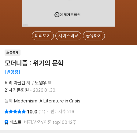
미리보기
사이즈비교
공유하기
소득공제
모더니즘 : 위기의 문학
반양장
테리 이글턴
저
도원우
역
21세기문화원
2026.01.30.
원제
Modernism: A Literature in Crisis
10.0
판매지수
216
11
베스트
비평/창작/이론 top100 12주