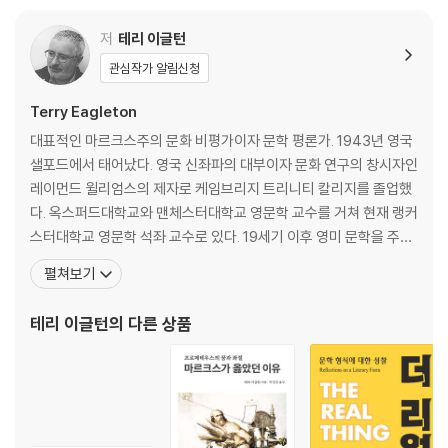
모더니즘과 지금
모더니즘과 새로움
저
테리 이글턴
모더니즘, 시간 그리고 영원
관심작가 알림신청
모더니즘과 역사 지우기
근대성은 망각의 형식이다
Terry Eagleton
모더니즘과 전통
대표적인 마르크스주의 문화 비평가이자 문학 평론가. 1943년 영국
영국의 모더니즘
샐포드에서 태어났다. 영국 신좌파의 대부이자 문화 연구의 창시자인
아일랜드 모더니즘
레이먼드 윌리엄스의 제자로 케임브리지 트리니티 칼리지를 졸업했
자가당착적인 용어: 모더니즘, 근대화
다. 옥스퍼드대학교와 맨체스터대학교 영문학 교수를 거쳐 현재 랭커
요약
스터대학교 영문학 석좌 교수로 있다. 19세기 이후 영미 문학을 주로
연구하며, 문학사상론, 포스트모더니즘, 정치·이념·종교 등의 분야에
펼쳐보기
2. 말과 사물
서 50여 권의 저서를 펴냈다. 그중 국내에 소개된 책으로 『미학 사상』
『문학이론 입문』 『비평과 이데올로기』 『마르크스주의와 문학비평』
테리 이글턴
의 다른 상품
역사의 위기와 모더니즘
『우리 시대의 비극론』 『성자와 학자』 『포스트모더
모더니즘과 대중문화
모더니즘의 글쓰기
모더니즘의 정체성
모더니즘과 일상
모더니즘과 독자의 관계