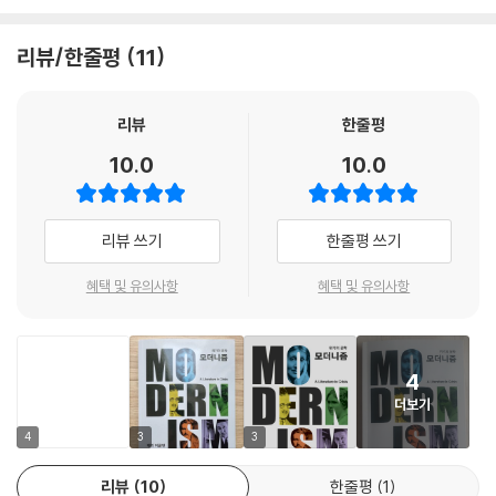
--- p.83
기분이 든다. 이제는 따뜻하고 친절한 동반자가 당신 곁에서 함께 걷게 될
것이다.
리뷰/한줄평
11
전통적 이성은 자발성을 억눌러 왔다. 이제는 악마적, 디오니소스적, 신비
- 존 샤드 (랭커스터대 교수)
적, 무작위적, 성욕적, 동물적, 환상적, 원시적, 배설적, 범죄적, 광기적, 비
인간적 형태로 자유롭게 표출되어야 한다. 이는 계몽의 과잉이 드리운 어
리뷰
한줄평
두운 그림자이다.
10.0
10.0
--- p.90
현대 생활의 속도와 덧없음을 고려할 때, 사람들은 세계의 파편들이 사방
리뷰 쓰기
한줄평 쓰기
에서 쏟아져 내리지만, 그 파편들이 심층 의식 속에 쌓이지 않으면서 진정
한 경험 능력을 잃을 위험에 처해 있다. 이 능력이 사라지면, 전통적 의미의
혜택 및 유의사항
혜택 및 유의사항
예술가는 미래가 없다. 경험의 죽음은 예술의 종말을 예고한다.
--- p.103
나는 무엇에 대해서도 일관되게 생각하거나 말할 수 있는 능력을 완전히
4
잃어버렸다. 오히려 어떤 의견을 표현하기 위해 혀가 당연히 불러내야 하
더보기
는 추상적인 단어들이 내 입안에서 썩은 버섯처럼 부서져 버렸다. _휴고
4
3
3
폰 호프만스탈
--- p.115
리뷰
10
한줄평
1