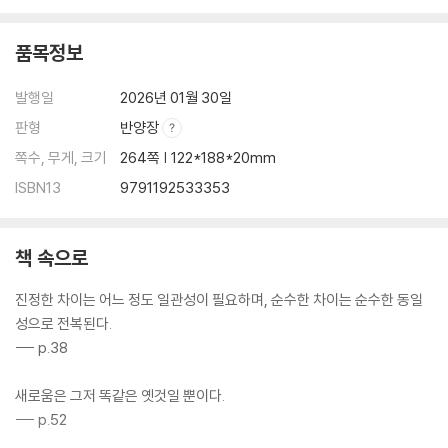
품목정보
발행일
2026년 01월 30일
판형
반양장
쪽수, 무게, 크기
264쪽 | 122*188*20mm
ISBN13
9791192533353
책 속으로
진정한 차이는 어느 정도 일관성이 필요하며, 순수한 차이는 순수한 동일
성으로 전복된다.
--- p.38
새로움은 그저 똑같은 옛것일 뿐이다.
--- p.52