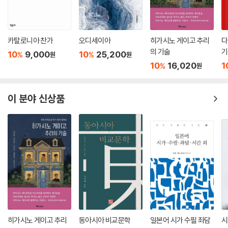
카탈로니아 찬가
오디세이아
히가시노 게이고 추리
다
의 기술
기
10
9,000
10
25,200
%
%
원
원
10
16,020
1
%
원
이 분야 신상품
히가시노 게이고 추리
동아시아 비교문학
일본어 시가 수필 좌담
시