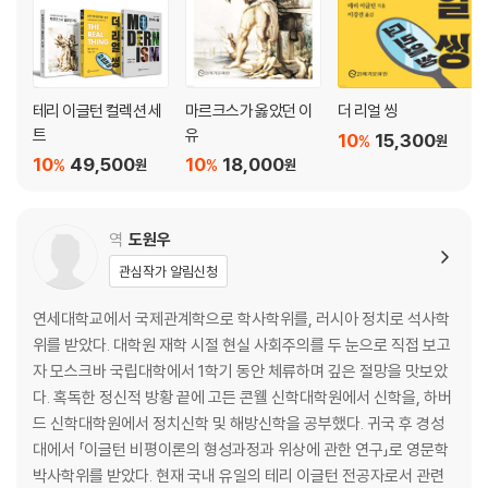
언어의 상실
모호성과 상징주의
모더니즘과 부정적 일상
언어의 위기와 모더니즘
테리 이글턴 컬렉션 세
마르크스가 옳았던 이
더 리얼 씽
말과 사물
트
유
10
15,300
%
원
언어의 위기와 새로운 언어
10
49,500
10
18,000
%
%
원
원
0도의 글쓰기
모더니즘과 형식주의
예술의 자율성
역
도원우
모더니즘과 독자 대중
관심작가 알림신청
예술의 무용성
아도르노의 모더니즘
연세대학교에서 국제관계학으로 학사학위를, 러시아 정치로 석사학
모더니즘과 절대적인 것
위를 받았다. 대학원 재학 시절 현실 사회주의를 두 눈으로 직접 보고
자 모스크바 국립대학에서 1학기 동안 체류하며 깊은 절망을 맛보았
3. 예술의 죽음
다. 혹독한 정신적 방황 끝에 고든 콘웰 신학대학원에서 신학을, 하버
드 신학대학원에서 정치신학 및 해방신학을 공부했다. 귀국 후 경성
혁명적 아방가르드
대에서 「이글턴 비평이론의 형성과정과 위상에 관한 연구」로 영문학
모더니즘과 아방가르드 1
박사학위를 받았다. 현재 국내 유일의 테리 이글턴 전공자로서 관련