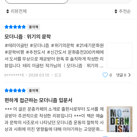
프루스트의 방대한 소설은 단순한 내적 공간의 모험이 아니라 프랑스 상류
리뷰전체
추천순
사회의 가장 날카로운 풍자적 묘사 중 일부를 담고 있다.
--- p.125
종이책
모더니즘 : 위기의 문학
심미적 산물은 그 쓸모없음 자체 속에서도 유토피아의 단서를 암시한다.
#테리이글턴 #모더니즘 #위기의문학 #21세기문화원
“유용한 것은 추하다”고 테오필 고티에는 항변한다. 예술은 효용의 적이
#문학비평 #추천도서 #신간도서 문화충전200카페에
다.
서 도서를 무상으로 제공받아 완독 후 솔직하게 작성한 리
--- p.159
뷰입니다. 테리 이글턴 작가님의 ＜모더니즘 : 위기의 문
학＞은 20세기 문학을 이해하기 위한 핵심 개념인 ‘모더
h*******5
2026.03.10.
신고
0
댓글
0
많은 모더니즘 작가들이 시대의 황폐함을 비판하지만, 그 배후에 있는 물
니즘’을 역사적·이론적 맥락 속에서 다시 읽어내려는 시도
질적 이해관계나 정치적 해결책에 대해서는 거의 언급하지 않는다.
라 할 수 있습니다. 테리 이글턴 작가님은
종이책
--- p.229
편하게 접근하는 모더니즘 입문서
결국 모더니즘은 기존의 지배적 합리성이 재앙적으로 실패한 시대에 대안
*** 이 글은 문충카페의 소개로 출판사로부터 도서를 제
적 합리성을 모색하는 시도이다.
공받아 주관적으로 작성한 리뷰입니다 ***이 책은 예술
--- p.234
과 문학의 사조로서 나타났던 모더니즘 운동의 철학적 사
상과 사회에 끼친 영향들에 대해 이야기하는 교양문화서
적이다.책의 내용과 구성은 총 4개 단원으로 나누어, 모더