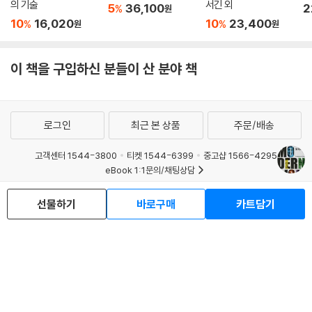
의 기술
서긴 외
5
36,100
2
%
원
10
16,020
10
23,400
%
%
원
원
이 책을 구입하신 분들이 산 분야 책
로그인
최근 본 상품
주문/배송
고객센터 1544-3800
티켓 1544-6399
중고샵 1566-4295
eBook 1:1문의/채팅상담
예스이십사(주) 사업자 정보
선물하기
바로구매
카트담기
이용약관
개인정보처리방침
청소년보호정책
PC버전
회사소개
거래처관계자께
도서홍보
광고
Copyright © YES24 Corp. All Rights Reserved.
MATOM15