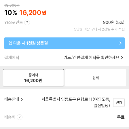
18,000
원
10
16,200
YES포인트
900원 (5%)
5만원 이상 구매 시 2천원 추가 적립
앱 다운 시 1천원 상품권
결제혜택
카드/간편결제 혜택을 확인하세요
종이책
원제
16,200
원
배송안내
서울특별시 영등포구 은행로 11(여의도동,
변경
일신빌딩)
배송비
무료