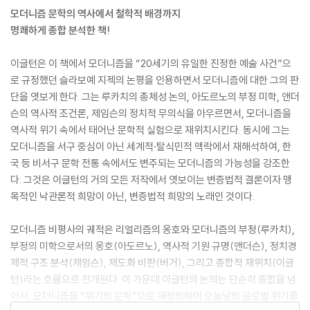
모더니즘 문학의 역사에서 철학적 배경까지
명쾌하게 종합 분석한 책!
이글턴은 이 책에서 모더니즘을 “20세기의 유일한 진정한 예술 사건”으
로 규정했던 슬라보예 지젝의 논평을 인용하면서 모더니즘에 대한 그의 판
단을 엿보게 한다. 그는 루카치의 총체성 논의, 아도르노의 부정 미학, 앤더
슨의 역사적 조건론, 제임슨의 정치적 무의식을 아우르면서, 모더니즘을
역사적 위기 속에서 태어난 문학적 실험으로 재위치시킨다. 동시에 그는
모더니즘을 서구 중심이 아닌 세계적·탈식민적 맥락에서 재해석하여, 한
국 등 비서구 문학 전통 속에서도 변주되는 모더니즘의 가능성을 강조한
다. 그것은 이글턴의 거의 모든 저작에서 엿보이는 변증법적 결론이자 맹
목적인 낙관론적 희망이 아닌, 변증법적 희망의 노래인 것이다.
모더니즘 비평사의 궤적은 리얼리즘의 옹호와 모더니즘의 부정(루카치),
부정의 미학으로서의 옹호(아도르노), 역사적 기원 규명(앤더슨), 정치경
제적 구조 분석(제임슨), 제도화 비판(버거), 그리고 종합적 재위치(이글
턴)라는 흐름으로 전개된다. 이 가운데 이글턴의 논의는 단순히 종합을 넘
어서, 모더니즘을 “위기의 문학”으로 재정의하며 오늘날의 글로벌 위기를