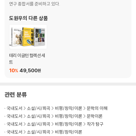
미래주의 1
연구 종합서를 준비하고 있다.
1920년대 소련의 예술
대상에서 주체로
도원우
의 다른 상품
미래주의 2
다다이스트
초현실주의
4. 보수 혁명가들
테리 이글턴 컬렉션 세
트
모더니즘과 아방가드르 2
10
49,500
%
원
모더니즘과 망명자들
모더니즘과 정치적 보수
관련 분류
미주
국내도서
소설/시/희곡
비평/창작/이론
문학의 이해
국내도서
소설/시/희곡
비평/창작/이론
문학이론
국내도서
소설/시/희곡
비평/창작/이론
작가 탐구
국내도서
소설/시/희곡
비평/창작/이론