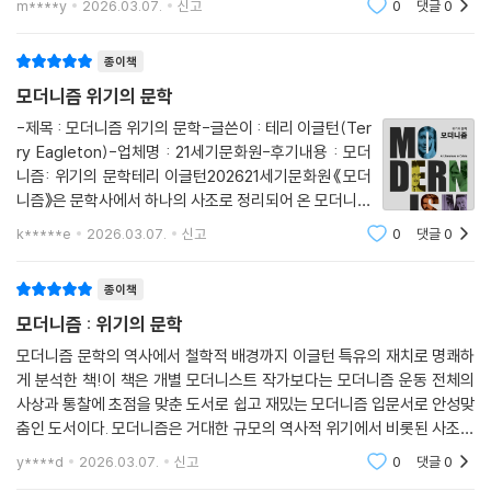
m****y
2026.03.07.
신고
0
댓글
0
니즘 시기와 특성, 모더니즘과 문학의 관계, 모더니즘이
예술 사조로서의 역할, 모더니즘이 정치에 끼친
종이책
모더니즘 위기의 문학
-제목 : 모더니즘 위기의 문학-글쓴이 : 테리 이글턴(Ter
ry Eagleton)-업체명 : 21세기문화원-후기내용 : 모더
니즘: 위기의 문학테리 이글턴202621세기문화원《모더
니즘》은 문학사에서 하나의 사조로 정리되어 온 모더니즘
을 단순한 역사적 흐름이 아니라 현대 세계를 이해하기 위
k*****e
2026.03.07.
신고
0
댓글
0
한 비평적 자원으로 재해석하며, 모더니즘을 과거의 예술
운동으로 설명하는 데 그치지 않는다. 오히려 모
종이책
모더니즘 : 위기의 문학
모더니즘 문학의 역사에서 철학적 배경까지 이글턴 특유의 재치로 명쾌하
게 분석한 책!이 책은 개별 모더니스트 작가보다는 모더니즘 운동 전체의
사상과 통찰에 초점을 맞춘 도서로 쉽고 재밌는 모더니즘 입문서로 안성맞
춤인 도서이다. 모더니즘은 거대한 규모의 역사적 위기에서 비롯된 사조로
단절, 파편, 생략, 불명료함, 부조화, 다중 관점 등으로의 역사를 표현하기
y****d
2026.03.07.
신고
0
댓글
0
위한 일련의