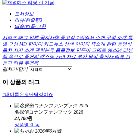
도서정보
리뷰/한줄평
3
배송/반품/교환
시리즈
태그
업체 공지사항
중고직수입일서 소개
구성 소개
특
별 구성
MD 한마디
카드뉴스
상세 이미지
책소개
관련 동영상
목차
저자 소개
관련분류
품목정보
만든이 코멘트
예스24 리뷰
책 속으로
줄거리
캐스팅
관련 자료
부가 영상
출판사 리뷰
전
문가 리뷰
추천평
펼치기/닫기
이 상품의 태그
#내이름은코난탐정이죠
名探偵コナンファンブック 2026
21,700
원
상품명 이동