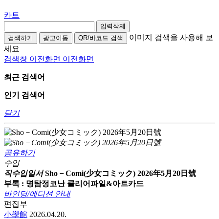
카트
입력삭제
이미지 검색을 사용해 보
검색하기
광고이동
QR/바코드 검색
세요
검색창 이전화면
이전화면
최근 검색어
인기 검색어
닫기
공유하기
수입
직수입일서
Sho－Comi(少女コミック) 2026年5月20日號
부록 : 명탐정코난 클리어파일&아트카드
바인딩/에디션 안내
편집부
小學館
2026.04.20.