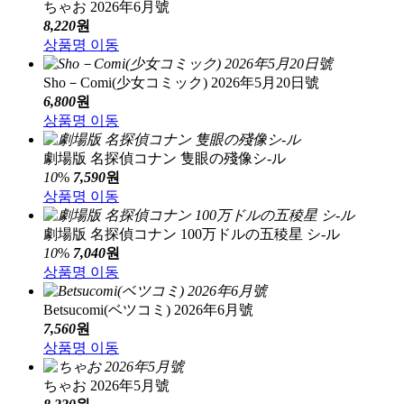
ちゃお 2026年6月號
8,220
원
상품명 이동
Sho－Comi(少女コミック) 2026年5月20日號
6,800
원
상품명 이동
劇場版 名探偵コナン 隻眼の殘像シ-ル
10
%
7,590
원
상품명 이동
劇場版 名探偵コナン 100万ドルの五稜星 シ-ル
10
%
7,040
원
상품명 이동
Betsucomi(ベツコミ) 2026年6月號
7,560
원
상품명 이동
ちゃお 2026年5月號