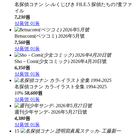
名探偵コナン シ-ルくじびき FILE.5 探偵たちの?査ファ
イル
7,230
원
상품명 이동
Betsucomi(ベツコミ) 2026年5月號
7,560
원
상품명 이동
Sho－Comi(少女コミック) 2026年4月20日號
6,350
원
상품명 이동
名探偵コナン カラ-イラスト全集 1994-2025
10
%
58,600
원
상품명 이동
週刊少年サンデ- 2026年5月27日號
4,380
원
상품명 이동
15