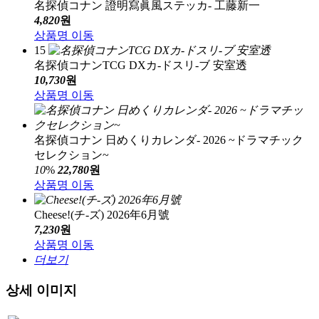
名探偵コナン 證明寫眞風ステッカ- 工藤新一
4,820
원
상품명 이동
15
名探偵コナンTCG DXカ-ドスリ-ブ 安室透
10,730
원
상품명 이동
名探偵コナン 日めくりカレンダ- 2026 ~ドラマチック
セレクション~
10
%
22,780
원
상품명 이동
Cheese!(チ-ズ) 2026年6月號
7,230
원
상품명 이동
더보기
상세 이미지