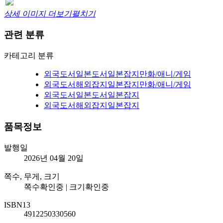
상세 이미지 더보기
펼치기
관련 분류
카테고리 분류
외국도서
일본도서
일본잡지
만화/애니/게임
외국도서
해외잡지
일본잡지
만화/애니/게임
외국도서
일본도서
일본잡지
외국도서
해외잡지
일본잡지
품목정보
발행일
2026년 04월 20일
쪽수, 무게, 크기
쪽수확인중 | 크기확인중
ISBN13
4912250330560