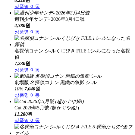
8,220
원
상품명 이동
週刊少年サンデ- 2026年3月4日號
4,380
원
상품명 이동
名探偵コナン シ-ルくじびき FILE.1シ-ルになった名探
偵
7,230
원
상품명 이동
劇場版 名探偵コナン 黑鐵の魚影 シ-ル
10
%
7,040
원
상품명 이동
Cut 2026年5月號 (超かぐや姬!)
11,280
원
상품명 이동