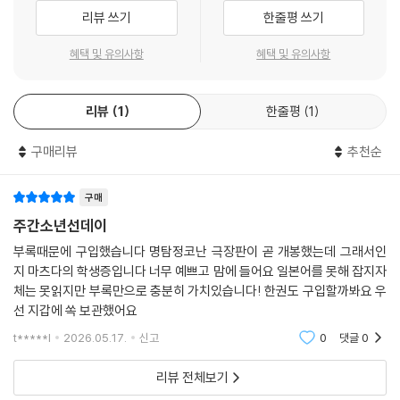
리뷰 쓰기
한줄평 쓰기
혜택 및 유의사항
혜택 및 유의사항
리뷰
1
한줄평
1
구매리뷰
추천순
구매
주간소년선데이
부록때문에 구입했습니다 명탐정코난 극장판이 곧 개봉했는데 그래서인
지 마츠다의 학생증입니다 너무 예쁘고 맘에 들어요 일본어를 못해 잡지자
체는 못읽지만 부록만으로 충분히 가치있습니다! 한권도 구입할까봐요 우
선 지갑에 쏙 보관했어요
t*****l
2026.05.17.
신고
0
댓글
0
리뷰 전체보기