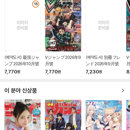
15
(예약도서) 最强ジャ
Vジャンプ 2026年9
(예약도서) 別冊フレ
V
ンプ 2026年10月號
月號
ンド 2026年9月號
7,770
7,770
7,230
8
원
원
원
이 분야 신상품