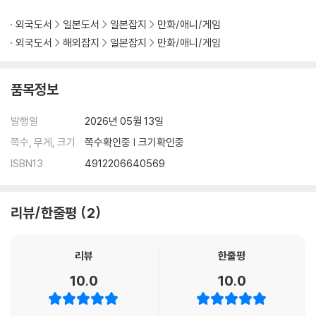
외국도서
일본도서
일본잡지
만화/애니/게임
외국도서
해외잡지
일본잡지
만화/애니/게임
품목정보
발행일
2026년 05월 13일
쪽수, 무게, 크기
쪽수확인중 | 크기확인중
ISBN13
4912206640569
리뷰/한줄평
2
리뷰
한줄평
10.0
10.0