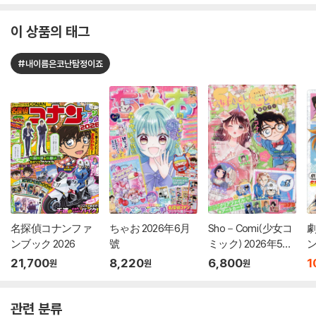
이 상품의 태그
#내이름은코난탐정이죠
名探偵コナンファ
ちゃお 2026年6月
Sho－Comi(少女コ
ンブック 2026
號
ミック) 2026年5月
ン
20日號
21,700
8,220
6,800
1
원
원
원
관련 분류