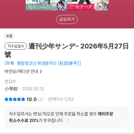
공유하기
수입
週刊少年サンデ- 2026年5月27日
직수입일서
號
부록 : 명탐정코난 학생증카드 [松田陣平]
바인딩/에디션 안내
편집부
小學館
2026.05.13.
10.0
판매지수
1,152
2
직수입외서는 변심/착오로 인해 주문을 취소할 경우
해외주문
취소수수료 20%
가 부과됩니다.