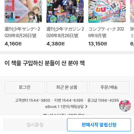
週刊少年サンデ- 2
週刊少年マガジン 2
コンプティ-ク 202
S
026年8月26日號
026年8月26日號
6年9月號
ミ
2
4,160
4,380
13,150
6
원
원
원
이 책을 구입하신 분들이 산 분야 책
로그인
최근 본 상품
주문/배송
고객센터 1544-3800
티켓 1544-6399
중고샵 1566-4295
eBook 1:1문의/채팅상담
예스이십사(주) 사업자 정보
이용약관
개인정보처리방침
청소년보호정책
일시품절
판매시작 알림신청
PC버전
회사소개
거래처관계자께