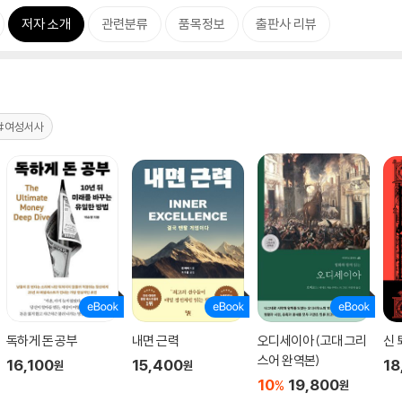
저자 소개
관련분류
품목정보
출판사 리뷰
#여성서사
독하게 돈 공부
내면 근력
오디세이아 (고대 그리
신 
스어 완역본)
16,100
15,400
18
원
원
10
19,800
%
원