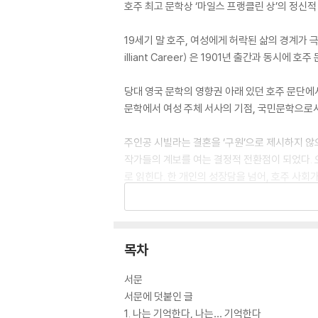
호주 최고 문학상 ‘마일스 프랭클린 상’의 정신적
19세기 말 호주, 여성에게 허락된 삶의 경계가 
illiant Career) 은 1901년 출간과 동
당대 영국 문학의 영향권 아래 있던 호주 문단에
문학에서 여성 주체 서사의 기점, 국민문학으로서
주인공 시빌라는 결혼을 ‘구원’으로 제시하지 않
작가들의 계보를 여는 결정적 전환점이 되었다. 
로 읽힌다. 한 개인의 성장담을 넘어, 호주 사회
중이다. 이는 『나의 빛나는 삶』이 더 이상 과거
드디어! 드디어! 나는 이 고요한 침묵 속에 침잠
모르겠는, 야생적이고 뜨겁고 짜릿하게 살아 있는 
목차
서문
서문에 덧붙인 글
1. 나는 기억한다, 나는… 기억한다