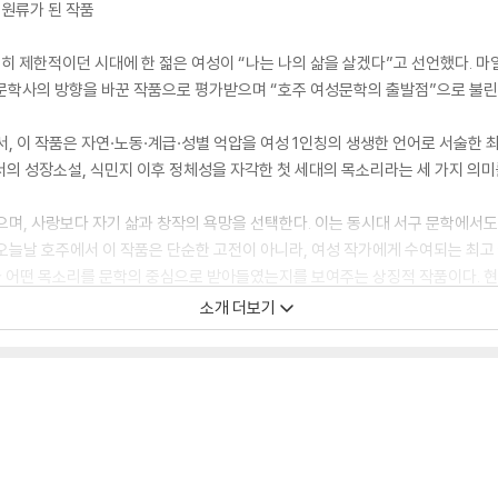
 원류가 된 작품
극히 제한적이던 시대에 한 젊은 여성이 “나는 나의 삶을 살겠다”고 선언했다. 마일
시에 호주 문학사의 방향을 바꾼 작품으로 평가받으며 “호주 여성문학의 출발점”으로 불린
서, 이 작품은 자연·노동·계급·성별 억압을 여성 1인칭의 생생한 언어로 서술한 
의 성장소설, 식민지 이후 정체성을 자각한 첫 세대의 목소리라는 세 가지 의미
으며, 사랑보다 자기 삶과 창작의 욕망을 선택한다. 이는 동시대 서구 문학에서도
오늘날 호주에서 이 작품은 단순한 고전이 아니라, 여성 작가에게 수여되는 최고 
가 어떤 목소리를 문학의 중심으로 받아들였는지를 보여주는 상징적 작품이다. 현재
의 문학 유산에 머물지 않고, 오늘의 감각으로 다시 읽히는 이야기임을 보여준다.
소개 더보기
하던 거인을 깨운 것이었다. 수많은 무의미한 몸부림 끝에 나는 조금이나마 진짜 
무언가를 느꼈다. 그것은 온몸에 전율을 선사하는, 전기에 감전된 것처럼 절묘한 감