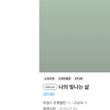
소득공제
크레마클럽
EPUB
나의 빛나는 삶
eBook
EPUB
마일스 프랭클린
저
고상숙
역
북레시피
2026.01.30.