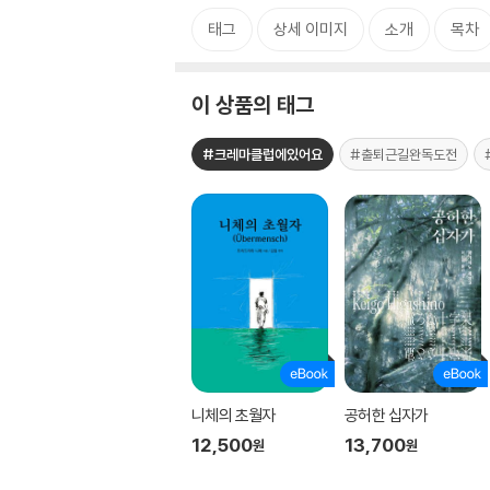
태그
상세 이미지
소개
목차
이 상품의 태그
#크레마클럽에있어요
#출퇴근길완독도전
니체의 초월자
공허한 십자가
12,500
13,700
원
원