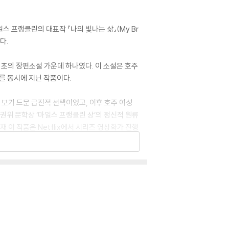
스 프랭클린의 대표작 『나의 빛나는 삶』(My Br
다.
최초의 장편소설 가운데 하나였다. 이 소설은 호주
를 동시에 지닌 작품이다.
 보기 드문 급진적 선택이었고, 이후 호주 여성
권위 문학상 ‘마일스 프랭클린 상’의 정신적 원류
 이 작품은 Netflix에서 시리즈 영상화가 진행
사랑, 혹은 열정, 혹은 어떤 이름을 붙여야 좋을지
각이었다. (p. 257~258))