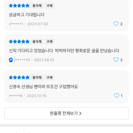
가 어디에 도착할지는 알 수 없는 일이다. 당신이 수신하기를 바란다. 그들
종이책
구매
의 간절한 발신음들이 당신을 만나 서로 손이 닿기를. 희망을 안고 탔던 배
궁금하고 기대됩니다
는 종종 난파되어 우리를 목적지에 데려다주지 않는다. 배는 폭풍우가 몰
c*****1
2023.07.02.
2
아치는 바다 위 알 수 없는 곳에 우리를 내려놓고 부서져버리기도 한다. 그
럼에도 부서진 그 자리에서 다시 살아봐야 하는 것이 숨을 받은 자들의 몫
이라는 말을 당신에게 하고 싶었는지도. 부서지려는 사람에게 내가 할 수
종이책
구매
있는 게 고작 이 독백형의 세통의 편지를 쓰게 하는 일뿐이었다. 다만 쓰는
신작 기다리고 있었습니다. 먹먹하지만 평화로운 글을 만났습니다.
동안 나 자신이 저쪽으로 가봐야겠다는 생각으로 몸을 일으키기도 했으니
j******0
2023.06.01.
2
읽는 당신도 한발짝 앞으로 나아가보고 싶은 마음이 들기를.
(…) 나는 메말라가지만 내가 어떤 글을 쓰든 그 글들이 종내는 작별 옆에
종이책
구매
서 있는 사람들의 어깨를 보듬어주는 온기를 품고 있기를 바라본다. 그리
신경숙 선생님 팬이라 무조건 구입했어요
하여 당신이 사랑한 것, 마음이 묻어 있는 것들과 온전하게 작별할 수 있기
i*****6
2023.10.16.
1
를. 지금 내게는 작별하는 일이 인생 같다.
2023년 봄
한줄평 전체보기
신경숙 씀