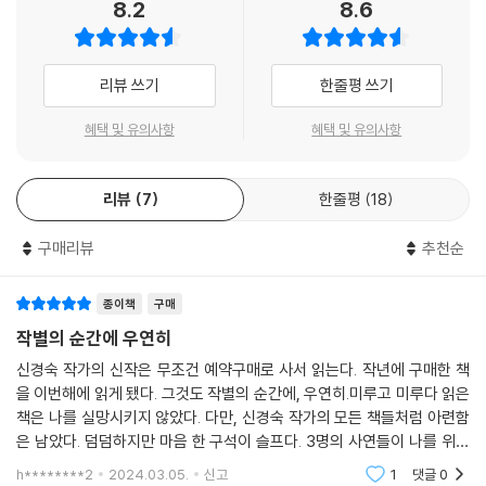
8.2
8.6
에 휩쓸려 표류할 수밖에 없는 인간의 한계, 그럼에도 불구하고 생을 향해
투쟁하는 존재의 격렬한 생명력을 동시에 보여준다.
리뷰 쓰기
한줄평 쓰기
「배에 실린 것을 강은 알지 못한다」는 죽음을 앞두고 있는 오랜 친구에게
보내는 가슴 아픈 작별인사를 담은 작품이다. 20대 초반부터 우정을 나누
혜택 및 유의사항
혜택 및 유의사항
다가 공부를 하기 위해 독일로 떠났던 친구는 암투병을 하며 인생의 마지
막을 앞두고 있다. ‘나’는 친구의 작별인사가 담긴 이메일을 받고 친구를 마
리뷰
7
한줄평
18
지막으로 보기 위해 유럽으로 향하지만 친구는 한사코 ‘나’를 만나주지 않
는다. 친구와 함께했던 소중한 시간들을 복기하며 ‘나’는 친구가 사는 독일
구매리뷰
추천순
의 지척에서 매일매일 전화를 건다. “나에겐 너의 손이 거기에 있었고 너에
겐 나의 손이 거기 있”어서 위로받았던 시간들을 뒤로하고 하루하루 작별
의 시간은 다가온다. 이 작품의 제목인 ‘배에 실린 것을 강은 알지 못한
종이책
구매
다’는 인도 출신 설치미술가의 작품 제목이기도 하다. “퇴락한 기다란 목선
작별의 순간에 우연히
안에 빈틈없이 실린 남루한 살림살이들”을 전시한 이 작품은 ‘나’로 하여금
신경숙 작가의 신작은 무조건 예약구매로 사서 읽는다. 작년에 구매한 책
인생의 의미를 되새기게 한다. “우리는 강 위에 떠 있는 수많은 배 중의 하
을 이번해에 읽게 됐다. 그것도 작별의 순간에, 우연히.미루고 미루다 읽은
나에 불과”할 뿐, “강만이 아니라 너의 배에 무엇이 실렸는지 나는 모른
책은 나를 실망시키지 않았다. 다만, 신경숙 작가의 모든 책들처럼 아련함
다”는 사실을 말이다. 하지만 낡은 배를 타고 인생이라는 차디찬 강을 건너
은 남았다. 덤덤하지만 마음 한 구석이 슬프다. 3명의 사연들이 나를 위로
는 중에도 맞잡을 수 있는 서로의 손이 있다면 우리는 앞으로 나아갈 수 있
해주지 못했넹 ㅠㅠ 엉엉
h********2
2024.03.05.
신고
1
댓글
0