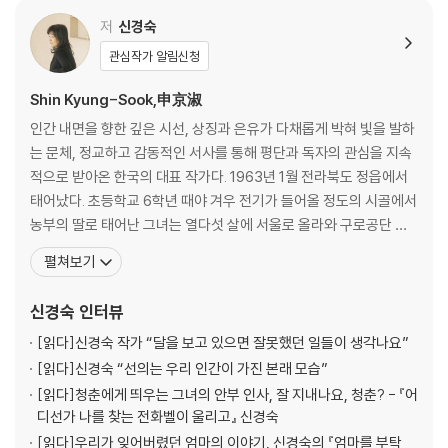
저
신경숙
관심작가 알림신청
Shin Kyung-Sook,申京淑
인간 내면을 향한 깊은 시선, 상징과 은유가 다채롭게 박혀 빛을 발하
는 문체, 정교하고 감동적인 서사를 통해 평단과 독자의 관심을 지속
적으로 받아온 한국의 대표 작가다. 1963년 1월 전라북도 정읍에서
태어났다. 초등학교 6학년 때야 겨우 전기가 들어올 정도의 시골에서
농부의 딸로 태어난 그녀는 열다섯 살에 서울로 올라와 구로공단 근
처에서 전기회사에 다니며 서른 일곱 가구가 다닥다닥 붙어 사는 '닭
펼쳐보기
장집'에서 큰오빠, 작은오빠, 외사촌누이와 함께 한 방에서 살았다.
공장에 다니며 영등포여고 산업체 특별학급에 다니다 최홍이 선생님
신경숙
인터뷰
을 만나 문학 수업을 시작하게 된다. 컨베이어벨트
[읽다]
신경숙 작가 “달을 보고 있으면 잘못했던 일들이 생각나요”
[읽다]
신경숙 “선의는 우리 인간이 가진 본래 모습”
[읽다]
청춘에게 띄우는 그녀의 안부 인사, 잘 지내나요, 청춘? - 『어
디선가 나를 찾는 전화벨이 울리고』 신경숙
[읽다]
우리가 잊어버렸던 엄마의 이야기, 신경숙의 『엄마를 부탁