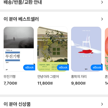
배송/반품/교환 안내
이 분야 베스트셀러
무진기행
안녕이라 그랬어
홍학의 자리
혼
7,700
11,800
9,800
1
원
원
원
이 분야 신상품