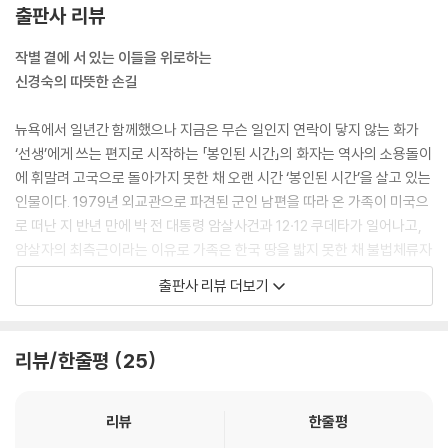
출판사 리뷰
작별 곁에 서 있는 이들을 위로하는
신경숙의 따뜻한 손길
뉴욕에서 일년간 함께했으나 지금은 무슨 일인지 연락이 닿지 않는 화가
‘선생’에게 쓰는 편지로 시작하는 「봉인된 시간」의 화자는 역사의 소용돌이
에 휘말려 고국으로 돌아가지 못한 채 오랜 시간 ‘봉인된 시간’을 살고 있는
인물이다. 1979년 외교관으로 파견된 군인 남편을 따라 온 가족이 미국으
로 떠난 지 반년 만에 박 전 대통령 암살사건과 12·12 쿠데타가 일어나고,
암살자의 최측근이라는 이유로 가족은 한국 땅을 밟지 못한 채 불법체류자
신분으로 낯선 미국 땅에서 생존하기 위해 고군분투한다. 고국에서 시집을
출판사 리뷰 더보기
출간하기도 했던 화자는 모국어를 향한 그리움을 품은 채 시 쓰기를 놓지
않는다. 그러던 중 평소 흠모했던 고국의 화가가 뉴욕으로 와 체류한다는
소식을 접하고 그가 머물 집을 알아봐주는 일을 시작으로 일년간 그와 가
리뷰/한줄평
25
깝게 교류한다. 그가 고국으로 돌아간 뒤에도 꾸준히 연락을 시도하지만
어쩐 일인지 연락이 닿지 않고, 태풍 샌디로 집 안에 갇히게 된 화자는 답장
을 받지 못할 편지를 써내려가기 시작한다. 이 작품은 태풍이라는 자연현
리뷰
한줄평
상 때문에 오도 가도 못한 채 집 안에 갇힌 화자의 현재 상황처럼 삶의 격랑