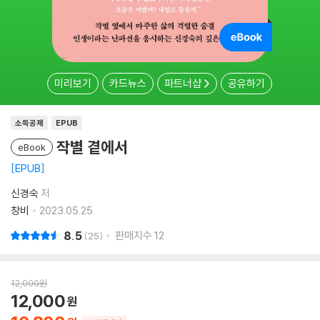
미리보기
카드뉴스
파트너샵
공유하기
소득공제
EPUB
작별 곁에서
eBook
EPUB
신경숙
저
창비
2023.05.25.
8.5
판매지수
12
25
12,000
원
12,000