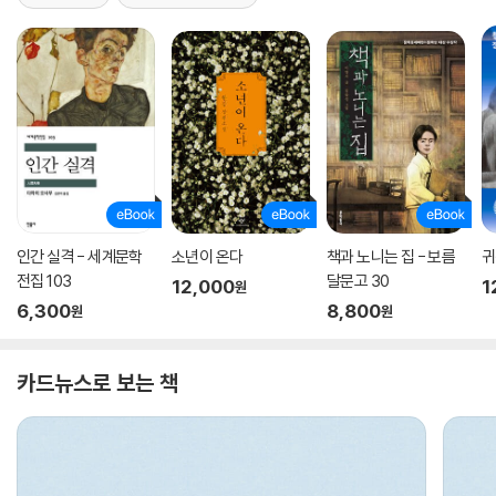
인간 실격 - 세계문학
소년이 온다
책과 노니는 집 - 보름
귀
전집 103
달문고 30
12,000
1
원
6,300
8,800
원
원
카드뉴스로 보는 책