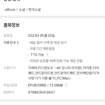
eBook
소설
한국소설
품목정보
발행일
2023년 05월 25일
이용안내
배송 없이 구매 후 바로 읽기
이용기간 제한없음
TTS 가능
저작권 보호를 위해 인쇄 기능 제공 안함
지원기기
크레마,PC(윈도우 - 4K 모니터 미지원),아이폰,아이
패드,안드로이드폰,안드로이드패드,전자책단말기(저
사양 기기 사용 불가),PC(Mac)
파일/용량
EPUB(DRM) | 73.28MB
ISBN13
9788936412647