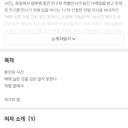
시간」, 독일에서 암투병 중인 친구의 작별인사가 담긴 이메일을 받고 무작
정 친구를 만나기 위해 길을 떠나는 ‘나’의 간절한 작별 의식을 써내려간
「배에 실린 것을 강은 알지 못한다」, 소중한 이들을 떠나보내고 몇년간 은
둔하다가 「봉인된 시간」의 화자에게 답장을 쓰기 위해 제주의 작업실을 다
시 찾은 ‘나’의 이야기를 담은 「작별 곁에서」까지, 인생이라는 난파선 위에
서도 끝내 삶의 의지를 다지는 존재들의 감동적인 이야기를 서정적이면서
소개 더보기
도 아름다운 문장으로 가슴 절절하게 그려내며 단단한 작품성을 증명한다.
목차
봉인된 시간
배에 실린 것을 강은 알지 못한다
작별 곁에서
작가의 말
저자 소개
1