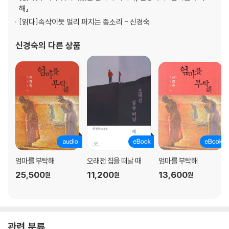
해』
[읽다]
속삭이듯 멀리 퍼지는 종소리 - 신경숙
신경숙
의 다른 상품
엄마를 부탁해
오래전 집을 떠날 때
엄마를 부탁해
25,500
11,200
13,600
원
원
원
관련 분류