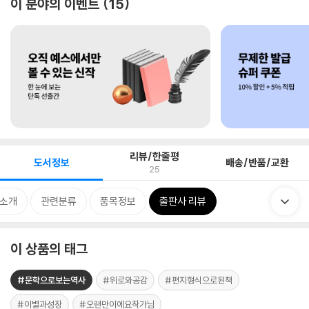
이 분야의 이벤트
15
리뷰/한줄평
도서정보
배송/반품/교환
25
 소개
관련분류
품목정보
출판사 리뷰
이 상품의 태그
#문학으로보는역사
#위로와공감
#편지형식으로된책
#이별과성장
#오랜만이에요작가님