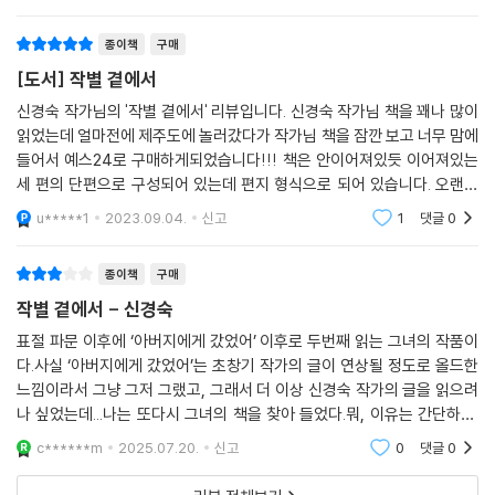
다는 찬란한 진실을 펼쳐 보이며 ‘나’는 사랑하는 이와 비로소 온전하게 작
별한다.
종이책
구매
[도서] 작별 곁에서
표제작 「작별 곁에서」는 인생이 한순간에 무너져내리는 뼈아픈 작별을 겪
은 ‘나’가 「봉인된 시간」의 화자에게 8년 만에 보내는 답신으로 쓰인 작품
신경숙 작가님의 '작별 곁에서' 리뷰입니다. 신경숙 작가님 책을 꽤나 많이
이다. 소중한 이들을 떠나보내고 오랜 시간 은둔했던 ‘나’는 작업실로 사용
읽었는데 얼마전에 제주도에 놀러갔다가 작가님 책을 잠깐 보고 너무 맘에
들어서 예스24로 구매하게되었습니다!!! 책은 안이어져있듯 이어져있는
했던 제주의 숙소를 8년 만에 다시 찾는다. 그사이 전세계는 코로나19라는
세 편의 단편으로 구성되어 있는데 편지 형식으로 되어 있습니다. 오랜만
유례없는 팬데믹 상황을 맞았다. 인간생활의 친밀감을 두려움으로 바꿔놓
에 보는 독특한 전개라서 굉장히 재밌게 보았고 나라면 어떻게 했을까를
은 바이러스는 모두를 위축시키지만 ‘나’는 깊은 무기력 속에서도 집주인
u*****1
2023.09.04.
신고
1
댓글
0
많이 생각해볼 수
‘유정’과 함께 제주의 이곳저곳을 돌아보며 지난 흔적과 조우한다. ‘유정’의
안내로 4·3의 아픈 흔적을 마주한 ‘나’는 “내 숨이 내 것인 것만이 아니”며
종이책
구매
“다 살지 못한 사람들 몫까지 내가 함께 살고 있는 것”이라는 유정의 이야
작별 곁에서 - 신경숙
기를 통해 다시 삶 쪽으로 발을 내디딜 힘을 얻는다. 우리는 그렇게 모두 연
표절 파문 이후에 ‘아버지에게 갔었어’ 이후로 두번째 읽는 그녀의 작품이
결되어 있다는 진실은 매 순간 헤어지며 살아갈 수밖에 없는 이들을 위로
다.사실 ‘아버지에게 갔었어’는 초창기 작가의 글이 연상될 정도로 올드한
한다. “부서진 그 자리에서 다시 살아봐야 하는 것이 숨을 받은 자들의
느낌이라서 그냥 그저 그랬고, 그래서 더 이상 신경숙 작가의 글을 읽으려
몫”(작가의 말)이라는 작가의 메시지는 이렇듯 애틋한 발신음이 되어 절
나 싶었는데...나는 또다시 그녀의 책을 찾아 들었다.뭐, 이유는 간단하다.
망의 끝에서도 우리를 구원할 한줄기 빛을 선사한다.
어쨌거나...적당한 글쓰기는 하는 작가이니, 좋을 죽을 정도는 아니더라도
c******m
2025.07.20.
신고
0
댓글
0
어느 정
부서진 자리에서 마주한