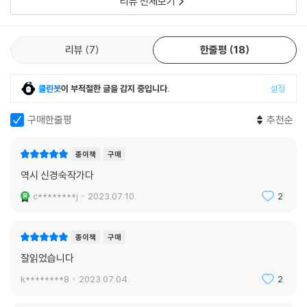
리뷰 전체보기
생의 찬란한 숨결
생명을 품고 살아가는 한 우리는 마음을 주었던 것들과 종내에는 이별할
리뷰
7
한줄평
18
수밖에 없다. 살아가는 데 있어 깊은 의미가 되어주었던 모국어와의 작별,
유약한 젊은 시절 서로에게 큰 힘이 되어주었던 소중한 친구와의 작별, 한
때 생의 전부이기도 했던 그 모든 존재와의 작별을 통해 작가는 역설적으
클린봇
이 부적절한 글을 감지 중입니다.
설정
로 후회 없이 사랑하는 방법을 일러주는 듯하다. ‘작별’에 대한 신경숙의 깊
구매한줄평
추천순
은 사유와 빛나는 통찰은 우리에게 아직 사랑할 시간이 남아 있다는 사실
을 일깨운다. 그리하여 “당신이 사랑한 것, 마음이 묻어 있는 것들과 온전
하게 작별할 수 있기를”(작가의 말), 환한 삶 쪽으로 한발짝 더 나아갈 수
종이책
구매
있기를 바라는 이 세통의 긴 편지글은 인생 속에서 한때 부서져본 사람이
역시 신경숙작가다
부서지려는 사람에게 건네는 손길이기도 하다. 이 다감한 손길은 생의 찬
c********j
2023.07.10.
2
란한 숨결이 되어 지금 작별 곁에 서 있는 당신의 어깨를 가만히 보듬어줄
것이다.
종이책
구매
작가의 말
잘읽었습니다
k********8
2023.07.04.
2
어느 순간 예기치 않은 일들로 삶의 방향이 틀어져버린 사람들의 작별이
희미하게 서로 연결된 채 여기 있다. 이 연작소설을 이루는 세통의 긴 편지