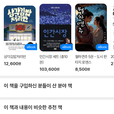
삼각김밥처리반
인간시장 세트 (총10
월하연주 5권 - 도시 판
2
권)
타지 로맨스
12,600
2
원
103,600
8,500
원
원
이 책을 구입하신 분들이 산 분야 책
이 책과 내용이 비슷한 추천 책