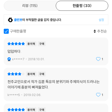
어려울 정도로 피폐한 삶을 견뎌간다. 『흑산』의 곳곳에서 말세와 새로운
리뷰
115
한줄평
33
세상을 노래하는 '정감록' 등 도참의 주문이 천주교의 구원과 지복에 대한
간절한 염원과 겹쳐지는 것도 이러한 배경에서 비롯된 것이리라.
클린봇
이 부적절한 글을 감지 중입니다.
설정
황사영과 황사영 백서 사건
구매한줄평
추천순
황사영은 1791년 16세의 어린 나이로 진사시에 합격했다. 정조는 그를 친
히 궁으로 불러 손목을 어루만지며 치하했고 황사영은 어수가 닿은 손목에
종이책
구매
붉은 비단을 감고 다녔다는 이야기가 전한다. 황사영은 당대의 석학들을
덥덥하다.
만나 학문을 넓히던 중 다산 정약용 일가를 만나고 정약전 형제의 맏형 정
x*****7
2018.10.01.
1
약현의 사위가 된다. 처가인 마재 정씨 집안으로부터 천주교 교리에 대해
전해들은 황사영은 벼슬길을 마다하고 조선 천주교회의 지도자가 됨으로
써 고난의 길을 걷는다.
종이책
구매
천주교인으로서 작가 김훈 특유의 분위기와 주제의식이 드러나는
황사영은 1801년 신유박해가 터짐과 동시에 서울을 빠져 나와 충청도 제
이야기에 충분히 빠져들었다.
천 산골 배론으로 숨어든다. 교도들에 대한 탄압과 주문모 신부의 처형 소
k*****5
2019.02.06.
1
식을 들은 그는 낙심과 의분으로 북경 교회의 구베아 주교에게 보내는 탄
원서를 적는다. 하지만 백서(비단에 쓰였기에 ‘백서帛書’로 불린다)를 품
고 북경으로 향하던 황심이 붙잡히고 황사영도 대역 죄인으로 능지처참의
종이책
구매