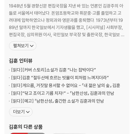
여기서
1948년 5월 경향신문 편집국장을 지낸 바 있는 언론인 김광주의 아
참언
들로 서울에서 태어났다. 돈암초등학교와 휘문중·고를 졸업하고 고
수유리
려대에 입학하였으나 정외과와 영문과를 중퇴했다. 1973년부터 19
오빠
89년 말까지 한국일보에서 기자생활을 했고, [시사저널] 사회부장,
황사경
편집국장, 심의위원 이사, 국민일보 부국장 및 출판국장, 한국일보 편
주교
집위원, 한겨레신문 사회부 부국장급으로 재직하였으며 2004년 이
펼쳐보기
항로
래로 전업작가로 활동하고 있다. 1986년 [한국일보] 재직 당시 3년
염탐
동안 [한국일보]에 매주 연재한 것을 묶어 낸 『문학기행』(박래부 공
김훈
인터뷰
집짓기
저)으로 해박한 문학적 지식과 유려한 문체로
토굴
[읽다]
[커버 스토리]소설가 김훈 “나는 잡박이다”
네 여자
[읽다]
김훈 “절두산에 흐르는 빗물이 피처럼 느껴지더라”
풀벌레 소리
[읽다]
게으름, 거짓말 용서할 수 없어요 - 『내 젊은 날의 숲』 김훈
자산
[읽다]
“닦고 조이고 기름 치자!” - 『남한산성』 김훈과의 만남
은화
[읽다]
[예고] 『남한산성』 출간한 소설가 김훈과의 만남
잠적
비단 글
더보기
뱉은 말
형장
김훈
의 다른 상품
닭 울음