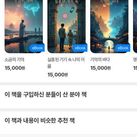
소금의 기억
실종된 기기 속 나의 이
기억의 바다
영
름
15,000
15,000
1
원
원
15,000
원
이 책을 구입하신 분들이 산 분야 책
이 책과 내용이 비슷한 추천 책