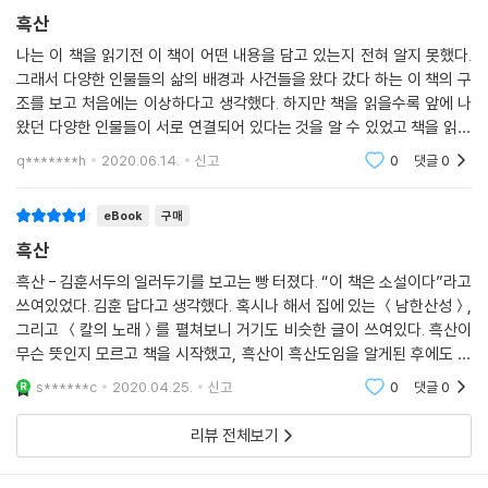
흑산
특히 마부 마노리는 북경 사행을 따른 길잡이의 경험으로 북경 교회와 황
나는 이 책을 읽기전 이 책이 어떤 내용을 담고 있는지 전혀 알지 못했다.
사영을 잇는 밀사로서 중요한 역할을 맡고 있다. 또한 배교한 천주교도이
그래서 다양한 인물들의 삶의 배경과 사건들을 왔다 갔다 하는 이 책의 구
자 전직 포도청 비장 박차돌이 이중 첩자로서 쫓는 자와 쫓기는 자를 오가
조를 보고 처음에는 이상하다고 생각했다. 하지만 책을 읽을수록 앞에 나
며 벌이는 역할과 여동생 박한녀와의 비극적인 해후와 이별은 극적 긴장감
왔던 다양한 인물들이 서로 연결되어 있다는 것을 알 수 있었고 책을 읽을
을 불어넣으며 소설적 재미를 만끽하게 만든다. 이렇듯 흑산은 마치 대하
수록 인물과 인물이 상호작용을 하면서 책속의 인물관과 세계관이 머릿속
q*******h
2020.06.14.
신고
0
댓글
0
에서 퍼즐처럼
소설의 스케일을 방불케 하는 높은 완성도와 서사 구조로 독자들의 이목을
끝까지 붙들고 놓지 않는다.
eBook
구매
흑산
백성들의 살을 바르는 박민剝民의 참상과
참위설에 기대 말세를 노래하는 민초들
흑산 - 김훈서두의 일러두기를 보고는 빵 터졌다. “이 책은 소설이다”라고
쓰여있었다. 김훈 답다고 생각했다. 혹시나 해서 집에 있는 ＜남한산성＞,
그리고 ＜칼의 노래＞를 펼쳐보니 거기도 비슷한 글이 쓰여있다. 흑산이
작가 김훈은 『흑산』의 조선 민초들의 참상을 소름끼치는 묘사력으로 그려
무슨 뜻인지 모르고 책을 시작했고, 흑산이 흑산도임을 알게된 후에도 이
낸다. 서너 달에 한 번씩 바뀌는 수령을 위해 송덕비를 세우다 농사를 작파
책이 대체 무슨 내용을 쓴 책인지 몰랐다. 무척 무거운 책이었다. 정약현,
하게 된 백성들의 상소(22쪽), 흙떡을 쪄먹고 공납을 피해 어린 소나무 뿌
s******c
2020.04.25.
신고
0
댓글
0
약전,
리를 뽑아 던지는 흑산 주민 장팔수의 절규(196쪽), “주여, 우리를 매 맞
리뷰 전체보기
아 죽지 않게 하소서. 주여, 우리를 굶어 죽지 않게 하소서”(본문 58쪽)라
고 기도하는 오동희의 언문 기도문에서 조선의 민초들은 차마 눈뜨고 보기