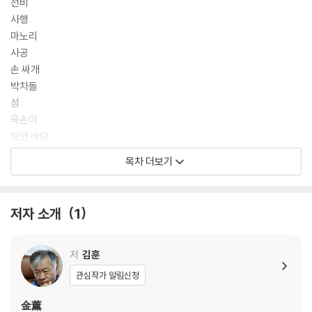
씩 바뀌는 수령을 위해 송덕비를 세우다 농사를 작파하게 된 백성들의 상
선비
소(22쪽), 흙떡을 쪄먹고 공납을 피해 어린 소나무 뿌리를 뽑아 던지는 흑
사행
산 주민 장팔수의 절규(196쪽), “주여, 우리를 매 맞아 죽지 않게 하소서.
마노리
주여, 우리를 굶어 죽지 않게 하소서”(본문 58쪽)라고 기도하는 오동희의
사공
언문 기도문에서 조선의 민초들은 차마 눈뜨고 보기 어려울 정도로 피폐한
손 싸개
삶을 견뎌간다. 『흑산』의 곳곳에서 말세와 새로운 세상을 노래하는 '정감
박차돌
록' 등 도참의 주문이 천주교의 구원과 지복에 대한 간절한 염원과 겹쳐지
섬
는 것도 이러한 배경에서 비롯된 것이리라.
육손이
하얀 바다
방울 세 개
목차 더보기
게 다리
감옥
제 갈 길
저자 소개
1
백도라지
새우젓 가게
마부
저
김훈
흙떡
관심작가 알림신청
날치
고등어
金薰