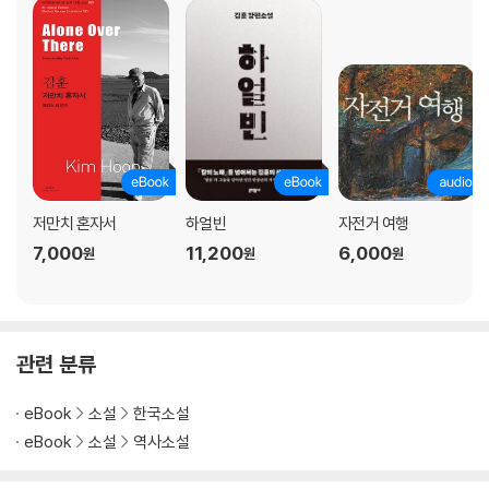
후기
참고 문헌
연대기
낱말 풀이
저만치 혼자서
하얼빈
자전거 여행
7,000
11,200
6,000
원
원
원
관련 분류
eBook
소설
한국소설
eBook
소설
역사소설