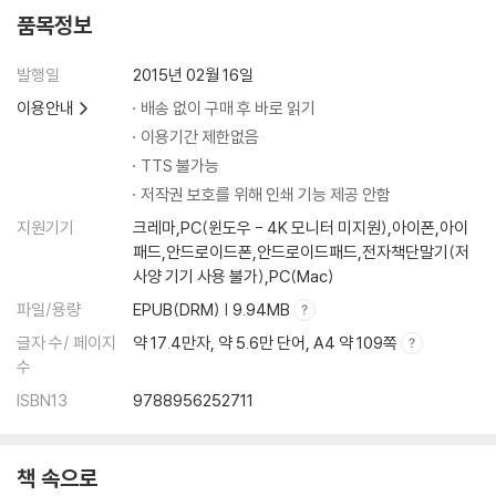
품목정보
발행일
2015년 02월 16일
이용안내
배송 없이 구매 후 바로 읽기
이용기간 제한없음
TTS 불가능
저작권 보호를 위해 인쇄 기능 제공 안함
지원기기
크레마,PC(윈도우 - 4K 모니터 미지원),아이폰,아이
패드,안드로이드폰,안드로이드패드,전자책단말기(저
사양 기기 사용 불가),PC(Mac)
파일/용량
EPUB(DRM) | 9.94MB
글자 수/ 페이지
약 17.4만자, 약 5.6만 단어, A4 약 109쪽
수
ISBN13
9788956252711
책 속으로