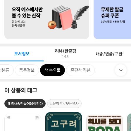
리뷰/한줄평
도서정보
배송/반품/교환
148
련분류
품목정보
책 속으로
출판사 리뷰
이 상품의 태그
#역사속인물이움직인다
#문학으로보는역사