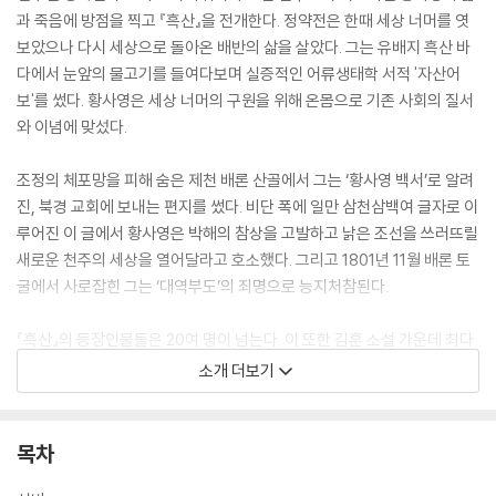
과 죽음에 방점을 찍고 『흑산』을 전개한다. 정약전은 한때 세상 너머를 엿
보았으나 다시 세상으로 돌아온 배반의 삶을 살았다. 그는 유배지 흑산 바
다에서 눈앞의 물고기를 들여다보며 실증적인 어류생태학 서적 '자산어
보'를 썼다. 황사영은 세상 너머의 구원을 위해 온몸으로 기존 사회의 질서
와 이념에 맞섰다.
조정의 체포망을 피해 숨은 제천 배론 산골에서 그는 ‘황사영 백서’로 알려
진, 북경 교회에 보내는 편지를 썼다. 비단 폭에 일만 삼천삼백여 글자로 이
루어진 이 글에서 황사영은 박해의 참상을 고발하고 낡은 조선을 쓰러뜨릴
새로운 천주의 세상을 열어달라고 호소했다. 그리고 1801년 11월 배론 토
굴에서 사로잡힌 그는 ‘대역부도’의 죄명으로 능지처참된다.
『흑산』의 등장인물들은 20여 명이 넘는다. 이 또한 김훈 소설 가운데 최다
등장인물이다. 정약전과 황사영의 이야기를 한 축으로, 조정과 양반 지식
소개 더보기
인, 중인, 하급 관원, 마부, 어부, 노비 등 각 계층의 생생한 캐릭터들이 엮
어가는 이야기가 『흑산』의 장관을 이루는 또 다른 축이다.
목차
조선 민초들의 참상을 소름끼치는 묘사력으로 그려낸다. 서너 달에 한 번