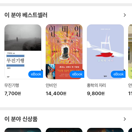
대왕대비 김씨는 천주교 신자들을 색출해 역률로 다스리라는 금교령을 내
린다. 이때 정약종이 천주교 서적을 옮기다 발각되는 사건이 일어났고 이
이 분야 베스트셀러
사건은 대대적인 박해의 도화선이 되었다.
중국인 신부로서 조선에 잠입해 전도하던 주문모 신부가 이해 5월 참수되
었고 11월 황사영 등이 체포되고 12월에 처형됨으로써 박해는 일단락된다.
신유박해라 불리는 이 최초의 대규모 천주교도 박해 사건은 성리학적 질서
와 전통을 고수하려는 세력과 새로운 사회를 열망한 민중과 지식인의 충돌
이었다. 이 사건으로 위축된 천주교 세력은 지식인 중심에서 중인과 선교
사 중심의 포교로 재편되고 향후 더 큰 대규모 박해를 예고하게 된다.
무진기행
인비인
홍학의 자리
안
7,700
14,400
9,800
1
원
원
원
이 분야 신상품