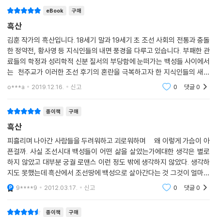
『흑산』을 쓰기 위해 김훈 작가는 집을 떠나 올해 4월 경기 안산시 선감도
eBook
구매
에 들어갔고, 칩거 5개월 만에 원고지 1,135매 분량으로 탈고했다. 이제까
흑산
지 펴낸 소설 중 가장 긴 분량이다. 연필로 한 자 한 자 밀어내며 쓴 지난한
과정 가운데 틈틈이 흑산도, 경기 화성시 남양 성모성지, 충북 제천시 배론
김훈 작가의 흑산입니다. 18세기 말과 19세기 초 조선 사회의 전통과 충돌
한 정약전, 황사영 등 지식인들의 내면 풍경을 다루고 있습니다. 부패한 관
성지 등을 답사했다.『비변사등록』등 사료와 천주교사 연구서 등 책 뒤에
료들의 학정과 성리학적 신분 질서의 부당함에 눈떠가는 백성들 사이에서
붙은 참고 문헌은 작가가 당시를 그리기 위해 쏟은 고투를 보여준다.
는 천주교가 이러한 조선 후기의 혼란을 극복하고자 한 지식인들의 새로
운 대안이었습니다. 천주교에 연루된 정약전과 그의 조카사위이자 조선 천
『흑산』의 등장인물들은 20여 명이 넘는다. 이 또한 김훈 소설 가운데 최다
o***a
2019.12.16.
신고
0
댓글
0
주교회 지도자인
등장인물이다. 정약전과 황사영의 이야기를 한 축으로, 조정과 양반 지식
인, 중인, 하급 관원, 마부, 어부, 노비 등 각 계층의 생생한 캐릭터들이 엮
종이책
구매
어가는 이야기가 『흑산』의 장관을 이루는 또 다른 축이다. 천주교도들을
흑산
도륙하라며 다급히 자교를 내리는 대왕대비 김씨, 황사영을 체포하기 위해
피흘리며 나아간 사람들을 두려워하고 괴로워하며 왜 이렇게 가슴이 아
전직 포도청 비장 박차돌을 이용하는 우포도대장 이판수, 유배지 흑산에서
픈걸까. 사실 조선시대 백성들이 어떤 삶을 살았는가에대한 생각은 별로
왕과도 같은 권력을 휘두르는 수군진 별장 오칠구 등이 전통과 근왕주의적
하지 않았고 대부분 궁궐 로맨스 이런 정도 밖에 생각하지 않았다. 생각하
질서를 지탱하려는 인물이다. 반면 어부 장팔수를 비롯해 조 풍헌, 정약전
지도 못했는데 흑산에서 조선땅에 백성으로 살아간다는 것 그것이 얼마나
형제의 맏형 정약현 집안의 면천 노비로서 황사영을 돕는 김개동과 육손이
힘들고 그리고 얼마나 힘이들었으면 죽는 줄 알면서도 천주에 대한 믿음과
9****9
2012.03.17.
신고
0
댓글
0
등은 조선 후기 신분 질서의 해체상과 혼돈을 드러내는 인물들이다. 실제
소망을
천주교 탄압의 빌미가 되기도 했던 여신도들의 활약은 소설 속에서 길갈녀
종이책
구매
와 강사녀 등의 헌신으로 형상화된다.