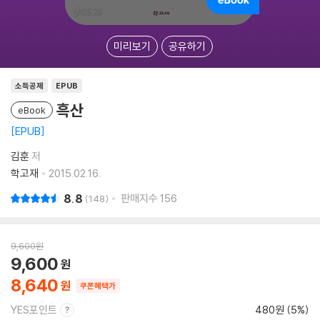
미리보기
공유하기
소득공제
EPUB
흑산
eBook
EPUB
김훈
저
학고재
2015.02.16.
8.8
판매지수
156
148
9,600
원
9,600
8,640
쿠폰혜택가
YES포인트
480원 (5%)