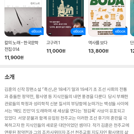
칼의 노래 - 한국문학
고구려 1
역사를 보다
단
전집 014
11,000
13,800
1
원
원
11,900
원
소개
김훈의 신작 장편소설 『흑산』은 18세기 말과 19세기 초 조선 사회의 전통
과 충돌한 정약전, 황사영 등 지식인들의 내면 풍경을 다룬다. 당시 부패한
관료들의 학정과 성리학적 신분 질서의 부당함에 눈떠가는 백성들 사이에
서는 ‘해도 진인’이 도래하여 새 세상을 연다는 '정감록' 사상이 유포되고
있었다. 서양 문물과 함께 유입된 천주교는 이러한 조선 후기의 혼란을 극
복하고자 한 지식인들의 새로운 대안이었던 셈이다. 작가 김훈은 천주교에
연루된 정약전과 그의 조카사위이자 조선 천주교회 지도자인 황사영의 삶