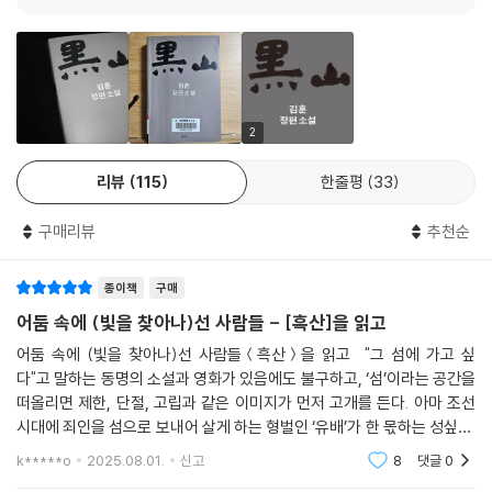
관료들의 학정과 성리학적 신분 질서의 부당함에 눈떠가는 백성들 사이에
서는 ‘해도 진인’이 도래하여 새 세상을 연다는 '정감록' 사상이 유포되고
정약전은 생각한다
있었다. 서양 문물과 함께 유입된 천주교는 이러한 조선 후기의 혼란을 극
웃으면서 목이 잘린 동생 정약종의 죽음은 몇 달 전의 일이었지만, 전생의
복하고자 한 지식인들의 새로운 대안이었던 셈이다. 작가 김훈은 천주교에
꿈처럼 멀어졌고 멀수록 더욱 선명했다. 한때의 황홀했던 생각들을 버리
연루된 정약전과 그의 조카사위이자 조선 천주교회 지도자인 황사영의 삶
고, 남을 끌어들여서 보존한 나의 목숨으로 이 세속의 땅 위에서 좀 더 머무
과 죽음에 방점을 찍고 『흑산』을 전개한다. 정약전은 한때 세상 너머를 엿
2
는 것은 천주를 배반하는 것인가. 어째서 배반으로서만 삶은 가능한 것인
보았으나 다시 세상으로 돌아온 배반의 삶을 살았다. 그는 유배지 흑산 바
가. 죽은 약종이 말했듯이, 나에게는 애초에 믿음이 없었으니 배반도 없는
리뷰
115
한줄평
33
다에서 눈앞의 물고기를 들여다보며 실증적인 어류생태학 서적 '자산어
것인가. 그런가, 아닌가.
보'를 썼다. 황사영은 세상 너머의 구원을 위해 온몸으로 기존 사회의 질서
구매리뷰
추천순
---p.18, 정약전이 정약종의 죽음을 회고하는 장면
와 이념에 맞섰다. 조정의 체포망을 피해 숨은 제천 배론 산골에서 그는 ‘황
사영 백서’로 알려진, 북경 교회에 보내는 편지를 썼다. 비단 폭에 일만 삼
종이책
구매
천삼백여 글자로 이루어진 이 글에서 황사영은 박해의 참상을 고발하고 낡
은 조선을 쓰러뜨릴 새로운 천주의 세상을 열어달라고 호소했다. 그리고 1
어둠 속에 (빛을 찾아나)선 사람들 - [흑산]을 읽고
801년 11월 배론 토굴에서 사로잡힌 그는 ‘대역부도’의 죄명으로 능지처참
어둠 속에 (빛을 찾아나)선 사람들＜흑산＞을 읽고 "그 섬에 가고 싶
된다.
다"고 말하는 동명의 소설과 영화가 있음에도 불구하고, ‘섬’이라는 공간을
떠올리면 제한, 단절, 고립과 같은 이미지가 먼저 고개를 든다. 아마 조선
『흑산』, 20여 명의 등장인물
시대에 죄인을 섬으로 보내어 살게 하는 형벌인 ‘유배’가 한 몫하는 성싶다.
얽히고설킨 삶과 인연의 고리를 이루다
김훈 작가의 소설 ＜흑산＞을 읽고 나니 섬의 장소성과 더불어 그 섬을 삶
k*****o
2025.08.01.
신고
8
댓글
0
터로 여기