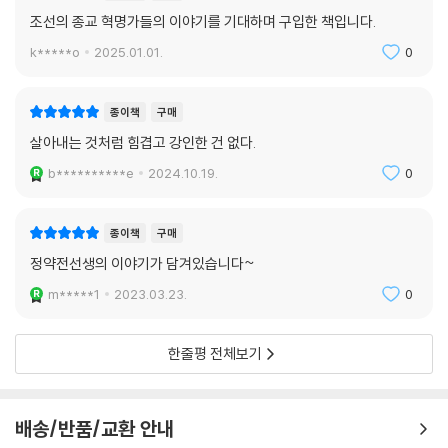
극형에 처해진다. 이때가 그의 나이 27세였다. 이 사건으로 그의 홀어머니
조선의 종교 혁명가들의 이야기를 기대하며 구입한 책입니다.
는 거제도로, 부인 정명련은 제주도로, 외아들 경한은 추자도로 각각 유배
k*****o
2025.01.01.
0
된다.
백서의 원본은 1백여 년 동안 의금부 창고 속에 방치되어 있다가 1894년
에야 비로소 빛을 본다. 뮈텔 주교는 1925년 한국 순교자 79위 시복식 때
종이책
구매
이를 교황 비오 11세에게 봉정했고, 현재는 바티칸에 소장돼 있다. 백서는
살아내는 것처럼 힘겹고 강인한 건 없다.
하얀 비단에 가로 62센티미터, 세로 38센티미터 크기이며, 122줄 13,38
b**********e
2024.10.19.
0
4자가 극세필로 깨알처럼 작고 단정하게 쓰였다. 그 내용은 대략 3부분으
로 되어 있다. 먼저 당시의 천주교 교세와 중국인 주문모 신부의 활동, 신유
박해 사실과 이때 죽은 순교자들의 약전을 기록하고, 다음에는 주문모 신
종이책
구매
부의 자수와 처형 사실, 끝으로 당시 조선 국내의 실정과 이후 포교하는 데
정약전선생의 이야기가 담겨있습니다~
필요한 방안들을 제시하고 있다. 외세를 끌어들이려 했다는 점에서 ‘황사
m*****1
2023.03.23.
0
영 백서’는 민족 감정에서 나오는 공격의 대상이 되어왔지만, 한편 교회의
평등주의라는 원칙과 당시 조선사회에 미친 혁명적인 영향을 간과해서는
안 된다는 입장이 일부 역사가들의 주장이기도 하다.
한줄평 전체보기
신유박해
배송/반품/교환 안내
천주교에 대해 비교적 온건한 정책을 펴왔던 정조가 죽자 1801년(순조 1)