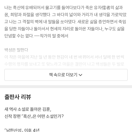
나는 흑산에 유배되어서 물고기를 들여다보다가 죽은 유자儒者의 삶과
꿈, 희망과 좌절을 생각했다. 그 바다의 넓이와 거리가 내 생각을 가로막았
고 나는 그 격절의 벽에 내 말들을 쏘아댔다. 새로운 삶을 증언하면서 죽임
을 당한 자들이나 돌아서서 현세의 자리로 돌아온 자들이나, 누구도 삶을
단념할 수는 없다.---작가의 말 중에서
백성은 말한다
이 작은 마을에 지난 일 년 동안 현감이 네 번 바뀌어서 서너 달에 한 번씩
수령의 행차를 보내고 또 맞느라고 마을은 결딴이 나고 백성들은 두 발로
설 수가 없게 되었습니다. 가을에 또 현감이 바뀌어서, 갈 때 세우는 송덕비
책 속으로 더보기
를, 갈 사람과 올 사람을 합쳐서 두 개를 한꺼번에 세우게 되니 끼니거리도
없는 마을 어귀에 송덕비 스무 개가 즐비하게 들어섰습니다. 백성들이 버
리고 떠난 마을에서 신관 사또는 송덕비를 상대로 수령 노릇을 하시렵니
출판사 리뷰
까.
바라옵건대 백성의 가냘픈 팔목을 비틀어 손에 쥔 밥을 빼앗지 마시옵고,
새 역사 소설로 돌아온 김훈,
선정인지 악정인지는 소인들이 입에 담을 바 못되오니 신관 사또가 오래
신작 장편 『흑산』은 어떤 소설인가?
머물도록 하여 주십시오……. 소인들이 글월을 올린 일을 소란스럽다 하여
벌하신다면 가랑잎같이 메마른 소인들은 곤장 한 대에 바스러져버릴 뿐입
『남한산성』 이후 4년