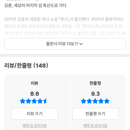
니다.---p.22, 구례 강마을 백성들이 관찰사 앞으로 올린 소장
김훈, 세상의 마지막 섬 흑산도로 가다
신하는 아뢴다
2011년 김훈의 새로운 역사 소설 『흑산』이 출간됐다. 2001년 출렁거리는
저 하천下賤들을 살려내도 인간으로 돌아오지 못할 것이요, 관곡을 풀어
휘모리 문체로 허무주의적 영웅의 내면을 그린 『칼의 노래』(100만 부 판
서 거두어 먹인다 해도 강물에 좁쌀 한 줌이요 산불에 물 한 바가지니 곡식
매)로 ‘한국 문학에 내린 벼락같은 축복’으로 불렸던 김훈. 그는 2007년 병
만 축내다가 결국은 죽을 것이옵니다……. 인피를 쓰고 태어난 것들을 구태
자호란의 참담했던 역사를 다룬 『남한산성』(60만 부)으로 또 한 번 평단
출판사 리뷰 더보기
여 없애는 것은 왕정王政이 아니로되, 스스로 죽어 없어지려 할 때 그 가랑
의 상찬과 대중적 인기를 한 몸에 누리는 역사 소설가로서 확고히 자리매
잎 같은 목숨들을 가엾이 여길 수는 있으나 애써 구할 까닭도 없는 것이옵
김한다. 1636년 조국의 치욕을 감당해야 했던 남한산성의 겨울은 고 박완
니다…….---p.28, 비변사 당상관들이 어전에 올리는 말
서 작가로 하여금 “김훈의 냉정한 단문이 날이 선 얼음조각처럼 살갗을 저
리뷰/한줄평
148
몄다”며 감기 몸살을 앓게 했고 한미 FTA 협정 등 당대의 사회적 이슈와
대비는 명한다
결부되며 커다란 사회적 반향을 일으킨 바 있다. 또한 『남한산성』의 대중
아, 백성들아, 떠도는 지아비와 지어미들아, 그 어린 자식들아, 너희들은
적 성공은 역사 소설에 강한 김훈 문학의 본령을 확인하게 했다.
리뷰
한줄평
나에 의지해서 고향으로 돌아가라. 가서 땅에 붙어서 살아라. 큰물이 지면
8.6
9.3
지아비는 도랑을 파서 물을 빼고 가물면 물을 가두어서 논밭을 축여라. 지
천주교에 매혹된 조선 지식인들
어미는 천을 짜서 늙은이를 덮어주고 밤에는 아이에게 젖을 물리면 아름답
19세기 조선을 뒤흔들다
지 않겠느냐. 해와 달의 운행이 곡식을 빚어내니, 모자라면 또 다음 해에 갚
리뷰 쓰기
한줄평 쓰기
아주는 이치는 어찌 모르느냐. 떠도는 길은 죽을 길이고 돌아가서 서로 거
김훈의 신작 장편소설 『흑산』은 18세기 말과 19세기 초 조선 사회의 전통
두고 돌보는 것만이 살길임을 알아라.---p.121, 대왕대비가 백성들에게 내
과 충돌한 정약전, 황사영 등 지식인들의 내면 풍경을 다룬다. 당시 부패한
혜택 및 유의사항
혜택 및 유의사항
린 자교