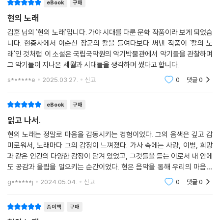
eBook
구매
현의 노래
김훈 님의 '현의 노래'입니다. 가야 시대를 다룬 문학 작품이라 보게 되었습
니다. 현충사에서 이순신 장군의 칼을 들여다보다 써낸 작품이 '칼의 노
래'인 것처럼 이 소설은 국립국악원의 악기박물관에서 악기들을 관찰하며
그 악기들이 지나온 세월과 시대들을 생각하며 썼다고 합니다.
s******e
2025.03.27.
신고
0
댓글
0
eBook
구매
읽고 나서.
현의 노래는 정말로 마음을 감동시키는 경험이었다. 그의 음색은 깊고 감
미로워서, 노래마다 그의 감정이 느껴졌다. 가사 속에는 사랑, 이별, 희망
과 같은 인간의 다양한 감정이 담겨 있었고, 그것들을 듣는 이로서 내 안에
도 공감과 울림을 일으키는 순간이었다. 현은 음악을 통해 우리의 마음을
치유하고 위로해주는 힘을 지니고 있다. 그의 노래를 듣는 동안에는 시간
g******j
2024.05.04.
신고
0
댓글
0
이 멈춘 것 같아
종이책
구매