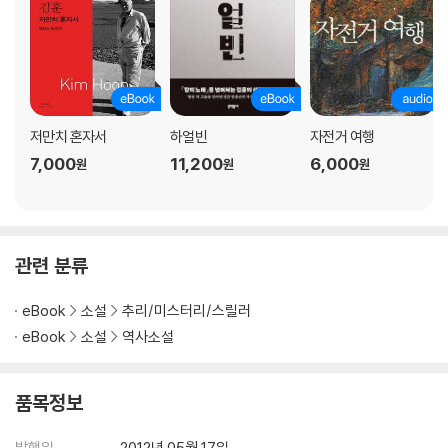
저만치 혼자서
하얼빈
자전거 여행
7,000
11,200
6,000
원
원
원
관련 분류
eBook
소설
추리/미스터리/스릴러
eBook
소설
역사소설
품목정보
발행일
2012년 05월 17일