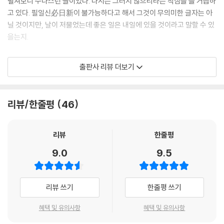
펼쳐보니 수다스런 글이었다. 다시는 그러지 않으리라는 작심을 늘 거듭하
고 있다. 필일신必日新이 불가능하다고 해서 그것이 무의미한 글자는 아
닐 것이지만, 날이 저물었는데 좋은 일은 내일에 있을 것이라고 말할 수 있
을는지.
세한歲寒에 웅크리고 있다. 지난 일 년 내내, 내가 태어나서 살아온 나라에
출판사 리뷰 더보기
서는 자고 새면 날마다 증오의 쓰나미가 몰려오고 저주의 활화산이 폭발했
다. 서로를 조롱하는 웃음으로 모두들 낄낄거렸다. 말들의 쓰레기가 세상
을 뒤덮고, 눈보라로 회오리쳤다. 새해에도 쓰나미는 몰려오고 활화산은
리뷰/한줄평
46
터질 것이다. 조짐은 모든 것을 보여주고 있다. 그 세상으로 책을 내보내는
일은 두렵다.
순결하고, 무장해제된 말을 기다린다. 다시, 일 년 내내 들어앉을 곳을 찾고
리뷰
한줄평
있다.
9.0
9.5
_『현의 노래』, 2012, 개정판 서문
리뷰 쓰기
한줄평 쓰기
혜택 및 유의사항
혜택 및 유의사항