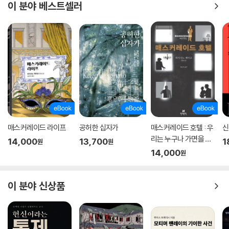
이 분야 베스트셀러
매스커레이드 라이프
공허한 십자가
매스커레이드 호텔 : 우
신
리는 누구나 가면을 쓰
14,000
13,700
1
원
원
고 살아간다
14,000
원
이 분야 신상품