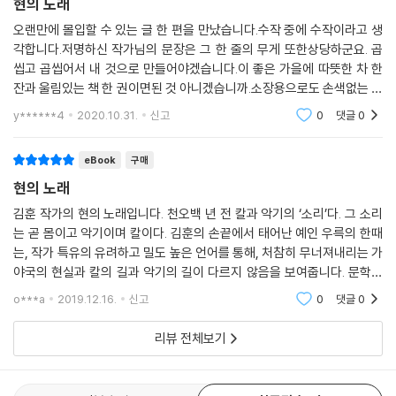
현의 노래
오랜만에 몰입할 수 있는 글 한 편을 만났습니다.수작 중에 수작이라고 생
각합니다.저명하신 작가님의 문장은 그 한 줄의 무게 또한상당하군요. 곱
씹고 곱씹어서 내 것으로 만들어야겠습니다.이 좋은 가을에 따뜻한 차 한
잔과 울림있는 책 한 권이면된 것 아니겠습니까.소장용으로도 손색없는 내
용과 글이 주는 감동, 이렇게책을 읽을 수 있는 기회가 주어진 지금 누구보
y******4
2020.10.31.
신고
0
댓글
0
다 행복합니다.
eBook
구매
현의 노래
김훈 작가의 현의 노래입니다. 천오백 년 전 칼과 악기의 ‘소리’다. 그 소리
는 곧 몸이고 악기이며 칼이다. 김훈의 손끝에서 태어난 예인 우륵의 한때
는, 작가 특유의 유려하고 밀도 높은 언어를 통해, 처참히 무너져내리는 가
야국의 현실과 칼의 길과 악기의 길이 다르지 않음을 보여줍니다. 문학은
그 사회를 표현한다는 말처럼 살아있는 그 시대상을 볼 수 있었습니다.
o***a
2019.12.16.
신고
0
댓글
0
리뷰 전체보기