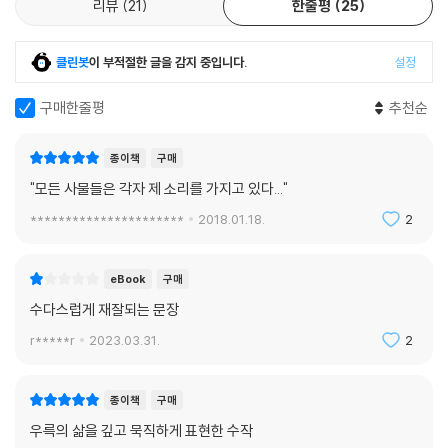
리뷰
21
한줄평
25
클린봇
이 부적절한 글을 감지 중입니다.
설정
구매한줄평
추천순
종이책
구매
"모든 사물들은 각자 제 소리를 가지고 있다..."
**********************
2018.01.18.
2
eBook
구매
수다스럽게 재잘되는 문장
r*****r
2023.03.31.
2
종이책
구매
우륵의 삶을 깊고 묵직하게 표현한 수작