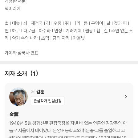
내막, 쇠의 세상은 소리의 길과 같다는 것. 또한 정치와 예술, 권력과 욕망,
개정판 서문
제도와 풍경, 국가와 개인, 언어와 자연의 대비 역시 다르지 않다. ‘즐거우
책머리에
면서도 흐르지 아니하고, 슬프면서도 비통하지 아니’한 우륵의 노래는, 결
국 김훈이 가 닿으려는 ‘소리’가 아닐지.
별 | 대숲 | 쇠 | 재첩국 | 강 | 오줌 | 쥐 | 나라 | 몸 | 구덩이 | 날 | 젖과 피 |
현 | 하구 | 다로금 | 아수라 | 연장 | 기러기떼 | 월광 | 뱀 | 길 | 주인 없는 소
리 | 악기 속의 나라 | 초막 | 금의 자리 | 가을빛
가야와 삼국사 연표
저자 소개
1
저
김훈
관심작가 알림신청
金薰
1948년 5월 경향신문 편집국장을 지낸 바 있는 언론인 김광주의 아
들로 서울에서 태어났다. 돈암초등학교와 휘문중·고를 졸업하고 고
려대에 입학하였으나 정외과와 영문과를 중퇴했다. 1973년부터 19