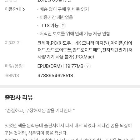
이용안내
배송 없이 구매 후 바로 읽기
이용기간 제한없음
TTS 가능
저작권 보호를 위해 인쇄 기능 제공 안함
지원기기
크레마,PC(윈도우 - 4K 모니터 미지원),아이폰,아이
패드,안드로이드폰,안드로이드패드,전자책단말기(저
사양 기기 사용 불가),PC(Mac)
파일/용량
EPUB(DRM) | 19.77MB
ISBN13
9788954628518
출판사 리뷰
“순결하고, 무장해제된 말을 기다린다.”
잊었던 책을 문학동네 출판사에서 다시 내게 되었다. 지나간 꿈을 되짚어
꾸는 것처럼, 식은땀이 등을 적신다.