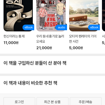
헌신이라는 통제
우리 동네 흉가로 놀러
모티머 펜레이의 기이
시
오세요
한 사건
11,000
5
원
21,000
5,000
원
원
이 책을 구입하신 분들이 산 분야 책
이 책과 내용이 비슷한 추천 책
로그인
최근 본 상품
주문/배송