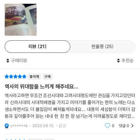
리뷰
21
한줄평
25
구매리뷰
추천순
종이책
구매
역사의 위대함을 느끼게 해주네요…
역사라고하면 무조건 조선시대와 고려시대정도에만 관심을 가지고있던터
라 신라시대의 시대적배경을 가지고 이야기를 풀어가는 현의 노래는 다소
생소하면서도 더 몰입감이 빠져들게되네요… 내용의 세심함이 더욱더 감
동과 깊이를주어 읽는 내내 한 장 한 장 넘기는게 아까울정도로 재미있게
읽게됩니다.
c******k
2025.09.15.
신고
0
댓글
0