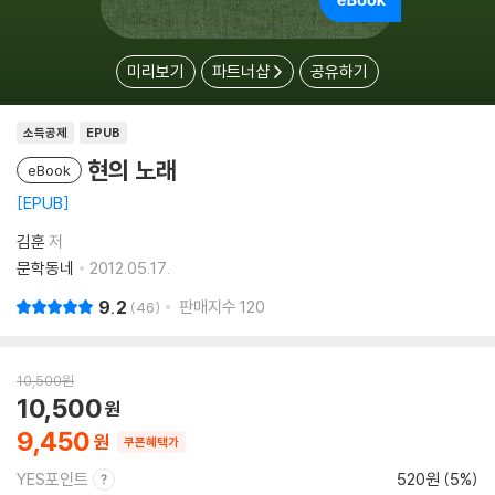
미리보기
파트너샵
공유하기
소득공제
EPUB
현의 노래
eBook
EPUB
김훈
저
문학동네
2012.05.17.
9.2
판매지수
120
46
10,500
원
10,500
9,450
쿠폰혜택가
YES포인트
520원 (5%)