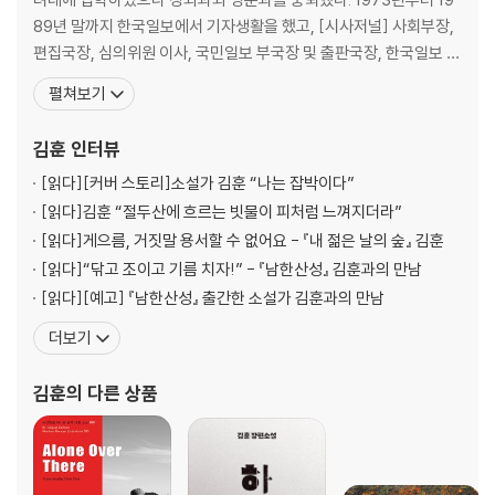
89년 말까지 한국일보에서 기자생활을 했고, [시사저널] 사회부장,
편집국장, 심의위원 이사, 국민일보 부국장 및 출판국장, 한국일보 편
집위원, 한겨레신문 사회부 부국장급으로 재직하였으며 2004년 이
펼쳐보기
래로 전업작가로 활동하고 있다. 1986년 [한국일보] 재직 당시 3년
동안 [한국일보]에 매주 연재한 것을 묶어 낸 『문학기행』(박래부 공
김훈
인터뷰
저)으로 해박한 문학적 지식과 유려한 문체로
[읽다]
[커버 스토리]소설가 김훈 “나는 잡박이다”
[읽다]
김훈 “절두산에 흐르는 빗물이 피처럼 느껴지더라”
[읽다]
게으름, 거짓말 용서할 수 없어요 - 『내 젊은 날의 숲』 김훈
[읽다]
“닦고 조이고 기름 치자!” - 『남한산성』 김훈과의 만남
[읽다]
[예고] 『남한산성』 출간한 소설가 김훈과의 만남
더보기
김훈
의 다른 상품