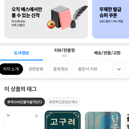
리뷰/한줄평
도서정보
배송/반품/교환
46
저자 소개
관련분류
품목정보
출판사 리뷰
이 상품의 태그
#역사속인물이움직인다
#문학으로보는역사