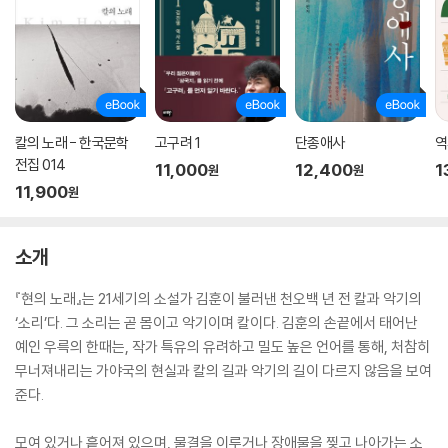
칼의 노래 - 한국문학
고구려 1
단종애사
역
전집 014
11,000
12,400
1
원
원
11,900
원
소개
『현의 노래』는 21세기의 소설가 김훈이 불러낸 천오백 년 전 칼과 악기의
‘소리’다. 그 소리는 곧 몸이고 악기이며 칼이다. 김훈의 손끝에서 태어난
예인 우륵의 한때는, 작가 특유의 유려하고 밀도 높은 언어를 통해, 처참히
무너져내리는 가야국의 현실과 칼의 길과 악기의 길이 다르지 않음을 보여
준다.
모여 있거나 흩어져 있으며, 물결을 이루거나 장애물을 찢고 나아가는 소