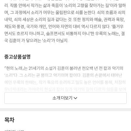
리. 작품 안에서 작가는 삶과 죽음이 ‘소리의 고향을 찾아가는 길’이라 말하
며, 그 과정에서 소리가 머무는 울림판으로 쇠를 논한다. 쇠의 흐름과 쇠의
내막, 쇠의 세상은 소리의 길과 같다는 것. 또한 정치와 예술, 권력과 욕망,
제도와 풍경, 국가와 개인, 언어와 자연의 대비 역시 다르지 않다. ‘즐거우
면서도 흐르지 아니하고, 슬프면서도 비통하지 아니’한 우륵의 노래는, 결
국 김훈이 가 닿으려는 ‘소리’가 아닐지.
중고상품설명
『현의 노래』는 21세기의 소설가 김훈이 불러낸 천오백 년 전 칼과 악기의
‘소리’다. 그 소리는 곧 몸이고 악기이며 칼이다. 김훈의 손끝에서 태어난
예인 우륵의 한때는, 작가 특유의 유려하고 밀도 높은 언어를 통해, 처참히
무너져내리는 가야국의 현실과 칼의 길과 악기의 길이 다르지 않음을 보여
준다.
소개 더보기
모여 있거나 흩어져 있으며, 물결을 이루거나 장애물을 찢고 나아가는 소
리. 작품 안에서 작가는 삶과 죽음이 ‘소리의 고향을 찾아가는 길’이라 말하
목차
며, 그 과정에서 소리가 머무는 울림판으로 쇠를 논한다. 쇠의 흐름과 쇠의