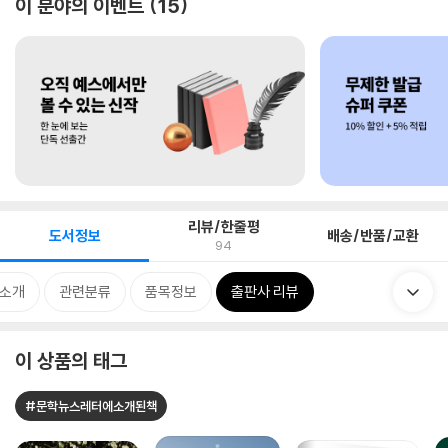
이 분야의 이벤트
15
리뷰/한줄평
도서정보
배송/반품/교환
94
 소개
관련분류
품목정보
출판사 리뷰
이 상품의 태그
#문학뉴스레터에소개된책