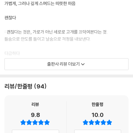
아름답다: 눈을 떼지 못할 만큼
가볍게, 그러나 깊게 스며드는 따뜻한 마음
안쓰럽다: 허겁지겁 샌드위치를 먹는 모습
암담하다: 앞이 전혀 보이지 않을 만큼
괜찮다
애틋하다: 보이지 않을 때까지 흔드는 손
야속하다: 힘들어할 때면 내 일처럼 도와줬는데
: 괜찮다는 것은, 가로가 아닌 세로로 고개를 끄덕여본다는 것.
어정쩡하다: 앉아 있기도 일어서기도
들숨으로 안도를 들이고 날숨으로 걱정을 내보낸다.
억울하다: 무슨 문제 있는 사람 취급을 하다니
영악하다: 순식간에 계산기를 두들겨보고는
다급하다
완벽하다: 햇살같이 투명한 휴일 오후
출판사 리뷰 더보기
울적하다: 수다를 떨다가도 문득
: 다급하다는 것은, 일하는 중간중간 그대가 몹시 보고 싶어졌다는 것.
원망스럽다: 그 말을 믿고 움직인 것이
머릿속은 하얘지다가 까마득 까만색으로 채워진다.
유별나다: 친구라면 사족을 못 쓰는 그
리뷰/한줄평
94
유쾌하다: 바닷바람과 아침 파도소리
부담스럽다
익숙하다: 끝없이 밀리는 출퇴근길
적적하다: 딱히 하는 일 없이 보내는 하루
: 부담스럽다는 것은, 조금 전 처음으로 인사한 사람이 어깨를 툭툭 치면서
리뷰
한줄평
주책없다: 불쑥불쑥 튕겨내는 말
친한 척을 해온다는 것.
9.8
10.0
지긋지긋하다: 도무지 나가지 않는 독감처럼
네 마음의 줄자와 내 마음의 줄자에는 차이가 있다.
찜찜하다: 먼저 퇴근하라고 해서 나왔는데
착잡하다: 걸리적거리는 존재가 되고 말아
향기롭다