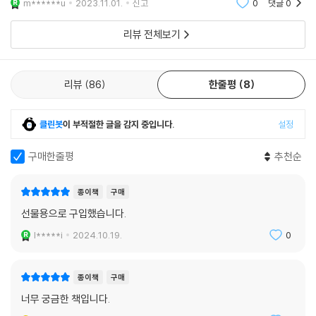
m******u
2023.11.01.
신고
0
댓글
0
가만가만 낮은 목소리로 말을 걸어온다.
리뷰 전체보기
고달프고 곤혹스럽다고,
서글프고 시무룩하고 뼈아프다고,
쓰라리고 암담하고 울적하다고,
리뷰
86
한줄평
8
문득문득 번져오는 마음도 내 마음이라고.
클린봇
이 부적절한 글을 감지 중입니다.
설정
괜찮다고 감미롭다고 값지다고,
기운차다고 근사하다고 끄떡없다고,
구매한줄평
추천순
대견하고 벅차고 아름답고 향기롭다고,
문득문득 스며드는 마음이 내 마음이라고.
종이책
구매
기왕이면 주저앉지 말고
선물용으로 구입했습니다.
팬파이프 같은 볕이 드는 계단 위로
l*****i
2024.10.19.
0
피아노 소리처럼 경쾌하게 올라가보자고,
마음이 몸의 어깨를 펴주고 걸음을 내딛는다.
종이책
구매
너무 궁금한 책입니다.