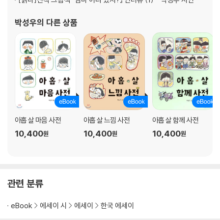
끄떡없다: 다소 당혹스러워하기는 했어도
나약하다: 흔들리거나 흔들어보거나
박성우
의 다른 상품
냉정하다: 발등 위로 떨어지는 차가운 말
넉넉하다: 바다를 보다가 바다가 되어
느긋하다: 더딘 걸음이었지만 그새 여기까지
다급하다: 머릿속은 하얗거나 까맣고
단단하다: 조급하지 않게 세상으로 나아가면서
달콤하다: 너와 내가 함께하는 시간이
대견하다: 나의 어깨를 토닥여주고 싶은 밤
더럽다: 아무렇지 않게 보여주는 너의 험한 모습
아홉 살 마음 사전
아홉 살 느낌 사전
아홉 살 함께 사전
두렵다: 무심히 먼 날들을 떠올리다보면
10,400
10,400
10,400
원
원
원
따끈하다: 얼었던 몸이 스르륵 풀리면서
막막하다: 별다른 방법이 떠오르지도 않아
머쓱하다: 괜히 한마디 툭 던졌다가 갑자기
몽롱하다: 창가 빗물과 창밖 불빛이 아른아른
관련 분류
무감각하다: 귓속으로 들어오지 않는 말
무겁다: 생각이 쌓여 흔들리면서
eBook
에세이 시
에세이
한국 에세이
무기력하다: 아무런 기운도 힘도 없어서