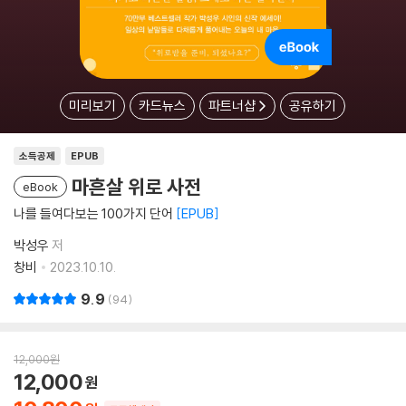
미리보기
카드뉴스
파트너샵
공유하기
소득공제
EPUB
마흔살 위로 사전
eBook
나를 들여다보는 100가지 단어
EPUB
박성우
저
창비
2023.10.10.
9.9
94
12,000
원
12,000