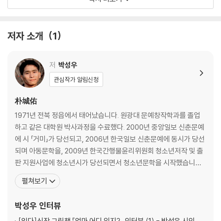
갑작스럽다: 이제 자리 좀 잡나 싶었는데
값지다: 무기력하게 보내던 시절에 비하면
개운하다: 아무 생각 없이 푹 자고 일어나니
저자 소개
1
거북하다: 숨겨져 있는 가시가 선명히 보여
겸연쩍다: 아무도 눈길조차 주지 않아서
경쾌하다: 잎과 잎을 슬쩍슬쩍 흔들어 부딪치며
저
박성우
고달프다: 몸살에 걸린 몸이 나를 끌고
관심작가 알림신청
고소하다: 안타깝긴 해도 속이 다 시원하게
고약하다: 그저 보고만 있을 수 없을 만큼
朴城佑
고요하다: 말없이 제 할 일 해내는 것들은
1971년 전북 정읍에서 태어났습니다. 원광대 문예창작학과를 졸업
곤혹스럽다: 이러지도 저러지도 못하고
하고 같은 대학원 박사과정을 수료했다. 2000년 중앙일보 신춘문예
공손하다: 으레 함부로 말하거나 행동하지 않고
에 시 「거미」가 당선되고, 2006년 한국일보 신춘문예에 동시가 당선
과감하다: 거침없이 성큼성큼 뻗어가면서
되며 아동문학을, 2009년 한국간행물윤리위원회 청소년저작 및 출
관대하다: 기꺼이 더 지친 사람을 쉬게
판 지원사업에 청소년시가 당선되면서 청소년문학을 시작했습니다.
괜찮다: 여기까지 온 게 어디인가
걷는 것을 좋아하는 시인이다. 책을 통해 독자들의 마음에 한 발짝 더
펼쳐보기
구차하다: 주저리주저리 말할수록 자꾸
다가서고 싶습니다. 시집 『거미』, 『가뜬한 잠』, 『웃는 연습』, 『자두나
귀찮다: 어디에든 숨어들고 싶을 만큼
무 정류장』, 동시집 『불량 꽃게』, 『우리 집 한 바퀴』, 『동물 학교 한 바
박성우
인터뷰
근사하다: 한걸음 더 내 안으로 들어온 너
퀴』, 『박성우 시인의 첫말
기운차다: 아직 닿아본 적 없는 지점을 향해
[읽다]
신작 그림책 『엄마 어디 있지?』 인터뷰 (1) - 박성우 시인