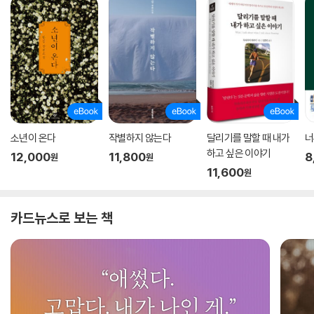
소년이 온다
작별하지 않는다
달리기를 말할 때 내가
너
하고 싶은 이야기
12,000
11,800
8
원
원
11,600
원
카드뉴스로 보는 책