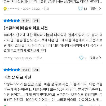
에필로그
맞춤한 토닥임이라 할 수 있겠다. 『마흔살 위로 사전』은 제목에서 알 수 있
놓은 여러 상황에서 나와 비슷한 감정에서는 공감하기도 하면서 편안하고
듯이 “책임을 지는 나이”(정호승)인 40대를 위해 쓰였다고 할 수 있다. 하
재미있게 읽었다.갑갑하다- 몸이 아파서 자유롭게 외출도 못하고 집에만
k*****3
2024.02.22.
신고
13
댓글
1
있을 때, 옷은 점점
지만 무언가를 책임지고 있다면 이 책의 위로는 누구에게나 유효하다. 일
상에서 겪는 환희와 좌절의 격랑은 꼭 40대만 겪는 것이 아니기 때문이다.
종이책
구매
그렇기 때문에 이 책은 마흔을 앞둔, 혹은 사십대를 지난 독자에게도 진한
[북클러버]마흔살 위로 사전
감동을 선사할 것이다.
100가지 단어에 대한 해석과 예문이 나와있다. 편하게 읽어보기 좋다. 몇
가지 단어들은 울림도 있다. 책에 나온 단어에 대한 예문에서 내 모습이 보
아름드리 소나무에 기대 밀물로 물러가는 희미한 바다를 바라보다가 가만
일 때가 있어 웃다가 울다가. 단어에 대한 해석이 시적이어서 더 공감되고
히 손을 뻗어 소나무의 등에 가만, 손을 얹어본다. 까칠한 듯 든든한 이 느
곁에 두고 편하게 펼쳐보게 된다.
낌은 뭐지? 굳고 곧고 믿음직스러운 것들은 대체로 말없이 제 할 일을 해낸
다.
l****y
2024.06.27.
신고
0
댓글
0
―마음 곁에 마음을(「고요하다」) 전문
종이책
구매
작가의 말
마흔 살 위로 사전
박성우 작가가 쓴 신간 소설... 마흔 살 위로 사전.. 마흔이 되니.. 이런 책들
마음은 눈에 보이지 않지만
이 눈에 확 들어온다... 나를 들여다 보는 100가지 단어.. 벌서부터 끌린다...
내 하루하루를 들여다보면 보인다.
어떤 단어든.. 나에게 끼워 맞춰보려고 노력한다.. 보편성도 있겠지만.. 독
특성도 있겠지... 100가지 단어를 보며.. 그리고 읽으며.. 마음에 와 닿게 하
마음의 등을 가만히 어루만져주면
며... 진정 나를 위로 해 본다... 토닥토닥..