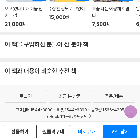
보고 있나요 내 마음 넘
수상할 정도로 고양이
요즘 나는 이렇게 지낸
말
치는 걸
다
1
15,000
원
21,000
7,500
6
원
원
이 책을 구입하신 분들이 산 분야 책
이 책과 내용이 비슷한 추천 책
로그인
최근 본 상품
주문/배송
고객센터 1544-3800
티켓 1544-6399
중고샵 1566-4295
eBook 1:1문의/채팅상담
예스이십사(주) 사업자 정보
선물하기
원클릭구매
바로구매
카트담기
이용약관
개인정보처리방침
청소년보호정책