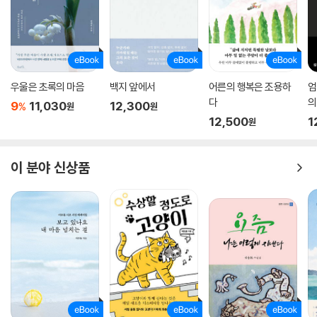
우울은 초록의 마음
백지 앞에서
어른의 행복은 조용하
엄
다
의
9
11,030
12,300
%
원
원
12,500
1
원
이 분야 신상품