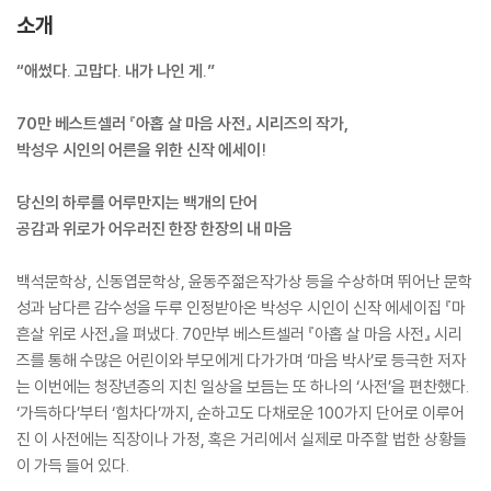
소개
“애썼다. 고맙다. 내가 나인 게.”
70만 베스트셀러 『아홉 살 마음 사전』 시리즈의 작가,
박성우 시인의 어른을 위한 신작 에세이!
당신의 하루를 어루만지는 백개의 단어
공감과 위로가 어우러진 한장 한장의 내 마음
백석문학상, 신동엽문학상, 윤동주젊은작가상 등을 수상하며 뛰어난 문학
성과 남다른 감수성을 두루 인정받아온 박성우 시인이 신작 에세이집 『마
흔살 위로 사전』을 펴냈다. 70만부 베스트셀러 『아홉 살 마음 사전』 시리
즈를 통해 수많은 어린이와 부모에게 다가가며 ‘마음 박사’로 등극한 저자
는 이번에는 청장년층의 지친 일상을 보듬는 또 하나의 ‘사전’을 편찬했다.
‘가득하다’부터 ‘힘차다’까지, 순하고도 다채로운 100가지 단어로 이루어
진 이 사전에는 직장이나 가정, 혹은 거리에서 실제로 마주할 법한 상황들
이 가득 들어 있다.