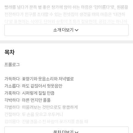
빨래를 널다가 문득 볕 좋은 창가에 앉아 쉬는 마음은 ‘감미롭다’로, 원룸을
전전하다가 친구를 초대할 수 있는 전셋집이 생겼을 때의 마음은 ‘대견하
다’로 표현하는 식이다. 단어와 상황의 조화가 절묘한데, 공감 가는 하나하
나의 에피소드를 읽으며 독자들은 어렴풋할 뿐 정확하게 알 길 없었던 자
소개 더보기
신의 마음을 돌아보게 된다. 이 사전을 읽고 “나에게 내 마음을 표현할 단
어가 너무나도 부족했음을 절감했다”(김형석 작곡가)라는 고백에 많은 이
들이 공감하는 것도 이 때문이다.
목차
지금의 기분을 찾아가며 발췌해 읽으면 독자들은 내 마음에 꼭 맞는 언어
프롤로그
의 처방전을 제공받는 느낌을 받을 것이며, 처음부터 끝까지 읽어나가면
잔잔한 파도처럼 마음을 다독이는 휴식을 선물받는 느낌을 받을 것이다.
가득하다: 꽃향기와 웃음소리와 저녁별로
어느 쪽을 선택하든 좋다. 이 책은 독자들의 하루를 어루만지며 “위로와 격
가소롭다: 하도 같잖아서 헛웃음만
려와 사랑의 인생사전”(정호승 시인)으로 오래 곁에 머물 테니 말이다.
가혹하다: 시퍼렇게 질릴 만큼
각박하다: 마른 먼지만 풀풀
각별하다: 떠올려보는 것만으로도 뭉클하게
간절하다: 두 손을 모으고 우두커니
감미롭다: 잔물결을 스친 바람이 꽃가지를 흔들 때
갑갑하다: 도무지 출구가 보이지 않아
목차 더보기