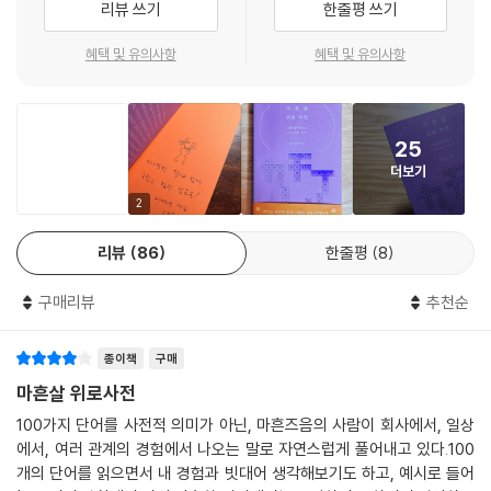
리뷰 쓰기
한줄평 쓰기
참담하다: 어두운 창고 같은 직장에 갇혀
처량하다: 특별한 일 하나 없이
: 향기롭다는 것은, 어렴풋하게나마 어떻게 살아가야 할지를 알아간다는
혜택 및 유의사항
혜택 및 유의사항
초라하다: 커 보이기만 하던 존재가 되고 보니
것.
초조하다: 입이 바싹바싹 타들어가면서
우리는 모두 자신만 모르는 향기를 만들어가고 있다.
촉촉하다: 이미 내 마음에 닿아 있는 너
25
편안하다: 금요일 저녁의 내 집처럼
『마흔살 위로 사전』에는 이렇듯 일상 순간순간의 마음이 참신한 비유에 담
더보기
평화롭다: 수고로움이 주고 간 시간
겨 있다. 긍정적인 마음 50가지, 부정적인 마음 50가지를 균형 있게 나누
포근하다: 봄볕에 기댄 너와 내가
고 알차게 선별할 수 있었던 것은 오랫동안 사람의 마음을 들여다봐온 저
2
하염없다: 강 언덕 바위에 팔베개하고 누워
자의 내공 덕분이다. “그만 아파하기로 한다. 나만 아파서”(「분하다」 부분)
리뷰
86
한줄평
8
한심스럽다: 리모컨이나 눌러대고 있는 내가
같은 다독임도, “상처와 통증은 처음 유발 지점으로 돌아가려는 습성이 있
향기롭다: 내 안에 들어 있는 네가
다”(「뼈아프다」 부분)는 통찰도, “‘창고’ 앞에 ‘보물’이라는 글자를 써넣어
구매리뷰
추천순
허전하다: 빈자리가 너무 커서
본다”(「참담하다」 부분)는 위로도 모두 저자의 이러한 공력 덕분에 더욱
환하다: 구겨진 마음이 펴지면서
따뜻하게 빛을 발한다.
후련하다: 한여름에 쏟아지는 소나기처럼
종이책
구매
후회스럽다: 순간을 순간적으로 놓치고
각 단어마다 붙은 ‘마음 곁에 마음을’이라는 별도의 읽을거리는 이 에세이
마흔살 위로사전
힘겹다: 흔들리고 넘어지면서
집의 백미라 할 만하다. 한편의 시가 되기도 하고 하루의 명상이 되기도 하
100가지 단어를 사전적 의미가 아닌, 마흔즈음의 사람이 회사에서, 일상
힘차다: 팔을 쭉 뻗어올리며
는 이 짧은 글은 너무 무겁지도 장엄하지도 않게 조용한 반성과 다정한 위
에서, 여러 관계의 경험에서 나오는 말로 자연스럽게 풀어내고 있다.100
로로 가슴에 내려앉는다. 볼 것도 읽을 것도 너무 많은 요즘 우리들에게 꼭
개의 단어를 읽으면서 내 경험과 빗대어 생각해보기도 하고, 예시로 들어