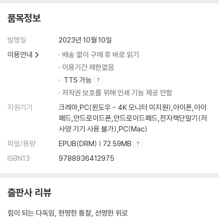
무례하다: 끝나기도 전에 말을 끊고 들어와
무안하다: 어디에 시선을 두어야 할지 모르겠어서
품목정보
벅차다: 폴짝 뛰어오르면 하늘이 닿을 만큼
부담스럽다: 한 발짝 다가오면 세 발짝 뒤로
발행일
2023년 10월 10일
부당하다: 아무리 생각하고 생각해봐도
이용안내
배송 없이 구매 후 바로 읽기
부질없다: 이제 와서 괜히 후회하는 척하지 마라
이용기간 제한없음
분하다: 잠시도 견딜 수 없이
TTS 가능
불편하다: 밥이 넘어가지 않을 정도로
저작권 보호를 위해 인쇄 기능 제공 안함
비굴하다: 굽실굽실 허리를 굽혀가며
비참하다: 내 바로 앞에서 지하철 막차는 가고
지원기기
크레마,PC(윈도우 - 4K 모니터 미지원),아이폰,아이
뻔뻔하다: 부끄러움을 모르는 너
패드,안드로이드폰,안드로이드패드,전자책단말기(저
사양 기기 사용 불가),PC(Mac)
뼈아프다: 별거 아니겠지 하고 넘어갔던 일
사랑스럽다: 이미 내 안에 들어와 있는 너
파일/용량
EPUB(DRM) | 72.59MB
서글프다: 마음 털어놓을 사람 하나 없이
ISBN13
9788936412975
서운하다: 바쁘다는 핑계로 신경도 쓰지 않아
서투르다: 표현하고 싶은데 어색하기만 해서
시무룩하다: 아직 적응이 되지 않아서
출판사 리뷰
쑥스럽다: 아직은 아니라는 생각이어서
쓰라리다: 아직 인정할 수 없는 마음이
힘이 되는 다독임, 현명한 통찰, 선명한 위로