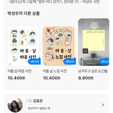
[읽다]
신작 그림책 『엄마 어디 있지?』 인터뷰 (1) - 박성우 시인
박성우
의 다른 상품
아홉 살 마음 사전
아홉 살 느낌 사전
남겨두고 싶은 순간들
10,400
10,400
8,800
원
원
원
그림
김효은
관심작가 알림신청