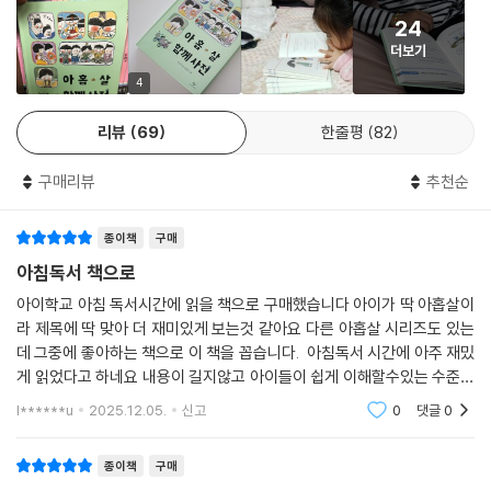
24
『아홉 살 함께 사전』은 다양한 인간관계 속에서 자주 쓰이는 표현과 그 표
더보기
현이 활용되는 구체적인 상황을 함께 소개한다. ‘부탁하다’라는 표현은 원
피스 뒷면에 달린 단추를 언니에게 채워 달라고 말하는 상황, 신발을 고쳐
4
신는 동안 친구에게 신발주머니를 들어 달라고 이야기하는 상황, 구구단을
리뷰
69
한줄평
82
외우면서 혹시 틀리는 부분이 있는지 누나에게 봐 달라고 말하는 상황 등
과 함께 소개된다. ‘사과하다’는 다투고 나서 며칠 동안 말을 하지 않는 친
구매리뷰
추천순
구에게 말을 건네는 상황, 친구에게 나쁜 말을 했던 일을 잘못했다고 하는
상황, 장난을 쳐서 울음을 터뜨린 동생에게 미안하다고 말하는 상황이 함
종이책
구매
께 제시되기도 한다. 『아홉 살 함께 사전』을 통해 독자는 책에서 다룬 표현
과 비슷한 상황을 접했을 때 알맞은 표현으로 좀 더 자신감 있고 자연스럽
아침독서 책으로
게 다른 사람과 소통할 수 있을 것이다. 적극적인 소통은 올바른 상황 인지
아이학교 아침 독서시간에 읽을 책으로 구매했습니다 아이가 딱 아홉살이
와 다른 사람과의 관계를 더욱 돈독히 하는 데도 도움이 된다. 친구나 가족
라 제목에 딱 맞아 더 재미있게 보는것 같아요 다른 아홉살 시리즈도 있는
이 자신에게 실수를 했을 때 ‘약점이나 잘못을 덮어 주다’라는 뜻의 ‘감싸
데 그중에 좋아하는 책으로 이 책을 꼽습니다. 아침독서 시간에 아주 재밌
다’라는 표현을 써서 너그럽게 대하고, 슬퍼하는 사람과 마주쳤을 때는 ‘따
게 읽었다고 하네요 내용이 길지않고 아이들이 쉽게 이해할수있는 수준입
뜻한 말과 행동으로 슬픔을 달래다’라는 뜻을 가진 ‘위로하다’라는 표현을
니다
l******u
2025.12.05.
신고
0
댓글
0
이해하고 따뜻한 말을 건넨다면 전보다 타인과 더욱 가까워질 수 있을 것
이다. 다양한 사람들과 관계를 돈독히 해 나가는 과정은 자신의 내면까지
종이책
구매
풍성하게 할 것이다.