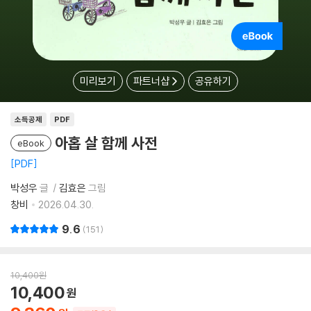
미리보기
파트너샵
공유하기
소득공제
PDF
아홉 살 함께 사전
eBook
PDF
박성우
글
김효은
그림
창비
2026.04.30.
9.6
151
10,400
원
10,400