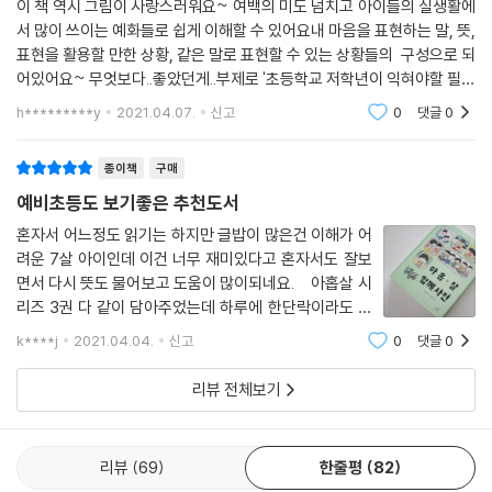
이 책 역시 그림이 사랑스러워요~ 여백의 미도 넘치고 아이들의 실생활에
서 많이 쓰이는 예화들로 쉽게 이해할 수 있어요내 마음을 표현하는 말, 뜻,
표현을 활용할 만한 상황, 같은 말로 표현할 수 있는 상황들의 구성으로 되
어있어요~ 무엇보다..좋았던게..부제로 '초등학교 저학년이 익혀야할 필수
단어 80개', '초등교과서 필수단어 80' 이라는 등의 표현이 없어서 좋았어
h*********y
2021.04.07.
신고
0
댓글
0
요^^ 작가님
종이책
구매
예비초등도 보기좋은 추천도서
혼자서 어느정도 읽기는 하지만 글밥이 많은건 이해가 어
려운 7살 아이인데 이건 너무 재미있다고 혼자서도 잘보
면서 다시 뜻도 물어보고 도움이 많이되네요. 아홉살 시
리즈 3권 다 같이 담아주었는데 하루에 한단락이라도 읽
자고 했는데 혼자서 몇개씩 읽는지 모르겠어요. 뺵빽한
k****j
2021.04.04.
신고
0
댓글
0
글씨가 아니라서 아이들에게 부담이 없나봐요. 자긴 9
살 아닌데 아홉살 사전
리뷰 전체보기
리뷰
69
한줄평
82