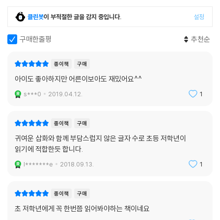
클린봇
이 부적절한 글을 감지 중입니다.
설정
구매한줄평
추천순
종이책
구매
아이도 좋아하지만 어른이보아도 재밌어요^^
s***0
2019.04.12.
1
종이책
구매
귀여운 삽화와 함께 부담스럽지 않은 글자 수로 초등 저학년이
읽기에 적합한듯 합니다.
l*******e
2018.09.13.
1
종이책
구매
초 저학년에게 꼭 한번쯤 읽어봐야하는 책이네요