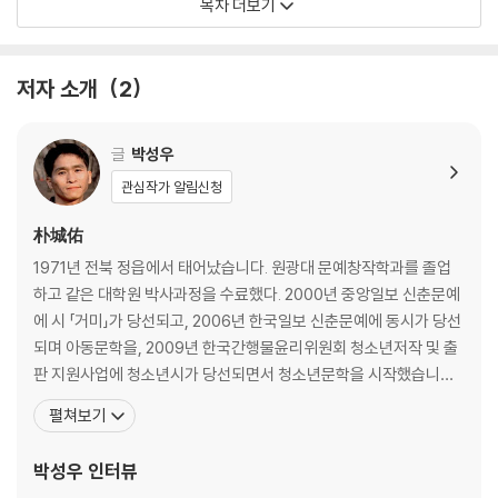
목차 더보기
/ 찬성하다 / 참다 / 칭찬하다 / 탓하다 / 털어놓다 / 피하다 / 함께하다 / 헤
어지다 / 화해하다
저자 소개
2
글
박성우
관심작가 알림신청
朴城佑
1971년 전북 정읍에서 태어났습니다. 원광대 문예창작학과를 졸업
하고 같은 대학원 박사과정을 수료했다. 2000년 중앙일보 신춘문예
에 시 「거미」가 당선되고, 2006년 한국일보 신춘문예에 동시가 당선
되며 아동문학을, 2009년 한국간행물윤리위원회 청소년저작 및 출
판 지원사업에 청소년시가 당선되면서 청소년문학을 시작했습니다.
걷는 것을 좋아하는 시인이다. 책을 통해 독자들의 마음에 한 발짝 더
펼쳐보기
다가서고 싶습니다. 시집 『거미』, 『가뜬한 잠』, 『웃는 연습』, 『자두나
무 정류장』, 동시집 『불량 꽃게』, 『우리 집 한 바퀴』, 『동물 학교 한 바
박성우
인터뷰
퀴』, 『박성우 시인의 첫말