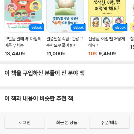
고민을 말해 봐! 마법의
알쏭달쏭 속담 · 관용구
선생님, 이럴 땐 어떻게
참
마음 우체통
수학으로 풀어 봐!
해요?
1
13,440
11,000
10
9,450
%
원
원
원
이 책을 구입하신 분들이 산 분야 책
이 책과 내용이 비슷한 추천 책
로그인
최근 본 상품
주문/배송