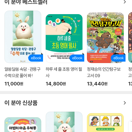
이 분야 베스트셀러
알쏭달쏭 속담 · 관용구
하루 세 줄 초등 영어 필
정재승의 인간탐구보
정
수학으로 풀어 봐!
사
고서 09
고
11,000
14,800
13,440
1
원
원
원
이 분야 신상품