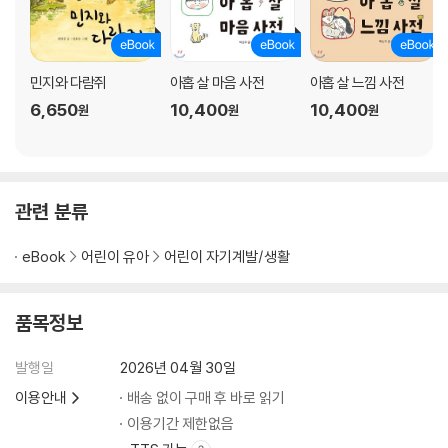
민지와 다람쥐
아홉 살 마음 사전
아홉 살 느낌 사전
6,650
10,400
10,400
원
원
원
관련 분류
eBook
어린이 유아
어린이 자기계발/생활
품목정보
발행일
2026년 04월 30일
이용안내
배송 없이 구매 후 바로 읽기
이용기간 제한없음