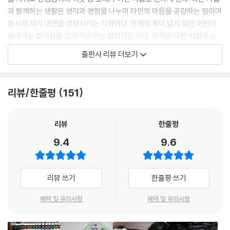
과 함께하는 생활은 생각과 경험을 나누며 타인의 마음을 공감하는 일이며
동시에 자기 내면을 성장시키는 기회이다. 관계의 폭이 넓지 않은 어린이
들에게는 호기심을 크게 자극하는 일이기도 하다. 하지만 다른 사람과 소
통하는 일은 만만치 않다. 다른 사람과 의사소통하는 데 필요한 표현을 충
출판사 리뷰 더보기
분히 알고 있지 못한 어린이들은 표현에 서툴다. 그래서 다른 사람과의 관
계에 어려움을 겪기도 하고 관계 맺는 것을 주저하기도 한다. 『아홉 살 함
께 사전』은 ‘가까이하다’부터 ‘화해하다’까지 다양한 인간관계에서 사용되
리뷰/한줄평
151
는 표현 80개를 사전처럼 가나다순으로 담아낸 책으로, 어린이들이 일상
에서 자주 마주치는 상황과 이때 활용할 수 있는 표현을 소개한다. 어린 독
자들은 간결하면서도 감성적인 글과 생생하고 정감 넘치는 그림으로 표현
리뷰
한줄평
된 상황에 공감하면서, 자신의 의사를 능숙하게 표현하는 방법은 물론 다
9.4
9.6
른 사람을 이해하고 배려하는 마음을 배울 수 있다. 또한 설명을 읽으며 정
확한 뜻을 이해하고 구체적인 활용법까지 익힐 수 있다는 점은 『아홉 살 함
께 사전』의 특장점이다. 어린 독자들이 다른 사람과 자연스럽게 소통하며
리뷰 쓰기
한줄평 쓰기
함께 어우러져 살아가는 법을 익히는 데 큰 도움이 될 것이다.
혜택 및 유의사항
혜택 및 유의사항
“더 자신감 있게, 더 자연스럽게 표현하고 싶어!”
다양하고 구체적인 상황을 담은 사전