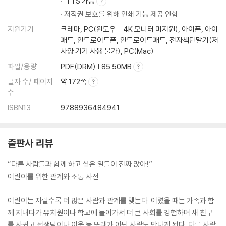
TTS 가능
저작권 보호를 위해 인쇄 기능 제공 안함
지원기기
크레마, PC(윈도우 - 4K 모니터 미지원), 아이폰, 아이
패드, 안드로이드폰, 안드로이드패드, 전자책단말기(저
사양 기기 사용 불가), PC(Mac)
파일/용량
PDF(DRM) | 85.50MB
글자 수/ 페이지
약 172쪽
수
ISBN13
9788936484941
출판사 리뷰
“다른 사람들과 함께 하고 싶은 일들이 진짜 많아!”
어린이를 위한 관계와 소통 사전
어린이는 자랄수록 더 많은 사람과 관계를 맺는다. 어렸을 때는 가족과 함
께 지내다가 유치원이나 학교에 들어가서 더 큰 사회를 경험하며 새 친구
를 사귀고 선생님이나 이웃 등 또래가 아닌 사람도 만나게 된다. 다른 사람