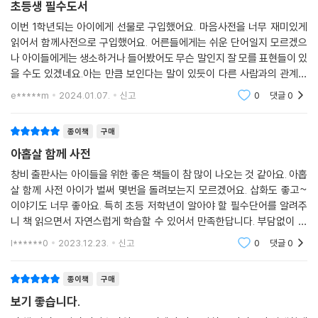
초등생 필수도서
재치 있는 문장과 따스한 그림의 만남
이번 1학년되는 아이에게 선물로 구입했어요. 마음사전을 너무 재미있게
읽어서 함께사전으로 구입했어요. 어른들에게는 쉬운 단어일지 모르겠으
시인 박성우와 화가 김효은이 다시 뭉쳤다!
나 아이들에게는 생소하거나 들어봤어도 무슨 말인지 잘 모를 표현들이 있
을 수도 있겠네요.아는 만큼 보인다는 말이 있듯이 다른 사람과의 관계에
『아홉 살 마음 사전』에서 아름다운 협업을 보여 준 시인 박성우와 화가 김
서 활용되는 단어들을 많이 배운다면 학교생활에 더 도움이 되지 않을까
효은이 다시 한번 뭉쳤다. 간결하고 유머러스한 글로 아이들의 마음을 잘
e*****m
2024.01.07.
신고
0
댓글
0
하는 생각이 듭니다초
그려 내는 박성우 시인은 아홉 살 무렵의 어린이들이 다른 사람과 생활하
면서 겪을 법한 다양한 상황을 생생한 문체로 그려 낸다. 시인은 80개의 다
종이책
구매
채로운 표현을 통해 다른 사람과 ‘함께’ 살아가는 법을 배우는 길로 어린 독
아홉살 함께 사전
자들을 안내한다. 김효은 작가는 어린이들이 만나는 여러 사람들과 세상
창비 출판사는 아이들을 위한 좋은 책들이 참 많이 나오는 것 같아요. 아홉
풍경을 따뜻하고 섬세한 그림으로 펼쳐 보인다. 어린이 독자들이 자신의
살 함께 사전 아이가 벌써 몇번을 돌려보는지 모르겠어요. 삽화도 좋고~
이야기라고 느낄 만큼 실감 나는 문장과 사실적인 그림은 다른 사람과 관
이야기도 너무 좋아요. 특히 초등 저학년이 알아야 할 필수단어를 알려주
계 맺기를 주저하던 어린이들이 두려움을 떨쳐 내는 데 큰 도움이 될 것이
니 책 읽으면서 자연스럽게 학습할 수 있어서 만족한답니다. 부담없이 읽
다.
기에도 좋고 꼭 9살 아니더러ㅏ도 미취학 아동도 읽기 좋은 책이랍니다.
l******0
2023.12.23.
신고
0
댓글
0
창비출판
종이책
구매
보기 좋습니다.