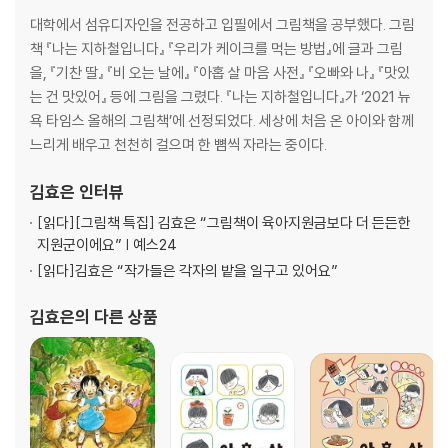
대학에서 섬유디자인을 전공하고 입필에서 그림책을 공부했다. 그림
책 『나는 지하철입니다』 『우리가 케이크를 먹는 방법』에 글과 그림
을, 『기찬 딸』 『비 오는 날에』 『아홉 살 마음 사전』 『오빠와 나』 『맛있
는 건 맛있어』 등에 그림을 그렸다. 『나는 지하철입니다』가 ‘2021 뉴
욕 타임스 올해의 그림책’에 선정되었다. 세상에 처음 온 아이와 함께
느리게 배우고 천천히 걸으며 한 뼘씩 자라는 중이다.
김효은
인터뷰
[읽다]
[그림책 특집] 김효은 “그림책이 육아지원금보다 더 든든한
지원군이에요” | 예스24
[읽다]
김효은 “작가들은 각자의 밭을 일구고 있어요”
김효은
의 다른 상품