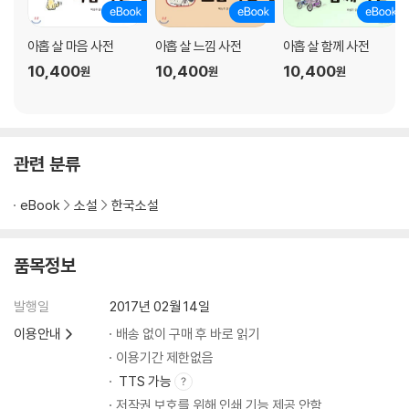
귀 잡힌 토끼
속으로 막
아홉 살 마음 사전
아홉 살 느낌 사전
아홉 살 함께 사전
참깨
10,400
10,400
10,400
원
원
원
3부 눈싸움
입
관련 분류
기억의 힘
구둣방 할아버지 앞치마
eBook
소설
한국소설
애매한 치킨
내 짝 유나
눈싸움
품목정보
겨울 방학
오토바이
발행일
2017년 02월 14일
웹툰
이용안내
배송 없이 구매 후 바로 읽기
우리 반 꼴통
이용기간 제한없음
우리 엄마
TTS 가능
숨을 크게
저작권 보호를 위해 인쇄 기능 제공 안함
아빠