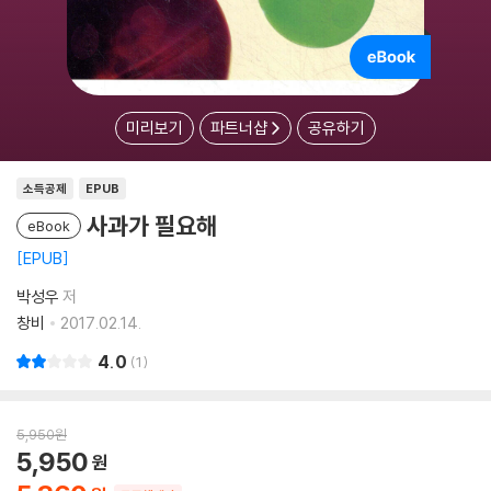
미리보기
파트너샵
공유하기
소득공제
EPUB
사과가 필요해
eBook
EPUB
박성우
저
창비
2017.02.14.
4.0
1
5,950
원
5,950