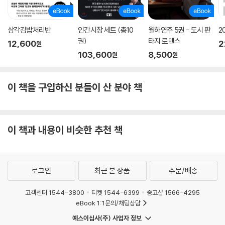
에도 꼭 같이 가자,”(「겨울 방학」)
위로를 건네는 상황도 겪는다. 그리고 새엄마에게 “엄마, 나한테 뭐라 해도
삼각김밥처리반
인간시장 세트 (총10
월하연주 5권 - 도시 판
2
괜찮아!/난 엄마 딸이잖아 엄마는 내 엄마잖아.”(「우리 엄마」) 말해 주고
권)
타지 로맨스
12,600
2
원
싶다는 아이, 학교 폭력을 견디다 못해 옥상 난간에 섰다가 용기 내어 경찰
103,600
8,500
원
원
서로 전화한 뒤 “뜨건 눈물이 시원시원 터져 나와 흐르”(「숨을 크게」)는 제
모습을 발견하는 아이가 있다.
이 책을 구입하신 분들이 산 분야 책
한국 서정시의 맥을 이어 온 박성우 시인은 이러한 10대의 고민을 외면하
지 않으며, 그 슬픔 어린 목소리에 가만가만 귀를 기울인다. 그리고 청소년
고유의 말법을 살려 ‘시’라는 언어로 기록한다. 그곳에는 “불화 못지않은
이 책과 내용이 비슷한 추천 책
교감과 화해의 시들이 있고, 나 아닌 타자를 따듯하게 감싸 안는 사랑의 시
들이 있으며, 어둡고 안으로 닫혀 있는 시보다 유쾌 발랄한, 밖으로 한껏 열
려 있는 시들”(김제곤 문학평론가, 해설)이 있기에 코끝 찡한 감동을 전한
로그인
최근 본 상품
주문/배송
다. 성장의 과정 속에서 한껏 푸르러져 가는 아이들의 모습이 건강하고 아
름답다.
고객센터 1544-3800
티켓 1544-6399
중고샵 1566-4295
eBook 1:1문의/채팅상담
걱정 마, 걱정 말고 힘내//니가 그늘을 가지고 있다는 것은/니가 지금 밝은
예스이십사(주) 사업자 정보
곳에 있다는 증거이니까 ―「걱정 마」 전문