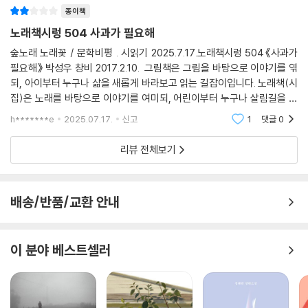
이 내 곁으로 와 ‘단짝’이 되는 특별한 경험을 할 수 있을 것이다.
종이책
노래책시렁 504 사과가 필요해
한여름 녹음처럼 푸르게 성장하는 아이들
숲노래 노래꽃 / 문학비평 . 시읽기 2025.7.17.노래책시렁 504《사과가
필요해》 박성우 창비 2017.2.10. 그림책은 그림을 바탕으로 이야기를 엮
『사과가 필요해』에는 유독 ‘파란색’이 두드러진다. 파랑은 유쾌하고 발랄
되, 아이부터 누구나 삶을 새롭게 바라보고 읽는 길잡이입니다. 노래책(시
한 청소년의 감성을 상징하는 동시에 푸르른 녹음처럼 뻗어 나가는 성장의
집)은 노래를 바탕으로 이야기를 여미되, 어린이부터 누구나 살림길을 다
과정을 뜻하기도 한다. 이러한 파랑은 풋풋한 첫사랑과 어우러지면서 더욱
시 마주하고 읽는 길동무입니다. 이 얼거리는 그저 마땅하면서 쉬운데, 막
h*******e
2025.07.17.
신고
1
댓글
0
감각적으로 표현된다.
상 이 일거리를 잊
리뷰 전체보기
니가 내 마음을 알아주면 나는 페인트 통을 들고 날아오를 거야 니가 가는
길마다, 니가 좋아하는 파란색을 칠해 놓을 거야! ―「난, 니가 좋아」 부분
배송/반품/교환 안내
옷자락을 어정쩡 잡고 있던 미진이가/내 점퍼 주머니에 슬쩍 손을 넣어 왔
다/아아, 얼굴을 살짝 대 오는 느낌도 났다//이 힘은 어디서 오는 걸까/발
에 힘이 잔뜩 들어간 나는/페달을 더 세게 밟아, 바람을 파랗게 갈랐다. ―
이 분야 베스트셀러
「밀착 자전거」 부분
한편 여자아이를 시적 화자로 삼아 자기 몸에 대해 솔직하게 발언하는 시