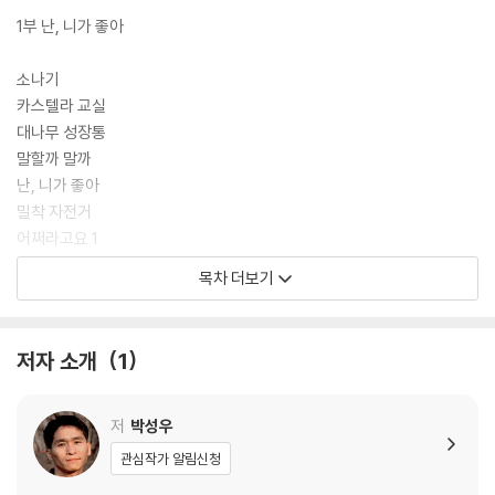
1부 난, 니가 좋아
소나기
카스텔라 교실
대나무 성장통
말할까 말까
난, 니가 좋아
밀착 자전거
어쩌라고요 1
어쩌라고요 2
목차 더보기
19금, 자유 시간
발표, 나만 그런가?
핑계 대지 말고 자리에
저자 소개
1
고양이 학교 회장 선거
아, 예예
머리가 띵해
저
박성우
내 맘대로 속담 공부
관심작가 알림신청
기대되는 걱정