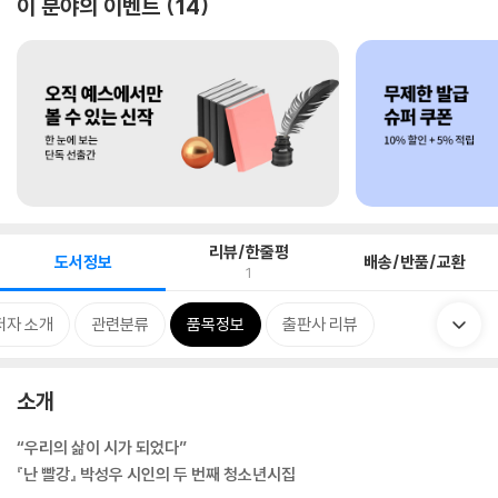
이 분야의 이벤트
14
리뷰/한줄평
도서정보
배송/반품/교환
1
저자 소개
관련분류
품목정보
출판사 리뷰
소개
“우리의 삶이 시가 되었다”
『난 빨강』 박성우 시인의 두 번째 청소년시집