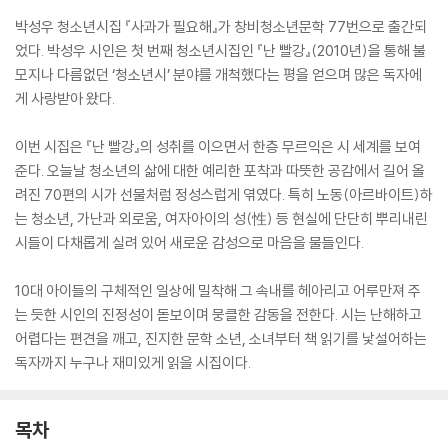
박성우 청소년시집 『사과가 필요해』가 창비청소년문학 77번으로 출간되
었다. 박성우 시인은 첫 번째 청소년시집인 『난 빨강』(2010년)을 통해 불
모지나 다름없던 ‘청소년시’ 분야를 개척했다는 평을 얻으며 많은 독자에
게 사랑받아 왔다.
이번 시집은 『난 빨강』의 성취를 이으면서 한층 무르익은 시 세계를 보여
준다. 오늘날 청소년의 삶에 대한 예리한 포착과 따뜻한 공감에서 길어 올
려진 70편의 시가 선물처럼 정성스럽게 엮였다. 특히 노동(아르바이트)하
는 청소년, 가난과 외로움, 여자아이의 성(性) 등 현실에 단단히 뿌리내린
시들이 다채롭게 실려 있어 새로운 감성으로 마음을 물들인다.
10대 아이들의 구체적인 일상에 밀착해 그 속내를 헤아리고 어루만져 주
는 듯한 시인의 진정성이 돋보이며 뭉클한 감동을 전한다. 시는 난해하고
어렵다는 편견을 깨고, 진지한 문학 소년, 소녀부터 책 읽기를 낯설어하는
독자까지 누구나 재미있게 읽을 시집이다.
목차