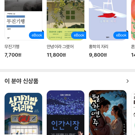
들도 눈에 띈다. 야한 영화를 본 경험을 개성적으로 표현한 「19금, 자유 시
간」이나 여자아이들끼리의 몸에 대한 공감을 담은 「생리통」뿐 아니라, 「봤
니? 나는 봤어」 「좀 이상하지 않아?」 등의 시가 2차 성징기를 지나는 여성
청소년의 성을 과감하고 자유롭게 그려 보인다. 이러한 시도는 우리 청소
년시단에도 신선한 활력을 불어넣을 것으로 기대된다.
“간지럽게 주문을 외워 준다
무진기행
안녕이라 그랬어
홍학의 자리
혼
아프지 않을 거라는 마법을”
7,700
11,800
9,800
1
원
원
원
그런데 오늘날 청소년이 겪는 현실은 첫사랑이나 발칙한 호기심과 같이 마
냥 유쾌하지만은 않다. 시인은 갑갑한 현실에 작은 구멍을 내어 해방감을
맛보게 하거나 속 깊은 곳의 고민과 성찰을 밝히는 등 다양한 시로 10대의
이 분야 신상품
마음을 어루만진다.
특히 3부 ‘눈싸움’에 실린 시들에는 현실의 고단함과 싸우는 아이들의 아
픔이 짙게 묻어난다. 아르바이트를 하는 10대들은 친구네 집으로 배달 가
야 하는 일도 생기고(「애매한 치킨」) 교통사고가 났는데 절뚝거리는 자기
보다 넘어진 오토바이를 먼저 살피는 사장도 만나며(「오토바이」) 무례한
손님한테 된통 당하고 힘들어하는 친구를 위해 “우리 돈 많이 벌어서 대학