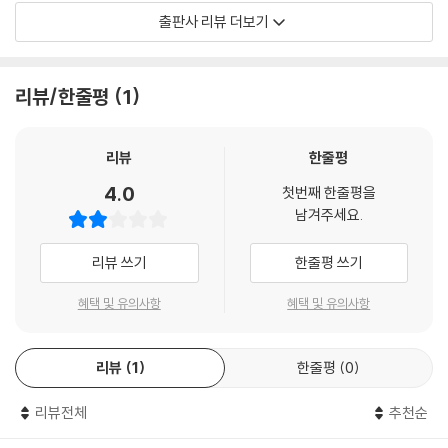
성적 스트레스
무엇보다 이 시들이 생생하게 다가오는 까닭은 시인 자신이 청소년의 정서
출판사 리뷰 더보기
교복과 나
와 감수성에 깊이 동화하면서 10대의 마음을 편견 없이 담아내기 때문이
목줄
다. 청소년기는 “선생님한테 미친 듯이 혼나”고 “바락바락 악을 쓰며 엄마
가출 전말기
한테 대들”(「사과가 필요해」)기도 하지만, “웃으려고 하면 할수록 눈물이
리뷰/한줄평
1
별 없는 밤
더”(「어느 날 갑자기」) 나고 “인생이란 무엇인가 인생은 짧다는데”(「가출
이젠 이상할 것도 없는 시간
전말기」)라며 진지한 고민에도 젖어 드는 시기다. 시인은 그러한 사춘기를
별
지나는 아이들을 너무 밝거나 어두운 모습으로 왜곡하지 않고, 정직하고
리뷰
한줄평
맑은 시심으로 그려 낸다.
4.0
첫번째 한줄평을
해설｜파란색 고양이와 셔플 댄스를_김제곤
남겨주세요.
엄마가 마음 열고 다가오면 엄마한테 막 미안해져/불퉁불퉁 말을 쏘아 대
던 내가 막 부끄러워져/(…)/엄마 나도 사랑해, 엄마를 꼭 껴안고 막 울고
리뷰 쓰기
한줄평 쓰기
싶어져 ―「난 그래」 부분
혜택 및 유의사항
혜택 및 유의사항
밤늦도록 참고서와 예상 문제집을 넘기며/생각이 많아지던 나도 술렁술렁
넘겨 보았던가/용케 잘 견뎌 여기까지 온 내가 초라하게 기특하다/여전히
리뷰
1
한줄평
0
밤하늘에는 별이 없고 바람은 차다
―「별 없는 밤」 부분
리뷰전체
추천순
마치 일기장을 옮긴 듯 솔직하게 쓰인 시들을 통해, 청소년 독자들은 문학