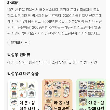
사춘기, 다 짜증 나요
朴城佑
학교 데리고 다녀오겠습니다
1971년 전북 정읍에서 태어났습니다. 원광대 문예창작학과를 졸업
하고 같은 대학원 박사과정을 수료했다. 2000년 중앙일보 신춘문예
2부 봤니? 나는 봤어
에 시 「거미」가 당선되고, 2006년 한국일보 신춘문예에 동시가 당선
되며 아동문학을, 2009년 한국간행물윤리위원회 청소년저작 및 출
유월 소낙비
판 지원사업에 청소년시가 당선되면서 청소년문학을 시작했습니다.
뭐지?
걷는 것을 좋아하는 시인이다. 책을 통해 독자들의 마음에 한 발짝 더
펼쳐보기
그럴 거면 왜 그랬니?
다가서고 싶습니다. 시집 『거미』, 『가뜬한 잠』, 『웃는 연습』, 『자두나
난, 뭐니?
무 정류장』, 동시집 『불량 꽃게』, 『우리 집 한 바퀴』, 『동물 학교 한 바
박성우
인터뷰
생리통
퀴』, 『박성우 시인의 첫말
지켜 줄게요, 선생님
[읽다]
신작 그림책 『엄마 어디 있지?』 인터뷰 (1) - 박성우 시인
애들도 다 해요
봤니? 나는 봤어
박성우
의 다른 상품
엄마도 몰라?
그때그때 달라
그냥 아무거나
생각이 나면
나 홀로 추석
제 말도 좀 들어 줘요