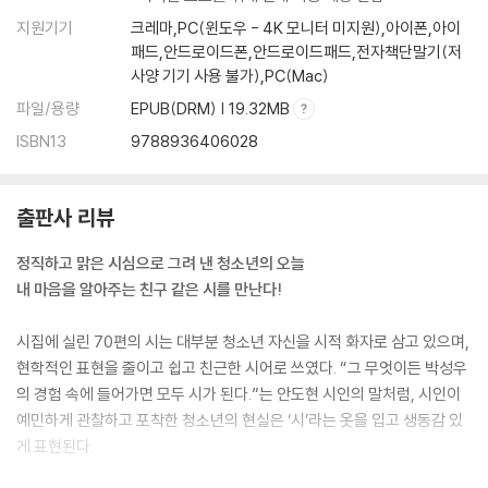
면접
지원기기
크레마,PC(윈도우 - 4K 모니터 미지원),아이폰,아이
친구
패드,안드로이드폰,안드로이드패드,전자책단말기(저
사양 기기 사용 불가),PC(Mac)
멋진 내 가방
달
파일/용량
EPUB(DRM) | 19.32MB
ISBN13
9788936406028
4부 사과가 필요해
수평선
출판사 리뷰
걱정 마
아그배와 개살구와 개복숭과 나
정직하고 맑은 시심으로 그려 낸 청소년의 오늘
교복 셔츠
내 마음을 알아주는 친구 같은 시를 만난다!
좀 이상하지 않아?
어느 날 갑자기
시집에 실린 70편의 시는 대부분 청소년 자신을 시적 화자로 삼고 있으며,
또 생각나는 하루
현학적인 표현을 줄이고 쉽고 친근한 시어로 쓰였다. “그 무엇이든 박성우
사과가 필요해
의 경험 속에 들어가면 모두 시가 된다.”는 안도현 시인의 말처럼, 시인이
난 그래
예민하게 관찰하고 포착한 청소년의 현실은 ‘시’라는 옷을 입고 생동감 있
사과를 먹어
게 표현된다.
보충수업 희망 조사