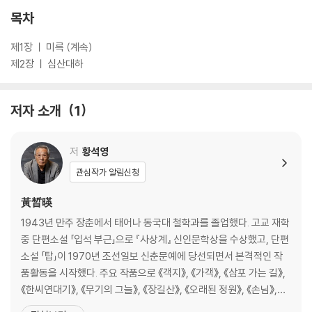
목차
제1장 ㅣ 미륵 (계속)
제2장 ㅣ 심산대하
저자 소개
1
저
황석영
관심작가 알림신청
黃晳暎
1943년 만주 장춘에서 태어나 동국대 철학과를 졸업했다. 고교 재학
중 단편소설 「입석 부근」으로 『사상계』 신인문학상을 수상했고, 단편
소설 「탑」이 1970년 조선일보 신춘문예에 당선되면서 본격적인 작
품활동을 시작했다. 주요 작품으로 《객지》, 《가객》, 《삼포 가는 길》,
《한씨연대기》, 《무기의 그늘》, 《장길산》, 《오래된 정원》, 《손님》,
《모랫말 아이들》, 《심청, 연꽃의 길》, 《바리데기》, 《개밥바라기별》,