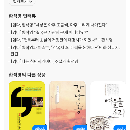
펼쳐보기
《강남몽》, 《낯익은 세상》, 《여울물 소리》, 《해질 무렵》, 《철도원 삼
대》, 《수인》 등이 있다. 1989년 베트남전쟁의 본질을 총체적으로 다
황석영
인터뷰
룬 《무기
[읽다]
황석영 “세상은 아주 조금씩, 아주 느리게 나아진다”
[읽다]
황석영 “결국은 사랑의 문제 아니에요?”
[읽다]
“언제부터 소설이 거짓말의 대명사가 되었나” - 황석영
[읽다]
황석영과 이충호, 『삼국지』의 매력을 논하다 -『만화 삼국지』
완간!
[읽다]
나는 청년작가이다, 소설가 황석영
황석영
의 다른 상품