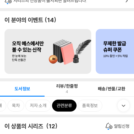
시리즈의 신상품이 출시되면 알려드립니다.
이 분야의 이벤트
14
리뷰/한줄평
도서정보
배송/반품/교환
4
개
목차
저자 소개
관련분류
품목정보
이 상품의 시리즈
12
알림신청