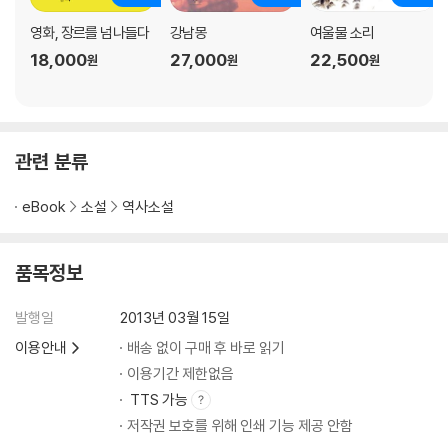
영화, 장르를 넘나들다
강남몽
여울물 소리
18,000
27,000
22,500
원
원
원
관련 분류
eBook
소설
역사소설
품목정보
발행일
2013년 03월 15일
이용안내
배송 없이 구매 후 바로 읽기
이용기간 제한없음
TTS 가능
저작권 보호를 위해 인쇄 기능 제공 안함