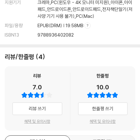
지원기기
크레마,PC(윈도우 - 4K 모니터 미지원),아이폰,아이
패드,안드로이드폰,안드로이드패드,전자책단말기(저
사양 기기 사용 불가),PC(Mac)
파일/용량
EPUB(DRM) | 19.58MB
ISBN13
9788936402082
리뷰/한줄평
4
리뷰
한줄평
7.0
10.0
리뷰 쓰기
한줄평 쓰기
혜택 및 유의사항
혜택 및 유의사항