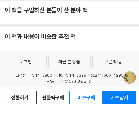
이 책을 구입하신 분들이 산 분야 책
이 책과 내용이 비슷한 추천 책
로그인
최근 본 상품
주문/배송
고객센터 1544-3800
티켓 1544-6399
중고샵 1566-4295
eBook 1:1문의/채팅상담
예스이십사(주) 사업자 정보
선물하기
원클릭구매
바로구매
카트담기
이용약관
개인정보처리방침
청소년보호정책
PC버전
회사소개
거래처관계자께
도서홍보
광고
Copyright © YES24 Corp. All Rights Reserved.
MATOM11