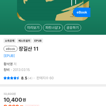
미리보기
파트너샵
공유하기
소득공제
베스트셀러
EPUB
장길산 11
eBook
EPUB
황석영
저
창비
2013.03.15.
8.5
판매지수
60
4
10,400
원
10,400