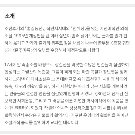
소개
조선후기의 『홍길동전』, 식민지시대의 『임꺽정』을 잇는 기념비적인 의적
소설. 1995년 개정판을 낸 이래 십년이 흘러 낡아 보이는 글자를 읽기 편
하게 옮기고 작가가 줄거리 위주로 장을 새롭게 나누어 끝부분 <종장 귀면
>과 <운주미륵>의 일부를 수정해서 개정판으로 나왔다.
17세기말 숙종조를 배경으로 장길산을 비롯한 수많은 인걸들이 집결하여
형성되는 구월산의 녹림당, 그들이 겪게 되는 파란 곡절과 활빈행을 장쾌
하게 그려낸 이 대하소설은 그 웅대한 규모 속에 조선후기 사회의 세태와
풍속, 제도와 생활상을 풍푸하게 재현할 뿐 아니라 낡은 사회를 개혁하려
는 민중들의 절절한 염원을 실감있게 반영하고 있다. 7,80년대 전개된 진
보적인 사회운동, 그리고 그 바탕을 이룬 치열한 역사의식이 이 작품을 있
게 한 원동력이 되었다. 탁월한 역사적 상상력으로 갖가지 사료(史料)를
활용하면서 수많은 인물들의 활약상과 기구한 운명에의 휩쓸림을 뛰어난
소설가적 솜씨를 발휘하여 묘파한 대작이다.