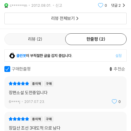
는 그닥 와 닿는 부분이 없고, 그래도 좀 드라마틱하게 적었으면 했던 길
c******m
2012.08.01.
신고
0
댓글
2
산
리뷰 전체보기
리뷰
2
한줄평
2
클린봇
이 부적절한 글을 감지 중입니다.
설정
구매한줄평
추천순
종이책
구매
장편소설 도전중입니다
6****j
2017.07.23.
0
종이책
구매
장길산 조선 3대도적 으로 남다