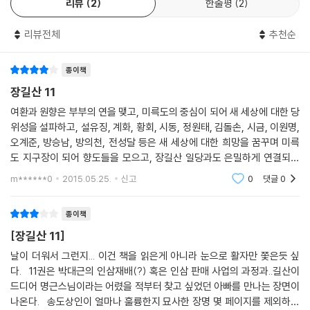
리뷰
2
한줄평
2
리뷰전체
추천순
종이책
장길산 11
여환과 원향은 부부의 연을 맺고, 미륵도의 중심이 되어 새 세상에 대한 당
위성을 설파하고, 설유징, 계화, 황회, 시동, 정원태, 김돌손, 시금, 이원명,
오계준, 방승남, 방의천, 전성달 등은 새 세상에 대한 희망을 꿈꾸며 미륵
도 지구장이 되어 향도들을 모으고, 장길산 일당과도 은밀하게 연결되어
뭔가가 진행될 것으로 보였다.하지만, 미륵도가 설파 했던 '양주 대전리에
m******0
2015.05.25.
신고
0
댓글
0
서 벽력소
종이책
[장길산 11]
날이 더워서 그런지... 이건 책을 읽은게 아니라 눈으로 활자만 쫓은듯 싶
다. 11권은 박대근의 인삼재배(?) 혹은 인삼 판매 사업의 과정과..길산이
드디어 명근스님이라는 어렸을 적부터 찾고 싶었던 아빠를 만나는 장면이
나온다. 송도상인이 얼마나 훌륭한지 묘사한 장명 몇 페이지를 제외하고