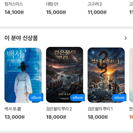
핑거스미스
대망 01
고구려 2
고
14,100
15,000
11,000
1
원
원
원
이 분야 신상품
백서 帛書
검은물의 뿌리 2
검은물의 뿌리 1
한
13,000
18,000
18,000
1
원
원
원