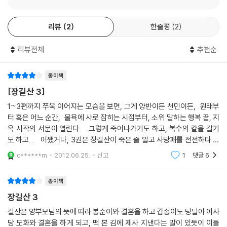
리뷰
2
한줄평
2
리뷰전체
추천순
종이책
[장길산 3]
1~3편까지 쭈욱 이어지는 모습을 보면, 그게 양반이든 천민이든, 원래부
터 혹은 어느 순간, 물욕에 사로 잡히는 시점부터, 소위 말하는 행복 끝, 지
옥 시작의 서문이 열린다. 그렇게 죽어나가기도 하고, 복수의 칼을 갈기
도 하고... 어쨌거나, 3권은 장길산이 죽은 줄 알고 사당패를 전전하다 구
설수(?)에 휘말리게 되는 묘옥의 이야기가 주를 이룬다. 그 와중에 조금 재
c******m
2012.06.25.
신고
1
댓글
6
수
종이책
장길산 3
길산은 양부모님의 뜻에 따라 봉순이와 결혼을 하고 갑송이도 덩달아 여사
당 도화와 결혼을 하게 되고, 떡 본 김에 제사 지낸다는 말이 있듯이 이들