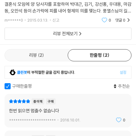
결혼식 모임에 양 당사자를 포함하여 박대근, 김기, 강선홍, 우대용, 마감
동, 오만석 등이 손가락에 피를 내어 형제의 의를 맺는다. 풍열스님이 길산
에게 유마거사와 같은 사람이 되어 중생을 사랑하라고 하면서 금강산의 운
m******0
2015.03.13.
신고
0
댓글
0
부스님을 찾
리뷰 전체보기
리뷰
2
한줄평
2
클린봇
이 부적절한 글을 감지 중입니다.
설정
구매한줄평
추천순
종이책
구매
한번 읽으면 멈출수 없습니다
**********************
2016.10.01.
0