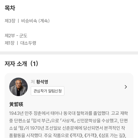
목차
제3장 ㅣ 비승비속 (계속)
제2부 - 군도
제1장 ㅣ 대소두령
저자 소개
1
저
황석영
관심작가 알림신청
黃晳暎
1943년 만주 장춘에서 태어나 동국대 철학과를 졸업했다. 고교 재학
중 단편소설 「입석 부근」으로 『사상계』 신인문학상을 수상했고, 단편
소설 「탑」이 1970년 조선일보 신춘문예에 당선되면서 본격적인 작
품활동을 시작했다. 주요 작품으로 《객지》, 《가객》, 《삼포 가는 길》,