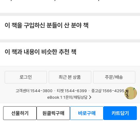
이 책을 구입하신 분들이 산 분야 책
이 책과 내용이 비슷한 추천 책
로그인
최근 본 상품
주문/배송
고객센터 1544-3800
티켓 1544-6399
중고샵 1566-4295
eBook 1:1문의/채팅상담
예스이십사(주) 사업자 정보
선물하기
원클릭구매
바로구매
카트담기
이용약관
개인정보처리방침
청소년보호정책
PC버전
회사소개
거래처관계자께
도서홍보
광고
Copyright © YES24 Corp. All Rights Reserved.