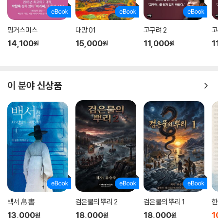
핑거스미스
대망 01
고구려 2
고
14,100
15,000
11,000
1
원
원
원
이 분야 신상품
백서 帛書
검은물의 뿌리 2
검은물의 뿌리 1
한
13,000
18,000
18,000
1
원
원
원