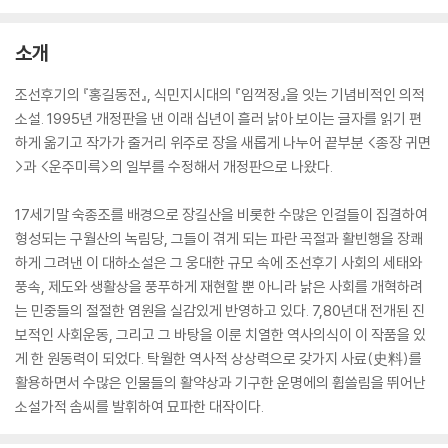
소개
조선후기의 『홍길동전』, 식민지시대의 『임꺽정』을 잇는 기념비적인 의적
소설. 1995년 개정판을 낸 이래 십년이 흘러 낡아 보이는 글자를 읽기 편
하게 옮기고 작가가 줄거리 위주로 장을 새롭게 나누어 끝부분 <종장 귀면
>과 <운주미륵>의 일부를 수정해서 개정판으로 나왔다.
17세기말 숙종조를 배경으로 장길산을 비롯한 수많은 인걸들이 집결하여
형성되는 구월산의 녹림당, 그들이 겪게 되는 파란 곡절과 활빈행을 장쾌
하게 그려낸 이 대하소설은 그 웅대한 규모 속에 조선후기 사회의 세태와
풍속, 제도와 생활상을 풍푸하게 재현할 뿐 아니라 낡은 사회를 개혁하려
는 민중들의 절절한 염원을 실감있게 반영하고 있다. 7,80년대 전개된 진
보적인 사회운동, 그리고 그 바탕을 이룬 치열한 역사의식이 이 작품을 있
게 한 원동력이 되었다. 탁월한 역사적 상상력으로 갖가지 사료(史料)를
활용하면서 수많은 인물들의 활약상과 기구한 운명에의 휩쓸림을 뛰어난
소설가적 솜씨를 발휘하여 묘파한 대작이다.