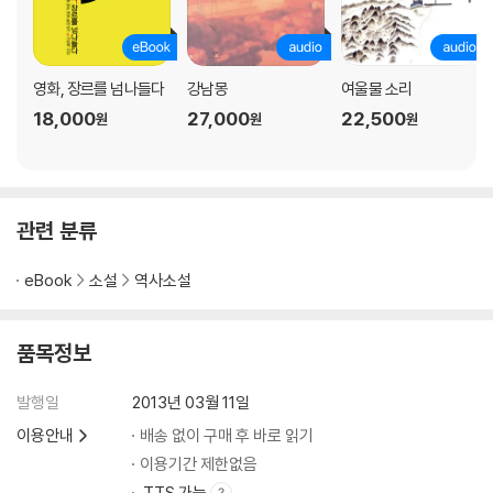
영화, 장르를 넘나들다
강남몽
여울물 소리
18,000
27,000
22,500
원
원
원
관련 분류
eBook
소설
역사소설
품목정보
발행일
2013년 03월 11일
이용안내
배송 없이 구매 후 바로 읽기
이용기간 제한없음
TTS 가능