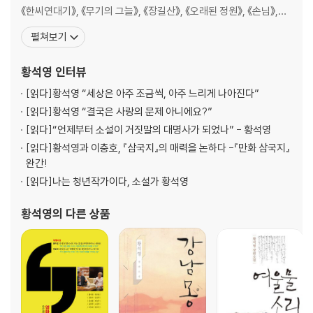
《한씨연대기》, 《무기의 그늘》, 《장길산》, 《오래된 정원》, 《손님》,
《모랫말 아이들》, 《심청, 연꽃의 길》, 《바리데기》, 《개밥바라기별》,
펼쳐보기
《강남몽》, 《낯익은 세상》, 《여울물 소리》, 《해질 무렵》, 《철도원 삼
대》, 《수인》 등이 있다. 1989년 베트남전쟁의 본질을 총체적으로 다
황석영
인터뷰
룬 《무기
[읽다]
황석영 “세상은 아주 조금씩, 아주 느리게 나아진다”
[읽다]
황석영 “결국은 사랑의 문제 아니에요?”
[읽다]
“언제부터 소설이 거짓말의 대명사가 되었나” - 황석영
[읽다]
황석영과 이충호, 『삼국지』의 매력을 논하다 -『만화 삼국지』
완간!
[읽다]
나는 청년작가이다, 소설가 황석영
황석영
의 다른 상품