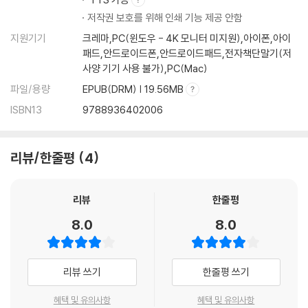
저작권 보호를 위해 인쇄 기능 제공 안함
지원기기
크레마,PC(윈도우 - 4K 모니터 미지원),아이폰,아이
패드,안드로이드폰,안드로이드패드,전자책단말기(저
사양 기기 사용 불가),PC(Mac)
파일/용량
EPUB(DRM) | 19.56MB
ISBN13
9788936402006
리뷰/한줄평
4
리뷰
한줄평
8.0
8.0
리뷰 쓰기
한줄평 쓰기
혜택 및 유의사항
혜택 및 유의사항