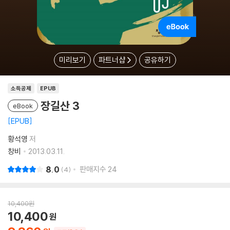
미리보기
파트너샵
공유하기
소득공제
EPUB
장길산 3
eBook
EPUB
황석영
저
창비
2013.03.11.
8.0
판매지수
24
4
10,400
원
10,400