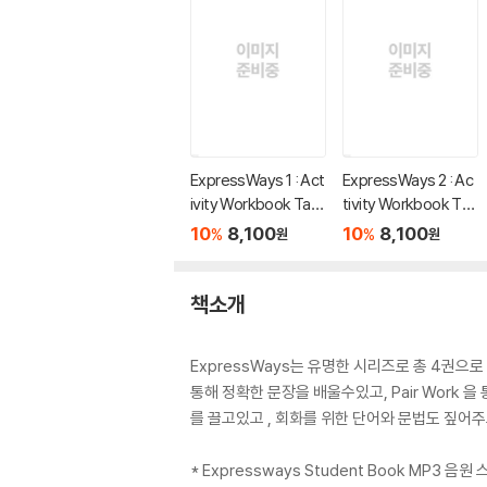
ExpressWays 1 : Act
ExpressWays 2 : Ac
ivity Workbook Tap
tivity Workbook Tap
e
e
10
8,100
10
8,100
%
%
원
원
책소개
ExpressWays는 유명한 시리즈로 총 4권
통해 정확한 문장을 배울수있고, Pair Work 
를 끌고있고 , 회화를 위한 단어와 문법도 짚어
* Expressways Student Book MP3 음