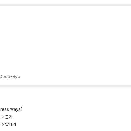
g Good-Bye
press Ways]
기
듣기
기
말하기