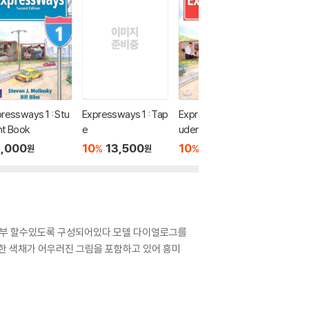
ressways 1 : Stu
Expressways 1 : Tap
Expressways 4 : St
Express
nt Book
e
udent Book
dent B
,000
10
13,500
10
28,800
10
2
%
%
%
원
원
원
 공부 할수있도록 구성되어있다.모델 다이얼로그를
 다양한 색채가 어우러진 그림을 포함하고 있어 흥미