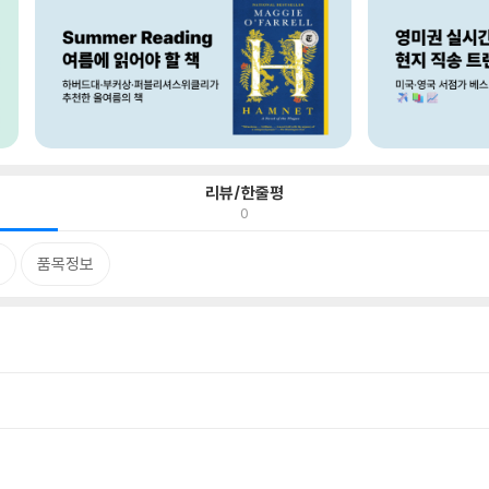
리뷰/한줄평
0
품목정보