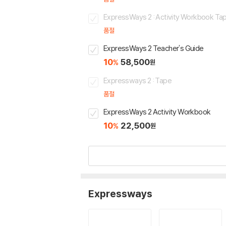
ExpressWays 2 : Activity Workbook Ta
품절
ExpressWays 2 Teacher's Guide
10
58,500
%
원
Expressways 2 : Tape
품절
ExpressWays 2 Activity Workbook
10
22,500
%
원
Expressways