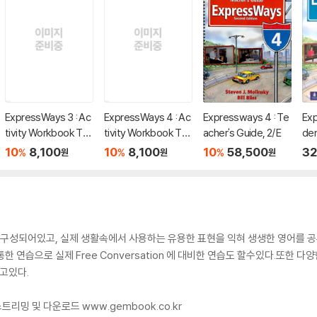
ExpressWays 3 : Ac
ExpressWays 4 : Ac
Expressways 4 : Te
Exp
tivity Workbook Tap
tivity Workbook Tap
acher's Guide, 2/E
de
e
e
10
8,100
10
8,100
10
58,500
32
%
%
%
원
원
원
으로 구성되어있고, 실제 생활속에서 사용하는 유용한 표현을 익혀 생생한 영어를
을 통한 연습으로 실제 Free Conversation 에 대비한 연습도 할수있다.또한
주고있다.
원 스트리밍 및 다운로드 www.gembook.co.kr