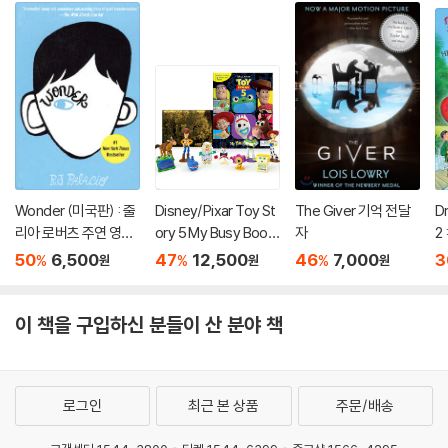
Wonder (미국판) : 줄
Disney/Pixar Toy St
The Giver 기억 전달
D
리아 로버츠 주연 영화
ory 5 My Busy Book
자
2 
'원더' 원작 소설
s
D
50
6,500
47
12,500
46
7,000
3
%
%
%
원
원
원
B
이 책을 구입하신 분들이 산 분야 책
로그인
최근 본 상품
주문/배송