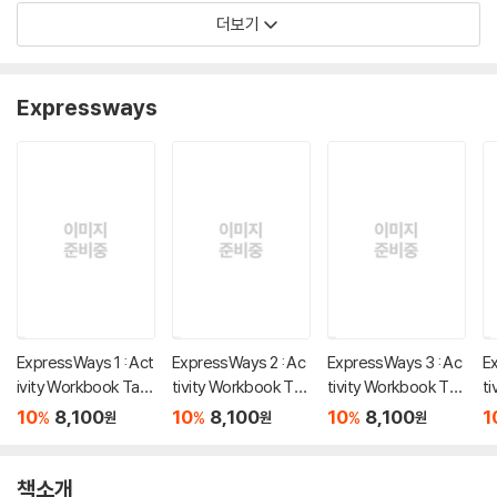
더보기
Expressways
ExpressWays 1 : Act
ExpressWays 2 : Ac
ExpressWays 3 : Ac
E
ivity Workbook Tap
tivity Workbook Tap
tivity Workbook Tap
t
e
e
e
e
10
8,100
10
8,100
10
8,100
1
%
%
%
원
원
원
책소개