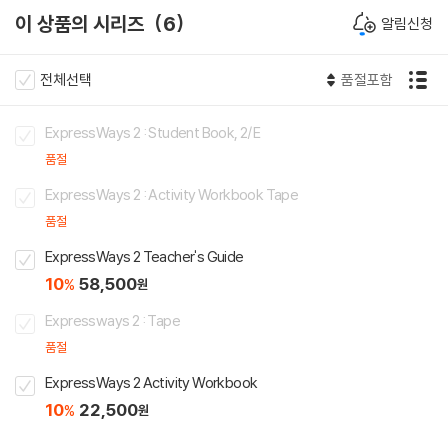
이 상품의 시리즈
6
알림신청
전체선택
품절포함
ExpressWays 2 : Student Book, 2/E
품절
ExpressWays 2 : Activity Workbook Tape
품절
ExpressWays 2 Teacher's Guide
10
58,500
%
원
Expressways 2 : Tape
품절
ExpressWays 2 Activity Workbook
10
22,500
%
원