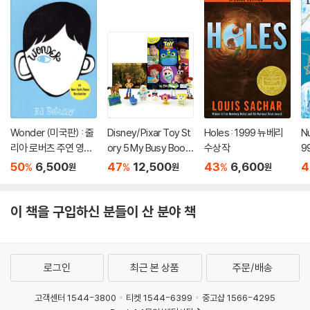
Wonder (미국판) : 줄
Disney/Pixar Toy St
Holes : 1999 뉴베리
Nu
리아 로버츠 주연 영화
ory 5 My Busy Book
수상작
9
'원더' 원작 소설
s
50
6,500
47
12,500
43
6,600
4
%
%
%
원
원
원
이 책을 구입하신 분들이 산 분야 책
로그인
최근 본 상품
주문/배송
고객센터 1544-3800
티켓 1544-6399
중고샵 1566-4295