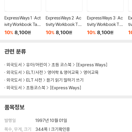
ExpressWays 1 : Act
ExpressWays 2 : Ac
ExpressWays 3 : Ac
E
ivity Workbook Tap
tivity Workbook Tap
tivity Workbook Tap
t
e
e
e
e
10
8,100
10
8,100
10
8,100
1
%
%
%
원
원
원
관련 분류
외국도서
유아/어린이
초등 코스북
[Express Ways]
외국도서
ELT/사전
영어학 & 영어교육
영어교육
외국도서
ELT 사전
듣기 읽기 말하기 쓰기
외국도서
초등코스북
[Express Ways]
품목정보
발행일
1997년 10월 01일
쪽수, 무게, 크기
344쪽 | 크기확인중