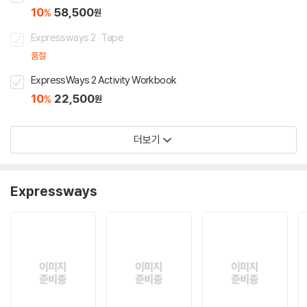
10
58,500
%
원
Expressways 2 : Tape
품절
ExpressWays 2 Activity Workbook
10
22,500
%
원
더보기
Expressways