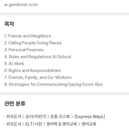
w.gembook.co.kr
목차
1. Friends and Neighbors
2. Calling People Going Places
3. Personal Finances
4. Rules and Regulations At School
5. At Work
6. Rights and Responsibilities
7. Friends, Family, and Co-Workers
8. Strategies for Communicating Saying Good-Bye
관련 분류
외국도서
유아/어린이
초등 코스북
[Express Ways]
외국도서
ELT/사전
영어학 & 영어교육
영어교육