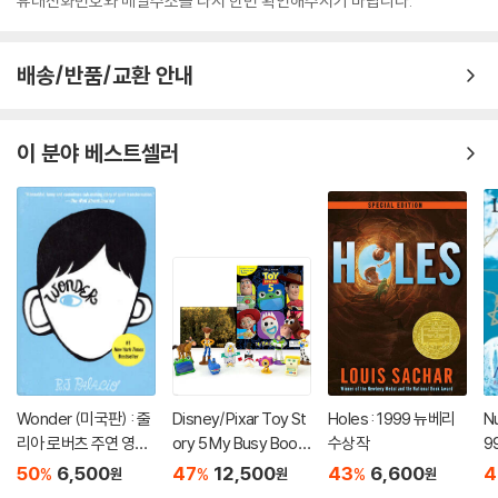
휴대전화번호와 메일주소를 다시 한번 확인해주시기 바랍니다.
배송/반품/교환 안내
이 분야 베스트셀러
Wonder (미국판) : 줄
Disney/Pixar Toy St
Holes : 1999 뉴베리
Nu
리아 로버츠 주연 영화
ory 5 My Busy Book
수상작
9
'원더' 원작 소설
s
50
6,500
47
12,500
43
6,600
4
%
%
%
원
원
원