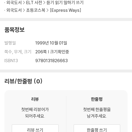
외국도서
ELT 사전
듣기 읽기 말하기 쓰기
외국도서
초등코스북
[Express Ways]
품목정보
발행일
1999년 10월 01일
쪽수, 무게, 크기
206쪽 | 크기확인중
ISBN13
9780131826663
리뷰/한줄평
0
리뷰
한줄평
첫번째 리뷰어가
첫번째 한줄평을
되어주세요.
남겨주세요.
리뷰 쓰기
한줄평 쓰기