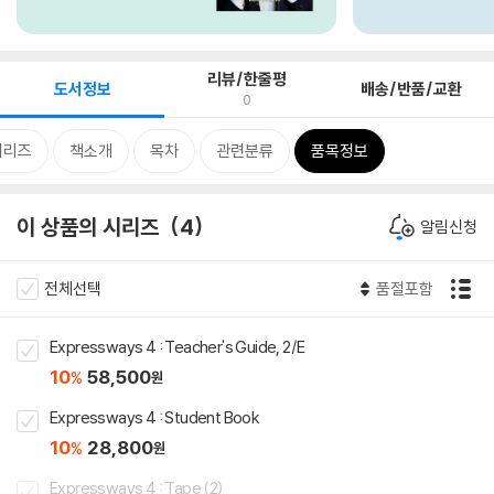
리뷰/한줄평
도서정보
배송/반품/교환
0
시리즈
책소개
목차
관련분류
품목정보
이 상품의 시리즈
4
알림신청
전체선택
품절포함
Expressways 4 : Teacher's Guide, 2/E
10
58,500
%
원
Expressways 4 : Student Book
10
28,800
%
원
Expressways 4 : Tape (2)