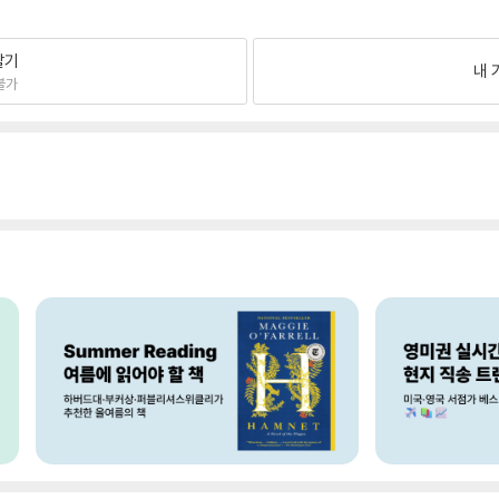
팔기
내 
불가