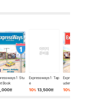
ressways 1 : Stu
Expressways 1 : Tap
Expressways 4 : St
Express
nt Book
e
udent Book
dent B
,000
10
13,500
10
28,800
10
2
%
%
%
원
원
원