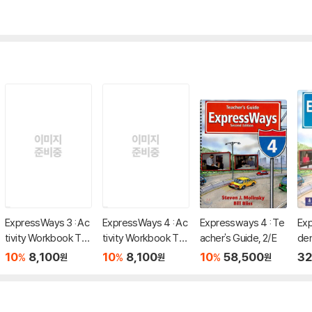
ExpressWays 3 : Ac
ExpressWays 4 : Ac
Expressways 4 : Te
Exp
tivity Workbook Tap
tivity Workbook Tap
acher's Guide, 2/E
de
e
e
10
8,100
10
8,100
10
58,500
32
%
%
%
원
원
원