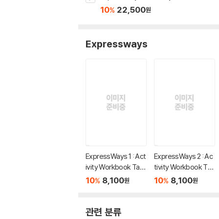
10
22,500
%
원
Expressways
ExpressWays 1 : Act
ExpressWays 2 : Ac
ivity Workbook Tap
tivity Workbook Tap
e
e
10
8,100
10
8,100
%
%
원
원
관련 분류