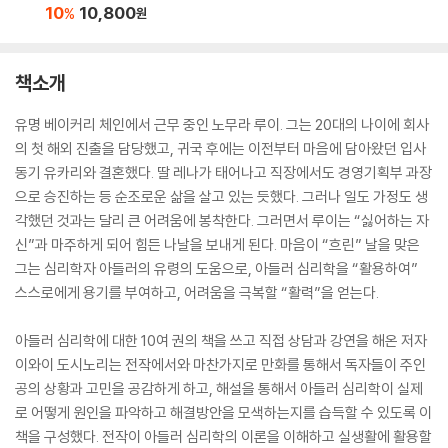
10
10,800
%
원
책소개
유명 베이커리 체인에서 근무 중인 노무라 루이. 그는 20대의 나이에 회사
의 첫 해외 진출을 담당했고, 귀국 후에는 이전부터 마음에 담아왔던 입사
동기 유카리와 결혼했다. 딸 레나가 태어나고 직장에서도 경영기획부 과장
으로 승진하는 등 순조로운 삶을 살고 있는 듯했다. 그러나 일도 가정도 생
각했던 것과는 달리 큰 어려움에 봉착한다. 그러면서 루이는 “싫어하는 자
신”과 마주하게 되어 힘든 나날을 보내게 된다. 마음이 “흐린” 날을 맞은
그는 심리학자 아들러의 유령의 도움으로, 아들러 심리학을 “활용하여”
스스로에게 용기를 부여하고, 어려움을 극복할 “활력”을 얻는다.
아들러 심리학에 대한 10여 권의 책을 쓰고 직접 상담과 강연을 해온 저자
이와이 도시노리는 전작에서와 마찬가지로 만화를 통해서 독자들이 주인
공의 상황과 고민을 공감하게 하고, 해설을 통해서 아들러 심리학이 실제
로 어떻게 원인을 파악하고 해결방안을 모색하는지를 습득할 수 있도록 이
책을 구성했다. 전작이 아들러 심리학의 이론을 이해하고 실생활에 활용할