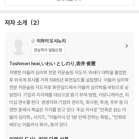
01 생활양식에 대해서 알아보자
02 생활양식의 여섯 가지 유형
03 당신의 생활양식을 확인하자
저자 소개
2
04 생활양식의 복합적 유형
Part 2 싫어하는 자신의 모습과 마주하다
글
이와이 도시노리
Story 2 억지 노력은 그만두겠어
관심작가 알림신청
01 당신의 감정을 점검하다
02 열등감의 근원
Toshinori Iwai,いわい としのり,岩井 俊憲
03 초조한 감정과 마주하다
저명한 아들러 심리학 전문 카운슬링 지도자. 와세다 대학을 졸업한
04 불안이라는 감정
후 외국계 회사를 거쳐 1985년 휴먼길드를 설립했다. 아들러 심리학
05 감정 제어방법
전문 카운슬링 지도자로 휴먼길드에서 아들러 심리학을 바탕으로 상
담한다. 기업과 지자체를 대상으로 용기 부여 방법, 커뮤니케이션, 리
Part 3 왜 저 사람과 잘 지내지 못하는가
더십 연수를 한다. 경영자와 기업의 관리직, 회사원, 학생, 주부 등 다
Story 3 그 불편함은 누구의 탓인가
양한 층에서 폭넓은 지지를 받고 있다. 주요 저서로 『만화로 읽는 아
01 당신의 주장성은?
들러 심리학』 시리즈, 『아들러식 단 1분 만에 전하는 화법』, 『만화로
02 주장성의 네 가지 유형
배우는 아들러식 육아』 등이 있다.
03 ‘자멸적 행동’이 싹 트지 않게 하는 세 가지 지혜
04 주장적인 자신을 손에 넣는다