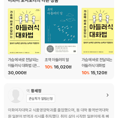
이와이 도시노리
의 다른 상품
05 과제의 분리
06 인간관계의 갈등을 어떻게 해결할 것인가
Part 4 고난을 극복하는 활력을 키우다
Story 4 당신이 ‘돌아갈 집’은 어디인가
01 자신의 ‘용기 부여’ 수준을 확인한다
02 자신에게 용기를 부여하는 작업
03 실의에 빠졌을 때 용기 부여하기
가슴에 바로 전달되는
초역 아들러의 말
가슴에 바로 전달되는
Story 5 잘 가요, 아들러
아들러식 대화법 (큰글
아들러식 대화법
10
16,020
%
원
자도서)
30,000
10
15,120
%
원
원
역
황세정
관심작가 알림신청
이화여자대학교 식품영양학과를 졸업했으며, 동 대학 통역번역대학
원 일본어 번역과 석사를 취득했다. 취미 삼아 시작한 일본어에 푹 빠