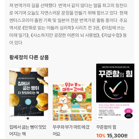
져 번역가의 길을 선택했다. 번역서 같지 않다는 말을 최고의 칭찬으
로 여기며 오늘도 자연스러운 문장을 만들기 위해 힘쓰고 있다. 현재
엔터스코리아 출판 기획 및 일본어 전문 번역가로 활동 중이다. 주요
역서로 《만화로 읽는 아들러 심리학》 시리즈 전 3권, 《아침에 쓰는
미래 일기》, 《사소하지만 굉장한 어른의 뇌 사용법》, 《자살수첩》 등
이 있다.
황세정
의 다른 상품
집에서 굽는 빵이 맛있
무쿠와 부가 마트에 갔
꾸준함의 힘
어지는 책
어요
10
15,300
%
원