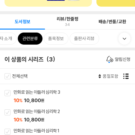
리뷰/한줄평
도서정보
배송/반품/교환
34
자 소개
관련분류
품목정보
출판사 리뷰
이 상품의 시리즈
3
알림신청
전체선택
품절포함
만화로 읽는 아들러 심리학 3
10
10,800
%
원
만화로 읽는 아들러 심리학 2
10
10,800
%
원
만화로 읽는 아들러 심리학 1