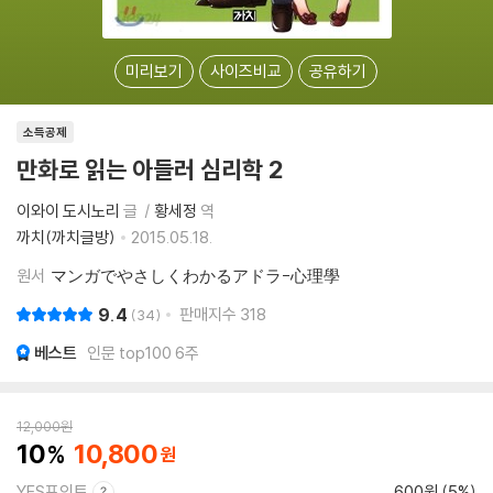
미리보기
사이즈비교
공유하기
소득공제
만화로 읽는 아들러 심리학 2
이와이 도시노리
글
황세정
역
까치(까치글방)
2015.05.18.
원서
マンガでやさしくわかるアドラ-心理學
9.4
판매지수
318
34
베스트
인문 top100 6주
12,000
원
10
10,800
YES포인트
600원 (5%)