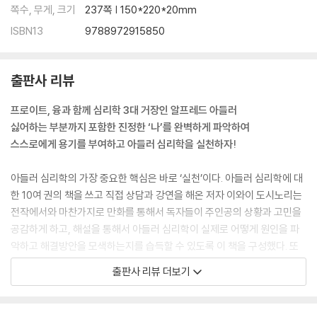
쪽수, 무게, 크기
237쪽 | 150*220*20mm
ISBN13
9788972915850
출판사 리뷰
프로이트, 융과 함께 심리학 3대 거장인 알프레드 아들러
싫어하는 부분까지 포함한 진정한 ‘나’를 완벽하게 파악하여
스스로에게 용기를 부여하고 아들러 심리학을 실천하자!
아들러 심리학의 가장 중요한 핵심은 바로 ‘실천’이다. 아들러 심리학에 대
한 10여 권의 책을 쓰고 직접 상담과 강연을 해온 저자 이와이 도시노리는
전작에서와 마찬가지로 만화를 통해서 독자들이 주인공의 상황과 고민을
공감하게 하고, 해설을 통해서 아들러 심리학이 실제로 어떻게 원인을 파
악하고 해결방안을 모색하는지를 습득할 수 있도록 이 책을 구성했다. 또
한 만화를 통해서 아들러의 유령이 전하는 생생한 조언을 들을 수 있다.
출판사 리뷰 더보기
전작이 아들러 심리학의 이론을 이해하고 실생활에 활용할 수 있도록 했다
면, 이 책은 아들러 심리학의 실천방안들을 더욱 구체화시킨다. 이 책에는