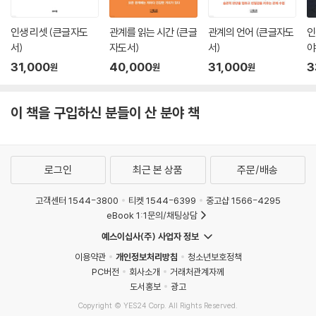
인생 리셋 (큰글자도
관계를 읽는 시간 (큰글
관계의 언어 (큰글자도
인
서)
자도서)
서)
야
서
31,000
40,000
31,000
3
원
원
원
이 책을 구입하신 분들이 산 분야 책
로그인
최근 본 상품
주문/배송
고객센터 1544-3800
티켓 1544-6399
중고샵 1566-4295
eBook 1:1문의/채팅상담
예스이십사(주) 사업자 정보
이용약관
개인정보처리방침
청소년보호정책
PC버전
회사소개
거래처관계자께
도서홍보
광고
Copyright © YES24 Corp. All Rights Reserved.