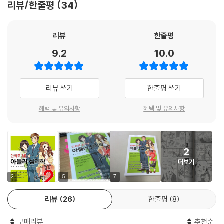
리뷰/한줄평
34
실천을 위한 다양한 진단법과 질문들?생활양식 진단, 감정 지도, 열등감
이야기, 주장 유형 진단 등?을 통해서 ‘자신’을 파악하고, 마음에 들지 않는
부분까지 포함한 ‘자신’을 인정하고 받아들이는 방법이 담겨 있다.
리뷰
한줄평
9.2
10.0
만화 속 등장인물들은 우리 자신 혹은 우리의 주변 사람들과 닮아 있다. 그
들의 이야기에 귀를 기울이다 보면, 실생활에서 우리가 마주하는 사람들과
의 관계에도 도움이 될 만한 실천방안들을 발견할 수 있을 것이다. 또한 대
리뷰 쓰기
한줄평 쓰기
인관계에서 비롯되는 고민과 갈등을 해결할 수 있는 방법을 제시한다.
혜택 및 유의사항
혜택 및 유의사항
자신에게 실망하고 좌절감을 느끼는 당신에게,
모두에게 인정을 받고자 하지만 뜻대로 되지 않아 실의에 빠져 있는 당신
에게,
2
그리고 무엇보다 변하고 싶지만 변하지 못하는 자신으로 인해서 괴로워하
더보기
는 당신에게
이 책은 아들러 심리학을 실천하여 스스로에게 ‘용기’를 부여함으로써 모
2
5
7
든 어려움을 극복하고 아울러 주변 사람들에게도 용기를 줄 수 있는 지혜
리뷰
26
한줄평
8
와 활력을 선사할 것이다.
구매리뷰
추천순