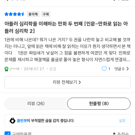
2시간 만에 당신은 변할 수 있다!
자아와 사회적 성장을 실현해가는 주인공의 삶을 통해서 아들러 심리학의
종이책
구매
실천방안을 모색하자
아들러 심리학을 이해하는 만화 두 번째 [인문-만화로 읽는 아
들러 심리학 2]
1권에 비해 나은데? 뭐가 나은 거지? 두 권을 나란히 놓고 비교해 볼 것까
지는 아니고, 앞에 읽은 책에 비해 잘 읽히는 이유가 뭔지 생각하면서 본 책
이다. 1권은 짜임새가 낯설어 그 점을 불편하게 여겼던 게 맞다. 만화로
문제를 제시하고 해결책을 줄글로 풀어 놓은 형식이 자연스럽게 연결되지
않는 느낌이었으니까. 게다가 아들러 씨를 유령처럼 등장시키는 점이 유치
j***6
2018.07.27.
신고
1
댓글
0
하게 여겨
리뷰 전체보기
리뷰
26
한줄평
8
클린봇
이 부적절한 글을 감지 중입니다.
설정
구매한줄평
추천순