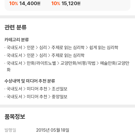
10
14,400
10
15,120
%
%
원
원
관련 분류
카테고리 분류
국내도서
인문
심리
주제로 읽는 심리학
쉽게 읽는 심리학
국내도서
인문
심리
주제로 읽는 심리학
국내도서
만화/라이트노벨
교양만화/비평/작법
예술만화/교양만
화
수상내역 및 미디어 추천 분류
국내도서
미디어 추천
조선일보
국내도서
미디어 추천
중앙일보
품목정보
발행일
2015년 05월 18일