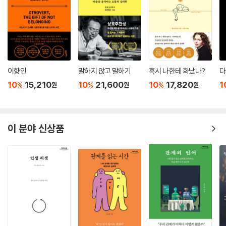
이향인
말하지 않고 말하기
혹시 나한테 화났나?
다
10
15,210
10
21,600
10
17,820
1
%
%
%
원
원
원
이 분야 신상품