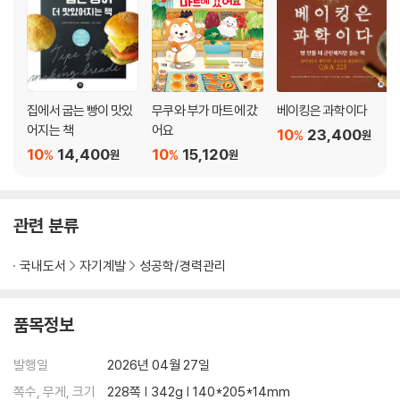
집에서 굽는 빵이 맛있
무쿠와 부가 마트에 갔
베이킹은 과학이다
어지는 책
어요
10
23,400
%
원
10
14,400
10
15,120
%
%
원
원
관련 분류
국내도서
자기계발
성공학/경력관리
품목정보
발행일
2026년 04월 27일
쪽수, 무게, 크기
228쪽 | 342g | 140*205*14mm