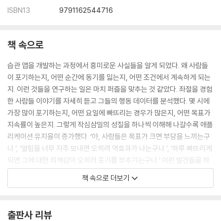
ISBN13
9791162544716
책 속으로
습관 앱을 개발하는 과정에서 흥미로운 사실들을 알게 되었다. 왜 사람들
이 포기하는지, 어떤 순간에 동기를 잃는지, 어떤 조건에서 계속하게 되는
지. 이런 것들을 연구하는 일은 마치 퍼즐을 맞추는 것 같았다. 좌절을 경험
한 사람들 이야기를 자세히 듣고 그들의 행동 데이터를 분석했다. 몇 시에
가장 많이 포기하는지, 어떤 요일에 빠뜨리는 경우가 많은지, 어떤 목표가
지속률이 높은지. 그렇게 작심삼일의 성질을 하나씩 이해해 나갈수록 애플
리케이션 유지율이 증가했다. ‘아, 사람들은 목표가 크면 부담을 느끼는구
나.’, ‘알림을 너무 자주 보내면 오히려 역효과가 나는구나.’, ‘하루 빠뜨리게
되면 그에 대한 죄책감이 오히려 포기를 부추기는구나.’ 이런 발견들을 하
나씩 앱에 반영했다. 목표를 작게 시작하도록 유도하는 기능, 적절한 타이
책 속으로 더보기
밍에만 알림을 보내는 기능, 하루 빠뜨려도 계속할 수 있게 격려하는 기능.
조금씩, 천천히, 앱은 나아지기 시작했다. 그 과정에서 인간 심리에 대해 많
이 배우게 되었다. 그리고 한 가지 중요한 사실을 깨달았다. 습관화에 성공
출판사 리뷰
하는 사람과 실패하는 사람의 차이는 의지력이나 성실함이 아니었다. 그것