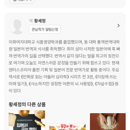
인 ‘집중’은 모두 광고 없이 전 연령 무료로 제공했고, 수익은 오직 사
응용과 실천_한 걸음 더 나아가기
용자의 자발적 기부에 의존했다. 본다비는 적자 위기 속에서도 입소
응용 ··하지 않는 습관
문 하나만으로 성장을 이어간
역
황세정
실천 일단 시작하는 첫걸음 내딛기
3개월 후, 예상 밖의 변화
관심작가 알림신청
덧붙이는 이야기_습관이 만든 3년의 변화
이화여자대학교 식품영양학과를 졸업했으며, 동 대학 통역번역대학
3년 뒤, 완전히 달라진 삶
원 일본어 번역과 석사를 취득했다. 취미 삼아 시작한 일본어에 푹 빠
작은 습관이 만든 변화
져 번역가의 길을 선택했다. 번역서 같지 않다는 말을 최고의 칭찬으
변화를 완성하는 마지막 이야기
로 여기며 오늘도 자연스러운 문장을 만들기 위해 힘쓰고 있다. 현재
엔터스코리아 출판 기획 및 일본어 전문 번역가로 활동 중이다. 주요
꼬리말 평범한 하루를 바꾸는 힘
역서로 《만화로 읽는 아들러 심리학》 시리즈 전 3권, 《아침에 쓰는
자신에게 필요한 실천 전략을 적어보라
미래 일기》, 《사소하지만 굉장한 어른의 뇌 사용법》, 《자살수첩》 등
‘습관의 3원칙’ 정리
이 있다.
황세정
의 다른 상품