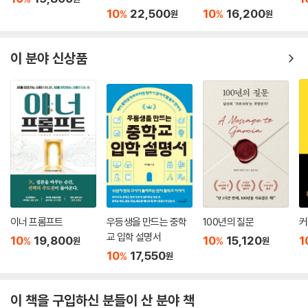
디션)
10
22,500
10
16,200
%
%
원
원
이 분야 신상품
이너 프롬프트
우등생을 만드는 중학
100년의 질문
커
교 입학 설명서
10
19,800
10
15,120
1
%
%
원
원
10
17,550
%
원
이 책을 구입하신 분들이 산 분야 책