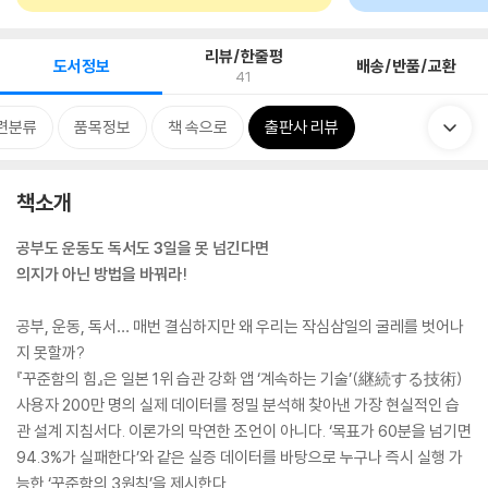
리뷰/한줄평
도서정보
배송/반품/교환
41
련분류
품목정보
책 속으로
출판사 리뷰
책소개
공부도 운동도 독서도 3일을 못 넘긴다면
의지가 아닌 방법을 바꿔라!
공부, 운동, 독서… 매번 결심하지만 왜 우리는 작심삼일의 굴레를 벗어나
지 못할까?
『꾸준함의 힘』은 일본 1위 습관 강화 앱 ‘계속하는 기술’(継続する技術)
사용자 200만 명의 실제 데이터를 정밀 분석해 찾아낸 가장 현실적인 습
관 설계 지침서다. 이론가의 막연한 조언이 아니다. ‘목표가 60분을 넘기면
94.3%가 실패한다’와 같은 실증 데이터를 바탕으로 누구나 즉시 실행 가
능한 ‘꾸준함의 3원칙’을 제시한다.