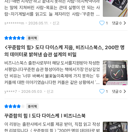
자]-매번 시작만 하고 끝내지 못하는 사람-의지박약이라
신이 습관화하고 싶은 행동을 하면 된다네. 그러면 귀찮다는 생각이 들기
는 점이다.
는 말에 지쳐버린 사람-목표는 큰데 실행이 안 되는 사
전에 몸이 자연스레 움직일 거야.”
결국 당신이 무언가를 꾸준히 하지 못하는 것은 의지의 문제가 아니다. 단
람-자기계발서를 읽고도 늘 제자리인 사람-'꾸준한 사
_ ‘원칙 2 움직일 수 있을 때 떠올린다’ 중에서
지 지속 불가능한 방식으로 시작했을 뿐이다. 이 책은 ‘더 열심히 하라’는
람'이 되고 싶은데 방법을 모르는 사람새해가 되면 헬스장
s*******m
2026.05.11.
신고
1
댓글
0
은 인산인해를 이루지만, 한 달만 지나도 적막이 흐른다.
공허한 응원 대신 성공률을 즉각적으로 끌어올리는 정교한 ‘행동 설계 기
“어떤 일을 지속하다 보면 ‘오늘은 도저히 하기 힘들 것 같다’는 생각이 들
운동 뿐아니라 영어 공부, 글쓰기 등 작심삼일 이
술’을 제시한다. 반복되는 실패에 자책하며 스스로를 몰아세웠다면, 이제
종이책
때가 찾아오지. 그럴 때 ‘내일은 꼭 하자’라며 하루 쉬지 말고, 소소하게나
는 데이터로 검증된 지침을 믿고 따라보자.
마 그날 다른 무언가를 하면 되네. 그러면 그것이 이제껏 쌓아온 노력을 끊
<꾸준함의 힘> 도다 다이스케 지음, 비즈니스북스, 200만 명
어지지 않게 해주지.”
의 데이터로 밝혀낸 습관 설계의 비밀
습관을 자동화하는 ‘꾸준함의 3원칙’
박사는 구체적인 예를 소개했다. “‘5분 근력 운동’을 할 수 없을 때는 ‘30초
비즈니스북스 출판사로부터 해당 도서를지원받아 작성한
근력 운동’을 하거나 ‘집에 평소보다 조금 돌아가는 길로 걸어가기’ 정도만
서평입니다꾸준한 습관 형성이라는 책에서가장 인상깊었
저자가 제시하는 가이드라인은 명쾌하다 못해 파격적이다. 200만 명의 시
해도 되네. 그 어떤 사소한 일이어도 괜찮아.”
던 비유는 '너무 바빠서 불꽃놀이축제에 가지 못하는' 두
행착오를 단 세 가지 원칙으로 압축해 낸 결과다.
이러한 발상은 ‘사람은 하루만 쉬어도 포기하기 쉽다’, ‘하지만 도저히 할
커플에 대한 이야기였습니다한 커플은 같은 상황에서 '내
수 없는 날도 있다’라는 문제와 현실적으로 타협하면서 이치에도 맞았다.
년에 가자'라고생각했고, 다른 커플은 '그래도 작은 불꽃
. 원칙 1. 목표를 극단적으로 낮춰라(5분의 마법): 준비 시간 포함 5분이면
y****7
2026.05.03.
신고
1
댓글
0
놀이 정도는올해에도 할 수 있다'고 생각한 것입니다결국
그 결과 이제껏 모든 일에 ‘한다’ 혹은 ‘하지 않는다’라는 두 가지 선택지밖
충분하다. 5분을 목표로 하면 10분을 하게 되지만, 1시간을 목표로 하면 결
'내년' 일을 생각한 커플에게 내년은 오지
에 없었던 다카하시는 이제 ‘조금이라도 한다’라는 새로운 선택지를 얻게
국 0분이 된다.
종이책
되었다.
. 원칙 2. 몸이 움직일 수 있는 타이밍을 잡아라(리마인더): 즉시 실행할 수
꾸준함의 힘 | 도다 다이스케 | 비즈니스북
_ ‘원칙 3 예외를 두지 않는다’ 중에서
있는 최적의 타이밍에 리마인더를 배치하는 것만으로 성공률은 4.47배
이 리뷰는 출판사에서 도서를 제공 받아, 직접 읽고 작성
치솟는다.
한 리뷰입니다.＜꾸준함의 힘＞"200만 명의 데이터로 밝
--- 본문 중에서