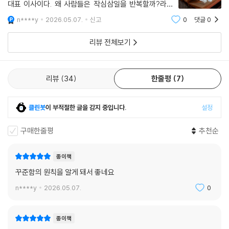
대표 이사이다. 왜 사람들은 작심삼일을 반복할까?라는
단순한 질문에서 출발해, 데이터 분석을 바탕으로 인간 심
n****y
2026.05.07.
신고
0
댓글
0
리를 탐구하며 사람들의 긍정적인 행동 변화를 이끌어내
는 앱 개발에 몰두해왔다. 저자는 2016
리뷰 전체보기
리뷰
34
한줄평
7
클린봇
이 부적절한 글을 감지 중입니다.
설정
구매한줄평
추천순
종이책
꾸준함의 원칙을 알게 돼서 좋네요
n****y
2026.05.07.
0
종이책