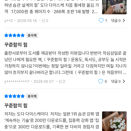
. 원칙 3. 예외를 두지 마라(17초라도!): 컨디션이 최악인 날에도 할 수 있
혀낸 습관 설계의 힘" 도다 다이스케 지음 황세정 옮김 가
는 ‘대신 행동’을 마련하라. 힘들면 17초만 하라. 중요한 건 성과가 아니라
격 : 17,000원 총 페이지 수 : 266쪽 초판 1쇄 발행: 202
연결을 유지하는 것이다.
6년 4월 27일 꾸준하지 못한 건 정말 의지 부족일까?새
y**2
2026.05.16.
신고
1
댓글
0
해가 되면 늘 비슷한 목표를 세운다. 운동하기, 책 읽기, 영
이 책은 청년 다카하시와 습관 박사의 문답 형식을 통해 우리가 습관을 형
어 공부하기, 일찍 일어나기. 시작할 때는
종이책
성하며 겪는 심리적 저항과 의구심을 정면으로 돌파한다. ‘고작 그렇게 해
서 효과가 있을까?’, ‘오늘은 정말 바쁜데 어쩌지?’ 같은 흔한 망설임 앞에
꾸준함의 힘
저자는 200만 명의 데이터라는 강력한 근거를 들이밀며 독자를 설득한다.
출판사로부터 도서를 제공받아 작성한 리뷰입니다. 번번이 작심삼일로 끝
공부, 운동, 독서 등 그동안 당신을 좌절시켰던 모든 목표들이 이 3원칙이
났던 나에게 필요한 책,＜꾸준함의 힘＞운동도, 독서도, 공부도 늘 시작은
라는 시스템 안에서 놀랍도록 가벼운 일상이 될 것이다.
거창하지 않나요?이번에는 정말 달라질 거라고 다짐하지만 며칠 지나지
꾸준한 사람이 따로 있는 게 아니다. 꾸준해질 수밖에 없는 ‘구조’를 만든
않아 흐지부지 끝나버리곤 합니다.그런데 ＜꾸준함의 힘＞은 처음부터 전
사람이 있을 뿐이다. 마지막 페이지를 덮는 순간 당신은 더 이상 작심삼일
혀 다른 이야기를 말해줍니다.꾸준하지 못했던 건 의지가 부족해서가 아니
y**********7
2026.05.07.
신고
0
댓글
0
라,애초에 지속할
을 자책하는 사람이 아니라 8.23배 높은 확률로 승리하는 습관 설계자가
되어 있을 것이다. 반복되는 실패의 고리를 끊고 싶다면, 이제 이 책이 설계
종이책
한 검증된 길을 걸어보길 권한다.
꾸준함의 힘
저자는 도다 다이스케이다. 저자는 일본 1위 습관 강화 앱
‘계속하는 기술’로 200만 다운로드를, 집중력 강화 앱 ‘집
중’으로 300만 다운로드를, 기록한 본 다비의 창립자 겸