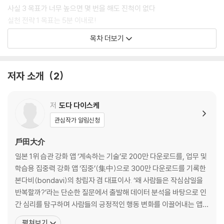
사실 3 목표가 너무 높으면 몇 번을 해도 진척이 없다
실천 전략 1 목표는 5분 이내로!
고민 1 ‘그런 낮은 목표가 의미가 있나?’
목차 더보기
고민 2 ‘하지만 나는 할 수 있을 것 같은데?’
고민 3 ‘더 빨리 성장할 수는 없을까?’
저자 소개
2
원칙 2_움직일 수 있을 때 떠올린다
사실 1 ‘언제 하느냐’가 성공을 좌우한다
사실 2 사람은 잊는다, 그래서 전략이 필요하다
저
도다 다이스케
실천 전략 1 몸이 저절로 움직이는 ‘결정적 타이밍’을 찾아라
관심작가 알림신청
실천 전략 2 ‘잊을 수 없는 환경’을 설계하라
고민 1 ‘늘 같은 시각에 움직일 수 있을까?’
戶田大介
일본 1위 습관 강화 앱 ‘계속하는 기술’로 200만 다운로드를, 업무 및
원칙 3_예외를 두지 않는다
학습용 집중력 강화 앱 ‘집중’(集中)으로 300만 다운로드를 기록한
사실 1 중간에 쉬면 포기하는 비율이 급상승한다
본다비(bondavi)의 창립자 겸 대표이사. ‘왜 사람들은 작심삼일을
실천 전략 1 ‘대신 행동’이 승부를 가른다
반복할까?’라는 단순한 질문에서 출발해 데이터 분석을 바탕으로 인
실천 전략 2 일수 리셋 규칙: 무너지기 전에 되돌려라
간 심리를 탐구하며 사람들의 긍정적인 행동 변화를 이끌어내는 앱
고민 1 ‘그래도 역시 하지 못하는 날은 어떻게 할까?’
개발에 몰두해왔다. 2016년 출시한 ‘계속하는 기술’과 2018년 선보
펼쳐보기