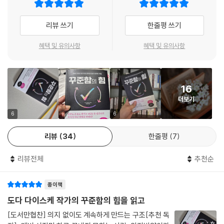
력을 쓰지 않고도 꾸준함을 자동화할 것인가?’에 대한 명쾌한 해답을 내놓
“일단 ‘몸이 푹 퍼져 있을 때’는 어떤 행동을 하기가 쉽지 않으니 그때는 피
는다.
리뷰 쓰기
한줄평 쓰기
하는 것이 좋아. 여기서 알아야 할 의외의 사실이 한 가지 있는데, 사실 우
이미 일본에서는 출간 직후 여러 언론에서 화제가 되며 아마존 베스트셀러
리는 ‘푹 퍼진 상태에서 벗어나 활동하는 시간’이 생각보다 꽤 길다는 거
에 올랐고, 〈프레지던트〉, 〈동양경제〉 등 현지 주요 비즈니스 매체들은 이
혜택 및 유의사항
혜택 및 유의사항
야.”
책을 ‘가장 과학적인 습관 지침서’라 극찬하며 주목했다.
“어, 정말 그런가요? 저는 집에서는 계속 푹 퍼져 있는 것 같은데요.” 다카
하시는 박사의 말에 고개를 갸웃거렸다.
실증 데이터가 말해주는 꾸준함의 과학
“하지만 말일세.” 그 모습을 본 박사는 계속 말을 이어 나갔다. “그런 자네
16
도 밥을 차리거나 집 안을 치우거나 샤워를 하겠지? 그리고 적어도 외출하
더보기
시중에는 이미 수많은 습관 관련 서적이 나와 있지만 200만 명의 성패를
기 전에 기본적인 몸단장은 할 거야. 안 그런가?”
데이터로 추적한 책은 거의 없다. 『꾸준함의 힘』은 바로 이 지점에서 독보
6
6
“아, 그건 그렇지요. 박사님 말씀을 듣고 보니 의외로 움직이는 시간이 많
적이다. 저자가 분석한 방대한 데이터 속에는 우리가 왜 매번 실패할 수밖
네요.”
리뷰
34
한줄평
7
에 없었는지 그 필연적인 이유가 고스란히 담겨 있다.
“그렇지. ‘생활에 꼭 필요한 행동’이 많다 보니 사실 우리는 생각보다 꽤 많
은 시간 동안 활동한다네. 그리고 그 시간은 습관화를 돕는 좋은 기회가 되
리뷰전체
추천순
. 목표가 60분을 넘으면 포기할 확률 94.3%
지. 활동하는 동안에는 우리 몸이 ‘푹 퍼진 상태’에서 벗어나기 때문이라네.
. 단 하루의 예외를 허용했을 때 한 달 내 포기할 확률 92.5%
침대에 누워 뒹굴뒹굴하고 있을 때는 만사가 귀찮지만, 샤워하러 일어날
종이책
. 하지만 ‘습관 3원칙’을 적용하면 지속 확률 8.23배 상승
때는 방에서 나가는 김에 쓰레기를 쓰레기통에 버릴 마음이 들지 않는가.”
도다 다이스케 작가의 꾸준함의 힘을 읽고
“아, 그럴 수도 있겠네요. 이미 몸이 움직이고 있으니까요.”
이 책의 핵심은 막연한 경험담이 아니라 철저한 실증 데이터를 바탕으로
[도서만협찬] 의지 없이도 계속하게 만드는 구조[추천 독
“이때가 ‘몸이 푹 퍼진 상태’에서 벗어난 순간이지. 이런 타이밍을 노려 자
실패의 변수를 제거하고, 가장 단순하면서도 확실한 성공 경로를 제안한다