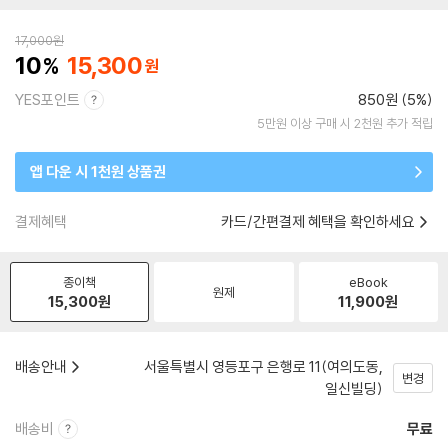
17,000
원
10
15,300
YES포인트
850원 (5%)
5만원 이상 구매 시 2천원 추가 적립
앱 다운 시 1천원 상품권
결제혜택
카드/간편결제 혜택을 확인하세요
종이책
eBook
원제
15,300
원
11,900
원
배송안내
서울특별시 영등포구 은행로 11(여의도동,
변경
일신빌딩)
배송비
무료