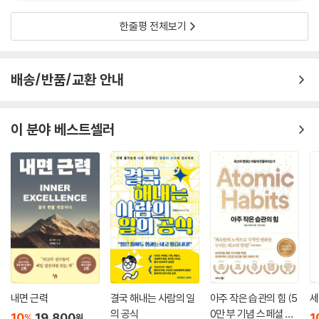
한줄평 전체보기
배송/반품/교환 안내
이 분야 베스트셀러
내면 근력
결국 해내는 사람의 일
아주 작은 습관의 힘 (5
세
의 공식
0만 부 기념 스페셜 에
10
19,800
1
%
원