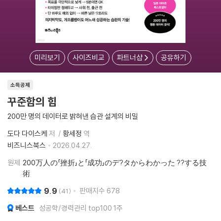
미리보기
사이즈비교
파트너샵
공유하기
소득공제
꾸준함의 힘
200만 명의 데이터로 밝혀낸 습관 설계의 비밀
도다 다이스케
저
황세정
역
비즈니스북스
2026.04.27.
원제
200万人の「挫折」と「成功」のデ?タからわかった ??する技
術
9.9
판매지수
678
41
베스트
성공학/경력관리 top100 1주