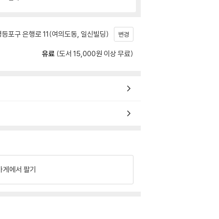
등포구 은행로 11(여의도동, 일신빌딩)
변경
유료
(도서 15,000원 이상 무료)
가게에서 팔기