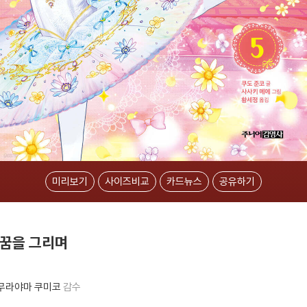
미리보기
사이즈비교
카드뉴스
공유하기
 꿈을 그리며
무라야마 쿠미코
감수