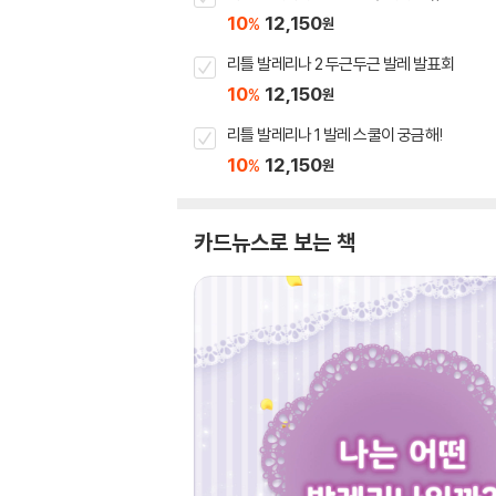
10
12,150
%
원
리틀 발레리나 2 두근두근 발레 발표회
10
12,150
%
원
리틀 발레리나 1 발레 스쿨이 궁금해!
10
12,150
%
원
카드뉴스로 보는 책