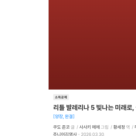
소득공제
리틀 발레리나 5 빛나는 미래로,
양장, 완결
쿠도 준코
글
사사키 메에
그림
황세정
역
주니어김영사
2026.03.30.