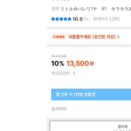
원제
リトル☆バレリ?ナ 5? キラキ
10.0
판매지수
1,290
1
리틀볼꾸세트 (포인트 차감)
구매혜택
15,000
원
10
13,500
YES포인트
앱 다운 시 1천원 상품권
결제혜택
종이책