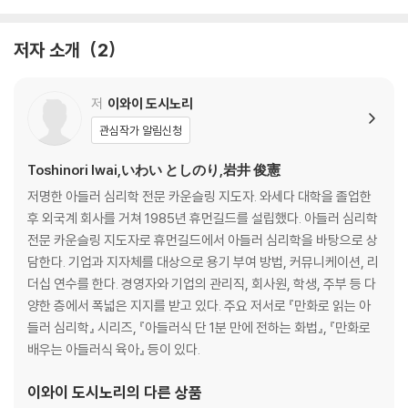
Part 1 더 이상 좋은 사람인 척하고 싶지 않다면
저자 소개
2
Story 1 연인과의 여행과 동기 모임 중 중요한 것은?
01 피플 플리저인 당신은 단지 편리한 사람?!
02 인정 욕구와 동조 압력
저
이와이 도시노리
03 ‘좋은 사람’을 그만두면 편해진다
관심작가 알림신청
04 모두에게 사랑받고 싶다는 환상
Toshinori Iwai,いわい としのり,岩井 俊憲
Part 2 불편한 사람과의 관계를 개선하다
저명한 아들러 심리학 전문 카운슬링 지도자. 와세다 대학을 졸업한
Story 2 엄격한 상사는 좋은 사람인가, 나쁜 사람인가
후 외국계 회사를 거쳐 1985년 휴먼길드를 설립했다. 아들러 심리학
01 불편한 사람과 어울리는 방법
전문 카운슬링 지도자로 휴먼길드에서 아들러 심리학을 바탕으로 상
02 용기를 꺾지 말고 부여하자
담한다. 기업과 지자체를 대상으로 용기 부여 방법, 커뮤니케이션, 리
03 불편한 사람과의 관계를 개선하는 방법
더십 연수를 한다. 경영자와 기업의 관리직, 회사원, 학생, 주부 등 다
양한 층에서 폭넓은 지지를 받고 있다. 주요 저서로 『만화로 읽는 아
Part 3 사랑하는 사람과 엇갈리는 이유
들러 심리학』 시리즈, 『아들러식 단 1분 만에 전하는 화법』, 『만화로
Story 3 연인과 알몸으로 대화를 나누고 있는가
배우는 아들러식 육아』 등이 있다.
01 두 사람을 가로막는 성(섹스) 문제
02 섹스리스 커플
이와이 도시노리
의 다른 상품
03 남녀의 차이를 이해하자