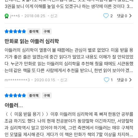
3권을 보니 이게 이해를 높일 수도 있겠구나 하는 생각에 이른 것이다. 3권
은 인간 관계다. 인간 관계, 나도 참 고민 많이 했었다. 돌아보면 내가 나 스
j***6
2018.08.25.
신고
2
댓글
0
스로를
종이책
구매
만화로 읽는 아들러 심리학
아들러의 심리학이 열풍이 불 때쯤에는 관심이 별로 없었다. 미움 받을 용
기가 좋은 줄은 알겠는데 중간 읽다가 말았고 내용도 이해가 잘 안되었었
다. 누군가 만화로 읽는 아들러의 심리학을 추천해 줬을 때에도 시큰둥했
는데 같은 책을 또 다른 사람에게서 추천을 받으니, 한번 읽어 보아야 겠다
는 마음이 들어서 구입을 1권부터 3권까지 하게 되었다. 만화여서 술술 읽
m*********3
2020.03.15.
신고
1
댓글
0
힐 줄 알았는데
종이책
구매
아들러...
＜＜ 미움 받을 용기＞＞ 이후 아들러의 심리학에 푹 빠져 한동안 공부를
조금 하기도 했다. 나의 현재 전공분야가 동양철학 이긴하지만, 서양철학
과 심리학역시 알고 있어야 하기에, 그런 측면에서 아들러는 매우 구체적
인 모델을 제시해 준다. 게다가 이 책은 만화가 책의 7할 이상을 차지하고