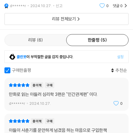
있어, 이해도 그만큼 빠르다. 원망이란 ; 상대적 강자를 상대로 북수를 꿈
d******r
2024.10.27.
신고
0
댓글
0
꾸는 감정 이라
리뷰 전체보기
리뷰
6
한줄평
5
클린봇
이 부적절한 글을 감지 중입니다.
설정
구매한줄평
추천순
종이책
구매
만화로 읽는 아들러 심리학 3편은 "인간관계편" 이다.
d******r
2024.10.27.
0
종이책
구매
아들이 사춘기를 문안하게 넘겼음 하는 마음으로 구입한책