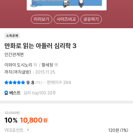
미리보기
사이즈비교
공유하기
소득공제
만화로 읽는 아들러 심리학 3
인간관계편
이와이 도시노리
저
황세정
역
까치(까치글방)
2015.11.25.
9.8
판매지수
294
11
베스트
심리 top100 32주
12,000
원
10
10,800
YES포인트
120원 (1%)