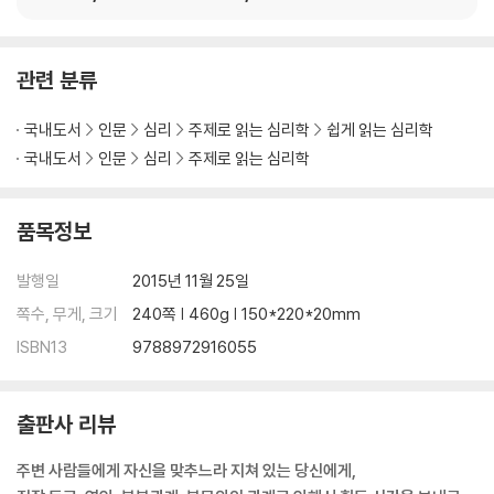
관련 분류
국내도서
인문
심리
주제로 읽는 심리학
쉽게 읽는 심리학
국내도서
인문
심리
주제로 읽는 심리학
품목정보
발행일
2015년 11월 25일
쪽수, 무게, 크기
240쪽 | 460g | 150*220*20mm
ISBN13
9788972916055
출판사 리뷰
주변 사람들에게 자신을 맞추느라 지쳐 있는 당신에게,