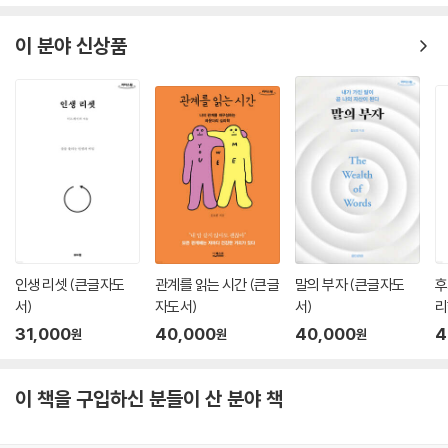
이 분야 신상품
인생 리셋 (큰글자도
관계를 읽는 시간 (큰글
말의 부자 (큰글자도
후
서)
자도서)
서)
리
31,000
40,000
40,000
4
원
원
원
이 책을 구입하신 분들이 산 분야 책