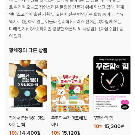
로 여기며 오늘도 자연스러운 문장을 만들기 위해 힘쓰고 있다. 현재
엔터스코리아 출판 기획 및 일본어 전문 번역가로 활동 중이다. 주요
역서로 《만화로 읽는 아들러 심리학》 시리즈 전 3권, 《아침에 쓰는
미래 일기》, 《사소하지만 굉장한 어른의 뇌 사용법》, 《자살수첩》 등
이 있다.
황세정
의 다른 상품
집에서 굽는 빵이 맛있
무쿠와 부가 마트에 갔
꾸준함의 힘
어지는 책
어요
10
15,300
%
원
10
14,400
10
15,120
%
%
원
원