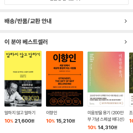
배송/반품/교환 안내
이 분야 베스트셀러
말하지 않고 말하기
이향인
미움받을 용기 (200만
조
부 기념 스페셜 에디션)
10
21,600
10
15,210
1
%
%
원
원
10
14,310
%
원