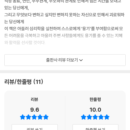
직장 동료, 연인, 부부관계, 부모와의 관계로 인해서 힘든 시간을 보내고
있는 당신에게,
그리고 무엇보다 변하고 싶지만 변하지 못하는 자신으로 인해서 괴로워하
는 당신에게
이 책은 아들러 심리학을 실천하여 스스로에게 ‘용기’를 부여함으로써 모
든 어려움을 극복하고 아울러 주변 사람들에게도 용기를 줄 수 있는 지혜
와 활력을 선사할 것이다.
“인간의 모든 고민은 인간관계에서 비롯된다”
출판사 리뷰 더보기
?알프레드 아들러
이 책의 주요 스토리
리뷰/한줄평
11
IT 기업의 홍보부에 근무하는 오가사와라 쓰구미의 마음속 고민은 무의식
중에 자신을 다른 사람들에게 맞추고, 진심을 좀처럼 말하지 못한다는 것
리뷰
한줄평
이다. 그러던 어느 날 엉뚱한 인연으로 수수께끼의 소녀 히나코를 만나서
9.6
10.0
함께 지내게 된다. 직장에서 자신의 목소리를 찾고, 연인과의 관계에서도
숨김 없이 이야기를 나눌 수 있는 “진정한 나”를 찾아가는 쓰구미의 여정
이 펼쳐진다.
리뷰 쓰기
한줄평 쓰기