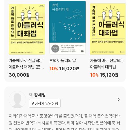
Part 4 부모가 부담스럽게 느껴진다면
Story 4 엄마의 속박을 끊어낼 시간
01 자식을 지배하는 부모란
02 과제의 분리
03 당신이 새로운 삶을 살기 위해서는
에필로그 어디를 향해 날아갈까?
가슴에 바로 전달되는
초역 아들러의 말
가슴에 바로 전달되는
인용 문헌
아들러식 대화법 (큰글
아들러식 대화법
10
16,020
%
원
자도서)
30,000
10
15,120
%
원
원
역
황세정
관심작가 알림신청
이화여자대학교 식품영양학과를 졸업했으며, 동 대학 통역번역대학
원 일본어 번역과 석사를 취득했다. 취미 삼아 시작한 일본어에 푹 빠
져 번역가의 길을 선택했다. 번역서 같지 않다는 말을 최고의 칭찬으