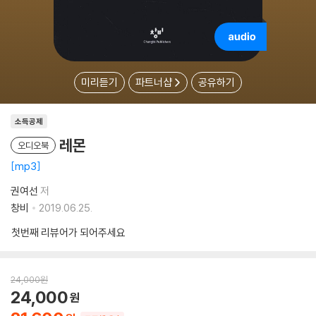
미리듣기
파트너샵
공유하기
소득공제
레몬
오디오북
mp3
권여선
저
창비
2019.06.25.
첫번째 리뷰어가 되어주세요
24,000
원
24,000