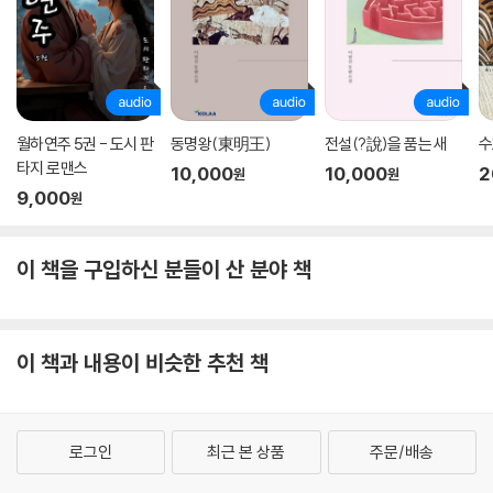
있다면 언젠가는 웃고 먹고 이야기하며 펄펄 살아 숨 쉬는 생명의 생생한
감각들을 받아들일 수 있게 된다는 것, 그러므로 삶 자체가 유일한 희망이
라는 단 하나의 진실을 말이다. 권여선만이 보여줄 수 있는 이 묵직한 메시
지는 단순한 이야기를 넘어 ‘아프고 무섭고 견디기 힘든 당신의 삶 한가운
데’(‘작가의 말’) 놓일 것이다. “당신의 삶이 평하기를, 덜 아프기를, 조금
더 견딜 만하기를 바라는 마음”을 이야기하는 작가의 간절한 마음처럼 독
월하연주 5권 - 도시 판
동명왕(東明王)
전설(?說)을 품는 새
수
자들 곁을 레몬의 노란빛으로 환하게 밝힐 것이다.
타지 로맨스
10,000
10,000
2
원
원
9,000
원
이 책을 구입하신 분들이 산 분야 책
이 책과 내용이 비슷한 추천 책
로그인
최근 본 상품
주문/배송