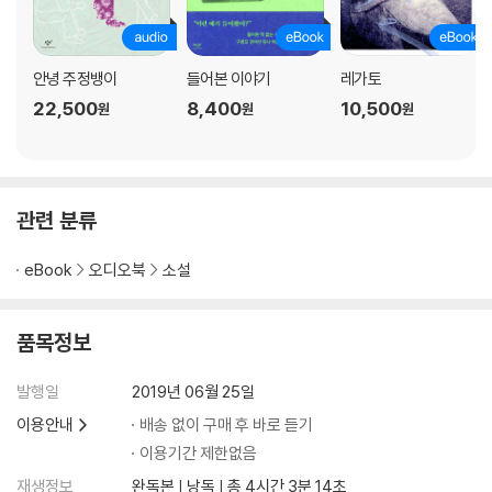
안녕 주정뱅이
들어본 이야기
레가토
22,500
8,400
10,500
원
원
원
관련 분류
eBook
오디오북
소설
품목정보
발행일
2019년 06월 25일
이용안내
배송 없이 구매 후 바로 듣기
이용기간 제한없음
재생정보
완독본 | 낭독 | 총 4시간 3분 14초