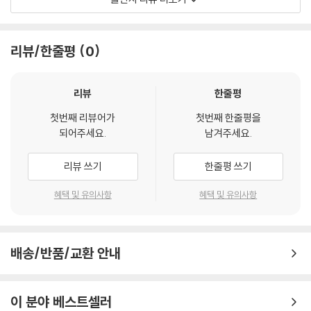
권여선이 보여주었던 소설들과 확연히 구분된다. 이 매력적인 미스터리 서
사는 읽는 이를 이야기 한가운데로 순식간에 끌어당기는 놀라운 흡인력을
보여주며 장르적 쾌감마저 안겨준다.
리뷰/한줄평
0
이 작품의 중심화자인 해언의 동생 다언은 “언덕길을 굴러 내려가는 자전
거의 종처럼 당당당당 웃던 아이”였지만 사건 이후 “이상한 이미지들이 마
리뷰
한줄평
구잡이로 혼합되어 있는” 무표정한 얼굴로 변모한다. 그리고 8년이 지난
첫번째 리뷰어가
첫번째 한줄평을
뒤에야 사건의 주요 용의자였던 한만우를 찾아가겠다는 결심이 선다. 이
되어주세요.
남겨주세요.
작품이 발표된 2016년 문학평론가 정홍수가 “김다언이 한만우 집에 들어
서는 장면과 같은 깊이를, 다른 소설에서 느낀 적이 있나 싶을 정도로 뛰어
리뷰 쓰기
한줄평 쓰기
났다”라고 평한 바 있을 정도로 한만우의 집에서 벌어지는 모든 장면은 이
소설이 결국 말하고자 하는 바를 애잔하고도 묵직하게 보여준다. 여고생
혜택 및 유의사항
혜택 및 유의사항
살인사건으로 시작된 이 이야기는 종내에 신의 존재, 그리고 죽음과 삶의
의미를 묻는 대목으로까지 이어지는데 이 흐름은 권여선만이 보여줄 수 있
는 소설적 깊이를 증명해낸다.
배송/반품/교환 안내
이 모든 사건의 중심에 ‘레몬’으로 대표되는 “노란빛”이 있다. 레몬은 화자
다언이 친언니보다 따랐던 선배 상희가 썼던 시에 등장하는 단어이면서,
이 분야 베스트셀러
다언이 한만우 집에서 함께 먹었던 따뜻한 계란프라이의 애틋한 노란빛을