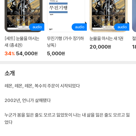
[세트] 눈물을 마시는
무진기행 (가수 장기하
눈물을 마시는 새 1권
절
새 (총4권)
낭독)
20,000
1
원
34
54,000
5,000
%
원
원
소개
레몬, 레몬, 레몬, 복수의 주문이 시작되었다
2002년, 언니가 살해됐다
누군가 봄을 잃은 줄도 모르고 잃었듯이 나는 내 삶을 잃은 줄도 모르고 잃
었다