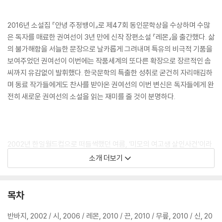
2016년 소설집 『안녕 주정뱅이』로 제47회 동인문학상을 수상하며 수많
은 독자를 매료한 권여선이 3년 만에 신작 장편소설 『레몬』을 출간했다. 삶
의 불가해함을 서늘한 문장으로 날카롭게 그려내며 특유의 비극적 기품을
보여주었던 권여선이 이번에는 작품세계의 또다른 확장으로 장르적인 솜
씨까지 유감없이 발휘했다. 한국문학의 특출한 성취로 굳건히 자리매김하
며 동료 작가들에게도 찬사를 받아온 권여선의 이번 변신은 독자들에게 완
전히 새로운 권여선의 소설을 읽는 재미를 줄 것이 분명하다.
2002년 한일월드컵으로 떠들썩했던 여름, ‘미모의 여고생 살인사건’이라
불렸던 비극이 벌어지고, 이 사건을 둘러싼 모든 인물의 삶이 방향을 잃고
소개 더보기
흔들린다. 사건의 중심에 있는 세 여성의 목소리가 번갈아가며 이야기를
끌고 가는 이 작품은 애도되지 못한 죽음이 어떤 파장을 남기는지 집요하
게 파고들어가며 삶의 의미에 대한 묵직한 질문을 던진다. 출간 전 실시한
목차
사전서평단 이벤트에서도 압도적 지지를 받으며 독자들의 뜨거운 반응을
불러일으킨 이번 작품은 권여선 소설의 새 지평을 증명할 것이다.
반바지, 2002 / 시, 2006 / 레몬, 2010 / 끈, 2010 / 무릎, 2010 / 신, 20