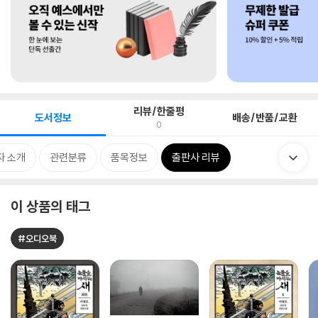
리뷰/한줄평
도서정보
배송/반품/교환
0
자 소개
관련분류
품목정보
출판사 리뷰
이 상품의 태그
#오디오북