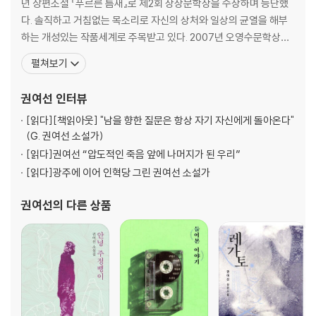
년 장편소설 『푸르른 틈새』로 제2회 상상문학상을 수상하며 등단했
다. 솔직하고 거침없는 목소리로 자신의 상처와 일상의 균열을 해부
하는 개성있는 작품세계로 주목받고 있다. 2007년 오영수문학상을
수상했다. 2008년도 제32회 이상문학상 수상작인 '사랑을 믿다'는
펼쳐보기
남녀의 사랑에 대한 감정과 그 기복을 두 겹의 이야기 속에 감추어 묘
사하여 호평을 얻었다. 저서로는 소설집 『처녀치마』, 『분홍 리본의 시
권여선
인터뷰
절』, 『내 정원의 붉은 열매』, 『비자나무 숲』
[읽다]
[책읽아웃] "남을 향한 질문은 항상 자기 자신에게 돌아온다"
(G. 권여선 소설가)
[읽다]
권여선 “압도적인 죽음 앞에 나머지가 된 우리”
[읽다]
광주에 이어 인혁당 그린 권여선 소설가
권여선
의 다른 상품