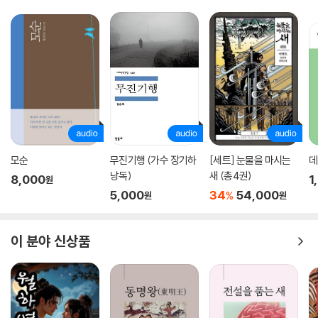
떠올리게 하는 매개이다. 동시에 그 노란빛은 언니 해언이 죽기 직전 입고
있었던 원피스의 색깔이기도 하다. 다시 오지 않을 좋았던 시절을 상징하
는 레몬의 노란빛은 다언으로 하여금 비틀린 자력 구제로서의 복수를 결심
하게 만드는데 여기에 이 소설의 반전이 숨어 있다.
한편, 2016년 계간 『창작과비평』 창간 50주년을 기념해 발표했던 소설
「당신이 알지 못하나이다」를 수정·보완하여 새롭게 선보이는 이 소설은 2
017년 원제와 동명의 연극으로 공연되며 이야기 자체의 흡인력을 이미 증
명한 바 있다.
모순
무진기행 (가수 장기하
[세트] 눈물을 마시는
데
낭독)
새 (총4권)
8,000
1
원
“찰나에 불과한 그 순간순간들이 삶의 의미일 수는 없을까”
5,000
34
54,000
%
원
원
권여선만이 가능한 소설적 깊이
언니의 죽음을 ‘아름다운 형식’의 파괴로 받아들였던 열일곱살 다언은 17
이 분야 신상품
년이 지나서야 “완벽한 미의 형식이 아니라 생생한 삶의 내용이 파괴”되었
다는 것을 비로소 이해할 수 있게 된다. 언니의 죽음이 모두를 나머지 존재
로 만들어버린다고 생각했지만 다언은 이해할 수 없었던 죽음을 애도하게
됨으로써 삶의 숨겨진 의미와 진실을 찾게 된다. 삶이 이어진다는 것, 살아