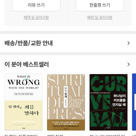
님의 그 말씀을 성령의 조명과 감화 가운데 믿음으로써 받아들이는 계시의
리뷰 쓰기
한줄평 쓰기
원리 혹은 신학의 원리, 이른바 첫 번째 신학, 즉 신학서론을 논합니다. 본
서가 널리 귀히 읽혀 교회 안에서, 한 성령 가운데, 한 성경 말씀으로, 한 머
혜택 및 유의사항
혜택 및 유의사항
리이신 그리스도께로, 장성한 선물의 분량에 이르도록 자라가는 은혜의 열
매(fructus gratiae)가 더하길 기원합니다.
- 문병호 (총신대학교 신학대학원 조직신학)
배송/반품/교환 안내
이 분야 베스트셀러