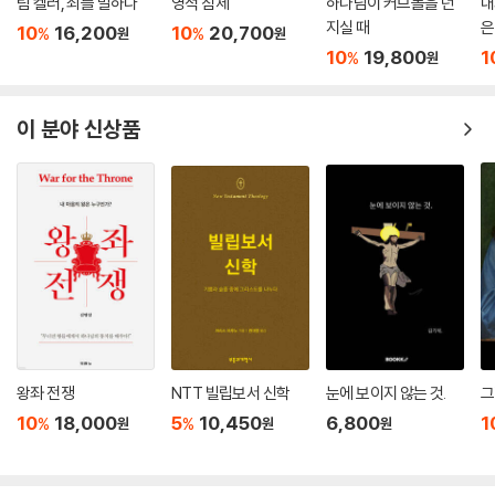
팀 켈러, 죄를 말하다
영적 침체
하나님이 커브볼을 던
내
지실 때
은
10
16,200
10
20,700
%
%
원
원
10
19,800
1
%
원
이 분야 신상품
왕좌 전쟁
NTT 빌립보서 신학
눈에 보이지 않는 것.
그
10
18,000
5
10,450
6,800
1
%
%
원
원
원