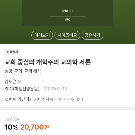
미리보기
사이즈비교
공유하기
소득공제
교회 중심의 개혁주의 교의학 서론
성경, 교의, 교회 해석
김재윤
저
SFC(학생신앙운동)
2026.03.03.
첫번째 리뷰어가 되어주세요
판매지수
324
23,000
원
10
20,700