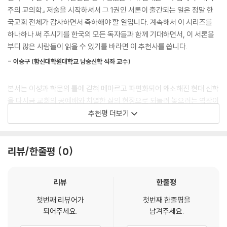
주의 교의학』 저술을 시작하셔서 그 1권인 서론이 출간되는 일은 정말 한
국교회 전체가 감사하면서 축하해야 할 일입니다. 계속해서 이 시리즈를
하나하나 써 주시기를 한국의 모든 독자들과 함께 기대하면서, 이 서론을
부디 많은 사람들이 읽을 수 있기를 바라면 이 추천사를 씁니다.
- 이승구 (함신대학원대학교 남송신학 석좌 교수)
본서는 이성과 학문의 틀에 갇혀 메마르고 파편화되어 왜소해진 현대 신학
을 다시금 교회의 공예배와 치열한 삶의 현장으로 되돌려 놓으려는 역작이
자, 실천적인 교의학 서론입니다. 편하게 공감 가는 일상의 언어로 쓰인 이
추천평 더보기
책은, 독자들에게 신학함이 얼마나 가슴 뛰고 재미있는 일인지 생생하게
경험하게 해 줄 것입니다. 머리로만 믿는 신앙에서 벗어나 가슴 뛰는 신비
의 감격을 회복하고 삶에서 실천하기를 원하는 모든 분께 이 책의 일독을
리뷰/한줄평
0
강력히 권합니다.
- 유해무 (고려신학대학원 교의학 은퇴교수)
리뷰
한줄평
첫번째 리뷰어가
첫번째 한줄평을
본서는 하나님의 유일한 말씀으로서의 성경의 특성, 성경 말씀의 하나님의
되어주세요.
남겨주세요.
자기 계시로서의 구속사적-구원론적 의미, 성령의 영감으로 기록된 하나