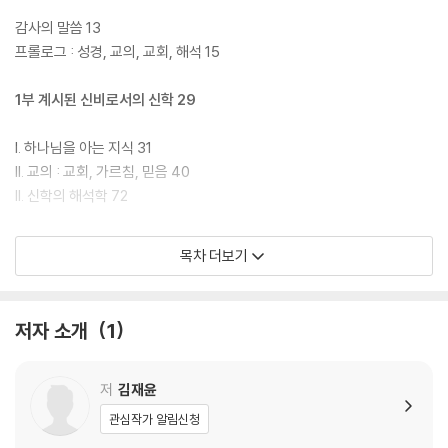
감사의 말씀 13
프롤로그 : 성경, 교의, 교회, 해석 15
1부 계시된 신비로서의 신학 29
I. 하나님을 아는 지식 31
II. 교의 : 교회, 가르침, 믿음 40
II. 신학의 해석학 72
2부 종교개혁의 신학 이해와 지평의 융합 89
목차 더보기
I.루터 :기독론과 그 지평들 96
II. 칼뱅 : 총체적 신지식으로서의 경건에 이르는 길 117
저자 소개
1
II. 하이델베르크 요리문답 : 현재적 유익으로의 초대 136
IV. 도르트 신조 : 예정론과 설교 그리고 목회 151
V. 개혁파 정통주의 : 복된 삶으로서의 신학 172
저
김재윤
관심작가 알림신청
3부 계몽주의와 신학의 왜소화 185