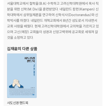
서울대학교에서 철학을(B.A) 수학하고 고려신학대학원에서 목사 직
I. 계몽된 인간의 고전적 계몽철학 193
분을 위한 신학(M. Div)을 훈련받았다. 네덜란드 캄펀(Kampen) 신
II. 고전적 계몽주의와 신학 213
학대학에서 삼위일체론을 연구하여 신학석사(Doctorandus)와 신
학박사를 마쳤다. 네덜란드 개혁교회에서 8년간 성도로서 지내면서
4부 탈계몽의 교의학 245
교회 사랑을 배웠다. 현재 고려신학대학원에서 교의학을 가르치고 있
으며 고신(예장) 교회들이 성경과 신앙고백위에 공교회로 세워져 갈
I. 아브라함 카이퍼 : 하나님과 성경 중심의 학문으로서의 신학 251
것을 소망하고 있다.
II. 칼 바르트 : 역설인 하나님 계시 274
III. 스킬더 : 그리스도 중심성과 역사의 복원 291
김재윤
의 다른 상품
IV. 본회퍼 : 역사의 중심으로서의 그리스도와 교회의 실존 307
V. 해석학과 신학적 해석학 319
에필로그 : 목회적 해석학 349
사도신경 핸드북