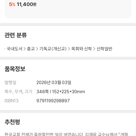
5
11,400
%
원
관련 분류
국내도서
종교
기독교(개신교)
목회와 신학
신학일반
품목정보
발행일
2026년 03월 03일
쪽수, 무게, 크기
346쪽 | 152*225*30mm
ISBN13
9791199298897
추천평
한국교회 전체가 축하할만한 일이 생겼습니다. 김재윤 교수님께서 『개혁