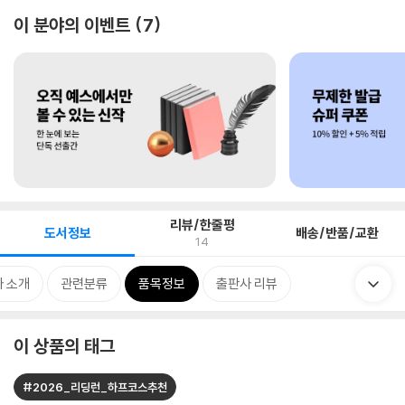
이 분야의 이벤트
7
리뷰/한줄평
도서정보
배송/반품/교환
14
 소개
관련분류
품목정보
출판사 리뷰
이 상품의 태그
#2026_리딩런_하프코스추천