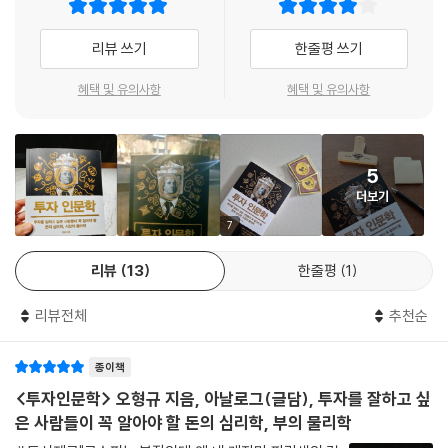
투자란 정보와 기술의 싸움이 아닌
05. 인간은 계획하지만 신은 비웃는다
인간의 본성과 시장의 구조를 이해하는 힘이 좌우한다!
리뷰 쓰기
한줄평 쓰기
핵주먹 타이슨의 명언
투자할 때 치러야 하는 대가
넘사벽이 되어 버린 부동산, 저금리로 급락해 버린 적금의 가치 등, 지금 대
혜택 및 유의사항
혜택 및 유의사항
네메시스를 부르는 휴브리스
한민국에 불고 있는 주식 투자 붐은 불확실성 시대를 살아남기 위한 개인
계획오류와 호프스태터 법칙
의 발버둥일지도 모른다. 저자는 이처럼 또 다른 생존의 수단이 되어 버린
투자 세계에서, 개인의 자산을 안전하게 불리기 위해 우리가 알아야 할 것
5
06. 워런 버핏이 경계한 ‘이웃 효과’
은 주식 이론이나 차트 분석이 아니라고 말한다. 전통적인 경제학 모델이
더보기
‘존스네 따라잡기’
가정한 ‘합리적 인간(Homo Economicus)’은 현실에서 존재하지 않으
비교 본능의 이웃 효과
며, 주식시장을 움직이는 가장 강력한 힘은 지식이 아닌 ‘인간의 심리’와
7
질투는 나의 힘!
‘물리학’이라는 사실이 수많은 금융 위기를 통해 증명되었다.
리뷰
13
한줄평
1
투자자가 가장 배가 아플 때
현존하는 투자 도서들은 성공 비법을 전하거나 복잡한 재무 이론을 다루는
데 치중하여, 독자들이 정작 자신의 실패 원인인 ‘심리적 오류’를 교정하거
리뷰전체
추천순
07. 우리의 의사결정이 현명하기 힘든 이유
나 예측 불가능한 시장의 ‘본질’을 이해하는 데는 도움을 주지 못하고 있다.
“피자를 네 조각으로 잘라 줘요”
이 책은 독자들이 투자에서 반복하는 실수와 시장의 광기를 근본적으로 이
“평생 설탕물이나 팔 건가?”
종이책
해하고 대비할 수 있도록, 인간의 심리 오류(행동경제학), 시대를 초월한
속지 말자! 프레임
인류의 지혜(고전, 속담), 시장 역학(물리학)이라는 세 가지 축을 중심으
<투자인문학> 오형규 지음, 아날로그(글담), 투자를 잘하고 싶
금융회사들의 민낯
로 투자의 세계를 입체적으로 해부한다. 이를 통해 지식을 넘어선 ‘지혜’를
은 사람들이 꼭 알아야 할 돈의 심리학, 부의 물리학
프레임 역이용하기
통해 투자의 본질을 꿰뚫어 보는 통찰력을 제공한다.