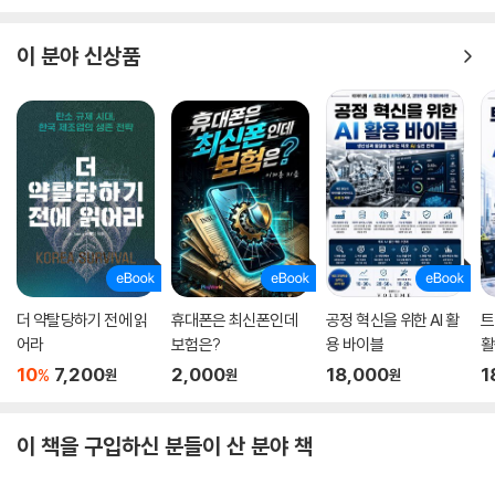
거친 바다를 항해하는 이들에게
이 분야 신상품
더 약탈당하기 전에 읽
휴대폰은 최신폰인데
공정 혁신을 위한 AI 활
트
어라
보험은?
용 바이블
활
10
7,200
2,000
18,000
1
%
원
원
원
이 책을 구입하신 분들이 산 분야 책