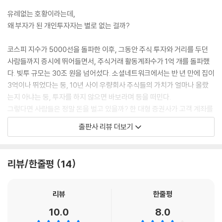
탐욕과 착각을 제어하는 가장 오래된 방법
유례없는 호황이라는데,
02. 투자의 본질은 이미 옛 지혜에 담겨 있다 ?
왜 부자가 된 개인투자자는 별로 없는 걸까?
그리스·로마의 2000년 유산
모든 법은 로마로 통한다
코스피 지수가 5000선을 돌파한 이후, 그동안 주식 투자와 거리를 두던
인생과 투자의 지혜를 담은 경구
사람들까지 증시에 뛰어들면서, 주식거래 활동계좌수가 1억 개를 돌파했
다. 빚투 규모는 30조 원을 넘어섰다. 소셜네트워크에서는 반 년 만에 집이
03. 투자에는 하차 안내 방송이 없다
3억이나 뛰었다는 둥, 10년 사이 우량회사 주식들의 가치가 얼마나 올랐
세 개의 반지
는지 아냐는 둥, 투자를 하지 않으면 바보라며 등을 떠민다.
최초의 투기꾼
그렇다면 사람들은 정말 돈을 벌고 있을까? 한 대형 증권사가 고객 계좌를
투기의 역사는 각운을 맞춘다
분석해 본 결과 손실 구간에 있는 사람이 50%가 넘었다. 자본시장연구원
출판사 리뷰 더보기
투자에는 하차 안내 방송이 없다
자료에 의하면, 지금과 같은 주식 투자 붐이 일었던 2020년에도 신규투자
자 3명 중 2명이 손실을 봤다고 한다. 역대급 상승장임에도 주식 투자로 돈
04. 차트 분석은 왜 실패할 수밖에 없는가
을 번 사람들이 실제로는 소수에 불과하다는 것이다.
리뷰/한줄평
14
고쿠라의 행운
사람들은 쏟아지는 정보와 이론을 흡수하며 투자 성공률을 높이기 위해 노
삶에 일어나는 일들 중 우리가 아는 것은 극히 일부다
력하지만, 막상 실전에서는 ‘천체의 움직임은 계산할 수 있어도 군중의 광
한두 번은 우연, 세 번이면 패턴
기는 계산할 수 없다’던 아이작 뉴턴의 말처럼 심리적 급류에 휩쓸려 큰 손
리뷰
한줄평
로또 평행이론
실을 경험하는 일을 반복하는 게 현실이다.
10.0
8.0
주가는 정말 예측할 수 있을까?