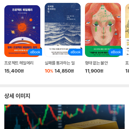
프로젝트 헤일메리
실패를 통과하는 일
형태 없는 불안
포
15,400
10
14,850
11,900
1
%
원
원
원
상세 이미지