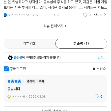
는 건 위험하다고 생각한다. 공부삼아 주식을 하고 있고, 지금은 개별 기업
05. 신도 가끔 주사위놀이를 한다
보다는 지수 투자를 하고 있다. 시장은 숫자로 움직이고, 사람들은 차트를
세상에 이런 일이!
분석하지만 사실은 시장을 선택하고 차트를 만드는 건 언제나 사람이었
불확실성 앞에서 이유를 찾고자 하는 인간의 본능
s**********o
2026.03.15.
신고
0
댓글
0
다. 그리고 차
도박이 확률론을 낳았다
카지노가 돈 버는 방법, 큰 수의 법칙
리뷰 전체보기
우연의 법칙 vs. 필연의 법칙
신은 주식시장에서도 주사위를 던진다
리뷰
13
한줄평
1
06. 부와 시장의 엔트로피 법칙
부자가 3대를 못 가는 이유
클린봇
이 부적절한 글을 감지 중입니다.
설정
생로병사라는 유기체의 리듬
엔트로피 증가의 법칙
구매한줄평
추천순
물리학자들이 보는 시장
셰익스피어 vs. 열역학 제2법칙
종이책
구매
주식시장이 복잡한 이유
좋습니다
i******6
2026.03.08.
0
07. 금융, 안정될수록 불안정하다
오즈의 마법사
예측 불가능한 세계에 맞서는 과학