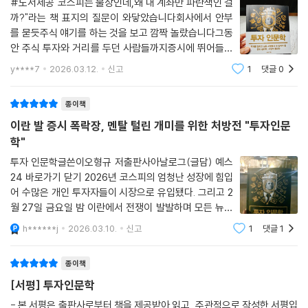
#도서제공"코스피는 불장인데,왜 내 계좌만 파란색인 걸
원영적 사고, 우희적 사고
까?"라는 책 표지의 질문이 와닿았습니다회사에서 안부
를 묻듯주식 얘기를 하는 것을 보고 깜짝 놀랐습니다그동
안 주식 투자와 거리를 두던 사람들까지증시에 뛰어들면
제4부. 부와 시장의 물리학
서 주식 투자를 하지 않는 사람을찾기 힘들 정도입니다이
y****7
2026.03.12.
신고
1
댓글
0
런 개미 투자자가 돈을 벌 수 있으면 좋겠지만늘 그렇지만
은 않습니다그럼에도 불구하고 또 '물타기'라는
01. 질서와 무질서가 뒤섞인 복잡계 세상
종이책
도쿄의 시부야 스크램블
이란 발 증시 폭락장, 멘탈 털린 개미를 위한 처방전 "투자인문
시스템(界)으로 구성된 세상
학"
단순계 vs. 복잡계
경제시스템은 거대한 복잡적응계
투자 인문학글쓴이오형규 저출판사아날로그(글담) 예스
24 바로가기 닫기 2026년 코스피의 엄청난 성장에 힘입
어 수많은 개인 투자자들이 시장으로 유입됐다. 그리고 2
02. 무질서 속에서 질서를 발견하는 법
월 27일 금요일 밤 이란에서 전쟁이 발발하며 모든 뉴스
<쥬라기 공원>과 카오스 이론
헤드라인을 장식하게 됐고, 우리는 주말 내내 불안에 떨어
카오스와 나비 효과
h******j
2026.03.10.
신고
1
댓글
1
야 했다. 예상대로 월요일부터 지수는 급락을 시작, 며칠
프랙탈의 출발, 해안선 역설
간격으로 반등과 급락을 반복해오고 있다. 누군
내 속에 내가 너무도 많아
종이책
“직선은 인간의 선, 곡선은 신의 선”
[서평] 투자인문학
주가 변동의 숨은 구조
- 본 서평은 출판사로부터 책을 제공받아 읽고, 주관적으로 작성한 서평입