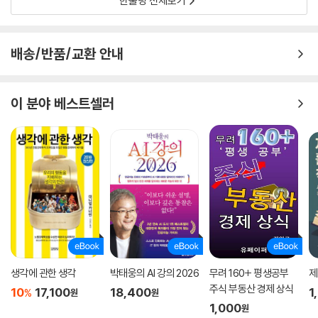
한줄평 전체보기
틀리는 게 정상인 경제전망
움직이는 과녁 맞추기
안정될수록 불안정하다
배송/반품/교환 안내
경제전문가들은 폭풍우를 모르는 기상예보관
이 분야 베스트셀러
제5부. 개미 투자자를 위한 주식투자의 기본 원리
운을 탓하지 마라
성공은 형편없는 스승
돈 모으는 데 왕도는 없다
고슴도치와 여우
남의 치아로 씹을 순 없다
매수는 기술, 매도는 예술
평균의 함정에 속지 마라
기술혁명은 거품을 부른다
생각에 관한 생각
박태웅의 AI 강의 2026
무려 160+ 평생공부
제
세상에서 가장 비싼 네 단어
주식 부동산 경제 상식
10
17,100
18,400
1
%
원
원
시장의 재귀성을 기억하라
1,000
원