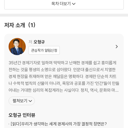
목차 더보기
을 건넨다. 뜨거운 시장의 열기 속에서 차가운 이성을 되찾아줄 『투자 인문
01. 나는 평균 이상이다 ?우월성 착각
학』은 투자를 대하는 태도를 근본적으로 변화시키는 계기가 될 것이다.
‘나는 운전을 잘해’ 93퍼센트의 착각
평균 이하는 다 어디에 있나?
저자 소개
1
모두가 워비곤 호숫가에 산다
진짜 실력은 하락장에서 드러난다
저
오형규
02. 나는 투자, 너는 투기 - 자기중심 편향
관심작가 알림신청
세상의 중심은 나
밖에서 보면 쉬워 보인다
35년간 경제기자로 일하며 딱딱하고 난해한 경제를 쉽고 흥미롭게
내로남불의 원천
전하는 것을 평생의 소명으로 삼아왔다. 인문대 출신으로서 치열한
경제와 시장의 거품은 피할 수 없는 전쟁과 같다
경제 현장을 취재하며 얻은 깨달음은 명확하다. 경제란 단순히 차트
주식시장은 미인선발대회
나 수학적 법칙의 산물이 아니라, 욕망과 공포를 가진 ‘인간’들이 만들
어내는 거대한 심리의 복잡계라는 사실이다. 정치, 역사, 문화와 마찬
03. 남들도 다 그러는데 ? 집단심리
가지로 경제 역시 인간이 빚어내는 드라마이기에, 수학적 분석을 넘
펼쳐보기
다수의 무지
어 문학, 역사, 철학, 물리학을 아우르는 융·복합적 접근이 필수적이
집단지성이냐, 집단착각이냐
라고 믿는다. 이 책은 그 같은 생각을 종합한 결과물로, ‘돈은 심리학
오형규
인터뷰
종교적 광기와 닮은 투자 광풍
의 현미경으로, 시장은 물리학의 망원경으로 들여다봐야
집단심리는 주식 시장을 움직이는 엔진
[읽다]
우리가 생각하는 세계 경제사의 가장 결정적 장면은?