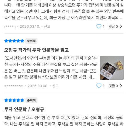
니다. 그동안 기존 대비 2배 이상 상승해오던 주가가 급락하며 변동성이 심
03. 평범의 왕국 vs. 극단의 왕국
해지고 있는 국면이다. 그래서 향후 경제에 충격을 줄 수 있는 외부 변수에
#아보하와 <퍼펙트 데이즈>
촉각을 곤두세우고 있는데, 최근 가장 큰 이슈라면 역시 이란과 미국의 분
우리는 두 세계를 살고 있다
쟁일 것이다. 일주일째로 접어드는 이 문제는 출구를 찾기는커녕 이란이
r****n
2026.03.10.
신고
1
댓글
0
부익부 빈익빈의 마태 효과
역내 걸프 국
우리의 경험을 믿어도 될까?
증거의 부재가 부재의 증거는 아니다
종이책
원인을 모르는 블랙 먼데이
오형규 작가의 투자 인문학을 읽고
[도서만협찬] 인간의 본능을 이기는 투자의 진짜 기술[추
04. 세상을 움직이는 거듭제곱 법칙
천 독자]-시장의 소음 대신 본질을 보고 싶은 사람-남들
일본의 대지진 괴담
은 돈 버는 것 같은데 나만 뒤처진 느낌이 드는 사람-큰돈
아무도 모른다
은 벌고 싶지만 경제 뉴스만 보면 머리가 아픈 사람-내 투
큰 것은 적고, 작은 것은 많다
자 결정이 늘 '운'에 좌우된다고 느껴 불안한 사람-경제 기
s*******m
2026.03.08.
신고
1
댓글
0
파레토 법칙과 지프의 법칙
사나 전문가의 말에 휘둘리지 않는 주체적인 투자 안목을
기르고 싶은 사람"돈 쓰는 건 쉽지만, 공
시간도, 의사결정도 거듭제곱 법칙을 따른다
종이책
정규분포 vs. 꼬리 위험
투자 인문학 / 오형규
모래사태 실험과 임계상태
주식시장에 패닉이 잦은 이유
책을 읽고 싶다고 생각한 건 부제 때문이었다. 돈의 심리학, 시장의 물리
학. 나는 주식을 잘 하지 못하고, 주식을 잘 하지 못하는 사람이 주식을 하