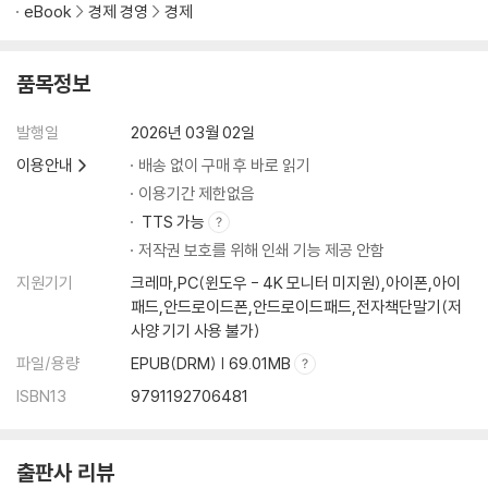
eBook
경제 경영
경제
남 주기는 아까워, ‘소유 효과’
현상유지 편향과 경로의존성
비자발적 장기투자자
품목정보
개미들이 힘든 이유
발행일
2026년 03월 02일
07. 생각하기 귀찮아 ?인지적 구두쇠
이용안내
배송 없이 구매 후 바로 읽기
귀차니즘과 지름길 본능
이용기간 제한없음
뇌의 최소노력 법칙
TTS 가능
주가가 크게 올라도 손해 보는 사람의 특징
저작권 보호를 위해 인쇄 기능 제공 안함
‘너만 알고 있어!’
지원기기
크레마,PC(윈도우 - 4K 모니터 미지원),아이폰,아이
패드,안드로이드폰,안드로이드패드,전자책단말기(저
사양 기기 사용 불가)
제3부. 인생의 지혜, 투자의 지혜
파일/용량
EPUB(DRM) | 69.01MB
01. 투자의 본질은 이미 옛 지혜에 담겨 있다 ?
ISBN13
9791192706481
하늘 아래 새로운 것 없다
고대에서 월가까지 이어진 여덟 가지 지혜
승부의 책임, ‘스킨 인 더 게임’
출판사 리뷰