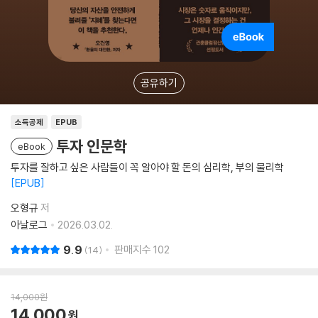
공유하기
소득공제
EPUB
투자 인문학
eBook
투자를 잘하고 싶은 사람들이 꼭 알아야 할 돈의 심리학, 부의 물리학
EPUB
오형규
저
아날로그
2026.03.02.
9.9
판매지수
102
14
14,000
원
14,000