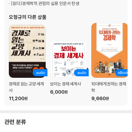
[읽다]
경제학적 관점의 실용 인문서 탄생
04. 내 그럴 줄 알았다 ? 사후확신 편향
예고된 인재라는 착각
오형규
의 다른 상품
위대한 기업의 공식은 없다
훈련된 무능과 전문가 편향
고장 난 시계도 하루 두 번은 맞는다
투자자들이 뒷북 치는 이유
05. 괜히 그럴 리 없다 ? 착각적 상관
속설, 징크스, 괴담은 어떻게 만들어지는가
내가 탈 버스만 오지 않는다는 심리
골대 맞힌 팀은 진다?
경제로 읽는 교양 세계
보이는 경제 세계사
10대에게 권하는 경제
파레이돌리아와 아포페니아
사
학
6,000
원
내가 사면 떨어진다?
11,200
9,660
원
원
주가 차트를 맹신하지 마라
06. 손실은 너무 고통스러워 ?손실회피 편향
관련 분류
세상에서 제일 아까운 돈
얻는 기쁨 < 잃는 두려움