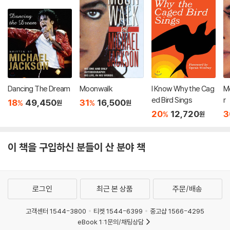
Dancing The Dream
Moonwalk
I Know Why the Cag
M
ed Bird Sings
r
18
49,450
31
16,500
%
%
원
원
20
12,720
3
%
원
이 책을 구입하신 분들이 산 분야 책
로그인
최근 본 상품
주문/배송
고객센터 1544-3800
티켓 1544-6399
중고샵 1566-4295
eBook 1:1문의/채팅상담