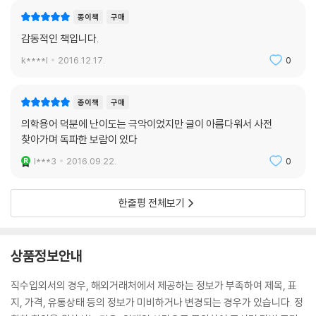
종이책
구매
기적적으로 호전이 되어 다시 몇 번의 수술을 집도할 수 있게 되고, 얼마 전
감동적인 책입니다.
찍은 자신의 CT 스캔을 체크하던 그는 작은 무엇을 발견한다. 작지만 분명
히 새로운 종양이 자라고 있었다. 다음날 새벽 다섯시 이십분 퇴근길 그는
k****l
2016.12.17.
0
전에는 몰랐던 소나무 냄새를 맡는다. 병원의 짐을 정리하며 서적들을 챙
기던 그는 두고 오기로 한다. 이곳에서 더 쓸모가 있을 테니까. 오래지 않아
종이책
구매
그는 예쁜 딸의 아빠가 된다. 하루가 다르게 자라는 아기를 보며 그는 아이
의학용어 덕분에 난이도는 극악이었지만 글이 아름다워서 사전
가 자신을 기억할 수 있을만큼만 세상에 조금 더 머무를 수 있기를 소망한
찾아가며 독파한 보람이 있다
다. 딸이 십대가 된다면 어떤 모습일지 상상조차 되지 않지만 글은 그 자신
l***3
2016.09.22.
0
보다 오래 살아 남을 것이므로, 그는 자신의 삶을 담은 책을 마무리 하며 미
래의 딸에게 마지막 말을 전한다. 너는 내 삶의 커다란 기쁨이었다고.
한줄평 전체보기
상품정보안내
직수입외서의 경우, 해외거래처에서 제공하는 정보가 부족하여 제목, 표
지, 가격, 유통상태 등의 정보가 미비하거나 변경되는 경우가 있습니다. 정