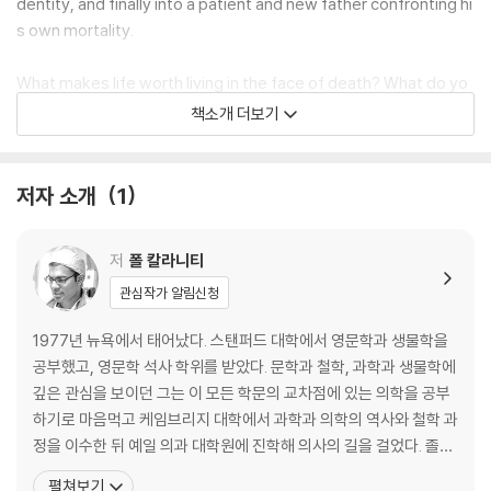
dentity, and finally into a patient and new father confronting hi
s own mortality.
What makes life worth living in the face of death? What do yo
u do when the future, no longer a ladder toward your goals in li
책소개 더보기
fe, flattens out into a perpetual present? What does it mean t
o have a child, to nurture a new life as another fades away? Th
ese are some of the questions Kalanithi wrestles with in this p
저자 소개
1
rofoundly moving, exquisitely observed memoir.
저
폴 칼라니티
Paul Kalanithi died in March 2015, while working on this book, y
et his words live on as a guide and a gift to us all. I began to rea
관심작가 알림신청
lize that coming face to face with my own mortality, in a sens
1977년 뉴욕에서 태어났다. 스탠퍼드 대학에서 영문학과 생물학을
e, had changed nothing and everything, he wrote. Seven word
공부했고, 영문학 석사 학위를 받았다. 문학과 철학, 과학과 생물학에
s from Samuel Beckett began to repeat in my head: I can t go
깊은 관심을 보이던 그는 이 모든 학문의 교차점에 있는 의학을 공부
on. I ll go on. "When Breath Becomes Air" is an unforgettable, lif
하기로 마음먹고 케임브리지 대학에서 과학과 의학의 역사와 철학 과
e-affirming reflection on the challenge of facing death and on
정을 이수한 뒤 예일 의과 대학원에 진학해 의사의 길을 걸었다. 졸업
the relationship between doctor and patient, from a brilliant w
후에는 모교인 스탠퍼드 대학 병원으로 돌아와 신경외과 레지던트 생
riter who became both.
펼쳐보기