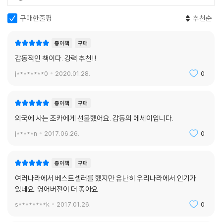
폐암 말기였다. 수년간 다른 사람들의 가장 까다롭고 어려운 수술을 해온
구매한줄평
추천순
그였다. 사람들의 뇌를 열고 종양을 잘라내고 봉합했다. 살려낸 환자들도
있었고 그렇지 못한 환자들도 있었다. 기술적 탁월함이 도덕적 필수사항이
종이책
구매
되는, 실력이 윤리가 되는 의사의 세계에서 뇌를 다루는 일은 삶을 다루는
감동적인 책이다. 강력 추천!!
일이었다. 종양을 제거함으로서 환자는 언어를 잃거나 평범한 사고를 못하
j********0
2020.01.28.
0
게 될 수도 있었다. 그는 업계의 전문가였고 환자의 삶에 대해서도 책임감
을 느끼는 인간적인 의사였다. 그러나 스스로 환자가 되어 수액을 맞기 전
까지는 자신의 모든 환자들이 병상에서 먹는 음식에서 수액 때문에 혀에
종이책
구매
짠기가 느껴진다는 것을 알지 못했다.
외국에 사는 조카에게 선물했어요. 감동의 에세이입니다.
그에게 몇 년이 남았는지 알 수 없었다. 여러 항암 치료를 병행하면서 싸워
j*****n
2017.06.26.
0
가는 수 밖에는 없었다. 그는 죽어가는 대신 살기로 결심한다. 아내와 그는
전부터 계획해 왔던 아이를 갖기로 한다. 옳은 것일까? 아내를 두고 떠나는
종이책
구매
것과 아내와 아이를 두고 떠나는 것 중에 무엇이 더 나쁠까? 우리는 우리의
여러나라에서 베스트셀러를 했지만 유난히 우리나라에서 인기가
시선으로만 세상을 본다. 세상이라는 큰 그림의 한 부분 밖에는 볼 수가 없
있네요. 영어버전이 더 좋아요
는 것이다. 사람은 세상과의 관계 속에서 퍼즐을 맞춰갈 뿐 누구도 완전할
s********k
2017.01.26.
0
수는 없다. 그는 성경 구절을 인용해 말한다. ‘누군가는 심고, 누군가는 거
둔다. 네가 거두는 것은 다른 이들이 심은 것이다.’