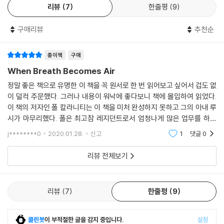
리뷰
7
한줄평
9
문학 청년이 설 곳이 마땅치 않았다.
구매리뷰
추천순
그토록 오래 문학을 공부했는데 환영 받지 못하다니. 그는 자신이 다른 문
학도들과는 다르다는 것을 조금 늦게 깨달은 것이다. 그제야 주변의 의사
종이책
구매
친척과 가족들이 보였고 운명처럼 의사의 길을 가게 된다. 의업은 삶과 죽
When Breath Becomes Air
음을 똑바로 바라보는 일이었다. 공부로 찰랑이는 의대생 시절을 지나 수
련의 과정에 들어간 그는 처음으로 해부학 실습을 하게 된다. 책에서만 보
정말 좋은 책으로 유명한 이 책을 꼭 원서로 한 번 읽어보고 싶어서 겁도 없
던 것과는 전혀 다른 경험이었다. 실습 대상은 ‘사체’였지만, 그들은 병사
이 덜컥 주문했다. 그러나 내용이 워낙에 좋다보니 책에 몰입하여 읽었다.
하기 전에 그들의 죽음이 의학의 발전에 도움이 될 수 있도록 자신의 몸을
이 책의 저자인 폴 칼라니티는 이 책을 미처 완성하지 못하고 그의 아내 루
시가 마무리했다. 폴은 최고참 레지던트로서 엄청나게 많은 업무를 하던
‘기부’한 사람들이었다. 환자들은 해결 해야할 ‘문제’가 아니라 ‘사람’이었
중, 아내의 임신이라는 반가운 소식이 있는 한편, 그는 암이 급속도로 악화
다. 의대생들은 그렇게 삶과 죽음을 직접 맞닿뜨리며 진짜 의사가 되었다.
j********0
2020.01.28.
신고
1
댓글
0
되어 만삭인
열 시간의 수술, 네 시간의 수면, 자신의 환자가 살고 죽는 것을 보아온 고
리뷰 전체보기
된 수련의 시절의 끝이 보였다. 사랑하는 여자를 만나 결혼을 하고 미국 각
지의 내로라 하는 의학센터에서는 그의 우수한 수술 실력을 높이 사서 서
로 데려가려고 야단이었다. 삼십대 중반에 폴은 이룰 수 있는 모든 성공을
리뷰
7
한줄평
9
바로 눈 앞에 두고 있었다. 고된 수술 스케줄 탓인지 급격하게 피로가 몰려
오고 체중이 심하게 줄기 전까지는.
클린봇
이 부적절한 글을 감지 중입니다.
설정