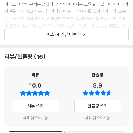
이라고 생각해 본적은 없었다. 의사인 아버지는 교육열에 불타던 어머니의
의견을 뒤로 하고 학군과는 거리가 먼 동네로 이사를 결정하게 된다. 그곳
에는 뒷켠에 사막이 있었고 밤이면 별들이 쏟아지듯 반짝였다. 문을 열어
두면 뱀이 집에 기어들어오기도 했다. 근처 고등학교에는 좋은 대학을 갔
다는 졸업생들도 없었다.
예스24 리뷰 더보기
폴의 어머니는 다른 인도의 어머니들 처럼 자식이 열심히 공부해서 성공하
기를 바랬다. 학교 교육은 어머니가 원하는 수준이 못 되었던 것 같다. 동네
리뷰/한줄평
16
아이들도 그닥 공부에는 관심이 없었다. 어머니는 한 방편으로 책들이 폴
을 더 좋은 대학으로 데려다 줄 것처럼, 어린이 청소년 필독서들을 끊임없
리뷰
한줄평
이 폴에게 가져다 주었다. 어느새 그는 자기 학년보다도 꽤 수준이 높은 책
들을 읽게 되었다.
10.0
8.9
그는 책을 읽는 일이 퍽 즐거웠다. 문학을 사랑했고 삶의 의미에 대해 탐구
하기를 즐겼기 때문이었다. 답을 구하기에 문학은 가장 가까운 길이라고
리뷰 쓰기
한줄평 쓰기
여겼다. 나아가 삶을 영위하는 생명 그 자체도 이해하고 싶었다. 대학에서
문학과 생물학 수업을 같이 들으며 그의 갈증은 조금씩 채워졌다. 그에게
혜택 및 유의사항
혜택 및 유의사항
삶의 의미에 대해 고민하는 것과 생명의 메커니즘을 깨닫는 것은 크게 다
른 것이 아니었다. 그러나 스탠포드 영문학과에는 과학자의 시선을 가진