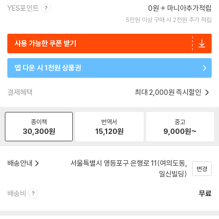
YES포인트
0원
마니아추가적립
5만원 이상 구매 시 2천원 추가 적립
사용 가능한 쿠폰 받기
앱 다운 시 1천원 상품권
결제혜택
최대 2,000원 즉시할인
종이책
번역서
중고
30,300
원
15,120
원
9,000
원~
배송안내
서울특별시 영등포구 은행로 11(여의도동,
변경
일신빌딩)
배송비
무료