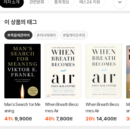
저자 소개
관련분류
품목정보
예스24 리뷰
이 상품의 태그
#죽음에관하여
#의사에세이
#빌게이츠추천
Man's Search for Me
When Breath Beco
When Breath Beco
M
aning
mes Air
mes Air
a
41
9,900
40
7,800
20
14,400
3
%
%
%
원
원
원