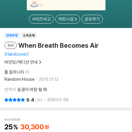
사이즈비교
파트너샵
공유하기
강력추천
소득공제
When Breath Becomes Air
외서
Hardcover
바인딩/에디션 안내
폴 칼라니티
저
Random House
2016.01.12.
번역서
숨결이 바람 될 때
9.4
판매지수
66
16
40,400
원
25
30,300