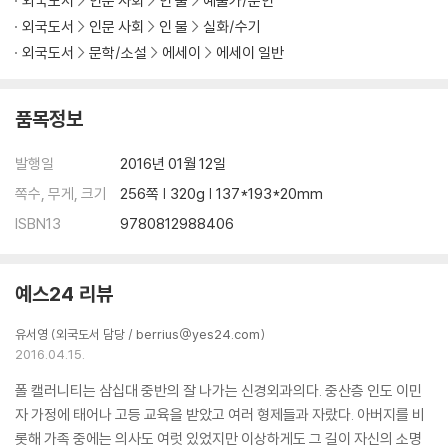
외국도서
인문 사회
인 물
예술가/문인
외국도서
인문 사회
인 물
실화/수기
외국도서
문학/소설
에세이
에세이 일반
품목정보
발행일
2016년 01월 12일
쪽수, 무게, 크기
256쪽 | 320g | 137*193*20mm
ISBN13
9780812988406
예스24 리뷰
유서영 (외국도서 담당 / berrius@yes24.com)
2016.04.15.
폴 캘러니티는 삼십대 중반의 잘 나가는 신경외과의다. 중산층 인도 이민
자 가정에 태어나 고등 교육을 받았고 여러 형제들과 자랐다. 아버지를 비
롯해 가족 중에는 의사도 여럿 있었지만 이상하게도 그 길이 자신의 소명