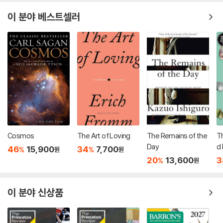
이 분야 베스트셀러
Cosmos
The Art of Loving
The Remains of the
T
Day
d 
46
15,900
34
7,700
%
%
원
원
20
13,600
3
%
원
이 분야 신상품