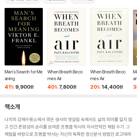
Man's Search for Me
When Breath Beco
When Breath Beco
M
aning
mes Air
mes Air
a
41
9,900
40
7,800
20
14,400
3
%
%
%
원
원
원
책소개
나치의 강제수용소에서 겪은 생사의 엇갈림 속에서도 삶의 의미를 잃지 않
고 인간 존엄성의 승리를 보여준 프랭클 박사의 자서전적인 체험 수기. 그
체험을 바탕으로 프랭클 박사는 자신의 독특한 정신분석 방법인 로고테라