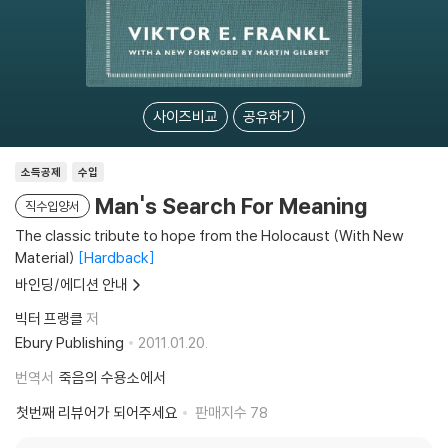
사이즈비교
공유하기
소득공제
수입
Man's Search For Meaning
직수입양서
The classic tribute to hope from the Holocaust (With New
Material)
Hardback
바인딩/에디션 안내
빅터 프랭클
저
Ebury Publishing
2011.01.20.
번역서
죽음의 수용소에서
첫번째 리뷰어가 되어주세요
판매지수
78