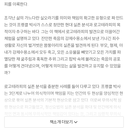
피를 이룩한다.
조각난 삶의 가느다란 실오라기를 의미와 책임의 확고한 유형으로 짜 만드
는 것이 프랭클 박사가 스스로 창안한 현대 실존 분석과 로고테라피의 목
적이자 추구하는 바다. 그는 이 책에서 로고테라피의 발견으로 이끌어간
체험을 설명하고 있다. 잔인한 죽음의 강제수용소에서 보낸 기나긴 죄수
생활로 자신의 벌거벗은 몸뚱아리의 실존을 발견하게 된다. 부모, 형제, 아
내가 강제수용소에서 모두 죽고, 모든 소유물을 빼앗기고 모든 가치를 파
멸당한 채 굶주림과 혹독한 추위 그리고 핍박 속에 몰려오는 죽음의 공포
를 어떻게 견뎌냈으며, 어떻게 의미있는 삶을 발견하고 유지할 수 있었을
까?
로고테라피의 실존 분석을 충분한 사례를 들어 다루고 있다. 프랭클 박사
는 3단계로 나누어 의식적이며 책임을 지는 인간의 두 현상을 양심적인 현
상으로 묶어 실존 분석의 기본적 현상으로 삼고 있다. 이로써 무의식적 심
령 현상으로 파고들었고, 정신요법의 실존 분석을 확대 및 인간에게 의식
적인 면과 동시에 무의식적인 책임감이 있다는 것, 그리고 심령적 무의식
에 자리잡고 있는 무의식적 종교관을 들추어내어 초월적인 무의식 속에 있
책소개 더보기
다는 것을 설파하고 있다.