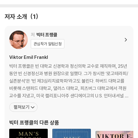
A prominent Viennese psychiatrist before the war, Viktor Fran
저자 소개
1
kl was uniquely able to observe the way that both he and othe
rs in Auschwitz coped (or didn't) with the experience. He notic
저
빅터 프랭클
ed that it was the men who comforted others and who gave a
way their last piece of bread who survived the longest - and
관심작가 알림신청
who offered proof that everything can be taken away from us
Viktor Emil Frankl
except the ability to choose our attitude in any given set of cir
cumstances. The sort of person the concentration camp pris
빅터 프랭클은 빈 대학교 신경학과 정신의학 교수로 재직하며, 25년
oner became was the result of an inner decision and not of ca
동안 빈 신경정신과 병원 원장으로 일했다. 그가 창시한 ‘로고테라피/
mp influences alone. Only those who allowed their inner hold o
실존분석’은 ‘빈 제3심리치료학파’라고도 불린다. 하버드 대학교를
n their moral and spiritual selves to subside eventually fell victi
비롯해 스탠퍼드 대학교, 댈러스 대학교, 피츠버그 대학교에서 객원
m to the camp's degenerating influence - while those who ma
교수를 지냈고, 미국 캘리포니아주 샌디에이고의 U.S. 인터내셔널 대
de a victory of those experiences turned them into an inner tri
학교에서 로고테라피 분야 석좌교수를 역임했다. 프랭클은 1905년
펼쳐보기
umph. Frankl came to believe man's deepest desire is to sear
빈에서 태어났으며, 빈 대학교에서 의학 박사학위와 철학 박사학위
ch for meaning and purpose.
를 받았다. 그는 제2차 세계대전 때 테레지엔슈타트, 아우슈비츠, 다
빅터 프랭클
의 다른 상품
하우 등의 강제수용소를 끌려다니며 3년간 죽음을 눈
This outstanding work offers us all a way to transcend sufferi