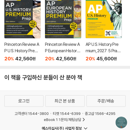
Princeton Review A
Princeton Review A
AP U.S. History Pre
P U.S. History Premi
P European History
mium, 2027: 5 Practi
um Prep, 26th Editio
Premium Prep, 25th
ce Tests + Compre
20
42,560
20
42,560
20
45,600
%
%
%
원
원
원
n: 6 Practice Tests
Edition: 6 Practice T
hensive Review + O
+ Digital Practice On
ests + Digital Practi
nline Practice
line + Content Revie
ce Online + Content
이 책을 구입하신 분들이 산 분야 책
w
Review
로그인
최근 본 상품
주문/배송
고객센터 1544-3800
티켓 1544-6399
중고샵 1566-4295
eBook 1:1문의/채팅상담
예스이십사(주) 사업자 정보