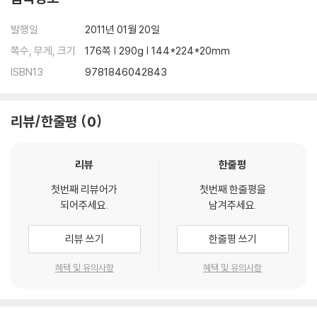
발행일
2011년 01월 20일
쪽수, 무게, 크기
176쪽 | 290g | 144*224*20mm
ISBN13
9781846042843
리뷰/한줄평
0
리뷰
한줄평
첫번째 리뷰어가
첫번째 한줄평을
되어주세요.
남겨주세요.
리뷰 쓰기
한줄평 쓰기
혜택 및 유의사항
혜택 및 유의사항