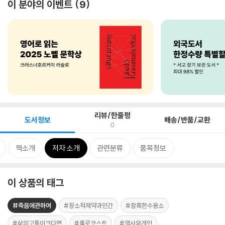
이 분야의 이벤트
9
리뷰/한줄평
도서정보
배송/반품/교환
0
책소개
저자 소개
관련분류
품목정보
이 상품의 태그
#죽음에관하여
#장소적제약과인간
#참혹한수용소
#삶의고통이크다면
#홀로코스트
#역사와개인