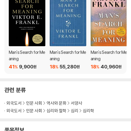
ng and find significance in the art of living.
Man's Search for Me
Man's Search for Me
Man's Search for Me
aning
aning
aning
41
9,900
18
55,280
18
40,960
%
%
%
원
원
원
관련 분류
외국도서
인문 사회
역사와 문화
서양사
외국도서
인문 사회
심리와 철학
심리
심리학
품목정보