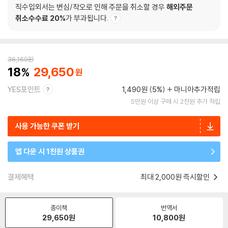
직수입외서는 변심/착오로 인해 주문을 취소할 경우
해외주문
취소수수료 20%
가 부과됩니다.
36,160
원
18
29,650
YES포인트
1,490원 (5%)
마니아추가적립
5만원 이상 구매 시 2천원 추가 적립
사용 가능한 쿠폰 받기
앱 다운 시 1천원 상품권
결제혜택
최대 2,000원 즉시할인
종이책
번역서
29,650
원
10,800
원