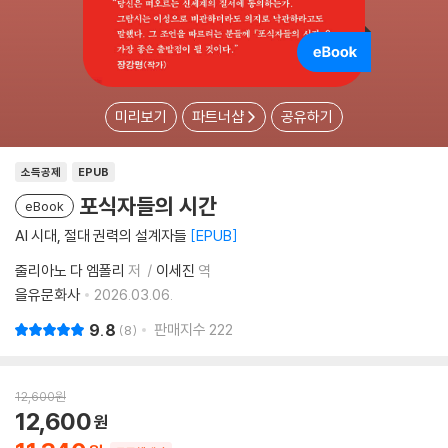
미리보기
파트너샵
공유하기
소득공제
EPUB
포식자들의 시간
eBook
AI 시대, 절대 권력의 설계자들
EPUB
줄리아노 다 엠폴리
저
이세진
역
을유문화사
2026.03.06.
9.8
판매지수
222
8
12,600
원
12,600