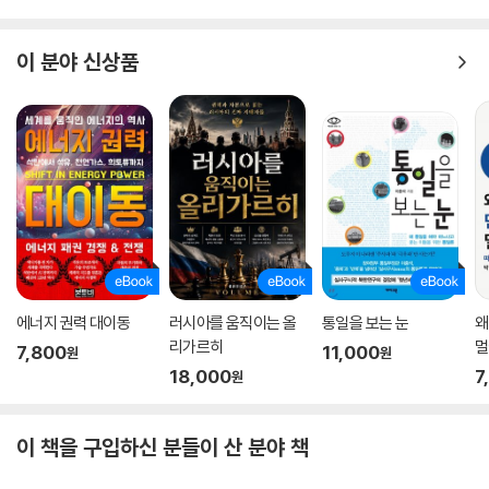
자가 아니라 시대의 목격자로 만든다. 이 책을 읽는 순간, 독자는 더 이상
이전과 같은 방식으로 세계를 볼 수 없을 것이다.
이 분야 신상품
에너지 권력 대이동
러시아를 움직이는 올
통일을 보는 눈
왜
리가르히
멀
7,800
11,000
원
원
18,000
7
원
이 책을 구입하신 분들이 산 분야 책