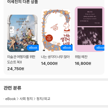
이세진
의 다른 상품
들였던 번역 일로 돌아왔다. 처음에는 진지하게 직업으
미술관 여행자를 위한
나는 생각이 너무 많아
위험 예찬
도슨트 북 II
14,000
16,800
원
원
24,750
원
관련 분류
eBook
사회 정치
정치/외교