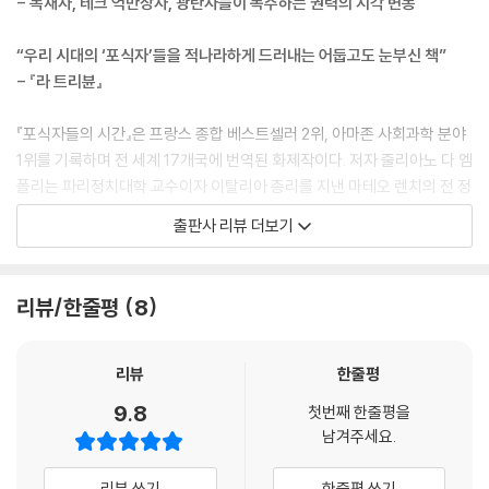
- 독재자, 테크 억만장자, 광란자들이 폭주하는 권력의 지각 변동
“우리 시대의 ‘포식자’들을 적나라하게 드러내는 어둡고도 눈부신 책”
- 『라 트리뷴』
『포식자들의 시간』은 프랑스 종합 베스트셀러 2위, 아마존 사회과학 분야
1위를 기록하며 전 세계 17개국에 번역된 화제작이다. 저자 줄리아노 다 엠
폴리는 파리정치대학 교수이자 이탈리아 총리를 지낸 마테오 렌치의 전 정
치 고문으로, 러시아 권력의 심장부를 다룬 소설 『크렘린의 마법사』로 아
출판사 리뷰 더보기
카데미 프랑세즈 대상을 수상하기도 했다(이 책을 원작으로 한 주드 로 주
연의 동명의 영화가 지난달 프랑스에서 개봉했다).
리뷰/한줄평
8
저자 다 엠폴리는 도널드 트럼프와 블라디미르 푸틴 같은 정치 지도자뿐
아니라 일론 머스크, 샘 올트먼, 마크 저커버그 같은 기술 정복자들을 새로
운 포식자로 일컫는다. 이들은 현대 정치의 혼란 속에서 ‘속도와 힘’을 주요
리뷰
한줄평
덕목으로 내세우며 새로운 권력의 종족으로 부상하고 있다. 이 신흥 세력
9.8
첫번째 한줄평을
은 포퓰리즘적 정치인들과 기술 기업가들의 연합으로 구성되어 있으며 단
남겨주세요.
순히 권력을 장악하는 데 그치지 않고 권력의 본질 자체를 바꾸고 있다. 민
주주의의 틈을 파고든 실리콘밸리의 억만장자들은 이제 단순한 기업가가
리뷰 쓰기
한줄평 쓰기