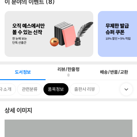
이 분야의 이벤트
8
리뷰/한줄평
도서정보
배송/반품/교환
8
자 소개
관련분류
품목정보
출판사 리뷰
상세 이미지