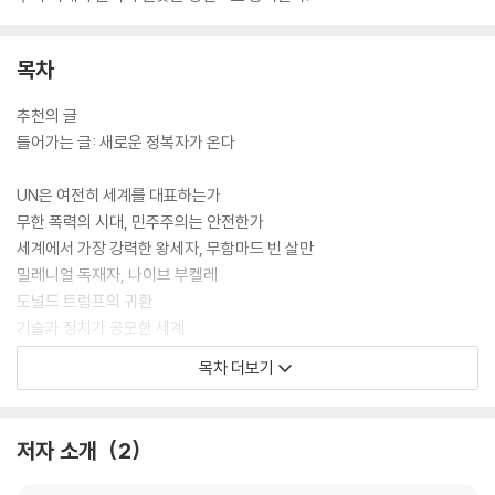
목차
추천의 글
들어가는 글: 새로운 정복자가 온다
UN은 여전히 세계를 대표하는가
무한 폭력의 시대, 민주주의는 안전한가
세계에서 가장 강력한 왕세자, 무함마드 빈 살만
밀레니얼 독재자, 나이브 부켈레
도널드 트럼프의 귀환
기술과 정치가 공모한 세계
AI 석학들의 대격돌, 누가 미래를 정의하는가
목차 더보기
혁명과 쿠데타의 기술
테크 포식자들의 시대
AI, 새로운 권력의 출현
저자 소개
2
AI가 예고하는 신세계
싸움은 끝나지 않았다