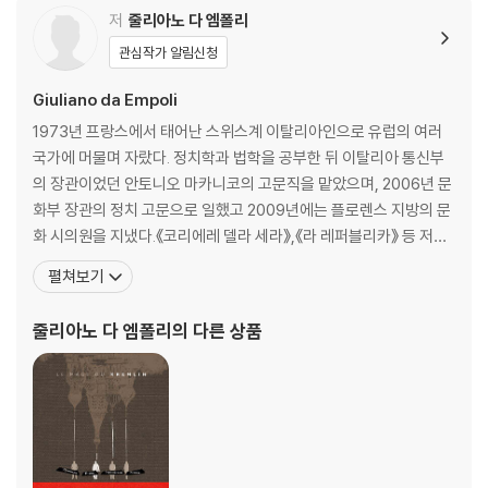
주
저
줄리아노 다 엠폴리
참고 도서
관심작가 알림신청
Giuliano da Empoli
1973년 프랑스에서 태어난 스위스계 이탈리아인으로 유럽의 여러
국가에 머물며 자랐다. 정치학과 법학을 공부한 뒤 이탈리아 통신부
의 장관이었던 안토니오 마카니코의 고문직을 맡았으며, 2006년 문
화부 장관의 정치 고문으로 일했고 2009년에는 플로렌스 지방의 문
화 시의원을 지냈다.《코리에레 델라 세라》,《라 레퍼블리카》 등 저명
한 신문에 정치 비평 글을 연재하며 저널리스트로 활동했다. 1996년
펼쳐보기
첫 비평집《우리에게 다가올 위대한 미래Un grande futuro dietro
di noi》를 출간한 뒤 현대 사회의 변화와 국제 정세를 다룬 다양한 글
줄리아노 다 엠폴리
의 다른 상품
을 발표했다. 첫 소설인《크렘린의