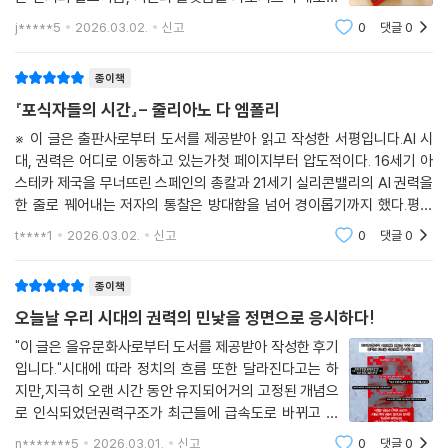
중, 규칙에 대한 존중이 페이스북의 모토인 ‘빠르게 움직이고 문제들을 부
지형을 만든다. 혼돈을 전략으로 삼고, 플랫폼으로 여론을
j*****5
2026.03.02.
신고
0
댓글
0
주도하며 갈등이 확산되는 환경을 구축한다. 제도는 느리
숴 버려라’에 걸맞게 신속한 시도와 혁신의 경험을 쌓은 이들에게는 금기
고, 플랫폼은 빠르다. 그 간극이 곧 영
시된다.”(145쪽)
종이책
『포식자들의 시간』- 줄리아노 다 엠폴리
그렇다고 해서 이 책이 포식자들을 맹목적으로 비난하거나 지탄하고 있는
것은 아니다. 저자는 오히려 그들의 등장 자체가 시대의 증상이자 역사적
※ 이 글은 출판사로부터 도서를 제공받아 읽고 작성한 서평입니다.AI 시
대, 권력은 어디로 이동하고 있는가첫 페이지부터 압도적이다. 16세기 아
‘정상 상태’로의 회귀라고 말한다. 즉, 규칙과 인권으로 권력을 통제했던 시
스테카 제국을 무너뜨린 스페인의 총칼과 21세기 실리콘밸리의 AI 권력을
대는 아주 짧은 예외적 순간이었다. 인류 정치의 긴 역사에서 힘, 속도, 폭
한 줄로 꿰어내는 저자의 통찰은 방대함을 넘어 경이롭기까지 했다.평소
력, 결정력은 오히려 ‘기본 상태’였다. 지금은 단지 그 기본 상태가 기술 문
국제정치에 관심이 많은 편이라 책 속 등장인물들이 아주 낯설지는 않았
명과 결합해 새로운 형태로 돌아온 것일 뿐이다.
t****1
2026.03.02.
신고
0
댓글
0
다. 그런데도 페이지
문제는 AI가 아니라
종이책
AI를 만든 사람들의 결여된 역사 감각이다
오늘날 우리 시대의 권력의 민낯을 정면으로 응시하다!
"이 글은 을유문화사로부터 도서를 제공받아 작성한 후기
저자는 AI 기술 자체의 작동 원리에는 관심이 없다. 그가 주목하는 것은 이
입니다."시대에 따라 정치의 흐름 또한 달라진다고는 하
기술이 등장한 이후 정치적·문화적 지형이 어떻게 변화하고 있는가 하는
지만,지극히 오랜 시간 동안 유지되어거의 고정된 개념으
문제다. 즉 기술의 성능보다 권력의 이동이 더 중요하다는 관점이다. 자연
로 인식되었던권력구조가 최근들에 급속도로 바뀌고 있
스럽게 그의 시선은 일론 머스크, 마크 저커버그, 샘 올트먼, 얀 르쿤, 에릭
다.정치하면 고정된 정치인들의 손에서서로의 선을 지켜
n*******5
2026.03.01.
신고
0
댓글
0