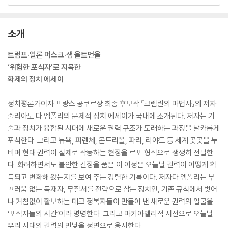
소개
트럼프·일론 머스크·샘 올트먼을
‘위험한 포식자’로 지목한
화제의 정치 에세이
정치평론가이자 프랑스 공쿠르상 최종 후보작 『크렘린의 마법사』의 저자
줄리아노 다 엠폴리의 문제적 정치 에세이가 국내에 소개된다. 저자는 기
술과 정치가 융합된 시대에 새로운 권력 구조가 도래하는 과정을 날카롭게
포착한다. 그리고 뉴욕, 피렌체, 몬트리올, 파리, 리야드 등 세계 곳곳을 누
비며 현대 권력이 실제로 작동하는 현장을 르포 형식으로 생생히 전달한
다. 화려하면서도 불안한 긴장을 품은 이 여정은 오늘날 권력이 어떻게 획
득되고 변화해 왔는지를 보여 주는 강렬한 기록이다. 저자다 엠폴리는 부
끄러움 없는 독재자, 무질서를 전략으로 삼는 정치인, 기존 규칙에서 벗어
나 거침없이 활보하는 테크 정복자들이 만들어 낸 새로운 권력의 얼굴을
‘포식자들의 시간’이라 명명한다. 그리고 마키아벨리적 시선으로 오늘날
우리 시대의 권력의 민낯을 정면으로 응시한다.