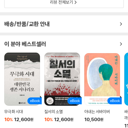
리뷰 전체보기
이미 도착한 현재를 직시하는 일
『포식자들의 시간』의 가장 매혹적인 점은 저자가 내부자이자 외부자, 참여
배송/반품/교환 안내
자이자 관찰자라는 두 겹의 시선을 독특하게 교차시킨다는 점이다. 전직
정치 고문이자 현직 정치평론가인 그는 권력의 중심에 가까이 있으면서도
일정한 거리감을 유지한다. 저자는 마치 16세기의 마키아벨리처럼 권력의
이 분야 베스트셀러
작동 원리를 현장에서 포착하면서 동시에 풍부한 역사적 배경과 서사를 함
께 풀어낸다. 소설가이기도 한 그는 유엔 총회 현장이나 오바마 재단 창립
만찬회 같은 장면에서 사람들의 몸짓, 가식적인 미소, 거만한 손짓, 의미심
장한 웃음을 한 편의 블랙코미디처럼 섬세하게 묘사한다. 이로써 권력이란
추상적 개념이 아니라 일상 속에 드러나는 구체적 관계의 역동임을 일깨운
다.
이 책은 미래를 쉽게 예측하지 않는다. 대신 이미 시작된 현재를 가장 생생
한 현장의 언어로 포착한다. 저자는 독자에게 무엇을 해야 한다고 설교하
지 않는다. 무엇이 이미 벌어지고 있는지를 냉정하고도 매혹적인 서사로
무극화 시대
질서의 소멸
아내는 서바이버
싸
보여 줄 뿐이다. 『포식자들의 시간』을 읽는다는 것은 미래를 대비하는 일
까
10
12,600
10
12,600
10,500
이 아니라, 이미 도착한 현재를 직시하고 깨어나는 일이다. 읽기 쉬우면서
%
%
원
원
원
1
도 신랄한 통찰과 서사적 흡인력을 지닌 이 책은 독자를 단순한 정보 소비