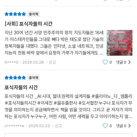
슈미트처럼 기술 개발을 넘어 정치적 영향력까지 행사하는 ‘테크 개발
가며 애매하고 추상적인 표현으로 밖에불편함을 표시했
자’들에게 향한다.
었던 과거와 달리,지금은 노골적으로 감정을 드러내
종이책
“AI는 키르케고르의 신과 마찬가지로 순전히 합리적인 틀 안에서 사유될
[사회] 포식자들의 시간
수 없다. AI와 관계를 맺는 유일한 방법은 그것을 그냥 신뢰하는 것이다. AI
지난 30여 년간 서양 민주주의의 정치 지도자들은 16세
의 위대한 약속은 예측이다. 비록 우리가 이해할 수 없다고 해도 말이다. 기
기 아스테카인들을 그대로 빼다 박은 태도로 첨단 기술의
술인들은 어디에 문제가 있는지 보지 못한다. 그들은 역사나 철학에 관심
정복자들을 대했다. 그들은 인터넷, 소셜 네트워크, 인공
이 없기 때문에 그들의 제안이 계몽주의 시대 이전으로의 회귀나 다름없다
지능의 천둥 벼락 앞에서 요정의 가루가 자기들에게도 다
는 것을 모른다. 고대의 신들을 우러르듯 AI를 우러르며 AI의 지배를 받는,
소나마 떨어지기를 바라며 납작 엎드렸다. - '들어가는 글'
5****0
2026.02.28.
신고
0
댓글
0
중에서책의 저자 줄리아노 다 엠폴리는 정치평론가이자
이해할 수 없는 마법적 세계로의 회귀.”(177쪽)
소설가로 1973년 프랑스에서 출생해서 유
종이책
권력의 탄생과 전환을 누구보다 예민하게 포착하는 저자는 민주주의의 위
포식자들의 시간
기를 기술 자체의 문제로 돌리지 않는다. 그는 오히려 맹목적인 확신과 역
사 감각의 결여 속에서 기술을 설계하고 운용하는 지배층의 사고방식이 더
포식자들의 시간 _AI 시대, 절대 권력의 설계자들 #줄리아노_다_엠폴리
#포식자들의시간 #이세진 #을유출판사 #도서협찬 누구나 포식자가 무
근본적인 위협이라고 진단한다. 결국 이 책이 말하는 것은 기술의 미래가
엇을 의미하는지 궁금해하면서 책을 읽을 것이다. 그리고 곧 저자가 의미
아니라 권력의 미래이며, AI 자체가 아니라 AI 시대를 지배하는 인간들의
하는 포식자가 누구누구, 어떤 사람, 어떤 세력을 두고 이야기하는지 알게
선택이다.
되는 순간 이 책에 대한 몰입도는 더욱 높아진다. 개인적으로 UN에 대한
c*******e
2026.02.23.
신고
0
댓글
0
이야기가 가장 인상 깊었
우리가 해야 할 일은 미래를 대비하는 것이 아닌