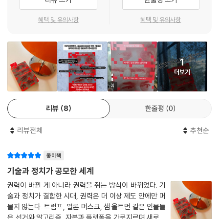
아니라 세계 질서를 재편하는 신흥 권력자로 떠올랐다. 기술 권력은 기존
의 정치권력과의 연합을 넘어 오히려 그들을 흡수하거나 대체하며 민주주
혜택 및 유의사항
혜택 및 유의사항
의의 규칙과 책임을 점점 무력화하고 있다. 이 책은 이러한 새로운 권력의
주체들을 하나의 진화된 종족으로 바라보며 그들의 탄생과 부흥 과정을 치
밀하게 관찰해 나간다.
1
더보기
왜 지금이 ‘포식자들의 시간’인가?
4
지금 세계는 ‘절차·규칙·제도’보다 ‘속도·힘·감각적 충격’을 더 빠르게 소비
리뷰
8
한줄평
0
하는 방향으로 변화하고 있다. 이러한 흐름 속에서 민주주의는 너무 느리
고 복잡한 체제로 인식된다. 기술은 사회의 분열을 더 빠르게 확산시키고,
리뷰전체
추천순
플랫폼은 민주주의의 규칙을 대체한다. 경제적 불안은 기존 엘리트 정치인
들에 대한 불신을 더욱 심화시키고, 시민들은 ‘빠른 해결사’를 갈망하게 된
종이책
다. 바로 이 지점에서 등장하는 이들이 ‘포식자’다.
기술과 정치가 공모한 세계
“포식자들의 시간에 (기술과 정치 사이의) 균형은 무너지고 만다. 머스크
권력이 바뀐 게 아니라 권력을 쥐는 방식이 바뀌었다. 기
나 저커버그 같은 새로운 테크 엘리트들은 다보스 포럼에 모이는 기존의
술과 정치가 결합한 시대, 권력은 더 이상 제도 안에만 머
기술 관료들과 완전히 다르다. 그들의 인생철학은 기존의 것을 잘 관리하
물지 않는다. 트럼프, 일론 머스크, 샘 올트먼 같은 인물들
려는 욕망보다 혼돈을 불러일으키려는 강력한 욕망에 기반한다. 질서, 신
은 선거와 알고리즘, 자본과 플랫폼을 가로지르며 새로운