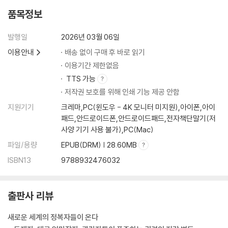
품목정보
발행일
2026년 03월 06일
이용안내
배송 없이 구매 후 바로 읽기
이용기간 제한없음
TTS 가능
저작권 보호를 위해 인쇄 기능 제공 안함
지원기기
크레마,PC(윈도우 - 4K 모니터 미지원),아이폰,아이
패드,안드로이드폰,안드로이드패드,전자책단말기(저
사양 기기 사용 불가),PC(Mac)
파일/용량
EPUB(DRM) | 28.60MB
ISBN13
9788932476032
출판사 리뷰
새로운 세계의 정복자들이 온다