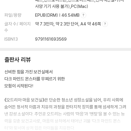
사양 기기 사용 불가),PC(Mac)
파일/용량
EPUB(DRM) | 46.54MB
글자 수/ 페이지
약 7.3만자, 약 2.3만 단어, A4 약 46쪽
수
ISBN13
9791161693569
출판사 리뷰
신비한 힘을 가진 보건실에서
다크 마인드 몬스터를 무찌르기 위한
모험이 시작된다!
《오드리아 마음 보건실》은 단순한 청소년 성장소설을 넘어, 우리 사회에
숨어든 정서적 아픔과 치유의 과정을 판타지적 장치를 통해 섬세하게 그려
낸 감성 소설이다. 주인공 오드리는 사람의 ‘마음’과 ‘멘탈’을 볼 수 있는 능
력을 갖춘 보건교사로, 마음의 상처에서 태어난 괴물 ‘다크 마인드 몬스
터’와 맞서며 상처 입은 아이들을 치유한다.