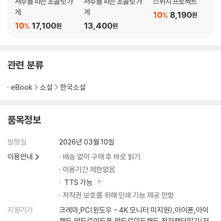
저주를 파는 초콜릿 가
저주를 파는 초콜릿 가
스위치 프로젝트
게
게
10
8,190
%
원
10
17,100
13,400
%
원
원
관련 분류
eBook
소설
한국소설
품목정보
발행일
2026년 03월 10일
이용안내
배송 없이 구매 후 바로 읽기
이용기간 제한없음
TTS 가능
저작권 보호를 위해 인쇄 기능 제공 안함
지원기기
크레마,PC(윈도우 - 4K 모니터 미지원),아이폰,아이
패드,안드로이드폰,안드로이드패드,전자책단말기(저