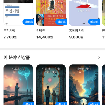
무진기행
인비인
홍학의 자리
안
7,700
14,400
9,800
1
원
원
원
이 분야 신상품