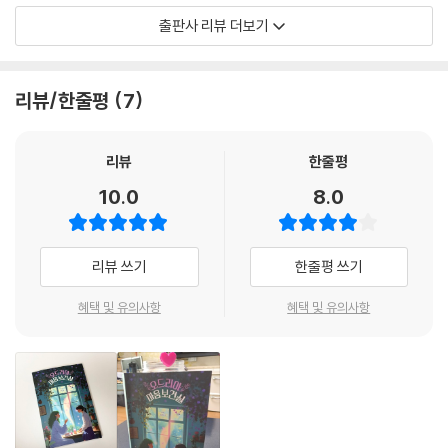
출판사 리뷰 더보기
소설은 상처받은 마음을 ‘유리 멘탈’이라는 시각적 이미지로 풀어내고, 그
멘탈이 금이 갈 때 몬스터가 태어난다는 설정을 통해 정신 건강 문제를 현
실감 있게 그려낸다. 실제로 자살 시도, 우울증, 파양, 버림받음 같은 현실
리뷰/한줄평
7
적인 상처들이 오드리와 리아, 예리 등의 인물을 통해 생생히 펼쳐지며 독
자의 마음을 움직인다. 특히 ‘유리 멘탈 금 접착제’, ‘마음의 가시를 뽑는 핀
셋’ 같은 상징적 아이템들은 이 책이 얼마나 창의적이면서도 따뜻한 시선
리뷰
한줄평
을 가졌는지를 보여준다.
10.0
8.0
이야기의 흐름은 경쾌하면서도 절절하다. 강력한 치유의 힘을 지닌 두 주
인공 오드리와 리아가 점점 성장해 가는 과정은, 단순히 몬스터를 물리치
리뷰 쓰기
한줄평 쓰기
는 영웅담이 아니라 자기 자신을 받아들이고 타인을 이해하는 서사이기도
하다. 결국 이 책은 말한다. “마음을 숨기기만 하면 결국 자신도 사라질 수
혜택 및 유의사항
혜택 및 유의사항
있다”고. 그러니 손 내밀자고. 우리의 아픈 마음이 다크 마인드 몬스터가
되기 전에.
이 책은 십 대뿐만 아니라 어른 독자에게도 깊은 울림을 준다. 감정을 숨기
고 살아가는 현대인들에게 《오드리아 마음 보건실》은, 한 편의 따뜻한 마
음 응급처치 꾸러미가 되어줄 것이다.