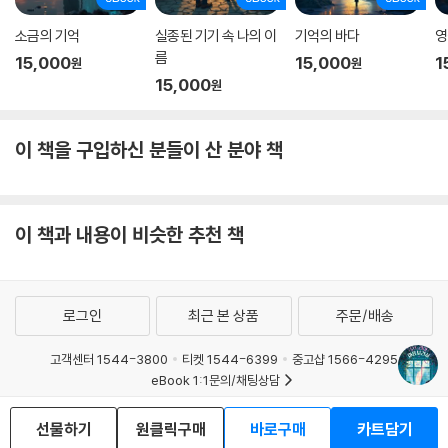
소금의 기억
실종된 기기 속 나의 이
기억의 바다
영
름
15,000
15,000
1
원
원
15,000
원
이 책을 구입하신 분들이 산 분야 책
이 책과 내용이 비슷한 추천 책
로그인
최근 본 상품
주문/배송
고객센터 1544-3800
티켓 1544-6399
중고샵 1566-4295
eBook 1:1문의/채팅상담
예스이십사(주) 사업자 정보
선물하기
원클릭구매
바로구매
카트담기
이용약관
개인정보처리방침
청소년보호정책