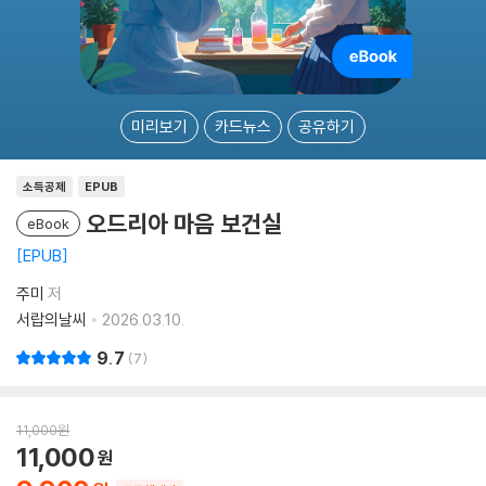
미리보기
카드뉴스
공유하기
소득공제
EPUB
오드리아 마음 보건실
eBook
EPUB
주미
저
서랍의날씨
2026.03.10.
9.7
7
11,000
원
11,000