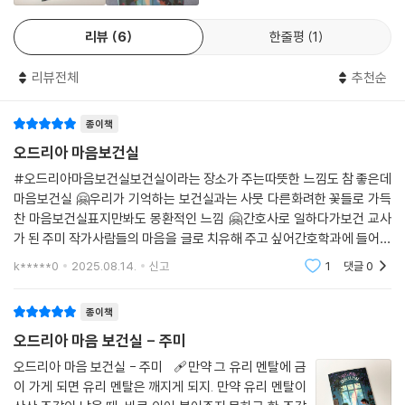
리뷰
6
한줄평
1
리뷰전체
추천순
종이책
오드리아 마음보건실
#오드리아마음보건실보건실이라는 장소가 주는따뜻한 느낌도 참 좋은데
마음보건실 🤗우리가 기억하는 보건실과는 사뭇 다른화려한 꽃들로 가득
찬 마음보건실표지만봐도 몽환적인 느낌 🤗간호사로 일하다가보건 교사
가 된 주미 작가사람들의 마음을 글로 치유해 주고 싶어간호학과에 들어갔
고지금은 작가로 글을 쓰는 일에전념하고 있다고 한다.이 소설의 주인공은
k*****0
2025.08.14.
신고
1
댓글
0
보건 선생님 ‘오드
종이책
오드리아 마음 보건실 - 주미
오드리아 마음 보건실 - 주미⠀🩹만약 그 유리 멘탈에 금
이 가게 되면 유리 멘탈은 깨지게 되지. 만약 유리 멘탈이