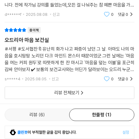
니다. 전에 작가님 강의를 들었는데,모든 걸 나눠주는 참 예쁜 마음을 가지
셨더라고요. 이 책은 ‘다크마인드 몬스터’라는 특별한 존재가 나와요.커다
d******f
2025.08.08.
신고
0
댓글
0
란 검은 형체로 몸을
종이책
오드리아 마음 보건실
#서평 #도서협찬🔖유난히 화가 나고 짜증이 났던 그 날. 아마도 나의 마
음을 호시탐탐 노리던 다크 마인드 몬스터 때문이었군.그런 날에는 '마음
을 여는 커피 원두'로 따뜻하게 한 잔 마시고 '마음을 덮는 이불'을 포근히
감싸 안아보자.✔️ 보통의 보건교사와는 어딘가 달라보이는 오드리.누군가
에게 세번의 버려짐을 당했지만 강철 멘탈을 가진 리아.그리고 사람의 마
s*****4
2025.08.05.
신고
0
댓글
0
음을 진정으로
리뷰 전체보기
리뷰
6
한줄평
1
클린봇
이 부적절한 글을 감지 중입니다.
설정