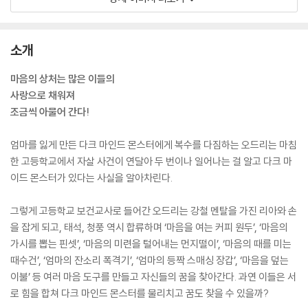
소개
마음의 상처는 많은 이들의
사랑으로 채워져
조금씩 아물어 간다!
엄마를 잃게 만든 다크 마인드 몬스터에게 복수를 다짐하는 오드리는 마침
한 고등학교에서 자살 사건이 연달아 두 번이나 일어나는 걸 알고 다크 마
이드 몬스터가 있다는 사실을 알아차린다.
그렇게 고등학교 보건교사로 들어간 오드리는 강철 멘탈을 가진 리아와 손
을 잡게 되고, 태석, 청풍 역시 합류하며 ‘마음을 여는 커피 원두’, ‘마음의
가시를 뽑는 핀셋’, ‘마음의 미련을 털어내는 먼지떨이’, ‘마음의 때를 미는
때수건’, ‘엄마의 잔소리 폭격기’, ‘엄마의 등짝 스매싱 장갑’, ‘마음을 덮는
이불’ 등 여러 마음 도구를 만들고 자신들의 꿈을 찾아간다. 과연 이들은 서
로 힘을 합쳐 다크 마인드 몬스터를 물리치고 꿈도 찾을 수 있을까?