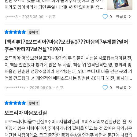
산산 조각이 났을 때, 바로 이어 붙어주지 못하고 한 조각
이라도 잃어버리게 되면 큰일 나. 왜냐하면 잃어버린 유리
멘탈 조각들이 서로 모여 인간의 마음을 잡아먹는 [다크
s****3
2025.08.09.
신고
0
댓글
0
마인드 몬스터]가 되어 버리거든.⠀p.9 "엄마의 원수! 세
상의 원수! 절대 용서하지 않을 거야.
종이책
[책리뷰]?《오드리아?마음?보건실》???마음의?무게를?덜어
주는?판타지?보건실?이야기
오드리아 마음 보건실 표지 – 창가의 두 인물이 시선을 사로잡는다며칠 전,
이 책을 발견했다.창가에 앉은 두 사람, 책상 위 알록달록한 병, 창밖의 빛.
처음엔 단순한 성장소설이라 생각했는데, 읽다 보니 내 마음 깊은 곳의 기
억을 건드렸다.📌 개인적인 에피소드나는 평범한 40대다.예 전, 회사에서
몇 달 동안 준비한 프로젝트가 무산되면서 팀 전체가 기운을 잃었던 적이
n********r
2025.08.09.
신고
0
댓글
0
있다. 출
종이책
오드리아 마음보건실
#오드리아마음보건실#주미#서랍의날씨 #미스터리보건실냥쌤 을 재
미있게 읽은 사람이라면,주미작가님의 필력을 믿고 볼 것 같아요.작가님은
대단한 사람이에요. 크고 굵직한 동화 수상을연거푸 하면서 문단에 나왔습