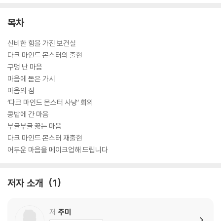
목차
신비한 힘을 가진 보건실
다크 마인드 몬스터의 출현
구멍 난 마음
마음에 돋은 가시
마음의 짐
‘다크 마인드 몬스터 사냥’ 회의
콩밭에 간 마음
부글부글 끓는 마음
다크 마인드 몬스터 재출현
어두운 마음을 메이크업해 드립니다
저자 소개
1
저
주미