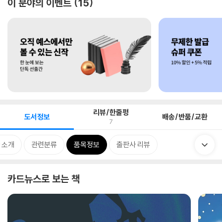
이 분야의 이벤트
15
리뷰/한줄평
도서정보
배송/반품/교환
7
 소개
관련분류
품목정보
출판사 리뷰
카드뉴스로 보는 책