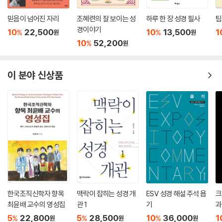
본문의 풀이
그리고 세상과 자신의 인격에 대한 묵상은 그로 하여금 다시 한번 하나님
본문의 메시지
께로 돌아가게 해 주었다.
믿음이 넘어진 자리
조혜련의 잘 보이는 성
하루 한 장 성경 필사
팀
이 책을 통해 독자는
경이야기
--- 「10. 사람이 무엇이기에(8편, 찬양시)」 중에서
10
22,500
10
13,500
1
%
%
원
원
_ 시편의 형성 과정과 고대 근동의 배경을 입체적으로 이해하게 된다.
20. 옛날부터 내려오는 수수께끼(78:1-16, 역사시)
10
52,200
%
원
_ 탄원과 찬양, 지혜와 감사 등 시편의 다양한 장르가 지닌 의미를 배우게
본문의 문학 양식과 짜임새
태양의 온기가 모든 생명을 이롭게 하듯, 토라도 인간의 삶에 생명을 준다.
된다.
본문의 풀이
시인은 야웨의 토라를 가리키는 별칭을 (‘토라’를 포함하여) 여섯 가지로
_ 대표적인 시편 주석을 통해 오늘을 살아갈 영적 힘과 위로를 얻게 된다.
이 분야 신상품
본문의 메시지
부르면서 그 특성과 영향을 상세히 묘사한다. 야웨의 토라는 배고픈 사람
에게 양식과 같으며, 슬픈 자와 시련 당한 자에게 위로를 준다(7a절). 야웨
차준희 교수의 『시편 어떻게 읽을 것인가』는 인생의 고난과 기쁨 속에서
21. 역저주의 기도(109편, 저주시/정의시)
의 토라는 우둔한 자를 지혜롭게 하고 생명을 주는 소중한 가르침이다(7b
하나님께 드릴 기도의 언어를 찾고 있는 그리스도인, 시편의 신학적 깊이
본문의 문학 양식과 짜임새
절). 야웨의 토라는 특히 곤경에 처한 사람의 마음을 기쁘게 해 준다(8a
를 설교와 성경공부에 담아내고자 하는 목회자와 신학생들에게 훌륭한 길
본문의 풀이
절). 야웨의 토라는 삶을 꿰뚫어 보는 능력을 주어서 참된 인생이 무엇인지
잡이가 될 것이다.
본문의 메시지
를 진정으로 깨닫게 해 준다(8b절). 야웨의 토라는 하나님을 경외하며 영
원히 정결한 삶을 살도록 도와준다(9a절). 야웨의 토라는 모두 의롭다(9b
참고문헌
절). 따라서 시인은 토라를 지상의 어떤 가치나 즐거움보다 값어치 있는 것
으로 간주한다(10절). 그는 “복 있는 사람은…오직 여호와의 율법을 즐거
워하여 그의 율법(‘토라’)을 주야로 묵상하는도다”라며 토라를 대할 때 즐
한국조직신학자 향목
맥락이 잡히는 성경 개
ESV 성경 해설 주석 욥
크
거움을 느꼈던 시편 1편의 시인과 같은 감정을 느낀다.
최윤배 교수의 영성집
관 1
기
과
--- 「12. 그의 열기에서 피할 자가 없도다(19편, 토라 찬양시)」 중에서
5
22,800
5
28,500
10
36,000
1
%
%
%
원
원
원