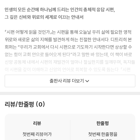
12. 그의 열기에서 피할 자가 없도다(19편, 토라 찬양시)
태’로, 하나님을 향한 슬픔은 ‘탄원의 형태’로 나타난다. 이로써 시편 전체
인생의 모든 순간에 하나님께 드리는 인간의 총체적 응답 시편,
본문의 문학 양식과 짜임새
를 가로지르는 근원적인 주제-찬양(praise)과 탄원(lament)-가 규정된
그 깊은 신비와 위로의 세계로 이끄는 안내서
본문의 풀이
다.
본문의 메시지
--- 「4. 시편의 문학적 장르」 중에서
『시편 어떻게 읽을 것인가』는 시편을 통해 오늘날 우리 삶에 필요한 영적
위로와 새로운 삶의 지혜를 발견하게 하는 친절한 안내서다. 디트리히 본
13. 어찌 나를 버리셨나이까?(22편, 개인 탄원시)
150편의 시편들이 지니는 다양성으로 인해 시편 전체를 하나의 신학적 통
회퍼는 “우리가 교회에서 다시 시편으로 기도하기 시작한다면 상상할 수
본문의 문학 양식과 짜임새
일체로 보기는 상당히 어렵다. 더구나 시편 기자들은 시인이거나 가수였
없는 힘이 교회 안으로 들어오게 된다”라고 말한 바 있는데, 이 책이 바로
본문의 풀이
다. 그들 대부분은 히브리 시작법(詩作法)이라는 복잡한 기술을 연마했
신앙 공동체 내에서 시편의 재발견이 얼마나 절실한지를 일깨우며, 독자들
본문의 메시지
기에 자신의 신앙을 추론적으로 표현하지 않았다. 따라서 시편 주석가들은
이 시편을 깊이 이해하고 신앙의 언어로 회복할 수 있도록 돕는다. 『시편
시편의 신학보다는 시편 기자들의 종교관에 대해 다루기를 선호한다. 그러
어떻게 읽을 것인가』는, 시편의 문학적 장르와 신학적 주제를 명쾌하게 정
14. 여호와는 나의 목자시니(23편, 신뢰시)
출판사 리뷰 더보기
나 몇몇 학자는, 시편이 수많은 기도와 찬양의 집합체이고 그 형성 기간도
리해 줄 뿐 아니라 우리 삶의 고백이 어떻게 시편의 언어와 맞닿을 수 있는
본문의 문학 양식과 짜임새
거의 700여 년에 걸쳐 있지만 충분히 ‘성경신학의 작은 논문’(little treat
지 보여 주기에, 목회자는 물론 그리스도인 모두의 시편 읽기와 묵상이 더
본문의 풀이
ise of biblical theology)이라 불릴 만하다고 평가한다. 사실상 시편은
욱 깊어지도록 돕는 책이다.
본문의 메시지
리뷰/한줄평
0
『신학대전』(Summa Theologica)의 서론 격에 해당하는 작은 기념비
다. 그 주제들은 때로 기이한 질서를 보이지만 모두가 신본주의적인 무언
시편은 성경 전체가 집약된 ‘작은 성경’이다
15. 슬픔이 변하여 춤이 되게(30편, 개인 감사시)
(無言)의 구조에 따라 명백하게 표현된다. 전혀 다른 요소들이 의도의 동
리뷰
한줄평
본문의 문학 양식과 짜임새
질성을 드러내기도 한다. 시편은 우주적 하나님을 모든 인간 존재와 연결
저자는 시편이 구약성경의 다른 부분들과 확연히 구별되는 특성을 지니고
본문의 풀이
시키고 모든 창조물의 피조성을 인격화하는 거대한 밑그림이다.
첫번째 리뷰어가
첫번째 한줄평을
있다고 강조하면서, 오경, 역사서, 예언서가 위에서 아래로 내려오는 ‘하나
본문의 메시지