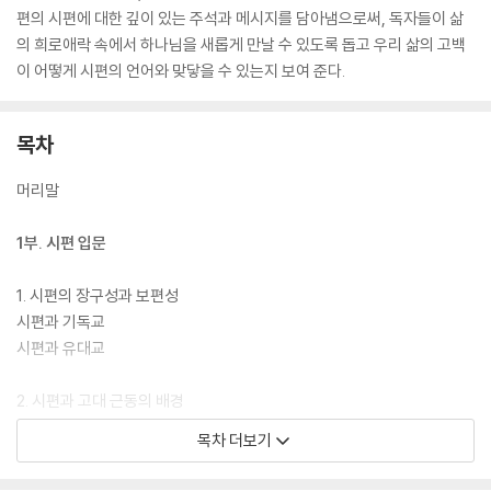
편의 시편에 대한 깊이 있는 주석과 메시지를 담아냄으로써, 독자들이 삶
의 희로애락 속에서 하나님을 새롭게 만날 수 있도록 돕고 우리 삶의 고백
이 어떻게 시편의 언어와 맞닿을 수 있는지 보여 준다.
목차
머리말
1부. 시편 입문
1. 시편의 장구성과 보편성
시편과 기독교
시편과 유대교
2. 시편과 고대 근동의 배경
시편과 이집트 문헌
목차 더보기
시편과 메소포타미아 문헌
시편과 가나안 문헌