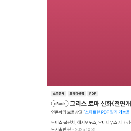
소득공제
크레마클럽
PDF
그리스 로마 신화(전면개
eBook
인문학의 보물창고
스마트한 PDF 필기 기능을
토머스 불핀치
헤시오도스
오비디우스
저
김
도서출판 린
2025.10.31.