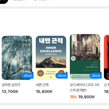
공허한 십자가
내면 근력
오디세이아 (고대 그리
신 
스어 완역본)
13,700
15,400
18
원
원
10
19,800
%
원