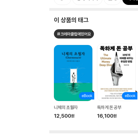
이 상품의 태그
#크레마클럽에있어요
니체의 초월자
독하게 돈 공부
12,500
16,100
원
원