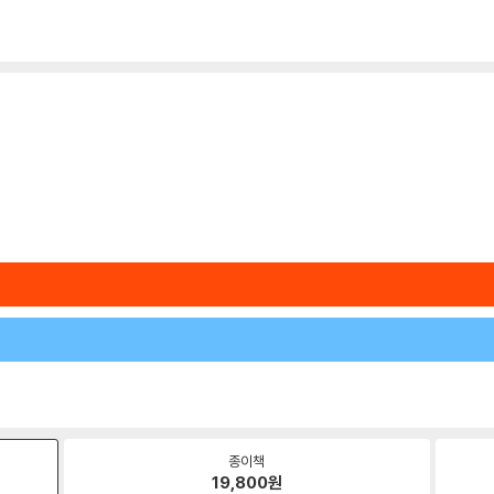
종이책
19,800
원