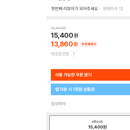
첫번째 리뷰어가 되어주세요
판매지수
12
15,400
원
15,400
13,860
쿠폰혜택가
YES포인트
사용 가능한 쿠폰 받기
앱 다운 시 1천원 상품권
결제혜택
eBook
15,400
원