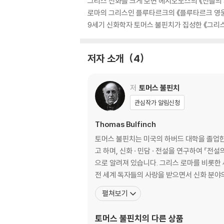
그리스 신화를 크게 보면 헤시오도스의 《신들의 
로마의 그리스인 플루타르크의 《플루타르크 영웅
9세기 신화학자 토머스 불핀치가 집성한 《그리스
저자 소개
4
저
토머스 불핀치
관심작가 알림신청
Thomas Bulfinch
토머스 불핀치는 미국의 하버드 대학을 졸업한 
고 하며, 신화 · 민담 · 전설을 연구하여 『전
으로 알려져 있습니다. 그리스 로마를 비롯한
전 세계 독자들의 사랑을 받으면서 신화 분야의
펼쳐보기
토머스 불핀치
의 다른 상품