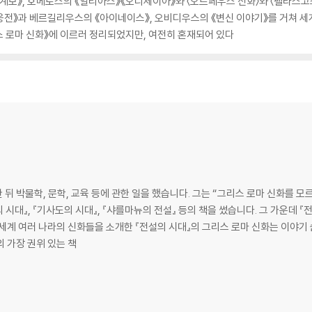
계보》, 호메로스의 《일리아스》《오디세이아》와 〈오르페우스 신화〉와 〈펠라스고
전》과 베르길리우스의 《아이네이스》, 오비디우스의 《변신 이야기》를 거쳐 세
 로마 신화》에 이르러 정리되었지만, 여전히 혼재되어 있다
뒤 박물학, 문학, 교육 등에 관한 일을 했습니다. 그는 “그리스 로마 신화를 모
설의 시대』, 『기사도의 시대』, 『샤를마뉴의 전설』 등의 책을 썼습니다. 그 가운데 
 세계 여러 나라의 신화들을 소개한 『전설의 시대』의 그리스 로마 신화는 이야기
 가장 권위 있는 책