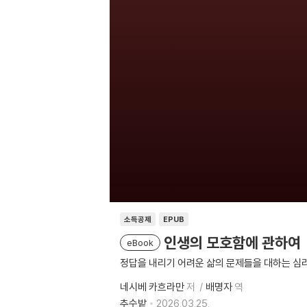
소득공제
EPUB
인생의 모호함에 관하여
eBook
정답을 내리기 어려운 삶의 문제들을 대하는 심
네시베 카흐라만
저
배명자
역
추수밭
2026.03.25.