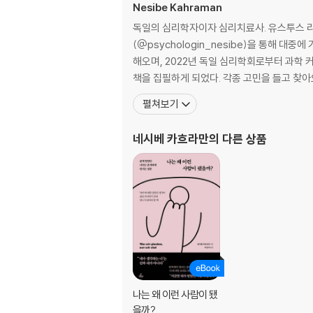
Nesibe Kahraman
6장 어머니의 다정하고 두려운 사랑: 선과 악 사
독일의 심리학자이자 심리치료사. 유스투스 
다양한 관점
(@psychologin_nesibe)을 통해 
해오며, 2022년 독일 심리학회로부터 과학
7장 나를 괴롭히는 그를 여전히 사랑한다: 사랑
책을 집필하게 되었다. 각종 고민을 들고 찾아
범죄 현장으로서의 애정 관계|모호성이 주는 안
펼쳐보기
2부 중간 지대에 머무르기
네시베 카흐라만
의 다른 상품
8장 받기만 하는 남편에게 기대를 버리기로 했다:
호혜성|환상 깨기
9장 우리는 자신이 누리지 못한 행복만 바라본다
불완전성 수용|자기중심적 관점 극복
10장 서로 다른 세계는 하나의 삶이 될 수 있는가
모호성 수용의 한계
나는 왜 이런 사람이 됐
11장 무절제한 관용은 관용의 본질을 훼손한다:
을까?