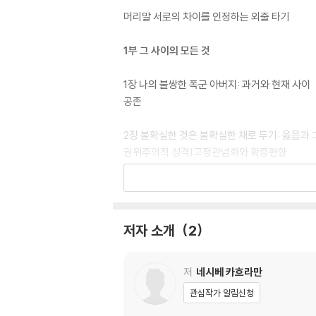
머리말 서로의 차이를 인정하는 외줄 타기
1부 그 사이의 모든 것
1장 나의 불쌍한 폭군 아버지: 과거와 현재 사이
공존
2장 불확실한 것은 불확실한 채로 두기: 옳음과 
권위주의적 성격|고정관념화와 확증편향
3장 극단을 오가는 삶에는 회색 지대가 없다: 흑
이분법적 사고|투영
저자 소개
2
4장 모든 소아성애자가 성폭행범일까: 의견과 
인지적 유연성|느낌표 대신 물음표
저
네시베 카흐라만
5장 세상이 정의롭다는 믿음은 위험하다: 중간 
관심작가 알림신청
내적 갈등|정의로운 세상