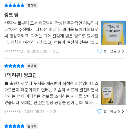
을 바라보고 있을까. 생각은 꼬리에
며, 불안한 미래를 직면할 용기를 기른다.
종이책
씽크 딥
마지막 6부에서 이 모든 여정을 ‘딥 씽킹’이라는 하나의 사고방식으로 통
합한다. 생각을 무작정 잘라 내는 대신 방향을 설정하고 깊이 들여다보자
“출판사로부터 도서 제공받아 작성한 주관적인 리뷰입니
다”이런 주장에서 '더 나은 미래' 는 과거를 돌이켜 봄으로
는 것이 이 책의 궁극적 메시지다. 걱정을 부정하거나 억누르지 않되, 그 이
써 형상화되고, 과거는 그에 걸맞게 밝은 빛으로 묘사된
면에 숨겨진 질문을 끈질기게 따라가는 딥 씽킹은 인공지능 시대, 사유의
다. 가치가 여전히 가치였고, 전통이 여전히 전통이었으
주도권을 인간에게 되돌려주는 가장 실용적인 철학 안내서가 될 것이다.
며, 어느 것이 옳은지 그른지 오래 고민할 필요가 없었던,
k*******2
2026.05.26.
신고
0
댓글
0
좋았던 그 옛날! 특히 복잡한 상호 관계로 얽힌 지구화된
세상에서 미화된 과거는 큰 안도감을 준
종이책
[책 리뷰] 씽크딥
■ 출판사로부터 도서를 제공받아 작성한 리뷰입니다.스
마트폰이 대중화되고 인터넷 기술이 빠르게 발전하면서
우리는 언제 어디서든 정보를 소비하는 시대를 살아가고
있습니다. 이제는 단순한 일상 공유를 넘어 문화, 역사, 정
치, 경제까지 실시간으로 접할 수 있게 되었고, 전 세계가
k******1
2026.05.26.
신고
0
댓글
0
하나로 연결된 것처럼 느껴질 정도입니다.불과 20여 년
전만 해도 정보를 얻기 위해서는 컴퓨터 앞
종이책