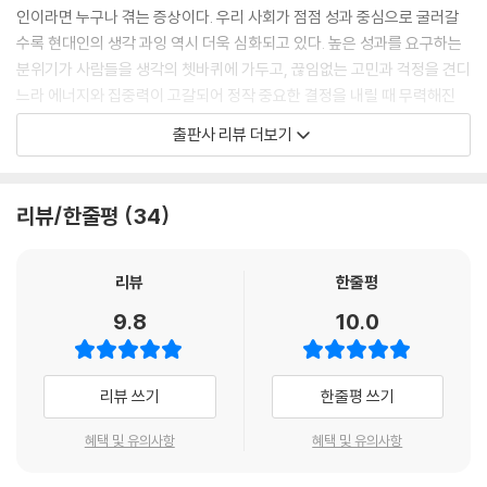
인이라면 누구나 겪는 증상이다. 우리 사회가 점점 성과 중심으로 굴러갈
수록 현대인의 생각 과잉 역시 더욱 심화되고 있다. 높은 성과를 요구하는
분위기가 사람들을 생각의 쳇바퀴에 가두고, 끊임없는 고민과 걱정을 견디
느라 에너지와 집중력이 고갈되어 정작 중요한 결정을 내릴 때 무력해진
다. 저자는 이것이 단순한 심리적 문제가 아니라, 사유의 방식 자체를 근본
출판사 리뷰 더보기
적으로 재설계해야 하는 철학적 과제라고 진단한다.
『씽크 딥』은 기존의 ‘생각을 멈추라’는 처방에서 벗어나 ‘생각의 방향을 바
리뷰/한줄평
34
꾸라’는 해법을 제시한다. 저자는 자꾸만 머릿속을 맴도는 생각에도 추진
력이 숨어 있다고 설명한다. 이 추진력을 발견하고 잘 활용하기만 한다면
생각 과잉에서 벗어나는 것은 물론, 단숨에 고민을 해결하는 지름길을 찾
리뷰
한줄평
을 수도 있다. 이 책을 통해 독자는 자신의 걱정이 타당한 것인지 분별하는
9.8
10.0
법, 두려움의 실체를 직시하는 법, 그리고 반복되는 사고 패턴을 이해하고
매듭을 풀어내는 법을 배운다. 이런 딥 씽킹의 기술은 연습할수록 능숙해
지며, 그 과정에서 자기 자신을 더 깊이 이해하게 된다.
리뷰 쓰기
한줄평 쓰기
나아가 이 책은 생각 과잉이 개인의 뇌 안에서만 일어나는 현상이 아니라,
혜택 및 유의사항
혜택 및 유의사항
사회 전반에 걸쳐 발생하는 구조적 문제임을 밝혀낸다. 분노와 불안으로
가득 찬 사회, 무너진 공동체, 알고리즘이 만들어 낸 가짜 안락함 속에서 딥