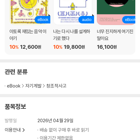
이토록 재밌는 음악 이
나는 다시 나를 설계하
너무 진지하게 여기진
야기
기로 했다
말아요
10
12,600
10
19,800
16,100
%
%
원
원
원
관련 분류
eBook
자기계발
창조적사고
품목정보
발행일
2026년 04월 29일
이용안내
배송 없이 구매 후 바로 읽기
이용기간 제한없음