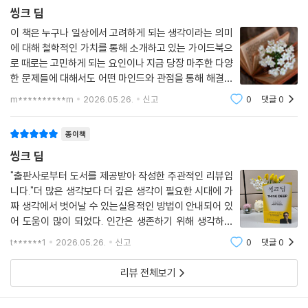
씽크 딥
이 책은 누구나 일상에서 고려하게 되는 생각이라는 의미
에 대해 철학적인 가치를 통해 소개하고 있는 가이드북으
로 때로는 고민하게 되는 요인이나 지금 당장 마주한 다양
한 문제들에 대해서도 어떤 마인드와 관점을 통해 해결하
거나 관련한 주도권 등을 가져야 하는지, 가벼운 마음으로
m**********m
2026.05.26.
신고
0
댓글
0
접하며 배우거나 공감해 볼 수 있는 책이다. ＜씽크 딥＞
물론 개인마다 다르게 다가올 수도 있고
종이책
씽크 딥
"출판사로부터 도서를 제공받아 작성한 주관적인 리뷰입
니다."더 많은 생각보다 더 깊은 생각이 필요한 시대에 가
짜 생각에서 벗어날 수 있는실용적인 방법이 안내되어 있
어 도움이 많이 되었다. 인간은 생존하기 위해 생각하고
상상하고 되새기는 존재이다.생각을 잘하는 인간이 진화
t******1
2026.05.26.
신고
0
댓글
0
에서 유리했기 때문에, 오늘날 맹수의 위협이 거의 없어
도 여전히 우리는 생각하고 상상하고 되새긴
리뷰 전체보기