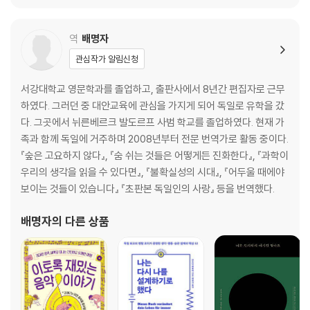
생각 과잉을 막을 실용주의 비상 키트
누구도 우리에게 세상을 설명해 주지 않는다
역
배명자
5부 삶을 완성하는 생각
관심작가 알림신청
아는 것이 더는 힘이 아닌 시대
알면 알수록 불안해질 수밖에 없는 이유
서강대학교 영문학과를 졸업하고, 출판사에서 8년간 편집자로 근무
더 깊이 고민해야 고민해서 벗어난다
하였다. 그러던 중 대안교육에 관심을 가지게 되어 독일로 유학을 갔
불안한 미래에 관한 아주 많은 이야기들
다. 그곳에서 뉘른베르크 발도르프 사범 학교를 졸업하였다. 현재 가
막연한 두려움으로 뛰어드는 법
족과 함께 독일에 거주하며 2008년부터 전문 번역가로 활동 중이다.
깊은 생각이 절망을 이긴다
『숲은 고요하지 않다』, 『숨 쉬는 것들은 어떻게든 진화한다』, 『과학이
우리의 생각을 읽을 수 있다면』, 『불확실성의 시대』, 『어두울 때에야
6부 생각을 만드는 더 깊은 생각
보이는 것들이 있습니다』 『초판본 독일인의 사랑』 등을 번역했다.
딥씽킹, 진짜 생각의 스위치를 켜다
더 좋은 생각을 위한 철학 지도
배명자
의 다른 상품
걱정에게도 충분한 시간이 필요하다
감사의 글 | 주석