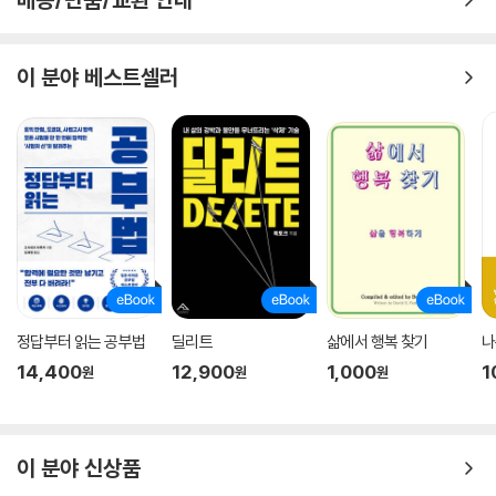
이 분야 베스트셀러
정답부터 읽는 공부법
딜리트
삶에서 행복 찾기
나
14,400
12,900
1,000
1
원
원
원
이 분야 신상품