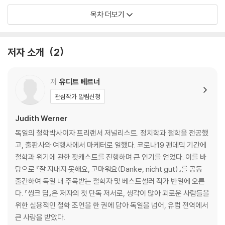
알고리즘이 만든 가짜 안락함
목차 더보기
고독과 도피를 연출하는 시대
‘좋았던 그 옛날’을 연기하는 그림자들
생각 과잉은 예쁜 접시로 해결할 수 없다
저자 소개
2
3부 관계를 다루는 생각
생각 과잉 시대에 누군가를 사랑한다는 것
저
유디트 베르너
낭만주의라는 위험한 독재자
관심작가 알림신청
무해한 당신이 만드는 생각 지옥
그럼에도 타인으로부터 도망칠 수 없는 이유
Judith Werner
양보라는 이름의 감옥에 갇힌 생각들
독일의 철학박사이자 프리랜서 저널리스트. 정치학과 철학을 전공했
생각을 판결하는 ‘얼굴 없는 판사’
고, 출판사와 여행사에서 마케터로 일했다. 코로나19 팬데믹 기간에
철학과 위기에 관한 팟캐스트를 진행하며 큰 인기를 얻었다. 이를 바
4부 더 좋은 세상을 위한 생각
탕으로 『잘 지내지 못해요, 고마워요(Danke, nicht gut)』를 공동
불행한 사회의 분노한 사람들
출간하여 독일 내 주목받는 철학자 및 베스트셀러 작가 반열에 오른
무너진 공동체와 짓눌린 불안
다. 『씽크 딥』은 저자의 첫 단독 저서로, 생각이 많아 괴로운 사람들을
모든 의견이 동등하다는 위험한 착각
위한 실용적인 철학 조언을 한 권에 담아 독일을 넘어, 유럽 전역에서
“그냥 해!”라는 외침이 무책임한 이유
큰 사랑을 받았다.