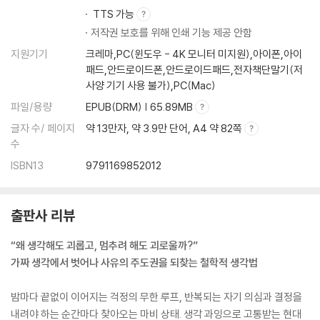
TTS 가능
저작권 보호를 위해 인쇄 기능 제공 안함
지원기기
크레마,PC(윈도우 - 4K 모니터 미지원),아이폰,아이
패드,안드로이드폰,안드로이드패드,전자책단말기(저
사양 기기 사용 불가),PC(Mac)
파일/용량
EPUB(DRM) | 65.89MB
글자 수/ 페이지
약 13만자, 약 3.9만 단어, A4 약 82쪽
수
ISBN13
9791169852012
출판사 리뷰
“왜 생각해도 괴롭고, 멈추려 해도 괴로울까?”
가짜 생각에서 벗어나 사유의 주도권을 되찾는 철학적 생각법
밤마다 끝없이 이어지는 걱정의 무한 루프, 반복되는 자기 의심과 결정을
내려야 하는 순간마다 찾아오는 마비 상태. 생각 과잉으로 고통받는 현대