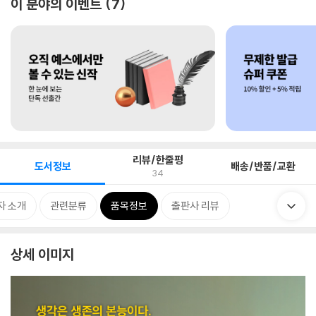
이 분야의 이벤트
7
리뷰/한줄평
도서정보
배송/반품/교환
34
자 소개
관련분류
품목정보
출판사 리뷰
상세 이미지