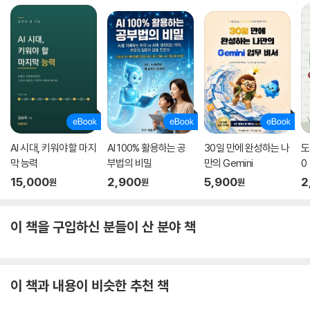
AI 시대, 키워야 할 마지
AI 100% 활용하는 공
30일 만에 완성하는 나
도
막 능력
부법의 비밀
만의 Gemini
0
15,000
2,900
5,900
2
원
원
원
이 책을 구입하신 분들이 산 분야 책
이 책과 내용이 비슷한 추천 책