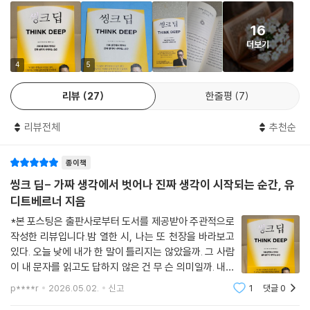
씽킹은 개인의 내면을 넘어 더 나은 세상을 만드는 사유의 도구가 된다.
16
더보기
“깊게 생각할수록 더욱 명쾌해진다!”
6단계 철학 여정으로 완성하는 사유의 지도
4
5
리뷰
27
한줄평
7
총 6부로 구성된 『씽크 딥』은 생각의 정체를 규명하는 데서 시작해 궁극적
으로 ‘사유의 주도권’을 되찾는 과정을 체계적으로 안내한다. 1부에서는 생
리뷰전체
추천순
각 과잉이란 무엇인지, 왜 생각의 스위치는 누른다고 꺼지지 않는지를 밝
히며, 소크라테스와 브루노 같은 ‘위험한 철학자들’을 여행 동반자로 초대
종이책
한다. 2부에서는 알고리즘이 만든 가짜 안락함, 과거를 미화하는 노스탤지
어의 함정, 소비를 통한 현실 도피가 왜 근본적 해결책이 될 수 없는지를 파
씽크 딥- 가짜 생각에서 벗어나 진짜 생각이 시작되는 순간, 유
헤친다.
디트베르너 지음
*본 포스팅은 출판사로부터 도서를 제공받아 주관적으로
3부에서는 사랑의 환상, 비위 맞추는 일의 괴로움, 그리고 SNS 속 ‘얼굴
작성한 리뷰입니다.밤 열한 시, 나는 또 천장을 바라보고
없는 판사’ 앞에서 어떻게 타인과 건강한 관계를 유지할 수 있는지를 탐구
있다. 오늘 낮에 내가 한 말이 틀리지는 않았을까. 그 사람
한다. 4부에서는 개인의 생각 과잉을 넘어 사회적 차원의 분노와 불안이
이 내 문자를 읽고도 답하지 않은 건 무 슨 의미일까. 내일
왜 위험하고, 어떻게 해결해야 하는지 논한다. 5부에서는 후설의 현상학을
회의에서 상사가 내 보고서를 어떻게 볼지. 5년 후 나는
p****r
2026.05.02.
신고
1
댓글
0
지금보다 나아져 있을까, 아니면 그때도 이렇게 같은 천장
바탕으로 ‘더 깊이 고민해야 고민에서 벗어난다’는 역설적 명제를 제시하