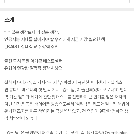
소개
“더 많은 생각보다 더 깊은 생각,
인공지능 시대를 살아가야 할 우리에게 지금 가장 필요한 책!”
_KAIST 김대식 교수 강력 추천
출간 즉시 독일 아마존 베스트셀러
유럽이 열광한 철학적 생각 처방전
철학박사이자 독일 시사주간지 『슈피겔』이 극찬한 프리랜서 저널리스트
인 유디트 베르너의 첫 단독 저서 『씽크 딥』이 출간되었다. 코로나19 팬데
믹 기간 철학과 위기에 관한 팟캐스트를 진행하며 큰 인기를 얻은 저자의
이번 신간은 독일 바이에른 방송으로부터 ‘심리학적 위로와 철학적 해법이
완벽한 조화를 이룬 책’이라는 극찬을 받았고, 전 유럽이 열광한 철학적 생
각 처방전이 되었다.
『씽크 딥』은 끊임없이 머릿속을 맴도는 생각, 즉 ‘생각 과잉(Overthinkin