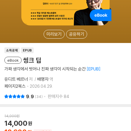
미리보기
공유하기
소득공제
EPUB
씽크 딥
eBook
가짜 생각에서 벗어나 진짜 생각이 시작되는 순간
EPUB
유디트 베르너
저
배명자
역
페이지2북스
2026.04.29.
9.9
판매지수
84
34
14,000
원
14,000