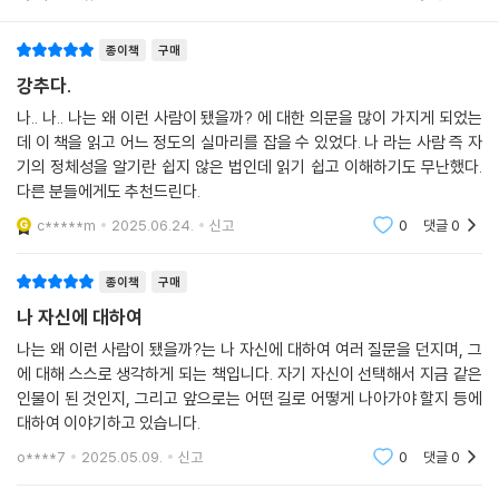
고, 자기 자신에 대한 잘못된 신념을 어떻게 알아차리고 바꿔나갈지를 이
야기한다.
종이책
구매
특히 잘못된 신념 체계를 형성하게 하는 ‘방해꾼 신념’에 주목한다. 강압적
강추다.
인 엄마 아래서 자라며 ‘나는 중요하지 않다’는 생각을 가지게 된 사람은 작
나.. 나.. 나는 왜 이런 사람이 됐을까? 에 대한 의문을 많이 가지게 되었는
은 실수도 없이 완벽해야 한다는 강박에 시달린다. 또 어릴 적 반복해서 소
데 이 책을 읽고 어느 정도의 실마리를 잡을 수 있었다. 나 라는 사람 즉 자
외된 경험을 한 사람은 ‘나는 사랑받을 가치가 없다’는 생각이 형성되어 혼
기의 정체성을 알기란 쉽지 않은 법인데 읽기 쉽고 이해하기도 무난했다.
자 있는 게 안전하다고 믿게 된다. 이렇듯 확인되지 않은 잘못된 가정을 확
다른 분들에게도 추천드린다.
신하며 살게 되는 과정을 통해, 자기 자신에 관한 믿음은 자신뿐만 아니라
c*****m
2025.06.24.
신고
0
댓글
0
삶에 큰 영향을 미친다는 것을 보여준다. 더불어 방해꾼 신념을 떨쳐버리
기 위해서는 깨달음과 인정, 자기 이해가 필요함을 일러둔다.
종이책
구매
나 자신에 대하여
“타인이 아닌 자신을 기준으로 생각하라”
가족 체계가 내게 부여한 역할에서 벗어나기
나는 왜 이런 사람이 됐을까?는 나 자신에 대하여 여러 질문을 던지며, 그
에 대해 스스로 생각하게 되는 책입니다. 자기 자신이 선택해서 지금 같은
인물이 된 것인지, 그리고 앞으로는 어떤 길로 어떻게 나아가야 할지 등에
신념이 형성되는 데는 가족 체계도 중요하다. 가족 구성원 간의 관계, 가족
대하여 이야기하고 있습니다.
내에서 부여된 역할을 비롯한 가족 체계 안에서의 모든 요소 역시 ‘내가 어
떤 사람인지’ 판단하는 중요한 기준이 되는 것이다. 이 책은 가족 체계 안에
o****7
2025.05.09.
신고
0
댓글
0
서 부여받은 생각이 어떻게 자아상을 왜곡할 수 있는지, ‘나의 가치’를 판단