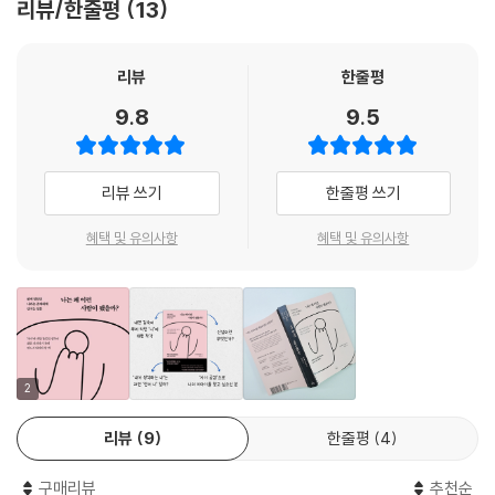
리뷰/한줄평
13
J는 자신의 성공을 특히 운 좋은 주변 환경과 운명 덕분이라고 생각했다.
이 책은 ‘내가 생각하는 나’는 진짜 나인지에 대한 답을 찾는다. 독일의 심
그래야만 하는 듯했다. 다시 말해 그녀는 모든 걸 외부 탓으로 돌렸다. 운
리치료 전문가이자 상담사인 저자는 다양한 내담자와 나눈 대화를 통해
리뷰
한줄평
명, 신, 행운, 재수, 주변 환경. 이 모든 게 외부 요인이다. 사람은 외부 요인
‘나에 관해 굳게 믿어왔던 생각’에 대해 질문을 던진다. 성격부터 타인과 관
9.8
9.5
을 통제하지 못한다. 이들은 우리에게 영향을 미칠 수 있지만, 우리는 이들
계를 맺는 유형, 완벽주의·불안·강박·각종 콤플렉스 등 심리적 문제까지,
에게 영향을 주지 못한다. 즉 우리는 외적 요인들의 호의에 의존적인 존재
내 본래 모습이라 믿었던 것들이 알고 보면 과거의 경험이나 타인의 평가
다.
등 외부 요인으로 인해 형성되었음을 이야기한다. 더 나아가 누구나 공감
리뷰 쓰기
한줄평 쓰기
---「7장 아빠에게 인정받지 못한 제가 무능한 사람 같아요」중에서
할 만한 사연을 통해 나에 대한 잘못된 생각을 어떻게 바꿔나갈지 통찰해
볼 기회를 제공하고 있다.
혜택 및 유의사항
혜택 및 유의사항
중요하지 않은 존재란 신념은 H 스스로 자신은 아무것도 아닌 존재라 인지
해왔을 만큼 아주 확고하게, 독립적으로 자리매김해 있었다. 남편의 존재
“나에 대한 신념은 어떻게 만들어지는가”
에만 초점을 맞추면서 그녀는 점차 자기 자신을 잃어갔다. H가 중요하지
확인되지 않은 잘못된 가정이 모여 완성된 신념
않은 존재란 메시지는 그녀의 남편을 통해 아주 오랫동안, 아주 집중적으
로 전달되었기에 이는 그녀만의 개인적인 진실이 되었다. 그는 의도적으로
우리는 어린 시절의 애착 관계, 특정 기억이나 트라우마, 타인의 평가나 가
그녀의 지각을 조작했다.
스라이팅과 같은 요인으로 자신에 대한 어떠한 가정을 품게 되고, 살면서
2
---「8장 저는 남편 없이는 아무것도 아니에요」중에서
이 가정을 확증해줄 경험을 계속하며 신념을 굳힌다. 그 결과, 서로를 검증
리뷰
9
한줄평
4
해주는 또 다른 신념이 만들어지는데 이것을 ‘신념 체계(belief syste
m)’라고 한다. 이 책은 이러한 신념 체계가 어떻게 형성되는지를 살펴보
구매리뷰
추천순