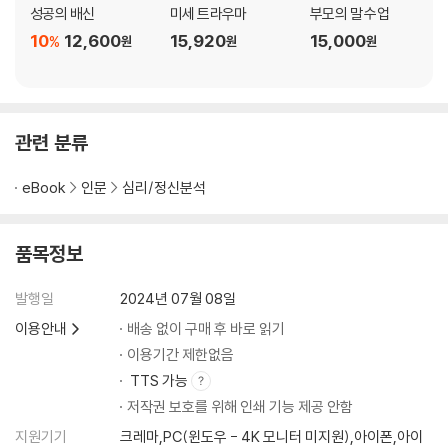
성공의 배신
미세 트라우마
부모의 말 수업
10
12,600
15,920
15,000
%
원
원
원
관련 분류
eBook
인문
심리/정신분석
품목정보
발행일
2024년 07월 08일
이용안내
배송 없이 구매 후 바로 읽기
이용기간 제한없음
TTS 가능
저작권 보호를 위해 인쇄 기능 제공 안함
지원기기
크레마,PC(윈도우 - 4K 모니터 미지원),아이폰,아이