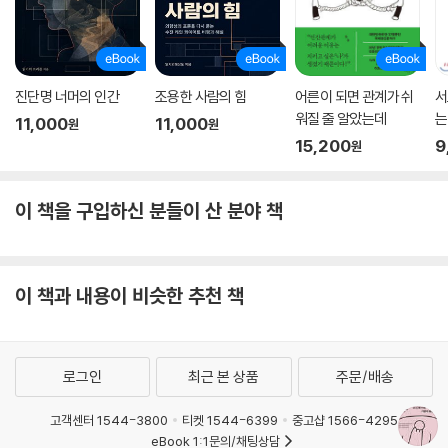
진단명 너머의 인간
조용한 사람의 힘
어른이 되면 관계가 쉬
서
워질 줄 알았는데
는
11,000
11,000
원
원
15,200
9
원
이 책을 구입하신 분들이 산 분야 책
이 책과 내용이 비슷한 추천 책
로그인
최근 본 상품
주문/배송
고객센터 1544-3800
티켓 1544-6399
중고샵 1566-4295
eBook 1:1문의/채팅상담