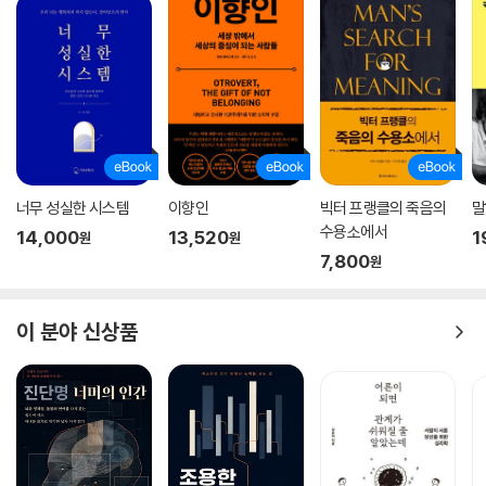
너무 성실한 시스템
이향인
빅터 프랭클의 죽음의
말
수용소에서
14,000
13,520
1
원
원
7,800
원
이 분야 신상품