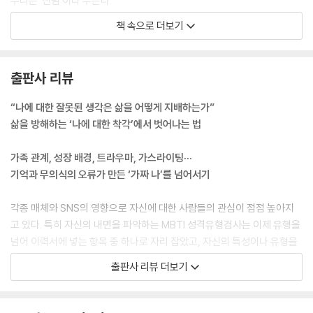
우리는 ‘신념’이라 부른다.
---「1장 내 안의 신념을 들여다보는 법」중에서
책 속으로 더보기
여기서 우리는 사뭇 까다로운 주제와 맞닥뜨리게 된다. 문제점들의 기능.
그리고 이와 연관된 것, 바로 병의 이점(morbid gain)이다. ‘무슨 이유에
출판사 리뷰
서 나는 이 문제가 필요할까?’ 이 질문에 대한 답을 통해 우리는 문제점이
가졌던 기능을 잘 파악해볼 수 있다. 한편, ‘이 문제로 내가 갖게 되는 건 뭐
“나에 대한 잘못된 생각은 삶을 어떻게 지배하는가”
지?’란 질문은 이 문제점을 계속 유지하면서 우리가 얻게 되는 병의 이점을
삶을 방해하는 ‘나에 대한 착각’에서 벗어나는 법
가르쳐줄 수 있다.
---「5장 어른이 되기가 두려워요」중에서
가족 관계, 성장 배경, 트라우마, 가스라이팅···
기억과 무의식의 오류가 만든 ‘가짜 나’를 넘어서기
가족 체계 안에서 제게 부여된 역할과 이와 관련된 무언의 의무들을 파악
해보는 건, 가족 그물화의 존재 여부를 밝혀내고 그러할 경우 이들로부터
각종 매체와 SNS의 영향으로 자신에 대한 사람들의 관심이 점점 높아지
자신을 분리하는 데 도움이 된다. 예를 들어 형제·자매 사이에서도 서로 각
고 있다. 특히 자신의 내면을 파악하는 MBTI 성격유형검사는 이제 유행을
기 다른 역할이 부여될 때가 있다. 제대로 기능하지 못하는 가족 체계에서
넘어 이력서에 넣는 항목 중 하나로 자리 잡았고, 자신의 특성이나 유형을
는 부모와 형제·자매 사이에 불공정한 관계가 형성된 경우도 많다. 한 아이
파악하는 각종 콘텐츠는 인기가 식을 줄 모른다. 하지만 아무리 자신을 정
출판사 리뷰 더보기
는 폄하되거나 무시되는 한편, 다른 아이는 엄청난 관심과 인정, 사랑을 받
의해보아도, 오늘을 살아가는 내 모습은 ‘내가 결론 내린 나’와 다를 때가
기도 한다.
많다. 내가 나를 가장 잘 안다고 믿지만 많은 사람은 자기 자신을 가장 잘
---「6장 쓸모없는 동생 역할에서 벗어날 수 있을까요?」중에서
모르기도 한다.