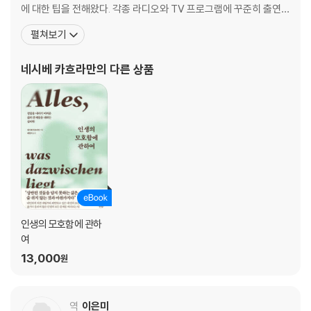
에 대한 팁을 전해왔다. 각종 라디오와 TV 프로그램에 꾸준히 출연해
8장 저는 남편 없이는 아무것도 아니에요
오며, 2022년 독일 심리학회로부터 과학 커뮤니케이션 홍보대사로
펼쳐보기
신념에 관해 왜 되물어야 하는가
임명되기도 했다. 2020년부터 심리치료소를 운영하며 만난 다양한
내담자들의 이야기를 토대로 이 책을 집필하게 되었다. 각종 고민을
네시베 카흐라만
의 다른 상품
2부 새롭게 생각하기
들고 찾아오는 이들과의 깊은 대화를 통해 자신 안의 문
9장 남편이 아닌 다른 남자를 사랑한 죄를 지었어요
새로운 신념은 어떻게 형성되는가
10장 제 아이를 가지고 싶어요
집합적 신념은 개인에게 어떤 영향을 주는가
11장 독재자의 이야기를 이어가기 싫어요
가족 체계 안에서 신념은 어떤 의미인가
인생의 모호함에 관하
여
12장 저는 공기처럼 존재해야 해요
13,000
원
신념에 숨은 내면 아이는 어떤 모습인가
13장 제 두려움의 정체를 알 수 없어서 더 두려워요
역
이은미