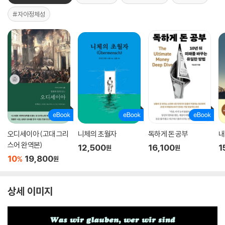
#자아정체성
오디세이아 (고대 그리
니체의 초월자
독하게 돈 공부
내
스어 완역본)
12,500
16,100
1
원
원
10
19,800
%
원
상세 이미지