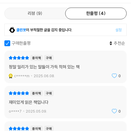
적 학대를 당연하게 받아들인 사람, 유년기에 엄마가 강요한 모습이 진짜
자기 모습이라고 여겨온 사람 등 이 책의 사연들은 외부적인 강요나 억압
리뷰
9
한줄평
4
을 자신의 신념으로 잘못 받아들인 경우가 대부분이다. 세부사항만 다를
뿐, 우리는 사연 속 특정 지점에 자기 모습을 비추어 볼 수 있다. 누구든 자
클린봇
이 부적절한 글을 감지 중입니다.
설정
신을 조금씩은 착각하고 있기 때문이다.
구매한줄평
추천순
이 책은 과거의 경험이나 누군가와의 관계, 타인의 평가 등 여러 요인으로
왜곡된 자아상을 알아차리고 ‘진짜 나’를 찾는 법을 이야기한다. 먼저 특정
종이책
구매
기억이나 트라우마, 부모의 억압, 남편의 가스라이팅 등 내 존재를 착각하
정말 일리가 있는 말들이 가득 적혀 있는 책
게 만드는 요인을 인식하는 것이 중요하다. 그다음 ‘그 요인이 정의하는
나’에 대한 말들을 비판적으로 분석·점검해야 한다. 마지막으로 우리에게
c*****m
2025.06.08.
0
유용한 새로운 신념과 가정으로 대체해야 한다. 이 과정을 거쳐야 우리의
삶을 방해하지 않고 긍정적인 영향을 미치는 신념 체계가 완성될 수 있다.
종이책
구매
여기서 무엇보다 중요한 자세는 ‘자기 공감’이다. 이 책의 다양한 사연에 자
재미있게 읽은 책입니다
신을 대입해보고 각 장의 틈새, 말미에 마련된 구체적인 질문들에 답하다
보면, 자신에게 깊이 공감하는 과정을 통해 왜곡된 자아를 바로잡을 수 있
o****7
2025.05.09.
0
을 것이다. 더불어 ‘진짜 나’를 완성하는 대체 신념을 만들게 될 것이다.
종이책
구매