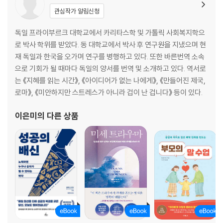
신념은 어떻게 두려움을 키우는가
관심작가 알림신청
14장 상처받기 싫어서 제 감정을 꼭꼭 숨겨요
독일 프라이부르크 대학교에서 카리타스학 및 가톨릭 사회복지학으
신념은 인간관계에 어떻게 영향을 미치는가
로 박사 학위를 받았다. 동 대학교에서 박사 후 연구원을 지냈으며 현
재 독일과 한국을 오가며 연구를 병행하고 있다. 또한 바른번역 소속
15장 저는 두 명의 삶을 살고 있어요
으로 기회가 될 때마다 독일의 양서를 번역 및 소개하고 있다. 역서로
신념을 바꿀 것인가, 유지할 것인가
는 《지혜를 읽는 시간》, 《아이디어가 없는 나에게》, 《만들어진 제국,
로마》, 《미안하지만 스트레스가 아니라 겁이 난 겁니다》 등이 있다.
16장 이제는 내가 누구인지 조금 알 것 같아요
나에게 어떻게 공감할 것인가
이은미
의 다른 상품
해보기 내가 써내려가는 나의 이야기
감사의 글