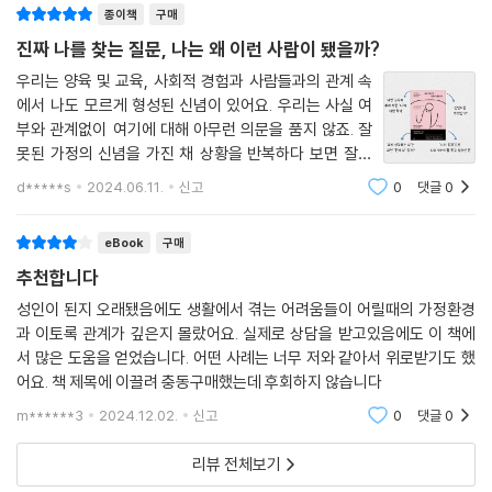
하는 기준을 왜 타인이 아닌 자신에게 두어야 하는지 전한다. 또 가족에 대
종이책
구매
한 과도한 책임감을 버리고 자기 욕구를 우선시할 필요가 있음을 강조한
진짜 나를 찾는 질문, 나는 왜 이런 사람이 됐을까?
다.
우리는 양육 및 교육, 사회적 경험과 사람들과의 관계 속
에서 나도 모르게 형성된 신념이 있어요. 우리는 사실 여
늘 형보다 가치 없는 존재여야 한다고 느끼는 동생은 아무리 큰 성취를 이
부와 관계없이 여기에 대해 아무런 의문을 품지 않죠. 잘
뤄도 자신의 가치를 높게 평가하기 어려워한다. 기존 체계를 유지하고 싶
못된 가정의 신념을 가진 채 상황을 반복하다 보면 잘못
은 부모에게 인정받지 못하기 때문이다. 폭력적인 아버지를 중심으로 이루
된 ‘가짜의 나’가스스로를 파괴하게 됩니다. 다양한 상담
d*****s
2024.06.11.
신고
0
댓글
0
어진 위태로운 가족 체계가 익숙한 자식은 ‘부모의 애정’이나 ‘아버지의 역
사례 중에‘위험한 감정으로부터 나를 지키는 보호막’인간
할’과 같은 것을 보편적인 기준과는 다르게 받아들이기 쉽다. 즉 그들에게
관계에 대한 이야기가 있어요. 초등학교때
eBook
구매
는 위협적인 아버지가 익숙하기에 폭력만 안 써도 좋은 부모일 수 있다. 무
의식적으로 비정상적인 가족의 형태를 유지해나갈 가능성이 큰 이들에게
추천합니다
이 책은 그 형태가 잘못됐다는 사실을 깨닫고 자신을 옭아매는 가족 체계
성인이 된지 오래됐음에도 생활에서 겪는 어려움들이 어릴때의 가정환경
에서 벗어날 수 있도록 안내한다.
과 이토록 관계가 깊은지 몰랐어요. 실제로 상담을 받고있음에도 이 책에
서 많은 도움을 얻었습니다. 어떤 사례는 너무 저와 같아서 위로받기도 했
“‘진짜 나’를 찾고 싶다면 자신에게 공감하라”
어요. 책 제목에 이끌려 충동구매했는데 후회하지 않습니다
타인이 만든 ‘왜곡된 자아상’을 부수고 스스로 새로운 신념을 만들기
m******3
2024.12.02.
신고
0
댓글
0
이 책에 담긴 서로 다른 사연의 주인공들은 ‘본연의 나’를 왜곡당한 경험을
리뷰 전체보기
공통적으로 가지고 있다. 과거 일에 대한 죄책감으로 긴 세월 남편의 정신