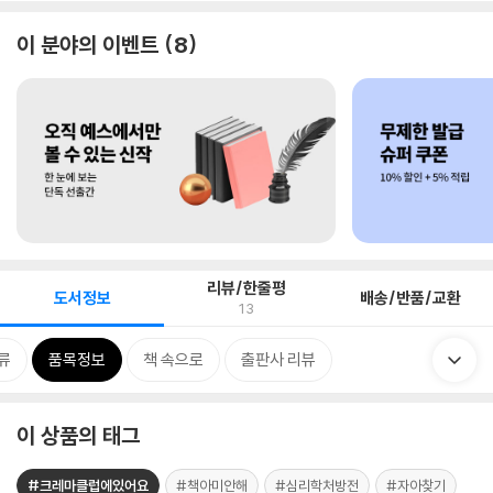
이 분야의 이벤트
8
리뷰/한줄평
도서정보
배송/반품/교환
13
류
품목정보
책 속으로
출판사 리뷰
이 상품의 태그
#크레마클럽에있어요
#책아미안해
#심리학처방전
#자아찾기