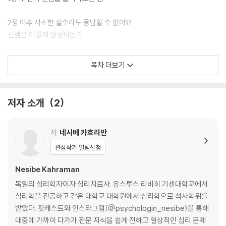
2장 아주 사소한 실수라도 용납할 수 없어요
신념은 어떻게 형성되는가
3장 저는 혼자 있는 게 편하고 좋아요
목차 더보기
왜 신념을 알아차려야 하는가
4장 왕자님의 도움은 필요 없어요
저자 소개
2
신념을 어떻게 받아들일 것인가
5장 어른이 되기가 두려워요
저
네시베 카흐라만
신념은 어떻게 작동하는가
관심작가 알림신청
6장 쓸모없는 동생 역할에서 벗어날 수 있을까요?
Nesibe Kahraman
신념은 무엇으로 유지되는가
독일의 심리학자이자 심리치료사. 유스투스 리비히 기센대학교에서
심리학을 전공하고 같은 대학교 대학원에서 심리학으로 석사학위를
7장 아빠에게 인정받지 못한 제가 무능한 사람 같아요
받았다. 팟캐스트와 인스타그램(@psychologin_nesibe)을 통해
신념과 자존감은 어떤 관계에 있는가
대중에 가까이 다가가 전문 지식을 쉽게 전하고 일상적인 심리 문제