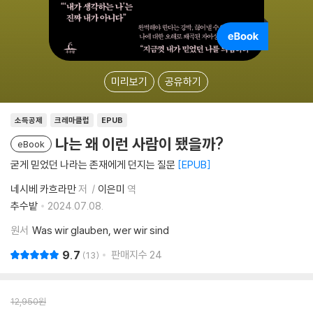
미리보기
공유하기
소득공제
크레마클럽
EPUB
나는 왜 이런 사람이 됐을까?
eBook
굳게 믿었던 나라는 존재에게 던지는 질문
EPUB
네시베 카흐라만
저
이은미
역
추수밭
2024.07.08.
원서
Was wir glauben, wer wir sind
9.7
판매지수
24
13
12,950
원