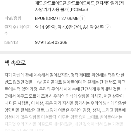
패드,안드로이드폰,안드로이드패드,전자책단말기(저
사양 기기 사용 불가),PC(Mac)
파일/용량
EPUB(DRM) | 27.66MB
글자 수/ 페이지
약 14.9만자, 약 4.8만 단어, A4 약 94쪽
수
ISBN13
9791155402368
책 속으로
자기 자신에 관해 계속해서 믿어왔지만, 정작 제대로 확인해본 적은 단 한
번도 없었던 것들. 그냥 곧이곧대로 받아들이며 더 깊게는 단 한 번도 파고
들어본 적 없던 가정. 우리의 무의식 세계 속에 단단하게 뿌리내린 것들. 그
곳에서 아무도 모르게 조용히 우리의 인식에 영향을 미치고, 어떤 상황이
나 다른 사람들, 이 세상, 혹은 자기 자신을 평가하는 우리의 방식에 막강한
영향력을 펼쳐왔던 것들. 그렇게 이들은 우리의 감정, 생각, 그리고 행동에
엄청나게 많은 영향을 미쳐왔다. 아무런 검증 없이 그대로 받아들여서는
지금껏 우리 자신을 이끌도록 내버려뒀던, 내면 깊숙이 박혀 있는 가정을