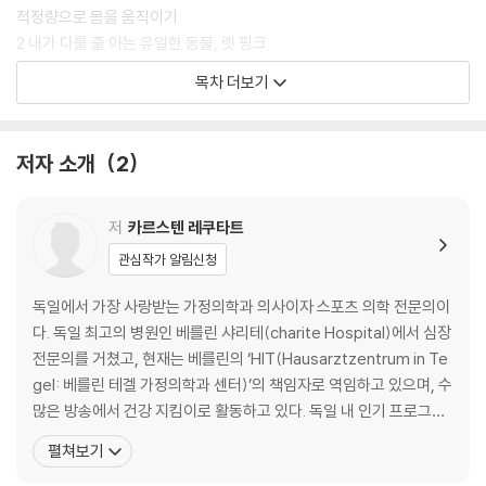
: 나에게 맞는 운동을 적정량만 해도 평생 건강하고 날씬한 몸을 유지할 수
적정량으로 몸을 움직이기
있다.
2 내가 다룰 줄 아는 유일한 동물, 랫 핑크
5. 언제, 어디서든, 누구나 할 수 있다!
게으름뱅이들과의 상담시간
목차 더보기
: 특별한 장소나 시간, 도구나 기구도 필요 없으니 부담 없이 시작할 수 있
세상에서 가장 먼 구간은 머리와 배 사이
고, 본인의 체력에 따라 스스로 강도를 조절할 수 있어서 남녀노소 누구나
내면의 랫 핑크도 가끔은 동물병원에 가봐야 한다
할 수 있다.
내 건강의 힌트는 바로 부모님
저자 소개
2
삶의 능력들을 하나둘 잃어버리지 않도록
3 하지 않는 것! 이것 말고 좋은 건 없다
세계 최고의 기생충이 된 순간
저
카르스텐 레쿠타트
달려서 출근하는 사람
관심작가 알림신청
베를린 거리에 미친 놈이 한 명 더
나에게 맞는 적정량이란
독일에서 가장 사랑받는 가정의학과 의사이자 스포츠 의학 전문의이
4 모두가 다른 이유, 또 그게 좋은 이유
다. 독일 최고의 병원인 베를린 샤리테(charite Hospital)에서 심장
저마다 삶을 위한 결정이 다르다
전문의를 거쳤고, 현재는 베를린의 ‘HIT(Hausarztzentrum in Te
건강을 넘어 성공도 결정짓는 것
gel: 베를린 테겔 가정의학과 센터)’의 책임자로 역임하고 있으며, 수
5 해커가 컴퓨터에만 있는 건 아니다
많은 방송에서 건강 지킴이로 활동하고 있다. 독일 내 인기 프로그램
자연에 반하는 일
인 Sat 1에서 방송되는 <Der Gesundmacher (건강하게 만드는
펼쳐보기
게으름뱅이를 위한 4초 바이오해킹
자)>와 WDR에서 방송되는 <Raus aus dem Stress!(스트레스에
운동과 신체 활동에 관한 WHO의 권장 사항