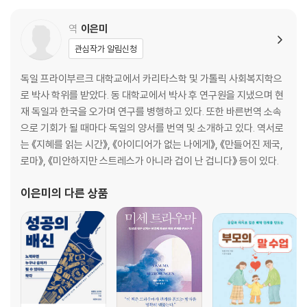
서 벗어나자!)>를 매주 진행하고 있다. DW에서 매주 방송되는 건강
조깅이 넷플릭스 시청보다 8배 더 힘들다
역
이은미
두 배로 힘들면 두 배로 건강할까?
고강도 운동이 게으름뱅이에게는 딱이다
관심작가 알림신청
6 좀 더 건강하게 살아갈 방법
독일 프라이부르크 대학교에서 카리타스학 및 가톨릭 사회복지학으
내 혈당 수치를 높인 뜻밖의 범인
로 박사 학위를 받았다. 동 대학교에서 박사 후 연구원을 지냈으며 현
우리에겐 보다 다양한 활동이 필요하다
재 독일과 한국을 오가며 연구를 병행하고 있다. 또한 바른번역 소속
엄청난 게으름뱅이라면 프리스타일로!
으로 기회가 될 때마다 독일의 양서를 번역 및 소개하고 있다. 역서로
반쪽짜리 진실로 만족하지 말자
는 《지혜를 읽는 시간》, 《아이디어가 없는 나에게》, 《만들어진 제국,
7 게으름뱅이를 위한 프리스타일 운동
로마》, 《미안하지만 스트레스가 아니라 겁이 난 겁니다》 등이 있다.
거리가 정말로 중요할까?
일상생활 속 프리스타일 운동
이은미
의 다른 상품
월 푸시업 | 다이아몬드 푸시업 | 월싯 | 월 사이드 플랭크 | 의자 스쿼트 |
의자 크런치 | 의자 삼두근 딥 | 전문가 버전의 딥 | 의자 플랭크
8 몸 근육이 건강에 중요한 진짜 이유
움직이고만 있는가, 운동하고 있는가
목표가 정해진 운동이 더 가치 있다
동기만큼이나 다양한 근력운동
천천히 없어져가는 근육들을 지키자