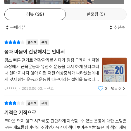
다. 특히 평생 게으르게 살다가 이제야 운동을 시작해보려는 이들에게 과
6
11
3
한 운동은 더더욱 좋지 않다.
리뷰
35
한줄평
5
이 책에서 말하는 최소한의 운동법은 크게 두 가지다. 평소에 습관처럼 할
구매리뷰
추천순
수 있는 ‘프리스타일 운동’과 좀 더 마음먹고 시도할 수 있는 ‘부스터 운
동’이다. 프리스타일은 일상에서 힘들이지 않고 할 수 있는 운동으로 벽에
종이책
구매
기대어 하는 스쿼트나 플랭크, 의자에 앉아서 할 수 있는 간단한 동작들이
다. 반면 ‘부스터 운동’은 프리스타일 운동과 같은 동작이어도 난이도를 좀
몸과 마음이 건강해지는 안내서
더 올려 효과를 빠르게 볼 수 있는 변형 동작과 이름 그대로 몸의 부스터를
펑소 빠른 걷기로 건강관리를 하다가 점점 근육이 빠져헬
켠 듯 짧은 순간에 파워를 올리는 동작들로 구성되어 있다. 두 가지 운동법
스장에서 근육운동과 유산소 운동을 다시 하게 됐다그러
을 각각 따로 해도 좋고, 함께해도 좋다. 다시 한번 말하지만, 이 책은 운동
나 얼마 지나지 않아 이런 저런 이상증세가 나타났는데내
을 무조건 많이 하라고 말하지 않는다. 자신에게 맞는 적정량의 운동을 최
게 맞지 않는 운동과 운동량 때문이라는 설명을 들었다이
소한으로 해도, 이미 충분하다.
책은 '게으른 당신을 위한 최소한의 운동법'이라는 부제가
c*****j
2023.06.03.
신고
0
댓글
0
붙어 있지만 운동이 하기 싫은 사람에게 필요한 책이라기
보다는 자신에게 맞는 적절한 운동을 찾
“쉽고 간단하다! 하지만 효과는 최고다!”
종이책
구매
고혈압, 당뇨부터 비만, 뇌졸중, 골다공증, 우울증까지 만병을 예방해주는
기적은 기적으로
기적의 운동
크마음 먹지 않고 시작해도 간단하게 지속할 수 있는 운동에 대한 소망은
모든 게으름뱅이만의 소망인가요? 이 책이 보여준 방법들은 이 책의 제목
이 책에서 소개하는 운동법은 특별한 도구나 기구가 필요 없다. 특정 장소