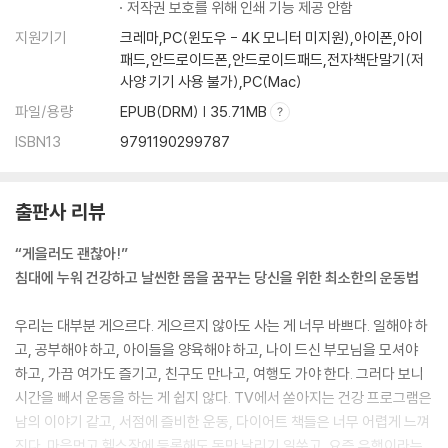
저작권 보호를 위해 인쇄 기능 제공 안함
베를린 장벽이 붕괴된 순간을 놓치다
지원기기
크레마,PC(윈도우 - 4K 모니터 미지원),아이폰,아이
우리의 정신이 고통받을 때
패드,안드로이드폰,안드로이드패드,전자책단말기(저
엉망진창이었던 나의 첫 명상
사양 기기 사용 불가),PC(Mac)
수도원에서 돌아온 후의 변화
우리를 불행하게 하는 우리의 생각들
파일/용량
EPUB(DRM) | 35.71MB
2 생각들이 날아다니는 디폴트 모드 네트워크
ISBN13
9791190299787
하루의 절반은 생각들을 내버려두는 우리
평온하다고 생각해도 사실은 그렇지 않다
스마트폰이 행복하게 해준다고?
출판사 리뷰
3 근육과 마찬가지로 뇌 역시 단련해야 한다
“게을러도 괜찮아!”
명상, 그리고 디폴트 모드 네트워크
침대에 누워 건강하고 날씬한 몸을 꿈꾸는 당신을 위한 최소한의 운동법
근육도 단련이 가능한데, 뇌라고 안 되겠어?
4 긴장 이완은 연습하면 된다
우리는 대부분 게으르다. 게으르지 않아도 사는 게 너무 바쁘다. 일해야 하
5 긴장이 긴장 이완에 도움이 된다?
고, 공부해야 하고, 아이들을 양육해야 하고, 나이 드신 부모님을 모셔야
몸을 통해 정신에 영향을 미치기
하고, 가끔 여가도 즐기고, 친구도 만나고, 여행도 가야 한다. 그러다 보니
게으름뱅이들의 점진적 근육 이완법
시간을 빼서 운동을 하는 게 쉽지 않다. TV에서 쏟아지는 건강 프로그램은
프리스타일과 부스터, 다시 주어진 선택권
남의 이야기 같고, 서점에 즐비한 운동, 다이어트 책들은 너무 어렵게 느껴
6 청소가 건강에 좋을 수 있다
진다. 마음먹고 헬스장에 등록해도 돈만 날리기 일쑤고, 요즘 유행이라는
마음챙김을 이해하기