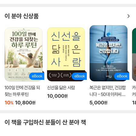
이 분야 신상품
100일 만에 건강을 되
신선을 닮은 사람
복근은 없지만, 건강합
카
찾는 하루 루틴
니다 - 50대 아저씨가
커
10,000
원
알려주는 내장지방 줄
을
10
10,800
5,000
1
%
원
원
이기의 가장 게으른 방
법
이 책을 구입하신 분들이 산 분야 책