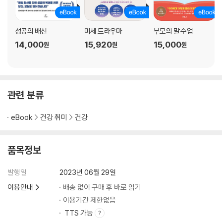
힘 없는 건강은 있을 수 없어!
근육은 종종 우리를 속인다
운동의 역효과를 피하는 방법
성공의 배신
미세 트라우마
부모의 말 수업
9 땀 흘림은 진정 의미 있는 일!
14,000
15,920
15,000
원
원
원
최대산소섭취량은 게으름뱅이에게도 중요하다
심장을 마구 날뛰게 하자
가끔은 한계점에서 운동해보자
최대산소섭취량 훈련으로 좀 더 오래 살기
관련 분류
10 늘 순환 반복! 게으름뱅이의 부스터 운동
생생한 삶을 위해 온몸을 자극하자
eBook
건강 취미
건강
HIIT와 HICT로 건강해지기
게으름뱅이들을 땀 흘리게 하는 최상의 운동
점핑 잭 | 월싯 | 푸시업 | 크런치 | 의자 스텝업 | 스쿼트 | 의자 삼두근 딥 |
품목정보
플랭크 | 무릎 높여 달리기 | 런지 | 사이드 푸시업 | 사이드 플랭크
11 땀은 충분히 흘렸다! 이제부터는 쿨다운
발행일
2023년 06월 29일
이용안내
배송 없이 구매 후 바로 읽기
2부 _ 정신
이용기간 제한없음
TTS 가능
1 우리는 왜 우리의 생각을 견뎌내지 못할까?