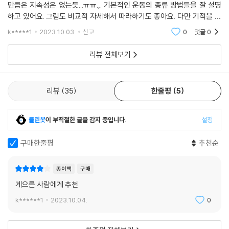
만큼은 지속성은 없는듯...ㅠㅠ.,. 기본적인 운동의 종류 방법들을 잘 설명
에서 해야 하는 것도 아니고, 대단한 기술이나 힘이 필요하지도 않다. 남녀
하고 있어요. 그림도 비교적 자세해서 따라하기도 좋아요. 다만 기적을 소
노소 누구나 원하는 장소에서, 편한 시간에 가볍게 운동할 수 있다. 본문은
환할 수 있는 끌팁을 기대했는데 그것은 부족했던 것 같아요. 정말 몯ㄴ 운
게으름뱅이들을 위한 20가지 운동법을 소개하고, 누구나 혼자서 따라 할
k*****1
2023.10.03.
신고
0
댓글
0
동은 큰
수 있도록 큼지막한 동작 그림과 상세한 설명으로 짜임새 있게 구성했다.
리뷰 전체보기
또한 각 동작을 했을 때 어떤 효과가 있는지, 제대로 하려면 어떤 디테일을
신경 써야 하는지, 스스로 운동 강도를 높이려면 어떻게 해야 하는지까지
설명되어 있다. 이 책에서 소개하는 20가지 동작 중 단 한 동작이라도 꾸준
리뷰
35
한줄평
5
히만 한다면 성인병인 고혈압, 당뇨는 물론이고 각종 암 질환, 뇌졸중, 골
다공증, 비만 등을 예방할 수 있다. 어디 그뿐인가. 몸 건강뿐 아니라 정신
건강도 챙길 수 있도록 명상과 긴장 이완하는 실용적인 방법을 소개하여
클린봇
이 부적절한 글을 감지 중입니다.
설정
현대인들의 고질병이라 불리는 스트레스, 불면증, 우울증으로부터 벗어날
수 있도록 돕는다.
구매한줄평
추천순
이 책에서 소개하는 건강법만 따라 해도 이전과 확연히 다른 자신을 발견
종이책
구매
할 수 있다. 어쩌면 누군가 당신에게 이렇게 물어볼 것이다. “요즘 왜 이렇
게으른 사람에게 추천
게 건강해보여?” 그러면 이렇게 대답하자. “게으름뱅이를 위한 기적의 운
k******1
2023.10.04.
0
동법을 알거든!”