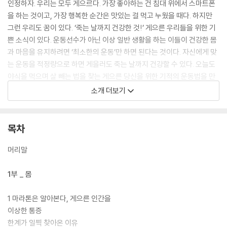
인정하자. 우리는 모두 게으르다. 가장 좋아하는 건 침대 위에서 스마트폰
을 하는 것이고, 가장 행복한 순간은 맛있는 걸 먹고 누웠을 때다. 하지만
그런 우리도 꿈이 있다. ‘죽는 날까지 건강한 것!’ 게으른 우리들을 위한 기
쁜 소식이 있다. 운동선수가 아닌 이상 일반 생활을 하는 이들이 건강한 몸
과 마음을 유지하려면 ‘최소한의 운동’만 하면 된다는 것이다. 자신에게 맞
는 운동을 적정량으로 하면 게을러도 죽는 날까지 건강할 수 있다. 오늘도
야식을 먹으며 살 빼는 법을 찾는 게으른 당신을 위한 기적의 운동법을 만
나보자!
소개 더보기
*《평생 써먹는 기적의 운동 20》을 해야 하는 다섯 가지 이유 *
1. 우주 최강 게으름뱅이도 OK!
목차
: 세상 누구보다 게으른 사람들, 운동은 평생 해본 적 없는 이들을 위해 쉽
고 간단하지만 효과는 최고인 운동만 모았다.
머리말
2. 1일 1동작이면 충분하다!
: 하루에 단 한 동작이라도 꾸준히 하면 최고의 효과를 볼 수 있다.
1부 _ 몸
3. 쉽다고 말하기 민망할 정도로 쉽다!
: 동작 자체도 쉽지만, 운동을 처음 해보는 이들을 위해 동작에 대한 설명이
1 마라톤은 알아본다, 게으른 인간을
상세하게 되어 있다.
이상한 통증
4. 건강해지고 살도 빠진다!
한계가 일찍 찾아온 이유