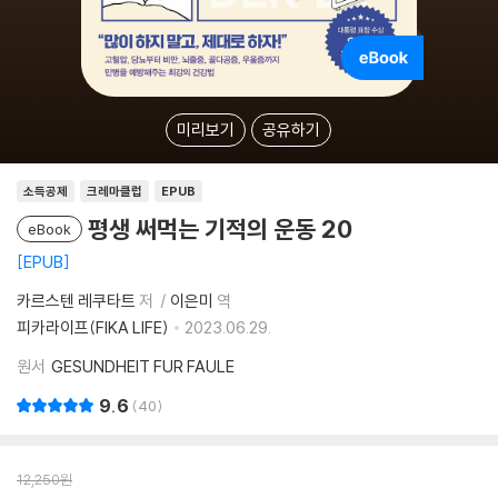
미리보기
공유하기
소득공제
크레마클럽
EPUB
평생 써먹는 기적의 운동 20
eBook
EPUB
카르스텐 레쿠타트
저
이은미
역
피카라이프(FIKA LIFE)
2023.06.29.
원서
GESUNDHEIT FUR FAULE
9.6
40
12,250
원