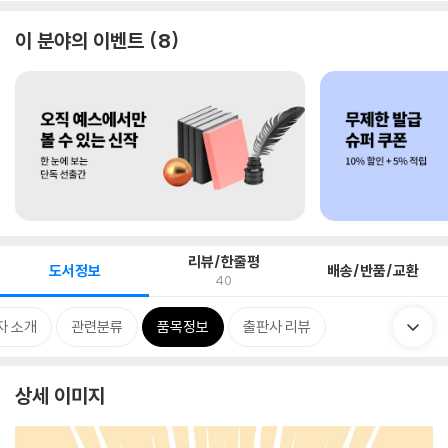
이 분야의 이벤트
8
리뷰/한줄평
도서정보
배송/반품/교환
40
자 소개
관련분류
품목정보
출판사 리뷰
상세 이미지