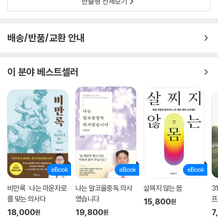
한줄평 전체보기
배송/반품/교환 안내
이 분야 베스트셀러
비만록 : 나는 마운자로
나는 알코올중독 의사
살찌지 않는 몸
3
를 맞는 의사다
였습니다
프
15,800
원
18,000
19,800
7
원
원