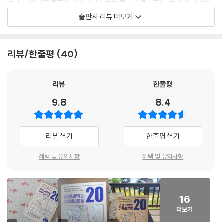
홈트는 드라마 속의 한 장면 그 이상도 이하도 아니다.
지금이란 언제지?
출판사 리뷰 더보기
청소하면서 마음챙김 실천하기
하지만 그런 우리도 꿈이 있다. ‘죽는 날까지 건강한 것’이다. 여기 게으른
7 건포도와 자기만족, 그리고 건강
우리를 위한 기쁜 소식이 있다. 운동선수가 아닌 이상 일반 생활을 하는 사
건포도 속 우주
리뷰/한줄평
40
람들이 건강한 몸과 마음을 유지하려면 ‘최소한의 운동’만 하면 된다는 것
각자의 경험에 따라 달라지는 마음챙김
이다. 이보다 더 기쁜 소식 있을까? 게을러도 괜찮다. 자신에게 맞는 운동
8 마음챙김을 잊지 않는 요령
을 적정량으로만 하면 게을러도 죽는 날까지 건강할 수 있다.
9 앉아서 건강해지는 방법
리뷰
한줄평
10 그냥 그런 것처럼 행동해야 한다
9.8
8.4
“운동 많이 하지 말고, ‘제대로’ 하자!”
목적 없이 방황하는 것이 좋다
게으른 우리에게 안성맞춤인 프리스타일 운동과 부스터 운동
앉아서 명상하기
리뷰 쓰기
한줄평 쓰기
그렇다면 ‘최소한의 운동’이란 건 뭘까? 독일 최고의 가정의학과 전문의이
주
자 스포츠 의학 전문의로 오랫동안 건강 지킴이로 활동해온 저자는 사람마
참고문헌
혜택 및 유의사항
혜택 및 유의사항
다 자신에게 맞는 ‘적정량의 운동’을 하는 것이 ‘최소한의 운동’이라고 말한
다. 흔히 운동은 많이 하는 게 좋다고 알고 있지만, 이는 잘못된 정보다. 저
자는 건강과 심리적 안정은 운동량보다 호르몬과 신진대사에 더 많이 좌우
16
되며, 운동을 너무 과하게 하면 오히려 역효과를 불러일으켜 신체 능력을
더보기
감소시키고, 장기적으로는 신체에 여러 문제를 초래할 수도 있다고 조언한