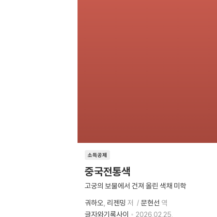
소득공제
중국전통색
고궁의 보물에서 건져 올린 색채 미학
궈하오
리젠밍
저
문현선
역
글자와기록사이
2026.02.25.