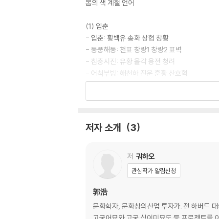
봄의 색 계절 언어
· 한국어판을 향한 집요한 노력, ‘색채’의 가치
(1) 입춘
이번 한국어판 출간은 원저가 지닌 방대한 인문학
- 입춘: 황백유 송화 상협 창황
하여 원전 번역과 검수 과정을 거쳤으며, 한국과
- 동풍해동: 천표 창랑1 창랑2 표벽
- 칩충시진: 유황 율각 용전 청려
단순히 언어를 옮기는 데 그치지 않고, 낯선 중
- 어척부빙: 해천하 진운 훈황 산호혁
과 뜻을 병기하고 한국식 한자(번체)로 정비한 과
문체로 재탄생시킨 이 과정은, 독자들에게 가장 
(2) 우수
- 우수: 영영 수홍 소매 자경병풍
- 달제어: 가회 황애 노승의 현천
저자 소개
3
- 후안북: 황하유리 고금 온불 자구
- 초목맹동: 구벽 춘진 벽산 청청
저
궈하오
(3) 경칩
관심작가 알림신청
- 경칩: 적제 주초 천패 순성
- 도시화: 도요 양비 장춘 아비
郭浩
- 창경명: 황율류 치자 황불로 자황
문화학자, 문화창의산업 투자가. 전 하버드 
- 응화위구: 청란 숭람 청대 감접
고궁어묘와 고궁 십이미묘도 등 프로젝트를 