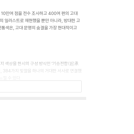
 10만여 점을 전수 조사하고 400여 편의 고대
각의 일러스트로 재현했을 뿐만 아니라, 방대한 고
 전통색은, 고대 문명의 숨결을 가장 현대적이고
가지 색상을 한시의 구성 방식인 ‘기승전합(起承
써, 384가지 빛깔을 하나의 거대한 서사로 연결했
낄 수 있다.
 염색 기록부터 당대의 서정과 통치 철학에 이르
색채가 품은 역사적 서사와 마주하며, 그들이 세
어, 옛사람들의 삶의 궤적을 오늘날의 맥락에서