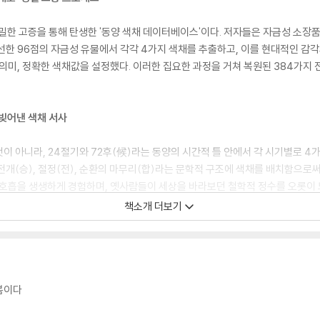
치밀한 고증을 통해 탄생한 '동양 색채 데이터베이스'이다. 저자들은 자금성 소장품
선한 96점의 자금성 유물에서 각각 4가지 색채를 추출하고, 이를 현대적인 감
 의미, 정확한 색채값을 설정했다. 이러한 집요한 과정을 거쳐 복원된 384가지
 빚어낸 색채 서사
이 아니라, 24절기와 72후(候)라는 동양의 시간적 틀 안에서 각 시기별로 4
 전개(승), 절정(전), 순환의 마무리(합)라는 문학적 구조에 색채를 배치함으로
 호흡을 생생하게 경험하며, 옛사람들이 세상을 바라보던 철학적 정수를 오롯이 느
책소개 더보기
 삶과 마주하다
기록을 넘어 옛사람들의 삶을 투영한 인문학적 결정체다. 각 색채 용어에는 궁중의
의 예리한 감수성과 깊은 사유가 녹아있다. 독자들은 책장을 넘기는 동안 특정 
이처럼 정교하게 복원된 전통의 빛깔은 현대의 우리에게 단순한 시각적 향유를 넘
 봄이다
선사할 것이다.