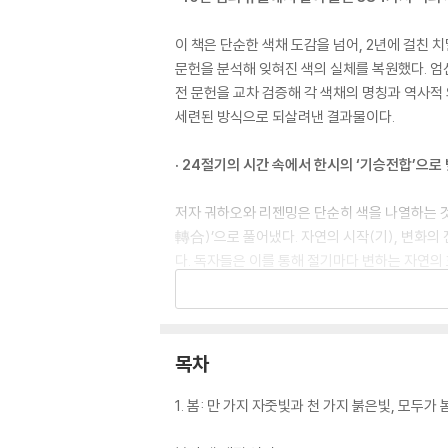
이 책은 단순한 색채 도감을 넘어, 2년에 걸친 
문헌을 분석해 잊혀진 색의 실체를 복원했다. 엄
전 문헌을 교차 검증해 각 색채의 명칭과 역사적
세련된 방식으로 되살려낸 결과물이다.
· 24절기의 시간 속에서 한시의 ‘기승전합’으로
저자 궈하오와 리젠밍은 단순히 색을 나열하는 것
轉合)’으로 풀어냈다. 자연의 시작(기), 변화의
다. 독자들은 이를 통해 절기마다 변하는 자연의
· 시각을 넘어 인문학적 감수성으로, 옛사람들의
이 책에 담긴 384가지의 빛깔은 단순한 색의 
목차
기까지, 자연을 관찰하고 삶을 기록했던 고대인들
상을 바라보던 철학적 시선을 공유하게 된다. 
1. 봄: 만 가지 자줏빛과 천 가지 붉은빛, 모두가
재발견하게 하는 깊이 있는 동양 미학의 정수를 