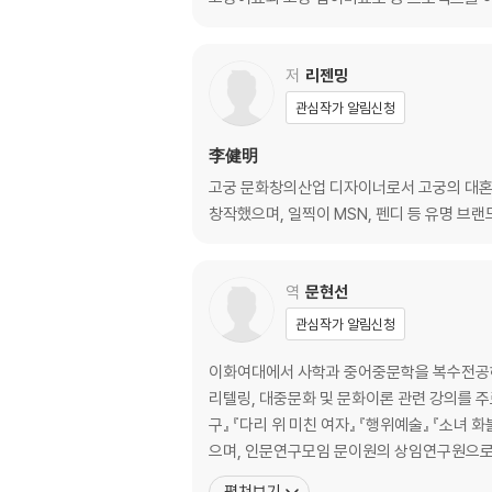
(4) 춘분
- 춘분: 교옥 길량 소분 상지
저
리젠밍
- 현조지: 하약 자마김 단색 자라
관심작가 알림신청
- 뇌내발성: 황단 낙신주 단확 수화주
- 시전: 청명 청확 청왜 기린
李健明
고궁 문화창의산업 디자이너로서 고궁의 대혼
(5) 청명
창작했으며, 일찍이 MSN, 펜디 등 유명 브
- 청명: 자포 정자 제자 응야자
- 동시화: 동표 춘벽 집대상 태고
- 전서화위가: 향로자연 자적 불자면 삼공자
역
문현선
- 홍시현: 랑간자 홍척촉 위홍 위자
관심작가 알림신청
(6) 곡우
이화여대에서 사학과 중어중문학을 복수전공하
- 곡우: 창용 자박한 자막 자거
리텔링, 대중문화 및 문화이론 관련 강의를 주로
- 평시생: 창가 정무록 취미 취규
구』 『다리 위 미친 여자』 『행위예술』 『소
- 명구불기우: 벽락 뇌람 청작두대 라자대
으며, 인문연구모임 문이원의 상임연구원으로
- 대승강우상: 노갈 단갈 추치 목동자
펼쳐보기