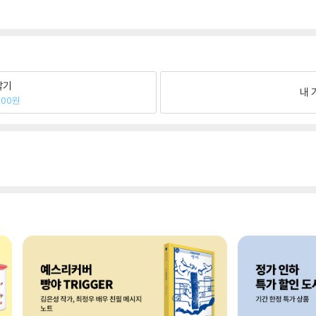
팔기
내 
000원