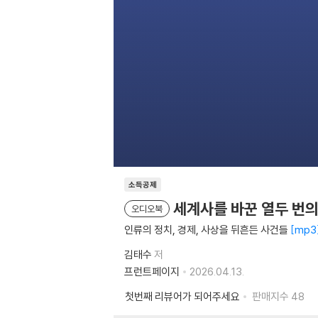
소득공제
세계사를 바꾼 열두 번
오디오북
인류의 정치, 경제, 사상을 뒤흔든 사건들
mp3
김태수
저
프런트페이지
2026.04.13.
첫번째 리뷰어가 되어주세요
판매지수
48