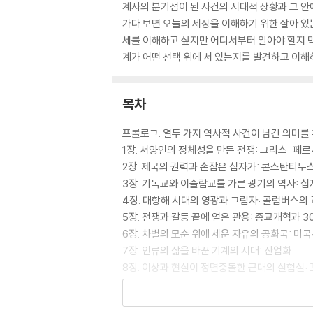
계사의 분기점이 된 사건의 시대적 상황과 그 안
가다 보면 오늘의 세상을 이해하기 위한 살아 있
세를 이해하고 싶지만 어디서부터 알아야 할지 막
계가 어떤 선택 위에 서 있는지를 발견하고 이해
목차
프롤로그. 열두 가지 역사적 사건이 남긴 의미를
1장. 서양인의 정체성을 만든 전쟁: 그리스-페
2장. 제국의 권력과 손잡은 십자가: 콘스탄티누
3장. 기독교와 이슬람교를 가른 광기의 역사: 십
4장. 대항해 시대의 영광과 그림자: 콜럼버스의
5장. 전쟁과 갈등 끝에 얻은 관용: 종교개혁과 3
6장. 차별의 모순 위에 세운 자유의 공화국: 미
7장. 인류의 삶을 바꾼 기계의 시대: 산업화
8장. 이상과 현실이 정면충돌한 근대의 실험실:
9장. 20세기 근원적 재앙의 시작: 1차 세계대전
10장. 전체주의의 악몽으로 치달은 평등의 꿈: