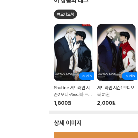
이 상품의 태그
#오디오북
Shutline 셔트라인 시
셔트라인 시즌1 오디오
즌2 오디오드라마 트랙
북 01권
01
1,800
2,000
원
원
상세 이미지