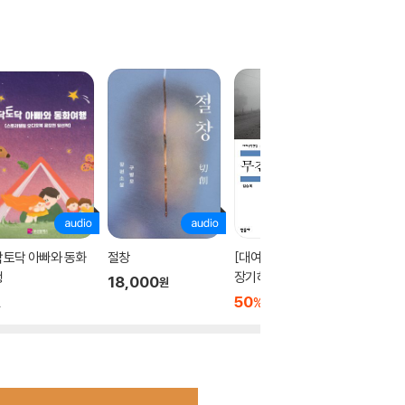
닥토닥 아빠와 동화
절창
[대여] 무진기행 (가수
양손프로
행
장기하 낭독)
조세희의
18,000
원
아올린 
50
2,500
3,300
%
원
원