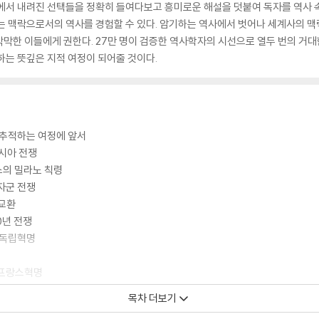
에서 내려진 선택들을 정확히 들여다보고 흥미로운 해설을 덧붙여 독자를 역사 속
는 맥락으로서의 역사를 경험할 수 있다. 암기하는 역사에서 벗어나 세계사의 맥
막한 이들에게 권한다. 27만 명이 검증한 역사학자의 시선으로 열두 번의 거대
하는 뜻깊은 지적 여정이 되어줄 것이다.
 추적하는 여정에 앞서
르시아 전쟁
스의 밀라노 칙령
자군 전쟁
 교환
0년 전쟁
국독립혁명
 프랑스혁명
목차 더보기
 러시아혁명