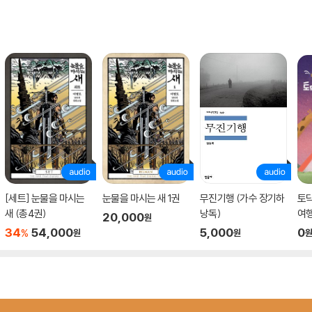
[세트] 눈물을 마시는
눈물을 마시는 새 1권
무진기행 (가수 장기하
토
새 (총4권)
낭독)
여
20,000
원
34
54,000
5,000
0
%
원
원