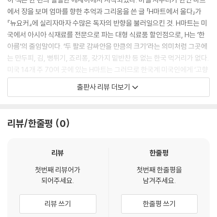
에서 장을 보며 엄마를 향한 추억과 그리움을 쓴 글 「H마트에서 울다」가
『뉴요커』에 실리자마자 수많은 독자의 반향을 불러일으킨 것. H마트는 미
국에서 아시아 식재료를 전문으로 파는 대형 식료품 할인점으로, H는 ‘한
아름’의 줄임말이다. ‘두 팔로 감싸안을 만큼의 크기’라는 의미처럼 그곳에
는 만두피, 김, 뻥튀기, 죠리퐁, 갖가지 밑반찬 등 없는 한국 먹거리가 없다.
미국 14개 주 70여 곳에 있는 H마트는 그러므로 한국계 미국인에게 ‘고향
의 맛’을 찾게 해주는 보물창고와도 같다. 2층 식당가에는 뚝배기에 찌개가
출판사 리뷰 더보기
담겨 나오고 떡볶이를 파는 한국 음식 전문점과 탕수육, 짬뽕, 볶음밥과 짜
장면을 파는 한국식 중국 음식점이 있다. 사람들은 저마다의 추억과 사연
을 안고 이곳을 찾는다.
리뷰/한줄평
0
엄마를 잃고 찾아간 그곳에서, 자우너는 딸과 함께 해물짬뽕을 먹는 할머
니를 보고 울컥한다. H마트에서, 엄마는 어디에나 있다. 비빔밥에 고추장
리뷰
한줄평
많이 넣지 말라던 엄마의 잔소리도, 달콤한 짱구 과자를 손가락에 끼고 흔
첫번째 리뷰어가
첫번째 한줄평을
들던 엄마의 모습도, 엄마와 내가 조금씩 베어물던 동그란 뻥튀기의 추억
되어주세요.
남겨주세요.
도 이곳에선 생생하기만 하다. 그렇게 H마트에서 자우너는 엄마가 미각에
강렬하게 새긴 맛을 되찾으며 위안을 얻고 회복해나간다.
리뷰 쓰기
한줄평 쓰기