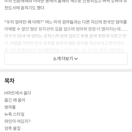
수의 언론매체와 아마존 등에서 올해의 책으로 선정되었고 버락 오바마 추
천도서에 꼽히기도 했다.
“우리 엄마만 왜 이래?” 여느 미국 엄마들과는 다른 자신의 한국인 엄마를
이해할 수 없던 딸은 뮤지션의 길을 걸으며 엄마와 점점 더 멀어지는데……
작가가 25세 때 엄마는 급작스레 암에 걸리고 투병 끝에 죽음에 이르고 만
다. 어렸을 적부터 한국 문화를 접하게 해준 엄마를 떠나보내고 한국인으
로서의 정체성마저 희미해져감을 느끼던 어느 날, 작가는 한인 마트에서
식재료를 사서 직접 요리해 먹다 엄마와의 생생한 추억을 되찾는데, 『H마
소개 더보기
트에서 울다』는 그로부터 얻은 위안과 자신만의 고유한 정체성에 대해 담
담하게 적어나간 섬세하고 감동적인 에세이다.
목차
H마트에서 울다
울긴 왜 울어
쌍꺼풀
뉴욕 스타일
와인이 어딨지?
암흑 물질