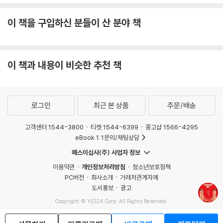
상실과 회복, 그리고 사랑의 노래
이 책을 구입하신 분들이 산 분야 책
작가는 어릴 적에 엄마가 2년에 한 번씩 자신을 데리고 간 한국으로 신혼여
행을 떠나, 마치 엄마가 자신에게 한국 문화에 대해 알려준 것처럼 남편을
데리고 한국을 경험한다. 생일날 이모가 끓여준 미역국을 먹고, 엄마와 못
이 책과 내용이 비슷한 추천 책
다 한 추억을 친척들과 공유하며 슬픔을 받아들이고 그로부터 회복하며 점
차 자신의 정체성을 확립해나간다.
로그인
최근 본 상품
주문/배송
이 책은 한 예술가의 성장담으로 읽기에도 모자람이 없다. 이 책을 번역한
정혜윤 번역가는 “자우너는 음악과 처음 사랑에 빠진 풋풋한 시절을 생생
고객센터 1544-3800
티켓 1544-6399
중고샵 1566-4295
하게 기록한다. 수많은 젊은 예술가가 겪는 시련, 이를테면 부모의 극심한
eBook 1:1문의/채팅상담
반대, 생활고, 기약 없는 미래로 불안에 떨던 경험도 솔직하게 들려준다. 미
예스이십사(주) 사업자 정보
국이란 나라에서 아시아계 혼혈인 여성 예술가라는 겹겹의 소수자로 살아
가면서 맞닥뜨린 또다른 종류의 좌절과 혼란에 대해서도”라고 평한다. 자
이용약관
개인정보처리방침
청소년보호정책
PC버전
회사소개
거래처관계자께
우너가 이끄는 밴드 재패니즈 브렉퍼스트는 2021 그래미 시상식에서 ‘베
도서홍보
광고
스트 뉴 아티스트’ 부문과 ‘베스트 얼터너티브 앨범’ 부문 후보에 올랐다.
Copyright © YES24 Corp. All Rights Reserved.
MATOM4