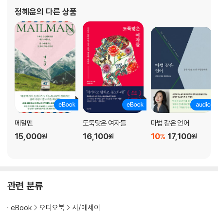
정혜윤
의 다른 상품
메일맨
도둑맞은 여자들
마법 같은 언어
15,000
16,100
10
17,100
%
원
원
원
관련 분류
eBook
오디오북
시/에세이