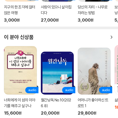
지구의 한 조각에 걸터
사랑이 있으니 살아집
당신의 자리 - 나무로
보
이제 엄마를 겨우 이해할 것 같은데…
앉은 여행
디다
자라는 방법
낭
덜컥 찾아온 엄마의 암 투병
3,000
27,000
3,000
5
원
원
원
운명은 이해하기 힘들다. 작가가 비로소 엄마를 이해하기 시작한 스물다섯
살에, 엄마도 조금씩 예술가의 길을 걷는 딸을 응원하기 시작하던 그때, 건
이 분야 신상품
강하던 엄마에게 암 진단이 내려진다. 작가는 절박한 마음에 무슨 일이라
도 하겠다는 심정으로 매일같이 엄마가 복용하는 약과 먹은 음식을 기록하
고, 머리숱도 거의 사라지고 몸집도 줄어든 엄마에게 한국 음식을 해주려
한다. 살아생전 엄마를 기쁘게 해주고 싶어서 사랑하던 남자친구와 결혼식
도 올리기로 한다. 엄마는 딸의 결혼식을 보려는 듯 기적적으로 그 순간까
지 버텨준다.
하지만 운명을 피할 순 없었다. 다만 엄마가 해주던 음식의 기억만은 생생
히 남았다. 이제 엄마는 없지만 자우너는 인터넷과 유튜브를 찾아보며 된
장찌개, 잣죽, 김치를 직접 만들어 먹는다. 엄마의 한국 음식을 통해 엄마를
너희에게 이 섬의 이야
월간낭독 No.10(202
어머니가 좋아하신 트
삶
향한 그리움을 달래며 회복해간다.
기를 해주고 싶구나
6. 8)
로트 1
1
15,600
20,000
29,800
원
원
원