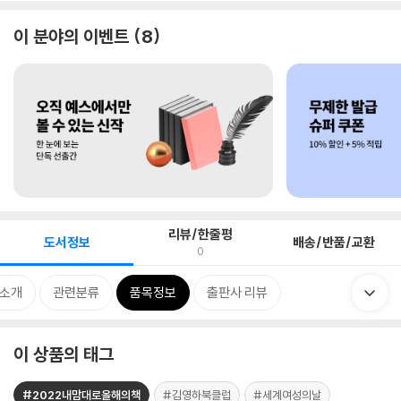
이 분야의 이벤트
8
리뷰/한줄평
도서정보
배송/반품/교환
0
 소개
관련분류
품목정보
출판사 리뷰
이 상품의 태그
#2022내맘대로올해의책
#김영하북클럽
#세계여성의날