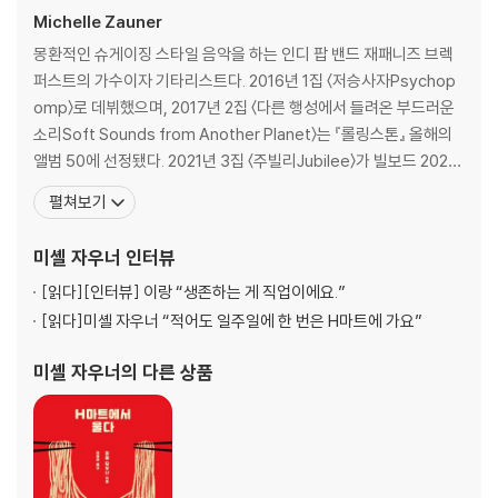
Michelle Zauner
몽환적인 슈게이징 스타일 음악을 하는 인디 팝 밴드 재패니즈 브렉
퍼스트의 가수이자 기타리스트다. 2016년 1집 〈저승사자Psychop
omp〉로 데뷔했으며, 2017년 2집 〈다른 행성에서 들려온 부드러운
소리Soft Sounds from Another Planet〉는 『롤링스톤』 올해의
앨범 50에 선정됐다. 2021년 3집 〈주빌리Jubilee〉가 빌보드 2021
상반기 최고 앨범 50에 선정되며 전 세계 주요 음원 차트에서 상위권
펼쳐보기
에 올랐다. 북미, 유럽, 아시아 등 전 세계를 돌아다니며 활발히 투어
공연을 하고 있다. 재패니즈 브렉퍼스트는 그래미 어워드 후보에 두
미셸 자우너
인터뷰
번 올랐으
[읽다]
[인터뷰] 이랑 “생존하는 게 직업이에요.”
[읽다]
미셸 자우너 “적어도 일주일에 한 번은 H마트에 가요”
미셸 자우너
의 다른 상품