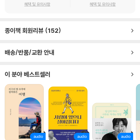
혜택 및 유의사항
혜택 및 유의사항
지독한 잔소리꾼인 엄마가 사랑을 전하는 방법
누구보다 애틋한 모녀였지만 깊은 사랑은 때론 애증이 된다. 한 살짜리 아
종이책 회원리뷰
152
기를 데리고 한국인이라곤 찾을 수 없던 미국 오리건주 유진으로 이민 온
엄마는 딸을 엄하게 키운다. 어린 자우너가 보기에 미국인 엄마들은 자식
에게 스스로 결정할 자유를 주고 자존감을 지켜주기 위해 애쓰는 듯했지
배송/반품/교환 안내
만, 자신의 엄마는 그런 것과는 거리가 멀었다. 그저 딸을 최상의 버전으로
만드는 데 잔소리를 아끼지 않을 뿐이었다. 딸의 외모, 화장, 옷차림, 공부
등 사사건건 간섭을 하는 엄마. 다치기라도 하면 엄마는 불같이 화를 내며
이 분야 베스트셀러
흉터 걱정부터 했다. 꺼이꺼이 흐느끼는 자신을 위로해주기는커녕 “울긴
왜 울어. 네 엄마가 죽은 것도 아닌데”라며 다그쳤다. 자우너는 엄마의 그
런 엄하고 매정한 말들이 도통 이해되지 않았다.
하지만 엄마는 말 대신 음식으로 사랑을 보여주었다. 생일날에는 미역국을
끓여주고, 테라스에서 뜨거운 철판 위에 두툼한 삼겹살을 굽고 삼겹살 쌈
을 만들어주었다. 자우너가 간장게장을 쪽쪽 빨아먹거나 산낙지를 초고추
장에 푹 찍어 입에 넣을 때면 엄마는 감탄했다. “넌 진짜 한국 사람이야.”