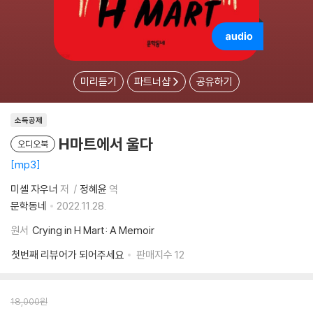
미리듣기
파트너샵
공유하기
소득공제
H마트에서 울다
오디오북
mp3
미셸 자우너
저
정혜윤
역
문학동네
2022.11.28.
원서
Crying in H Mart: A Memoir
첫번째 리뷰어가 되어주세요
판매지수
12
18,000
원