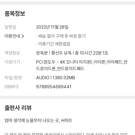
품목정보
발행일
2022년 11월 28일
이용안내
배송 없이 구매 후 바로 듣기
이용기간 제한없음
재생정보
완독본 | 황선우 낭독 | 총 10시간 22분 1초
지원기기
PC(윈도우 - 4K 모니터 미지원),아이폰,아이패드,안
드로이드폰,안드로이드패드
파일/용량
AUDIO | 1380.02MB
ISBN13
9788954689441
출판사 리뷰
엄마 생각에 눈물부터 나오는 곳, H마트
이 책은 한 편의 절절한 에세이에서 시작되었다. 미셸 자우너가 한인 마트