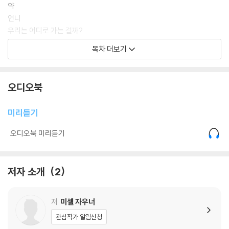
약
언니
우리는 어디로 가는 걸까?
살아가기와 죽어가기
목차 더보기
당신이란 사람에게 황겁할 정도로 도저하지 않은 점이 대체 무엇이겠습니
까!
법과 질서
오디오북
묵직한 손
사랑스러운
미리듣기
내 사랑은 계속될 거예요
잣죽
오디오북 미리듣기
작은 도끼
망치 여사와 나
김치냉장고
저자 소개
2
커피 한 잔
저
미셸 자우너
감사의 말
옮긴이의 말
관심작가 알림신청