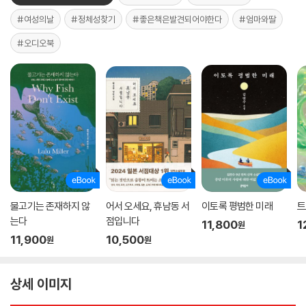
#여성의날
#정체성찾기
#좋은책은발견되어야한다
#엄마와딸
#오디오북
물고기는 존재하지 않
어서 오세요, 휴남동 서
이토록 평범한 미래
트
는다
점입니다
11,800
1
원
11,900
10,500
원
원
상세 이미지