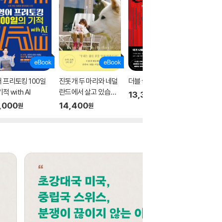
 프리토킹 100일
진돗개 두 마리와 네덜
더블 클릭
디 앤서 
적 with AI
란드에서 살고 있습니
13,300
12,00
원
다
,000
14,400
원
원