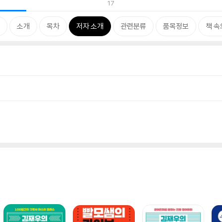
17
소개
목차
저자 소개
관련분류
품목정보
책 속