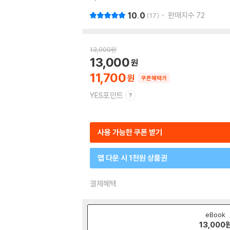
10.0
판매지수
72
17
13,000
원
13,000
11,700
쿠폰혜택가
YES포인트
사용 가능한 쿠폰 받기
앱 다운 시 1천원 상품권
결제혜택
eBook
13,000