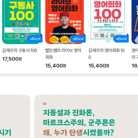
김재우의 구동사 100
빨모쌤의 라이브 영어
김재우의 영어회화 10
영어
회화
0
의 기
17,500
원
15,400
15,400
16
원
원