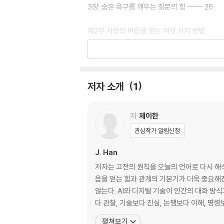
3장. 숨은 욕구를 깨우는 질문의 힘 ----- 26
제2부 사람의 마음을 얻는 여섯 가지 방법
4장. 말재주보다 온전한 존재감에 집중하라 ----
5장. 짧은 텍스트일수록 따뜻한 온도를 부여하라 -
6장. 이름보다 그 뒤의 사연을 기억하라 ----- 5
7장. 경청은 상대의 감정을 안전하게 받아주는 일이
저자 소개
1
8장. 취향보다 그 사람에게 중요한 의미를 물어라 -
9장. 존중은 마음이 아니라 행동으로 증명된다 ---
저
제이한
제3부 반발 없이 상대를 설득하는 열두 가지 원
관심작가 알림신청
10장. 논쟁에서 이기려 할수록 설득에서는 멀어진다
11장. 반박하기 전 상대의 말을 먼저 요약하라 ----
J. Han
12장. 실수를 빠르게 인정할수록 신뢰의 속도는 빨라
저자는 고전의 원칙을 오늘의 언어로 다시 해
13장. 우호적인 첫마디가 어려운 대화의 문을 연다 -
음을 얻는 힘과 관계의 기본기가 더욱 중요
14장. 큰 합의를 만드는 것은 작은 긍정의 축적이다 
않는다. AI와 디지털 기술이 인간의 대화 방
15장. 표면의 말보다 핵심 욕구에 응답하라 -----
다 관찰, 기술보다 진심, 논쟁보다 이해, 명
16장. 정답을 강요하기보다 스스로 찾을 여지를 남겨
펼쳐보기
17장. 부탁이 강요가 되지 않도록 선택권을 넘겨라 -