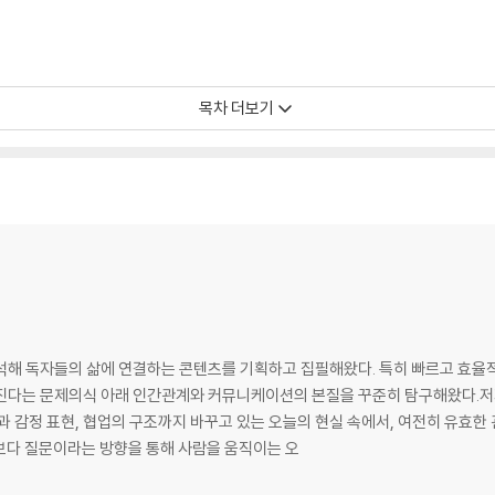
- 38
목차 더보기
---- 47
7
다 ----- 65
---- 74
-- 83
칙
 ----- 95
- 105
진다 ----- 114
석해 독자들의 삶에 연결하는 콘텐츠를 기획하고 집필해왔다. 특히 빠르고 효율적
---- 123
해진다는 문제의식 아래 인간관계와 커뮤니케이션의 본질을 꾸준히 탐구해왔다.저
----- 133
식과 감정 표현, 협업의 구조까지 바꾸고 있는 오늘의 현실 속에서, 여전히 유효한
 143
령보다 질문이라는 방향을 통해 사람을 움직이는 오
라 ----- 153
---- 162