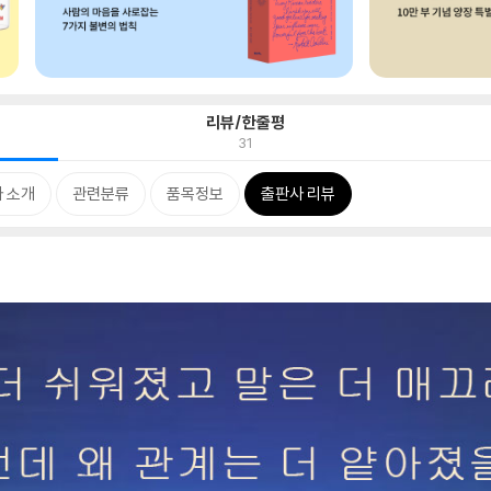
리뷰/한줄평
31
 소개
관련분류
품목정보
출판사 리뷰