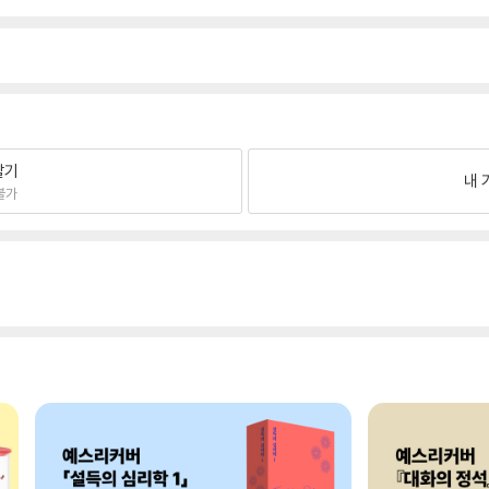
팔기
내 
불가