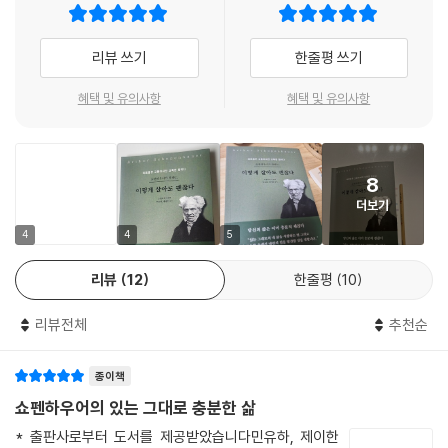
의 철학은 나이 듦에 대한 새로운 시선을 제공한다. 마지막 4장에서는 ‘예
민한 사람을 위한 삶의 기술’을 다룬다. 섬세함을 단점이 아닌 장점으로 바
리뷰 쓰기
한줄평 쓰기
꾸고, 타인과의 경계를 지키며 감정적 소모 없이 살아가는 법을 이야기한
다. 감정을 억누르지 않고, 자기 자신과 화해하며 살아가는 일의 소중함을
혜택 및 유의사항
혜택 및 유의사항
일깨운다.
이 책은 철학이 어렵고 먼 이야기가 아니라, 지금 여기서 삶을 단단하게 만
8
들어주는 실질적 도구가 될 수 있음을 보여준다. 각 장마다 “쇼펜하우어에
더보기
게 배우는 삶의 자세”라는 정리 항목을 덧붙여, 철학적 통찰을 독자의 일상
속 실천으로 이어지게 돕는다. 지금 이대로 살아도 괜찮다고 말해주는 철
4
4
5
학, 더 많은 것을 이루지 않아도, 지금의 나로 충분하다고 인정해주는 철학
리뷰
12
한줄평
10
『쇼펜하우어가 말하는 이렇게 살아도 괜찮다』는 당신의 삶을 조금 더 가볍
게, 조금 더 깊게 만들어줄 것이다. 이제는 자기 자신과 싸우지 않고 살아갈
리뷰전체
추천순
시간이다.
종이책
혼자 있어도 괜찮다고 말해주는 철학, 쇼펜하우어에게서 배우다
쇼펜하우어의 있는 그대로 충분한 삶
우리는 살아가며 자주 흔들립니다. 혼자 있는 시간이 불안하게 느껴지고,
* 출판사로부터 도서를 제공받았습니다민유하, 제이한