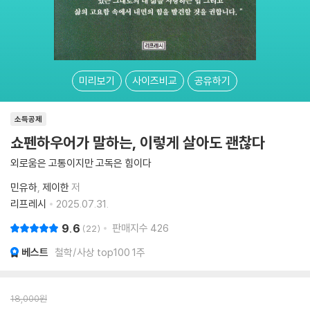
미리보기
사이즈비교
공유하기
소득공제
쇼펜하우어가 말하는, 이렇게 살아도 괜찮다
외로움은 고통이지만 고독은 힘이다
민유하
제이한
저
리프레시
2025.07.31.
9.6
판매지수
426
22
베스트
철학/사상 top100 1주
18,000
원