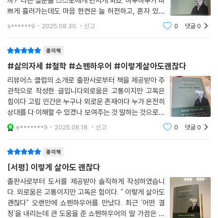
까?”라는 질문을 스스로에게 던지게 되죠. 하루하루가 바
기 신뢰를 세우는 법, 나이 들어 더 깊어지는 삶의 지혜까지. 인생의 각 시
쁘게 흘러가는데도 마음 한켠은 늘 허전하고, 혼자 있는
기와 성향에 따라 우리가 마주하는 질문들에 대해, 쇼펜하우어는 날카로우
시간이 괜히 불편하게 느껴지기도 합니다. 그럴 때 읽으면
s******9
2025.08.30.
신고
0
댓글
0
면서도 따뜻한 통찰로 답을 건넵니다.
좋은 책이 바로 쇼펜하우어의 철학을 담은 이 책이에요.쇼
펜하우어는 고독을 두려움이 아닌 자유로 바라봅
종이책
『쇼펜하우어가 말하는 이렇게 살아도 괜찮다』는 단순한 자기계발서도, 무
거운 철학서도 아닙니다. 그것은 나답게 살아가는 법을 잃어버린 이들을
#삶의자세 #철학 #쇼펜하우어 #이렇게살아도괜찮다
위한 철학적 위로이자 실천 가능한 안내서입니다. 내면의 평온이 흔들릴
리뷰어스 클럽의 소개로 출판사로부터 책을 제공받아 주
때마다 펼쳐보면 좋을 책. 지금 이 순간에도, 혼자 있어도, 여전히 삶은 괜
관적으로 작성한 글입니다외로움은 고통이지만 고독은
찮다고 말해주는 책입니다. 이제는 더 이상 비교하거나 증명하지 않아도
힘이다 고립 인간은 누구나 외로운 존재이다 누가 온전히
됩니다. 있는 그대로의 나로도, 우리는 충분히 괜찮으니까요.
상대를 다 이해할 수 있겠나 보여주는 것 말하는 것으로도
상대를 다 알 수가 없는데 근본적으로 외로운 존재인 인간
e*******9
2025.08.18.
신고
0
댓글
0
의 외로움 그 조차도 고통이지만 고독은 힘이라고 한다 쇼
펜하우어 칸트의 사상을 비판적으로 받아들
종이책
[서평] 이렇게 살아도 괜찮다
출판사로부터 도서를 제공받아 솔직하게 작성하였습니
다. 외로움은 고통이지만 고독은 힘이다. " 이렇게 살아도
괜찮다" 오랜만에 쇼펜하우어를 만났다. 최근 '어떤 결
정'을 내리는데 큰 도움을 준 쇼펜하우어의 말 가끔은 책