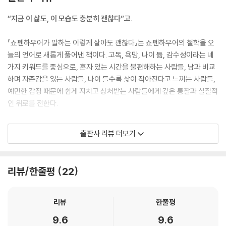
끼게 한다는 것이다. 우리는 ‘이것만 있으면 괜찮을 텐데’라는 생각에 사로
잡혀 현재를 희생하고 항상 어딘가 부족한 상태로 자신을 바라보게 된다.
“지금 이 삶도, 이 모습도 충분히 괜찮다”고.
그러다 보면 아무리 많은 것을 이루고 가져도 만족할 수 없다. 이미 가진 것
은 당연해지고 가지지 못한 것만 눈에 들어온다.
『쇼펜하우어가 말하는 이렇게 살아도 괜찮다』는 쇼펜하우어의 철학을 오
--- p.73
늘의 언어로 새롭게 풀어낸 책이다. 고독, 욕망, 나이 듦, 감수성이라는 네
가지 키워드를 중심으로, 혼자 있는 시간을 불편해하는 사람들, 남과 비교
“우리는 삶이 지나간 후에야 그것이 무엇이었는지 이해한다.”
하며 자존감을 잃는 사람들, 나이 들수록 삶이 작아진다고 느끼는 사람들,
가장 먼저 달라지는 건 관계에 대한 감각이다. 예전엔 얼마나 많은 사람과
예민한 감정 때문에 쉽게 지치고 상처받는 사람들에게 깊은 통찰과 실질적
알고 지내는지가 중요했다면 지금은 마음이 편한 단 한 사람이 더 귀하다.
인 위로를 전한다.
말이 통하고, 나를 평가하지 않고, 같이 있는 것만으로 편안한 사람. 그런
사람 한 명이 인생의 중심이 된다. 화려한 인맥은 삶을 반짝이게 만들 수는
1장에서는 ‘혼자 있는 시간’을 주제로 고독과 외로움의 차이를 짚으며, 혼
출판사 리뷰 더보기
있어도 지탱해주지는 못한다는 걸 몸으로 배우게 된다.
자 있어야만 비로소 만날 수 있는 진짜 자기 자신에 대해 말한다. 단절이 아
--- p.116
닌 회복의 시간으로서의 고독을 이해하게 될 때, 우리는 비로소 내면의 평
온을 회복할 수 있다. 2장에서는 ‘적당히 사는 지혜’를 다룬다. 끊임없이 무
리뷰/한줄평
22
엇인가를 이루려 애쓰는 삶의 고단함, 타인의 시선에 갇힌 불안한 일상에
서 벗어나기 위해 쇼펜하우어는 욕망을 내려놓고 만족을 아는 삶의 기술을
제안한다. 3장은 ‘인생 후반전의 지혜’에 주목한다. 젊음의 집착에서 벗어
리뷰
한줄평
나 나이 듦의 깊이와 품위를 배우는 것, 인생의 두 번째 기회를 설계하는 방
9.6
9.6
법, 후배 세대와 소통하며 삶을 의미 있게 마무리하는 법까지, 쇼펜하우어