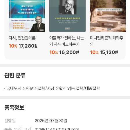
* 쇼펜하우어에게 배우는 삶의 자세
4부 | 삶의 지혜를 나누는 법 - 149
경험을 지혜로 바꾸는 기술 / 후배 세대와 소통하는 법 / 인생 후반을 의미
있게 살아가는 법 / 나이를 지혜와 품위로 채우는 법
* 쇼펜하우어에게 배우는 삶의 자세
다시, 인간관계론
아들러가 말하는, 나는
미니멀리즘적 쾌락주
왜 자꾸 비교하는가
의
10
17,280
%
4장 | 예민한 사람을 위한 삶의 기술
원
10
16,200
10
15,120
%
%
원
원
섬세한 사람이 행복하게 살아가는 법 - 163
1부 | 예민함이 고통이 되는 이유 - 165
예민한 사람이 세상을 힘들게 느끼는 이유 / 섬세한 감각이 삶에 미치는 영
관련 분류
향 / 예민함을 부정하지 말고 이해하기 / 민감한 감정을 있는 그대로 인정
하기
국내도서
인문
철학/사상
쉽게 읽는 철학/대중철학
* 쇼펜하우어에게 배우는 삶의 자세
2부 | 예민함을 장점으로 바꾸는 기술 - 177
품목정보
감수성으로 세상을 풍부하게 느끼는 법 / 섬세함을 창조성으로 승화시키
기 / 예민함을 자기 성장의 기회로 활용하기 / 민감한 성향을 자신만의 무
발행일
2025년 07월 31일
기로 만들기
쪽수, 무게, 크기
212쪽 | 140*210*20mm
* 쇼펜하우어에게 배우는 삶의 자세