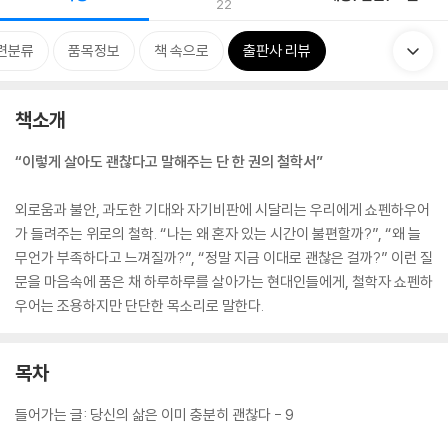
22
련분류
품목정보
책 속으로
출판사 리뷰
책소개
“이렇게 살아도 괜찮다고 말해주는 단 한 권의 철학서”
외로움과 불안, 과도한 기대와 자기비판에 시달리는 우리에게 쇼펜하우어
가 들려주는 위로의 철학. “나는 왜 혼자 있는 시간이 불편할까?”, “왜 늘
무언가 부족하다고 느껴질까?”, “정말 지금 이대로 괜찮은 걸까?” 이런 질
문을 마음속에 품은 채 하루하루를 살아가는 현대인들에게, 철학자 쇼펜하
우어는 조용하지만 단단한 목소리로 말한다.
목차
들어가는 글: 당신의 삶은 이미 충분히 괜찮다 - 9