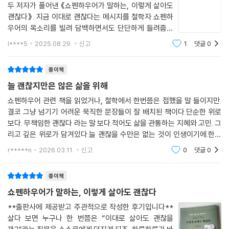
타인의 시선에 민감하게 반응하며, 끝없이 무언가를 이루어야만 한다는 압
두 저자가 풀어낸 《쇼펜하우어가 말하는, 이렇게 살아도
박 속에 자신을 잃어갑니다. 세상은 끊임없이 더 나은 모습, 더 많은 성취,
괜찮다》. 지금 이대로 괜찮다는 메시지를 철학자 쇼펜하
더 완벽한 관계를 요구하지만, 정작 그런 삶의 끝자락에는 지친 마음과 고
우어의 목소리를 빌려 담백하면서도 단단하게 들려줍니
요한 공허함만이 남습니다. 그때 쇼펜하우어는 조용히 우리에게 말을 건넵
다.쇼펜하우어의 난해한 문장을 오늘의 언어로 치환하면
l****5
2025.08.29.
신고
1
댓글
0
서 현대인이 직면한 네 가지 주제인 고독, 욕망, 나이 듦,
니다. "지금 이대로도 괜찮다"고. 『쇼펜하우어가 말하는 이렇게 살아도 괜
예민함을 다룹니다. 외로움에 시달리고, 끝없이
찮다』는 고전 철학자 쇼펜하우어의 사유를 현대인의 언어로 풀어낸 철학
종이책
에세이입니다. 특히 불안하고 복잡한 시대를 살아가는 우리에게 "혼자 있
늘 괜찮지만은 않은 삶을 위해
는 법", "적당히 사는 지혜", "나이 듦의 의미", "예민함과 공존하는 삶"이라
는 네 개의 주제를 통해 삶의 균형과 내면의 평화를 회복하는 방법을 안내
쇼펜하우어 관련 책을 읽었거나, 철학에서 한번쯤은 접했을 말 들이지만.
결코 그냥 넘기기 어려운 묵직한 문장들이 잘 배치된 책이다.단순한 위로
합니다.
보다. 무책임한 괜찮다 라는 말 보다.적어도 삶을 관통하는 지혜와 고민. 그
리고 깊은 위로가 담겨있다.늘 괜찮을 수만은 없는 것이 인생이기에.한번
이 책은 단지 철학을 소개하는 데 그치지 않습니다. 혼자만의 시간에서 오
쯤 쇼펜하우어의 말과 태도를 꼭 되새겨볼 필요가 있따.
는 고요함이 어떻게 삶의 방향을 정비하게 하고, 외로움과 고독의 차이를
r*****n
2026.03.11.
신고
0
댓글
0
깨닫게 하며, 타인의 기준에서 벗어나 자기중심을 회복하게 만드는지 구체
적으로 보여줍니다. 쇼펜하우어는 고독을 ‘자기 자신과의 친밀한 연결’이
종이책
라 정의하며, 진정한 행복은 세상의 인정이 아니라, 자기 자신을 이해하고
쇼펜하우어가 말하는, 이렇게 살아도 괜찮다
받아들이는 능력에서 비롯된다고 강조합니다. 또한 이 책은 예민하고 섬세
**출판사에 제공받고 주관적으로 작성한 후기입니다**
한 이들이 어떻게 자기 감각을 부정하지 않고 삶의 장점으로 전환할 수 있
살다 보면 누구나 한 번쯤은 “이대로 살아도 괜찮을
는지를 이야기합니다. 감정의 경계를 설정하는 법, 조용하지만 단단한 자