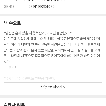
3부 | 상처받지 않고 타인과 공존하기 - 188
ISBN13
9791199234079
타인의 말과 행동에 덜 휘둘리는 법 / 감정의 경계를 설정하는 법 / 타인과
의 관계에서 자기 보호법 / 예민한 사람이 현명하게 거절하는 법
책 속으로
* 쇼펜하우어에게 배우는 삶의 자세
4부 | 쇼펜하우어가 말하는 내면의 평화 - 199
“당신은 혼자 있을 때 행복한가, 아니면 불안한가?”
예민한 사람들이 반드시 가져야 할 마음가짐 / 예술과 자연을 통한 마음의
이 질문에 솔직하게 답하는 순간 우리는 삶을 근본적으로 바꿀 힘을 얻게
평온 찾기 / 감정의 파도를 잠재우는 내적 훈련 / 자기 자신과 화해하며 살
된다. 자신의 내면과 연결된 고독한 시간은 삶을 더욱 단단하고 행복하게
아가는 법
만드는 기반이 된다. 혼자 있는 시간을 두려워하지 말고 삶의 깊이를 더해
* 쇼펜하우어에게 배우는 삶의 자세
주는 ‘나만의 시간’으로 적극적으로 받아들여야 하는 이유가 바로 여기에
에필로그: 있는 그대로의 나로 살아간다는 것 - 209
있다.
--- p.20
“욕망이 클수록 불행도 그만큼 커진다.
이 단순한 문장에는 삶의 중요한 진실이 담겨 있다. 욕망은 충족되지 않으
책 속으로 더보기
면 괴롭고 충족되더라도 금세 더 큰 욕망을 부른다. 결국 욕망의 크기만큼
불만도 늘어난다. 지나친 욕망은 두 가지 문제를 일으킨다. 하나는 지금 이
순간을 부정하게 만든다는 것, 다른 하나는 삶 전체를 ‘결핍’의 연속으로 느
출판사 리뷰