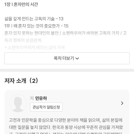
1장 | 혼자만의 시간
삶을 깊게 만드는 고독의 기술 - 13
1부 | 왜 혼자 있는 것이 중요한가 - 15
혼자 있지 못하는 현대인의 불안 / 쇼펜하우어가 바라본 고독의 가치 / 고
독과 행복의 상관관계
* 쇼펜하우어에게 배우는 삶의 자세
2부 | 혼자일 때 비로소 보이는 것들 - 23
목차 더보기
고독을 두려워하는 이유 / 혼자 있을 때 발견하는 진짜 나의 모습 / 자기 성
찰을 위한 혼자의 기술 / 고독이 주는 창조적 영감 / 혼자만의 공간을 만드
는 법
저자 소개
2
* 쇼펜하우어에게 배우는 삶의 자세
3부 | 고독과 외로움, 그 미묘한 차이 - 35
외로움은 고통이지만 고독은 힘이다 / 외로움을 극복하는 고독 활용법 /
저
민유하
외로움을 긍정적으로 바꾸는 방법 / 고독을 통해 얻는 정신적 자유
관심작가 알림신청
* 쇼펜하우어에게 배우는 삶의 자세
4부 | 고독과 연결의 균형 잡기 - 46
고전과 인문학을 중심으로 다양한 분야의 책을 읽으며, 삶의 본질에
고독 속에서도 타인과 연결될 수 있을까 / 내면의 중심을 지키며 타인과 연
대한 질문을 놓지 않았다. 한국과 동양 사상에 꾸준히 관심을 가져왔
결되는 법 / 혼자 있는 시간과 사회적 삶의 균형 찾기 / 내 중심을 유지하며