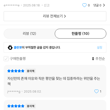
속의 한 문장이 고민을 풀어주는 중요한 키가 되기도 한
e*******e
2025.08.18.
신고
0
댓글
0
다. 그래서 책을 늘 가까이해야 하고, 그래서 내가 책을 좋
아할 수 밖에 없다. 어떤 일이 타인의 일이 아
리뷰 전체보기
리뷰
12
한줄평
10
클린봇
이 부적절한 글을 감지 중입니다.
설정
구매한줄평
추천순
종이책
자신만의 존재 이유와 작은 평안을 찾는 데 집중하라는 위안을 주는
책
j******g
2025.08.02.
1
종이책