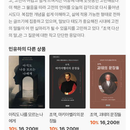
고, 고전이 어렵고 멀게 느껴지는 이유에 대해 오랫동안 고민해왔다.
타인과 소통하기
이 책은 그 물음을 따라 고전의 언어를 오늘의 감각으로 다시 풀어낸
* 쇼펜하우어에게 배우는 삶의 자세
시도다. 복잡한 개념을 쉽게 이해하고, 삶에 적용 가능한 형태로 전하
는 글쓰기에 집중하고 있으며, 말보다 태도가 중요해진 시대에 고전
2장 | 적당히 사는 지혜
의 말들이 어 떤 실마리가 될 수 있을지를 고민하고 있다. 『초역 다산
의 말』은 그 질문에 대한 작고 단단한 응답이다.
욕망과 현실 사이에서 균형 잡기 - 59
1부 | 욕망의 본질과 인간의 불행 - 61
민유하
의 다른 상품
욕망은 왜 끝없이 자라는가? / 욕망 충족 후 찾아오는 공허함 / 욕망을 따
라 사는 삶의 문제점 / 쇼펜하우어가 본 욕망의 실체
* 쇼펜하우어에게 배우는 삶의 자세
2부 | 적당한 욕망이 주는 삶의 안정감 - 72
지나친 욕망이 불행한 이유 / 욕망을 내려놓으면 얻는 것들 / 지나친 완벽
주의에서 벗어나기 / 삶을 단순화하는 실천법
* 쇼펜하우어에게 배우는 삶의 자세
3부 | 타인의 인정에서 자유로워지기 - 84
타인의 시선이 만든 욕망 / 인정 욕구가 삶을 힘들게 하는 이유 / 타인의 기
아직도 나를 모르는 나
초역, 마키아벨리의 문
초역, 괴테의 문장들
대에서 벗어나 자신으로 사는 법 / 나만의 기준으로 만족하기
에게
장들
10
16,200
%
원
* 쇼펜하우어에게 배우는 삶의 자세
10
16,200
10
16,200
%
%
원
원