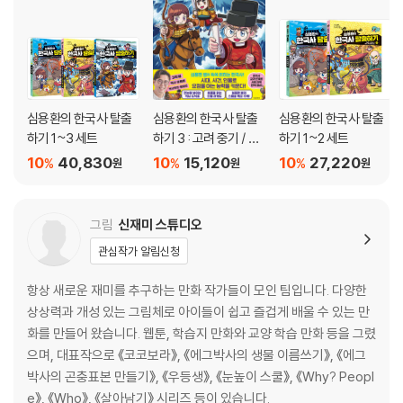
심용환의 한국사 탈출
심용환의 한국사 탈출
심용환의 한국사 탈출
하기 1~3 세트
하기 3 : 고려 중기 / 서
하기 1~2 세트
희의 외교와 삼별초의
10
40,830
10
15,120
10
27,220
%
%
%
원
원
원
투쟁 편
그림
신재미 스튜디오
관심작가 알림신청
항상 새로운 재미를 추구하는 만화 작가들이 모인 팀입니다. 다양한
상상력과 개성 있는 그림체로 아이들이 쉽고 즐겁게 배울 수 있는 만
화를 만들어 왔습니다. 웹툰, 학습지 만화와 교양 학습 만화 등을 그렸
으며, 대표작으로 《코코보라》, 《에그박사의 생물 이름쓰기》, 《에그
박사의 곤충표본 만들기》, 《우등생》, 《눈높이 스쿨》, 《Why? Peopl
e》, 《Who》, 《살아남기》 시리즈 등이 있습니다.