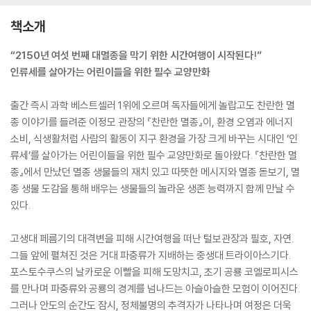
책소개
“2150년 여섯 번째 대멸종을 막기 위한 시간여행이 시작된다!”
인류세를 살아가는 어린이들을 위한 필수 교양만화
출간 즉시 과학 베스트셀러 1위에 오르며 독자들에게 놀랍고도 찬란한 멸
종 이야기를 들려준 이정모 관장의 『찬란한 멸종』이, 환경 오염과 에너지
소비, 식생활처럼 사람의 활동이 지구 환경을 가장 크게 바꾸는 시대인 ‘인
류세’를 살아가는 어린이들을 위한 필수 교양만화로 돌아왔다. 『찬란한 멸
종』에서 만났던 멸종 생물들의 재치 있고 따뜻한 메시지와 멸종 돋보기, 멸
종 생물 도감을 통해 배우는 생물들의 놀라운 생존 능력까지 함께 만날 수
있다.
고생대 페름기의 대격변을 피해 시간여행을 떠난 털보관장과 필호, 자연.
그들 앞에 펼쳐진 것은 거대 파충류가 지배하는 중생대 트라이아스기다.
포스토수쿠스의 날카로운 이빨을 피해 도망치고, 초기 공룡 코엘로피시스
를 만나며 파충류와 공룡의 경계를 넘나드는 아슬아슬한 모험이 이어진다.
그러나 안도의 순간도 잠시, 정체불명의 추격자가 나타나며 여정은 더욱