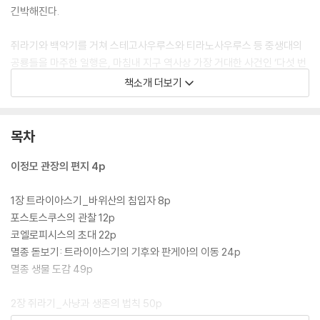
긴박해진다.
쥐라기와 백악기를 거쳐 스테고사우루스와 티라노사우루스 등 중생대의
공룡들을 마주한 일행은, 마침내 지구 역사상 가장 거대한 사건인 ‘다섯 번
째 대멸종’의 현장을 지나 신생대로 향한다. 공룡의 몰락과 포유류의 번성
책소개 더보기
을 목격한 그들 앞에 자연의 쌍둥이, 우연이 서서히 정체를 드러내기 시작
하는데···. 털보관장과 아이들은 우연의 비밀을 밝히고 여섯 번째 대멸종을
막을 수 있을까?
목차
이정모 관장의 편지 4p
1장 트라이아스기_바위산의 침입자 8p
포스토스쿠스의 관찰 12p
코엘로피시스의 초대 22p
멸종 돋보기: 트라이아스기의 기후와 판게아의 이동 24p
멸종 생물 도감 49p
2장 쥐라기_사냥과 생존의 법칙 50p