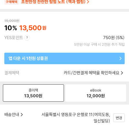
초판한정 찬란한 탐험 노트 (책과 랩핑)
구매혜택
15,000
원
10
13,500
YES포인트
750원 (5%)
5만원 이상 구매 시 2천원 추가 적립
앱 다운 시 1천원 상품권
결제혜택
카드/간편결제 혜택을 확인하세요
종이책
eBook
13,500
원
12,000
원
배송안내
서울특별시 영등포구 은행로 11(여의도동,
변경
일신빌딩)