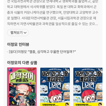
전 국립과천과학관 관장으로 연세대학교 생화학과를 졸업하고, 같은
학교 대학원에서 석사학위를 받았다. 독일 본 대학교 화학과에서 곤
충과 식물의 커뮤니케이션을 연구했으며, 안양대학교 교양학부 교수
로 일했다. 서대문자연사박물관 관장, 서울시립과학관 관장으로 재
직하면서 자연사박물관과 과학관을 일상적으로 즐길 수 있는 곳으로
만들고자 노력해왔다. 2019년 교양과학서를 저술 또는 번역하고, 자
펼쳐보기
연사박물관과 과학관의 새로운 모델을 구현해 과학의 대중화에 기여
한 공로로 과학기술훈장 진보장을 받았다. 지은 책으로 『저도 과학은
이정모
인터뷰
어렵습니다만』, 『과학자를 울린 과학책』(공저), 『공생 멸종
[읽다]
이정모 “멸종, 심각하고 우울한 단어일까?”
이정모
의 다른 상품