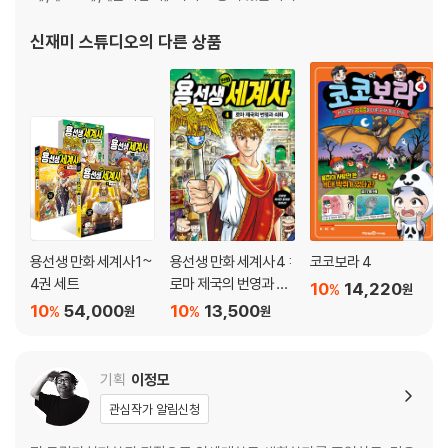
신재미 스튜디오
의 다른 상품
용선생 만화 세계사 1~
용선생 만화 세계사 4 :
코코보라 4
4권 세트
로마 제국의 번영과 쇠
10
14,220
%
원
퇴
10
54,000
10
13,500
%
%
원
원
기획
이정모
관심작가 알림신청