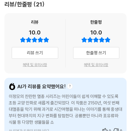
리뷰/한줄평
21
리움까지!
『어린이를 위한 찬란한 멸종』 시리즈는 액션이 가득하고 반전이 숨어 있는
재미있는 모험 만화지만, 그 안에는 지구의 거대한 역사가 고스란히 담겨
리뷰
한줄평
있습니다. 고생대에서 신생대까지 실제로 존재했던 멸종 생물들이 생생히
10.0
10.0
되살아나며, 아이들은 책장을 넘기는 동안 과거의 바다와 숲을 직접 탐험
하는 듯한 경험을 하게 됩니다. 2권에서는 중생대 트라이아스기의 포스토
수쿠스 같은 지배 파충류와 초기 공룡인 코엘로피시스부터 다섯 번째 멸종
리뷰 쓰기
한줄평 쓰기
으로 공룡이 사라진 후의 모습을 그린 신생대 올리고세의 다양한 포유류까
지 만나며 중생대에서 신생대로 이어지는 자연의 변화와 흐름을 한눈에 익
혜택 및 유의사항
혜택 및 유의사항
힐 수 있습니다.
과거와 현재, 그리고 우리의 미래
AI가 리뷰를 요약했어요!
아이들에게 건네는 용기와 희망의 메시지!
이정모의 찬란한 멸종 시리즈는 어린이들이 쉽게 이해할 수 있도록
이야기는 과거를 돌아보고 여행하는 데 머물지 않습니다. 기후 변화, 종 다
초등 교양 만화로 새롭게 출간되었다. 이 작품은 2150년, 여섯 번째
양성 감소, 식량 부족 등 오늘날 인류가 직면한 문제와 맞닿으며, 아이들은
대멸종을 막기 위해 과거로 시간여행을 떠나는 이야기를 통해 중생대
‘과거의 멸종’과 ‘지금의 위기’를 함께 바라보게 됩니다. 시간여행 속에서
부터 현대까지의 지구 변화를 탐험한다. 공룡뿐만 아니라 포유류와
얻은 깨달음은 지구에 닥친 여러 환경 문제를 이해하는 눈을 키워 주고, 더
식물 등 다양한 생물들을 소개하며, 만화를 통해 어려운 기후와 생태
나은 미래를 고민하는 힘으로 이어집니다.
정보를 쉽게 풀어낸다.