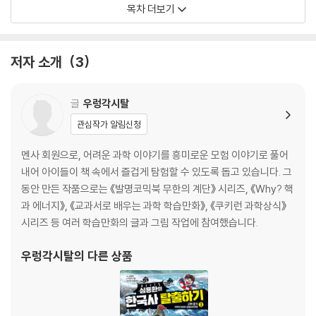
알로사우루스의 사냥 일지 74p
목차 더보기
멸종 돋보기: 알로사우루스와 스테고사우루스 77p
스테고사우루스의 경계 80p
멸종 생물 도감 91
저자 소개
3
3장 백악기_다섯 번째 대멸종 92p
멸종 돋보기: 백악기의 조류 106p
글
우렁각시탈
티라노사우루스 렉스의 불안 114p
관심작가 알림신청
멸종 생물 도감 131p
멘사 회원으로, 어려운 과학 이야기를 흥미로운 모험 이야기로 풀어
4장 올리고세_새로운 시대의 주인 132p
내어 아이들이 책 속에서 즐겁게 탐험할 수 있도록 돕고 있습니다. 그
멸종 돋보기: 올리고세 평원의 포유류 143p
동안 만든 작품으로는 《발명코믹북 무한의 계단》 시리즈, 《Why? 핵
파라케라테리움의 초대 146p
과 에너지》, 《교과서로 배우는 과학 학습만화》, 《쿠키런 과학상식》
멸종 생물 도감 171p
시리즈 등 여러 학습만화의 글과 그림 작업에 참여했습니다.
우렁각시탈
의 다른 상품