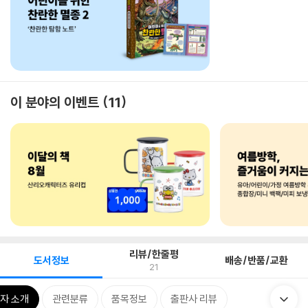
이 분야의 이벤트
11
리뷰/한줄평
도서정보
배송/반품/교환
21
자 소개
관련분류
품목정보
출판사 리뷰