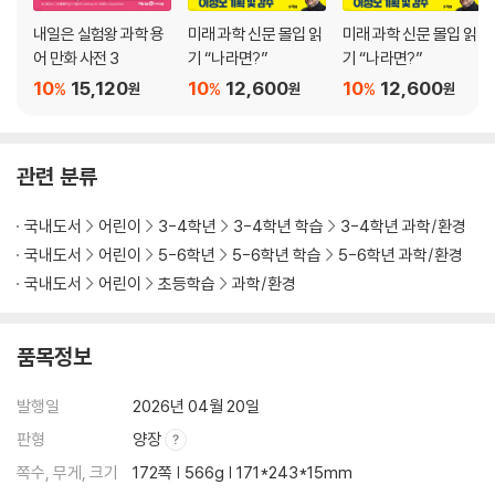
내일은 실험왕 과학 용
미래 과학 신문 몰입 읽
미래 과학 신문 몰입 읽
어 만화 사전 3
기 “나라면?”
기 “나라면?”
10
15,120
10
12,600
10
12,600
%
%
%
원
원
원
관련 분류
국내도서
어린이
3-4학년
3-4학년 학습
3-4학년 과학/환경
국내도서
어린이
5-6학년
5-6학년 학습
5-6학년 과학/환경
국내도서
어린이
초등학습
과학/환경
품목정보
발행일
2026년 04월 20일
판형
양장
쪽수, 무게, 크기
172쪽 | 566g | 171*243*15mm