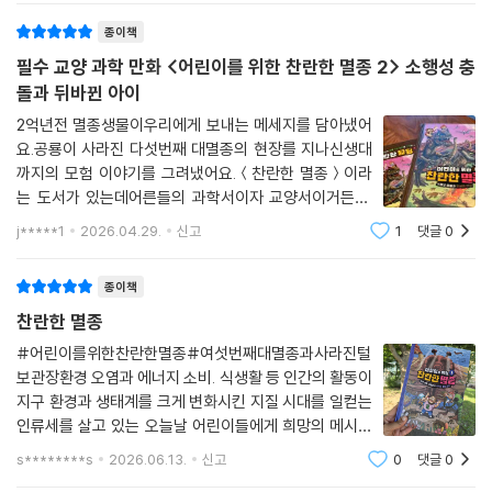
나면서 이야기가 시작된다.중생대 트라이아스기부터 쥐
라기, 백악기, 올리고세까지공룡이 살던 시대를 오
종이책
필수 교양 과학 만화 <어린이를 위한 찬란한 멸종 2> 소행성 충
돌과 뒤바뀐 아이
2억년전 멸종생물이우리에게 보내는 메세지를 담아냈어
요.공룡이 사라진 다섯번째 대멸종의 현장를 지나신생대
까지의 모험 이야기를 그려냈어요.＜찬란한 멸종＞이라
는 도서가 있는데어른들의 과학서이자 교양서이거든요.
정말 좋은 내용인데 아이들이 읽기엔 조금 어려웠는데＜
j*****1
2026.04.29.
신고
1
댓글
0
어린이를 위한 찬란한 멸종＞ 도서는아이들의 시선에 맞
춰 학습 만화 형태로만나볼수 있게 되었어요.과거의 지
종이책
찬란한 멸종
#어린이를위한찬란한멸종#여섯번째대멸종과사라진털
보관장환경 오염과 에너지 소비. 식생활 등 인간의 활동이
지구 환경과 생태계를 크게 변화시킨 지질 시대를 일컫는
인류세를 살고 있는 오늘날 어린이들에게 희망의 메시지
를 전하며 엮은 '어린이를 위한 찬란한 멸종 시리즈' 1편입
s********s
2026.06.13.
신고
0
댓글
0