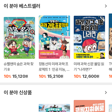
이 분야 베스트셀러
슈뻘맨의 숨은 과학 찾
장동선의 미래 과학 프
미래 과학 신문 몰입 읽
T
기 8
로젝트 1 : 인공 지능, 새
기 “나라면?”
해
로운 세상을 열다
10
15,120
10
15,210
10
12,600
1
%
%
%
원
원
원
이 분야 신상품