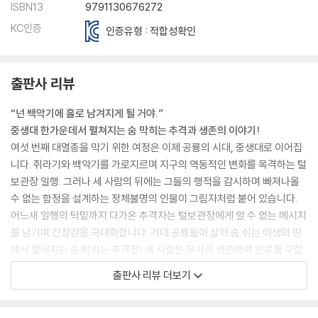
ISBN13
9791130676272
KC인증
인증유형 : 적합성확인
출판사 리뷰
“넌 백악기에 홀로 남겨지게 될 거야.”
중생대 한가운데서 펼쳐지는 숨 막히는 추격과 생존의 이야기!
여섯 번째 대멸종을 막기 위한 여정은 이제 공룡의 시대, 중생대로 이어집
니다. 쥐라기와 백악기를 가로지르며 지구의 역동적인 변화를 목격하는 털
보관장 일행. 그러나 세 사람의 뒤에는 그들의 행적을 감시하며 빠져나올
수 없는 함정을 설계하는 정체불명의 인물이 그림자처럼 붙어 있습니다.
어느새 일행의 턱밑까지 다가온 추격자는 털보관장에게 알 수 없는 메시지
를 남기며 긴장감을 극대화합니다. 거대 공룡들이 살아 숨 쉬는 야생의 땅
에서 벌어지는 숨 막히는 추격전! 세 사람은 무사히 생존하여 인류를 구할
열쇠를 손에 넣을 수 있을까요?
출판사 리뷰 더보기
생생하게 살아나는 지구의 시간,
중생대 트라이아스기의 포스토수쿠스부터 신생대 올리고세의 파라케라테