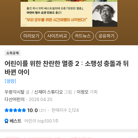
미리보기
사이즈비교
카드뉴스
공유하기
소득공제
어린이를 위한 찬란한 멸종 2 : 소행성 충돌과 뒤
바뀐 아이
양장
우렁각시탈
글
신재미 스튜디오
그림
이정모
기획
다산어린이
2026.04.20.
10.0
판매지수
2,124
21
베스트
어린이 top100 1주