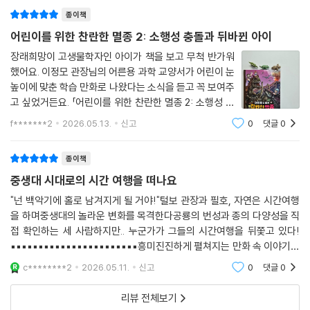
니다.2040년 여섯 번째 대멸종이라는 절망적인 설정 앞
에 현재를 살고 있는 어린이들에게 전하는 메시
종이책
어린이를 위한 찬란한 멸종 2: 소행성 충돌과 뒤바뀐 아이
장래희망이 고생물학자인 아이가 책을 보고 무척 반가워
했어요. 이정모 관장님의 어른용 과학 교양서가 어린이 눈
높이에 맞춘 학습 만화로 나왔다는 소식을 듣고 꼭 보여주
고 싶었거든요. 「어린이를 위한 찬란한 멸종 2: 소행성 충
돌과 뒤바뀐 아이」는 인류세를 살아가는 아이들에게 필요
f*******2
2026.05.13.
신고
0
댓글
0
한 지구 역사를 담고 있어요.과거에 일어난 멸종을 다루지
만 옛날에 공룡이 살다가 사라졌다는 옛
종이책
중생대 시대로의 시간 여행을 떠나요
"넌 백악기에 홀로 남겨지게 될 거야!"털보 관장과 필호, 자연은 시간여행
을 하며중생대의 놀라운 변화를 목격한다공룡의 번성과 종의 다양성을 직
접 확인하는 세 사람하지만.. 누군가가 그들의 시간여행을 뒤쫓고 있다!
▪︎▪︎▪︎▪︎▪︎▪︎▪︎▪︎▪︎▪︎▪︎▪︎▪︎▪︎▪︎▪︎▪︎▪︎▪︎▪︎▪︎▪︎▪︎흥미진진하게 펼쳐지는 만화 속 이야기를
따라가며 과거 지질시대의
c********2
2026.05.11.
신고
0
댓글
0