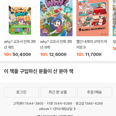
why? 교과서 만화 3학
why? 교과서 만화 3학
빨간 내복의 코딱지 히
일
년 세트
년 과학
어로 9
1
10
50,400
10
12,600
10
11,700
%
%
%
원
원
원
이 책을 구입하신 분들이 산 분야 책
로그인
최근 본 상품
주문/배송
고객센터 1544-3800
티켓 1544-6399
중고샵 1566-4295
eBook 1:1문의/채팅상담