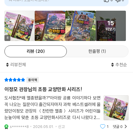
어린이들은 지금의 기후 위기에 대한 책임이 없지만, 그럼에도 부채감과
AI 리뷰가 도움이 되었나요?
0
0
위기감을 어른들과 함께 짊어지게 됩니다. 이 책은 아이들에게 뉴스와 신
문에서 나오는 기후 위기에 대한 막연한 두려움 대신 용기와 희망을 건네
며, 앞으로 격변하는 지구를 살아갈 지혜를 길러줍니다. 『어린이를 위한 찬
15
란한 멸종』 시리즈는 지구와 생명을 지키는 여정에 아이들을 초대하는 특
더보기
별한 과학 교양만화입니다.
8
7
리뷰
20
한줄평
1
리뷰전체
추천순
종이책
이정모 관장님의 초등 교양만화 시리즈!
도서협찬❛왜 멸종됐을까?❜아이랑 공룡 이야기하다 보면
꼭 나오는 질문이다.출간되자마자 과학 베스트셀러에 올
랐던이정모 관장의 ＜찬란한 멸종＞ 시리즈가 어린이들
눈높이에 맞춘 초등 교양만화시리즈로 다시 나왔다.215
0년, 여섯 번째 대멸종을 막기 위해과거로 시간여행을 떠
s*******8
2026.05.01.
신고
1
댓글
0