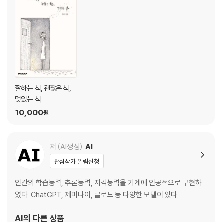
숨겨진 마음
외로웠던 이유
✨ 변화의 순간
해볼까?
조금씩 작아지는 냠냠이
다시 반짝이는 나라
잘하는 척, 괜찮은 척,
🏡 다시 집으로
멋있는 척
돌아온 식탁
10,000
원
용기의 한입
작은 반짝임
저 (AI생성)
AI
관심작가 알림신청
인간의 학습능력, 추론능력, 지각능력을 기계에 인공적으로 구현하
였다. ChatGPT, 제미나이, 클로드 등 다양한 모델이 있다.
AI
의 다른 상품