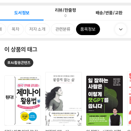
리뷰/한줄평
도서정보
배송/반품/교환
0
개
목차
저자 소개
관련분류
품목정보
이 상품의 태그
#AI활용콘텐츠