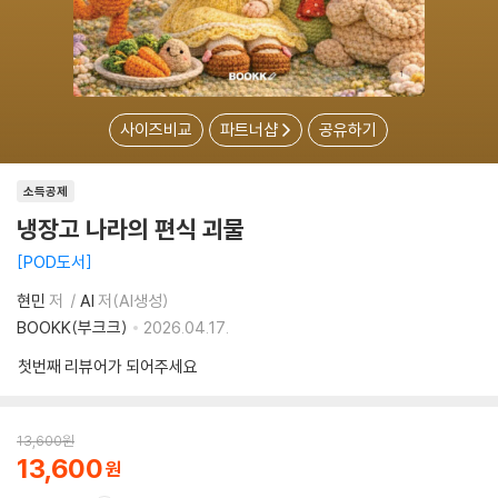
사이즈비교
파트너샵
공유하기
소득공제
냉장고 나라의 편식 괴물
POD도서
현민
저
AI
저(AI생성)
BOOKK(부크크)
2026.04.17.
첫번째 리뷰어가 되어주세요
13,600
원
13,600