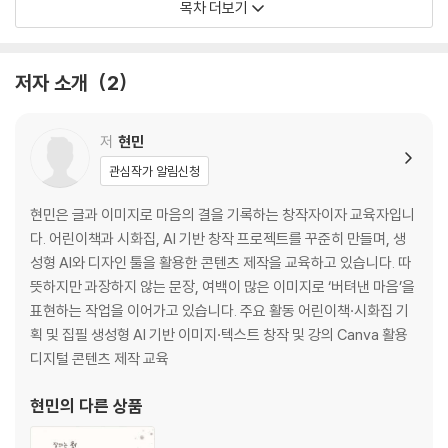
목차 더보기
처음 보는 세상
브로코를 만나다
당근이와 감자콩
저자 소개
2
채소가 말을 한다고?
💛 마음이 열리기 시작할 때
저
현민
마음이 닫혀 있으면
관심작가 알림신청
냠냠이의 등장
싫어하는 마음
현민은 글과 이미지로 마음의 결을 기록하는 창작자이자 교육자입니
그래도 괜찮아
다. 어린이책과 시화집, AI 기반 창작 프로젝트를 꾸준히 만들며, 생
성형 AI와 디자인 툴을 활용한 콘텐츠 제작을 교육하고 있습니다. 따
🌿 채소 친구들과의 여행
뜻하지만 과장하지 않는 문장, 여백이 많은 이미지로 ‘버텨낸 마음’을
초록 숲길 (브로코 이야기)
표현하는 작업을 이어가고 있습니다. 주요 활동 어린이책·시화집 기
주황 바람길 (당근 이야기)
획 및 집필 생성형 AI 기반 이미지·텍스트 창작 및 강의 Canva 활용
감자 언덕 (감자콩 이야기)
디지털 콘텐츠 제작 교육
🌧️ 편식 괴물의 비밀
현민
의 다른 상품
커다란 냠냠이