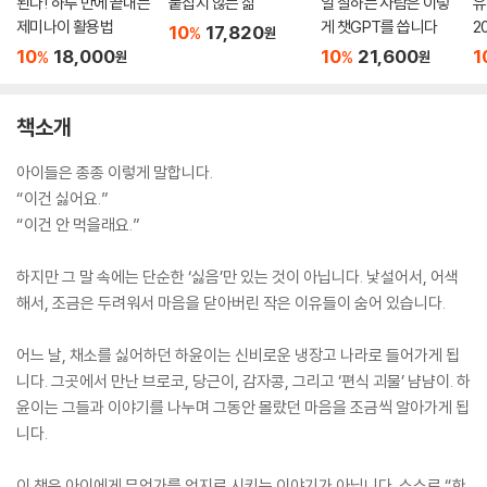
된다! 하루 만에 끝내는
붙잡지 않는 삶
일 잘하는 사람은 이렇
유
제미나이 활용법
게 챗GPT를 씁니다
2
10
17,820
%
원
10
18,000
10
21,600
1
%
%
원
원
책소개
아이들은 종종 이렇게 말합니다.
“이건 싫어요.”
“이건 안 먹을래요.”
하지만 그 말 속에는 단순한 ‘싫음’만 있는 것이 아닙니다. 낯설어서, 어색
해서, 조금은 두려워서 마음을 닫아버린 작은 이유들이 숨어 있습니다.
어느 날, 채소를 싫어하던 하윤이는 신비로운 냉장고 나라로 들어가게 됩
니다. 그곳에서 만난 브로코, 당근이, 감자콩, 그리고 ‘편식 괴물’ 냠냠이. 하
윤이는 그들과 이야기를 나누며 그동안 몰랐던 마음을 조금씩 알아가게 됩
니다.
이 책은 아이에게 무언가를 억지로 시키는 이야기가 아닙니다. 스스로 “한