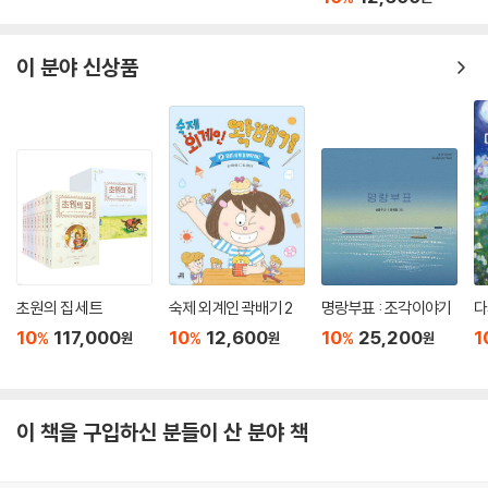
이 분야 신상품
초원의 집 세트
숙제 외계인 곽배기 2
명랑부표 : 조각이야기
다
10
117,000
10
12,600
10
25,200
1
%
%
%
원
원
원
이 책을 구입하신 분들이 산 분야 책