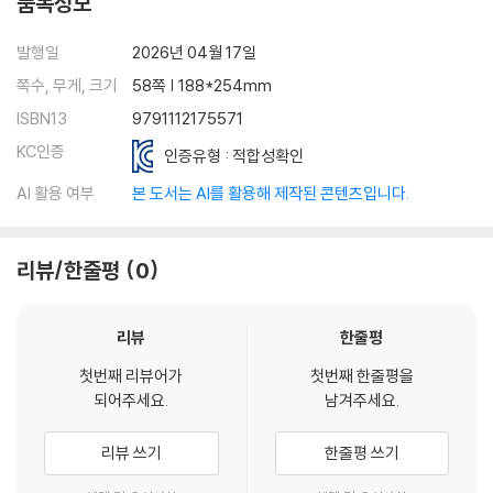
품목정보
발행일
2026년 04월 17일
쪽수, 무게, 크기
58쪽 | 188*254mm
ISBN13
9791112175571
KC인증
인증유형 : 적합성확인
AI 활용 여부
본 도서는 AI를 활용해 제작된 콘텐츠입니다.
리뷰/한줄평
0
리뷰
한줄평
첫번째 리뷰어가
첫번째 한줄평을
되어주세요.
남겨주세요.
리뷰 쓰기
한줄평 쓰기