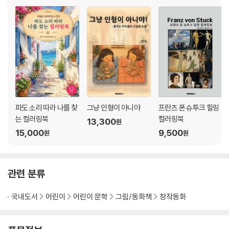
파도 소리 따라 나를 찾
그냥 인형이 아니야
프란츠 폰 슈투크 힐링
는 컬러링북
컬러링북
13,300
원
15,000
9,500
원
원
관련 분류
국내도서
어린이
어린이 문학
그림/동화책
창작동화