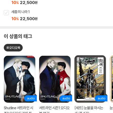
10
22,500
%
원
세종의 나라 1
10
22,500
%
원
이 상품의 태그
#오디오북
Shutline 셔트라인 시
셔트라인 시즌1 오디오
[세트] 눈물을 마시는
눈