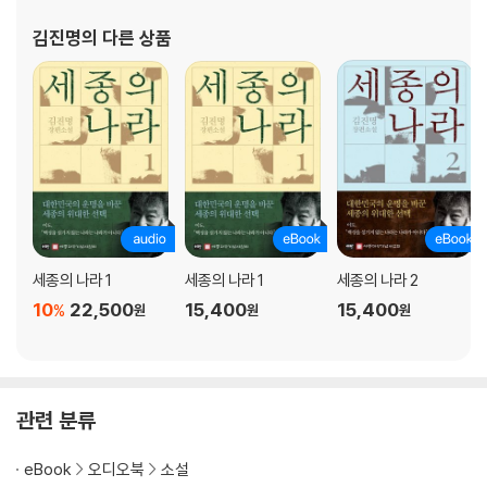
김진명
의 다른 상품
세종의 나라 1
세종의 나라 1
세종의 나라 2
10
22,500
15,400
15,400
%
원
원
원
관련 분류
eBook
오디오북
소설