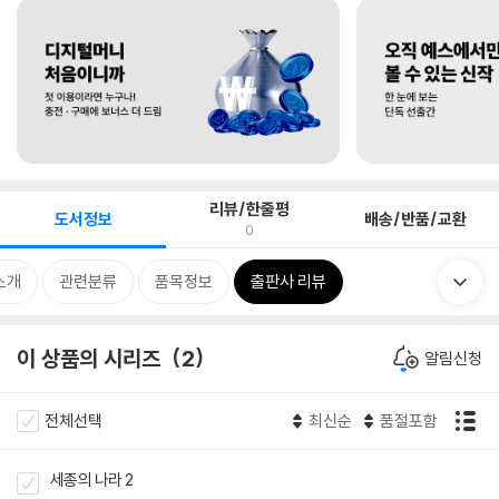
리뷰/한줄평
도서정보
배송/반품/교환
0
소개
관련분류
품목정보
출판사 리뷰
이 상품의 시리즈
2
알림신청
전체선택
최신순
품절포함
세종의 나라 2