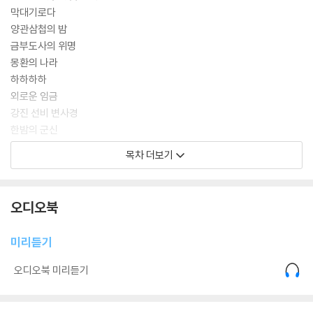
폭압 앞에서 자신만의 방식으로 조국과 사랑을 지키려 했던 여인 권숙현.
막대기로다
시대의 파도에 휩쓸려 서로 닿을 수 없는 곳에 놓이게 된 두 남녀의 애절한
양관삼첩의 밤
사랑과, 금서禁書 속에 숨겨진 진실을 파헤치기 위한 석리의 추적은 읽는
금부도사의 위명
이의 손에 땀을 쥐게 한다.
몽환의 나라
하하하하
세종이 독자적인 문자를 만든다는 소문이 돌자, 조정은 발칵 뒤집힌다. “천
외로운 임금
자의 글을 버리고 오랑캐가 되려 하십니까.” 기득권 사대부들의 반발은 극
강진 선비 변사경
에 달하고, 세종은 자신의 모든 것을 건 승부수를 던진다. 명나라라는 거대
한밤의 군신
한 외세와 사대주의에 젖은 내부의 적들. 과연 세종은 이 고독하고 처절한
죽음의 열쇠 곰 ‘웅’
목차 더보기
전쟁에서 승리하고 백성의 소리를 지켜낼 수 있을까.
상감은 무얼 하시려고
금문을 연 자
타임지, 뉴스위크지가 주목한 시대의 작가 김진명. 그가 치밀한 자료 조사
경회루의 봄
오디오북
와 거침없는 상상력으로 그려낸 『세종의 나라』는 한글이 단순한 문자가 아
진헌사
니라, 우리 민족이 외세 속에서도 존재를 지켜낼 수 있었던 가장 강력한 무
재회
미리듣기
기였음을 증명한다.
도하선
집현전의 변고
오디오북 미리듣기
“백성이 억울한 일을 당해 살점이 뜯겨 나가도,
찢어진 집현전
관아에 소장 하나 쓰지 못해 벙어리 냉가슴만 앓다 죽어가는 것이
안동 향교