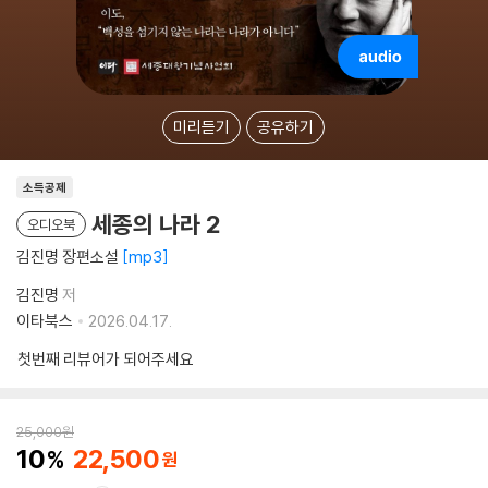
미리듣기
공유하기
소득공제
세종의 나라 2
오디오북
김진명 장편소설
mp3
김진명
저
이타북스
2026.04.17.
첫번째 리뷰어가 되어주세요
25,000
원
10
22,500