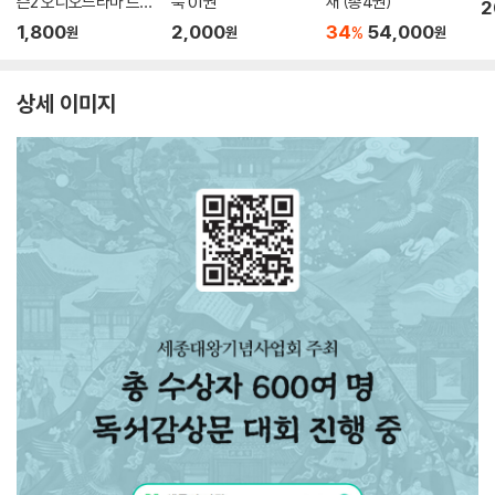
즌2 오디오드라마 트랙
북 01권
새 (총4권)
2
01
1,800
2,000
34
54,000
%
원
원
원
상세 이미지