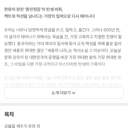
한류의 원천 ‘훈민정음’의 탄생 비화,
팩트와 픽션을 넘나드는 거장의 필력으로 다시 태어나다
우리는 너무나 당연하게 한글을 쓰고, 말하고, 즐긴다. 그러나 500년 전,
이 글자가 태어나기 위해서는 목숨을 건, 가장 고독하고 치열한 전쟁이 필
요했다. 중국이라는 거대 제국의 질서에 맞서 오직 백성을 위해 홀로 짊어
졌던 세종의 위대한 결단. 『세종의 나라』는 역사소설 그 이상이다. 오늘날
문화 강국이 된 대한민국의 운명을 바꾼 가장 위대한 왕의 가장 위대한 창
조, 그 비밀을 다룬 가장 극적이고 미스터리한 탄생의 기록이다.
조선은 명나라의 거대한 그늘 아래 신음하고 있다. 말과 글은 물론 생각조
차 자유롭지 못했던 시대. 세종은 백성이 억울한 일을 당해도 호소할 길이
없는 까닭이 ‘남의 글자(한자)’를 빌려 쓰기 때문임을 통감한다. 그는 장영
소개 더보기
실과 함께 비밀리에 ‘소리’를 연구하며, 세상 모든 소리를 담을 수 있는 글
자, 즉 ‘보이지 않는 소리를 보이는 그림(글자)으로 만드는’ 혁명을 꿈꾼다.
목차
이 거대한 역사의 소용돌이 속에서 비극적인 운명에 맞서는 두 남녀. 세종
의 밀명을 받아 죽은 스승의 흔적을 쫓는 금부도사 한석리, 그리고 제국의
공물을 채우지 못한 죄