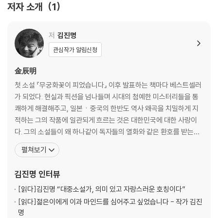
이 나라의 현실이다. ‘살려주시오.’ 이 한마디! 고작 이 한마디를
익숙한 눈빛
저자 소개
1
적지 못해 죽어가는 백성을 보고만 있을 것이냐! 그대들이 읽는
둘 중 하나를 택하라면
성현의 도리가 고작 백성을 벙어리로 만드는 것이더냐!”
신숙주
저
김진명
학사들의 시험
세종의 침묵
관심작가 알림신청
견의불위
숙현의 귀향
金辰明
입 모양에 맞춘 글자
첫 소설 『무궁화꽃이 피었습니다』 이후 발표하는 책마다 베스트셀러
분노로 쓰인 표문
가 되었다. 현실과 픽션을 넘나들며 시대의 첨예한 미스터리들을 통
명 조정의 분노
쾌하게 해결해주고, 일본ㆍ중국의 한반도 역사 왜곡을 치밀하게 지
꿈결같이 흐른 세월
적하는 그의 작품에 일관되게 흐르는 것은 대한민국에 대한 사랑이
되돌릴 수 없는 조칙
다. 그의 소설들이 왜 하나같이 독자들의 열화와 같은 환호를 받는지,
회한의 눈물
그의 작품을 읽어본 이들은 알고 있다. 뚜렷한 문제의식을 지닌 작가,
펼쳐보기
낙타를 타고 사막을 건너면
김진명. 그의 작품으로는 우리나라 최고의 베스트셀러 『무궁화꽃이
훈민정음
피었습니다』를 비롯해, 철저한 고증으로 대한민국 국호 韓의 유래를
김진명
인터뷰
밝힌 『천년의 금서』, 일본의 한반도 침략이 어떤 역사
[읽다]
김진명 “대중소설가, 의미 있고 자랑스러운 호칭이다”
[읽다]
젊은이에게 이과 마인드를 심어주고 싶었습니다 - 작가 김진
명