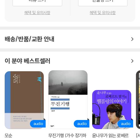
숨겨진 충격적인 진실 ‘반화요설反華妖說’. 소설은 단순한 역사적 사실의
나열을 넘어, 한 편의 스릴러 영화처럼 긴박하게 전개된다. 사랑하는 여인
혜택 및 유의사항
혜택 및 유의사항
을 잃을 위기에 처한 금부도사 한석리, 자신의 운명을 개척해 나가는 당찬
여인 권숙현, 그리고 고독한 군주 세종. 역사의 소용돌이 속에서 각자의 신
념을 지키기 위해 고군분투하는 인물들의 이야기는 독자들에게 깊은 울림
배송/반품/교환 안내
을 선사한다.
김진명 작가는 말한다. “한글은 민족 정체성의 뼈대이자, 외세 속에서 우리
이 분야 베스트셀러
존재를 지켜낸 견고한 방패이다. 또한 인류사적으로 보아도 문자를 권력의
도구에서 인간의 권리로 이동시킨 문명의 전환점이다.”라고. 지금 전 세계
가 K-컬처에 열광하는 이유, 그 폭발적인 에너지의 근원이 바로 500년 전
세종이 뿌린 씨앗에 있음을 『세종의 나라』는 증명해 보인다.
지금 이 순간에도 우리는 한글로 생각하고, 한글로 소통하며 살아간다. 『세
종의 나라』는 500년 전 가장 고독했던 왕의 위대한 선택이 오늘날 우리에
게 어떤 의미를 갖는지 되새기게 하는, 대한민국 국민이라면 꼭 읽어야 할
필독서다.
모순
무진기행 (가수 장기하
윤나무가 읽는 로베르
[