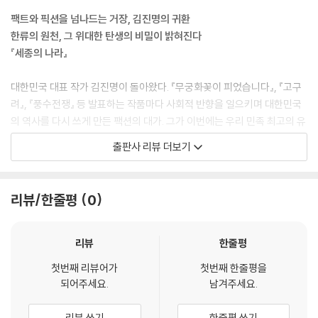
팩트와 픽션을 넘나드는 거장, 김진명의 귀환
한류의 원천, 그 위대한 탄생의 비밀이 밝혀진다
『세종의 나라』
대한민국 대표 작가 김진명이 돌아왔다. 『무궁화꽃이 피었습니다』, 『고구
려』, 『풍수전쟁』 등 발표하는 작품마다 사회적 반향을 일으키며 대한민국
의 역사를 다시 쓰게 만든 팩션의 대가. 그가 이번에는 우리 민족 최고의 유
산 ‘한글’을 들고 왔다.
출판사 리뷰 더보기
우리는 훈민정음을 ‘과학적인 문자’, ‘세종대왕의 애민정신’ 정도로만 알고
있다. 하지만 작가는 묻는다. 당시 세계 최강대국이었던 명나라의 눈을 피
리뷰/한줄평
0
해, 사대주의에 젖은 기득권 신료들의 반대를 뚫고, 어떻게 왕 혼자서 이토
록 완벽한 문자를 만들어 낼 수 있었는가. 『세종의 나라』는 이러한 의문에
서 출발한다. 작가는 치밀한 자료 조사와 거침없는 상상력을 더해, 훈민정
리뷰
한줄평
음 창제 뒤에 숨겨진 목숨을 건 비밀 프로젝트와 미스터리한 사건들을 생
첫번째 리뷰어가
첫번째 한줄평을
생하게 되살려냈다.
되어주세요.
남겨주세요.
소리 없는 전쟁터였던 경복궁, 사라진 금서와 스승의 죽음, 그리고 그 속에
리뷰 쓰기
한줄평 쓰기