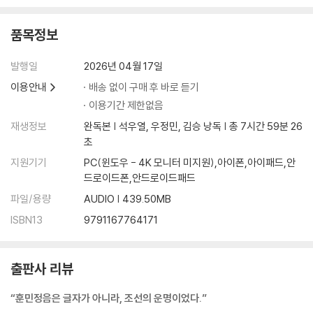
품목정보
발행일
2026년 04월 17일
이용안내
배송 없이 구매 후 바로 듣기
이용기간 제한없음
재생정보
완독본 | 석우열, 우정민, 김승 낭독 | 총 7시간 59분 26
초
지원기기
PC(윈도우 - 4K 모니터 미지원),아이폰,아이패드,안
드로이드폰,안드로이드패드
파일/용량
AUDIO | 439.50MB
ISBN13
9791167764171
출판사 리뷰
“훈민정음은 글자가 아니라, 조선의 운명이었다.”