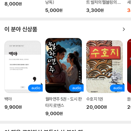
낭독)
트 발저의 헬블링의 이
새
8,000
원
야기
5,000
3,300
3
원
원
이 분야 신상품
백야
월하연주 5권 - 도시 판
수호지 1권
듣
타지 로맨스
9,900
20,000
2
원
원
9,000
원