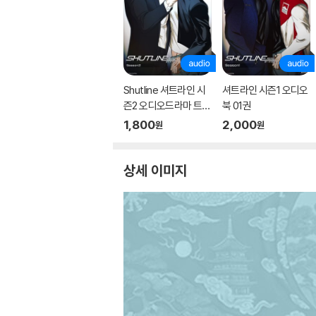
Shutline 셔트라인 시
셔트라인 시즌1 오디오
즌2 오디오드라마 트랙
북 01권
01
1,800
2,000
원
원
상세 이미지