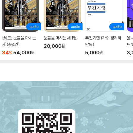
[세트] 눈물을 마시는
눈물을 마시는 새 1권
무진기행 (가수 장기하
윤
새 (총4권)
낭독)
트 
20,000
원
야
34
54,000
5,000
3,
%
원
원