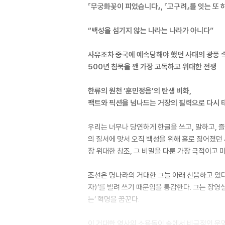
『무궁화꽃이 피었습니다』, 『고구려』를 잇는 또 
“백성을 섬기지 않는 나라는 나라가 아니다”
사유조차 중국에 예속당해야 했던 사대의 광풍 
500년 침묵을 깬 가장 고독하고 위대한 전쟁
한류의 원천 ‘훈민정음’의 탄생 비화,
팩트와 픽션을 넘나드는 거장의 필력으로 다시
우리는 너무나 당연하게 한글을 쓰고, 말하고, 즐
의 질서에 맞서 오직 백성을 위해 홀로 짊어졌던 
장 위대한 창조, 그 비밀을 다룬 가장 극적이고
조선은 명나라의 거대한 그늘 아래 신음하고 있다
자)’를 빌려 쓰기 때문임을 통감한다. 그는 장영실
는’ 혁명을 꿈꾼다.
이 거대한 역사의 소용돌이 속에서 비극적인 운명