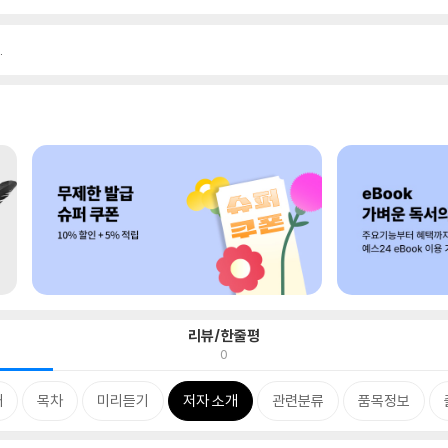
.
리뷰/한줄평
0
개
목차
미리듣기
저자 소개
관련분류
품목정보