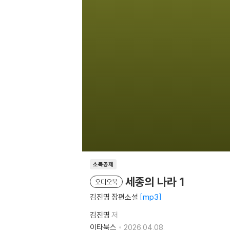
소득공제
세종의 나라 1
오디오북
김진명 장편소설
mp3
김진명
저
이타북스
2026.04.08.