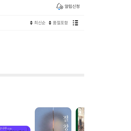
알림신청
최신순
품절포함