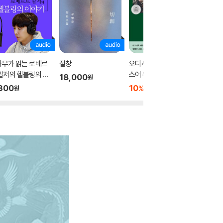
나무가 읽는 로베르
절창
오디세이아 (고대 그리
데미안
발저의 헬블링의 이
스어 완역본)
18,000
1,000
원
기
300
10
31,500
%
원
원